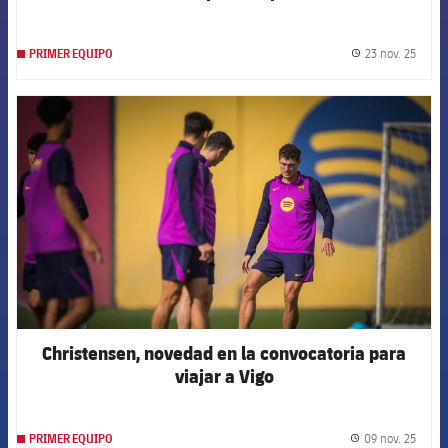
23 nov. 25
PRIMER EQUIPO
label.
FCB Barcelona badge
Christensen, novedad en la convocatoria para
viajar a Vigo
09 nov. 25
PRIMER EQUIPO
label.