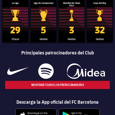
La Liga
Liga de Campeones
Mundial de Clubs
Copa del Rey
FIFA
Trofeo de La Liga
Trofeo de la Liga de Campeones
Trofeo del Mundial de Clube
Copa del 
29
5
3
32
TÍTULOS
TROFEOS
TROFEOS
TROFEOS
Principales patrocinadores del Club
MOSTRAR TODOS LOS PATROCINADORES
Descarga la App oficial del FC Barcelona