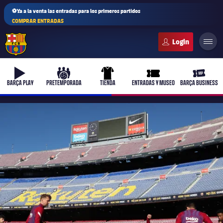
⚽Ya a la venta las entradas para los primeros partidos
COMPRAR ENTRADAS
FC Barcelona club badge
b-play
culers-ball
uniform
ticket-full
ticket-v
BARÇA PLAY
PRETEMPORADA
TIENDA
ENTRADAS Y MUSEO
BARÇA BUSINESS
PLUSICON
MÁS
Primer equipo
Femenino
plusicon
más
Actualidad
Barça Atlètic
plusicon
más