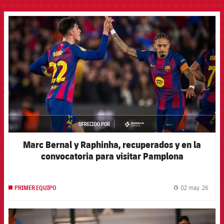
FCB Barcelona badge
OFRECIDO POR
asistencia
Marc Bernal y Raphinha, recuperados y en la
convocatoria para visitar Pamplona
02 may. 26
PRIMER EQUIPO
label.
FCB Barcelona badge