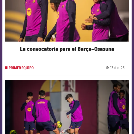
La convocatoria para el Barça–Osasuna
13 dic. 25
PRIMER EQUIPO
label.
FCB Barcelona badge