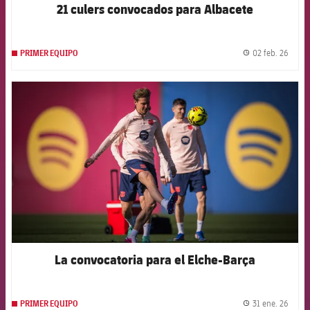
21 culers convocados para Albacete
02 feb. 26
PRIMER EQUIPO
label.
FCB Barcelona badge
La convocatoria para el Elche-Barça
31 ene. 26
PRIMER EQUIPO
label.