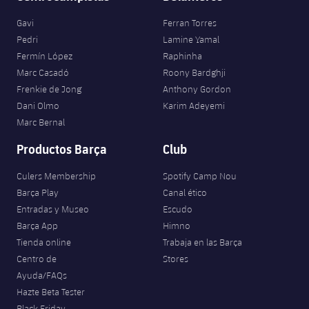
Gavi
Ferran Torres
Pedri
Lamine Yamal
Fermín López
Raphinha
Marc Casadó
Roony Bardghji
Frenkie de Jong
Anthony Gordon
Dani Olmo
Karim Adeyemi
Marc Bernal
Productos Barça
Club
Culers Membership
Spotify Camp Nou
Barça Play
Canal ético
Entradas y Museo
Escudo
Barça App
Himno
Tienda online
Trabaja en las Barça
Centro de
Stores
Ayuda/FAQs
Hazte Beta Tester
Black Friday