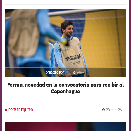
FCB Barcelona badge
OFRECIDO POR
asistencia
Ferran, novedad en la convocatoria para recibir al
Copenhague
28 ene. 26
PRIMER EQUIPO
label.
FCB Barcelona badge