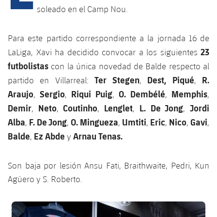
Calendario
Campus Verano
Base
soleado en el Camp Nou.
SUB13
SUB13 B
Entradas
Barça Atlètic
plusicon
más
PLUSICON
MÁS
Para este partido correspondiente a la jornada 16 de
SUB12
SUB12 C
Gameday Shows
23
LaLiga, Xavi ha decidido convocar a los siguientes
Junior
Primer Equipo
Instalaciones
plusicon
más
futbolistas
con la única novedad de Balde respecto al
SUB11 A
SUB11 C
Resultados
Cadete A
Ter Stegen
Dest,
Piqué
R.
partido en Villarreal:
,
,
Actualidad
Barça Atlètic
Spotify Camp Nou
plusicon
más
SUB11 B
Araujo
Sergio
Riqui Puig
O. Dembélé
Memphis
,
,
,
,
,
Clasificación
Cadete B
Calendario
Demir
Neto
Coutinho
Lenglet
L. De Jong
Jordi
,
,
,
,
,
Actualidad
Palau Blaugrana
Base
plusicon
más
SUB10 A
Alba
F. De Jong
O. Mingueza
Umtiti
Eric
Nico
Gavi
,
,
,
,
,
,
,
Jugadores
Infantil A
Entradas
Calendario
Balde
Ez Abde
Arnau Tenas.
Estadi Johan Cruyff
Actualidad
,
y
SUB10 B
PLUSICON
MÁS
Fotos
Infantil B
Resultados
Resultados
Juvenil
Barça Cafe
Primer equipo
SUB9 A
Son baja por lesión Ansu Fati, Braithwaite, Pedri, Kun
plusicon
más
plusicon
más
Historia
Mini
Clasificaciones
Agüero y S. Roberto.
Clasificaciones
Cadete A
Ciutat Esportiva
Actualidad
SUB9 B
Barça Atlètic
plusicon
más
Servicios
Palmarés
plusicon
más
Jugadores
Jugadores
FC Barcelona club badge
Cadete B
Calendario
SUB8 A
La Masia
Actualidad
Base