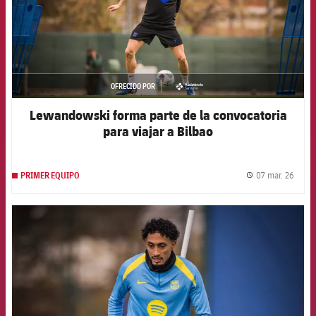
OFRECIDO POR
asistencia
Lewandowski forma parte de la convocatoria
para viajar a Bilbao
07 mar. 26
PRIMER EQUIPO
label.
FCB Barcelona badge