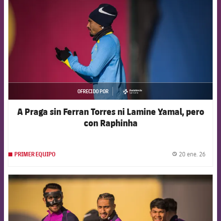
OFRECIDO POR
asistencia
A Praga sin Ferran Torres ni Lamine Yamal, pero
con Raphinha
20 ene. 26
PRIMER EQUIPO
label.
FCB Barcelona badge