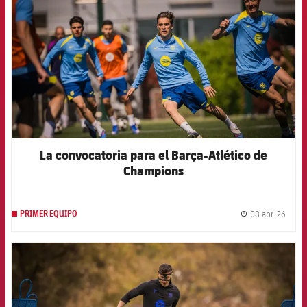
La convocatoria para el Barça-Atlético de
Champions
08 abr. 26
PRIMER EQUIPO
label.
FCB Barcelona badge