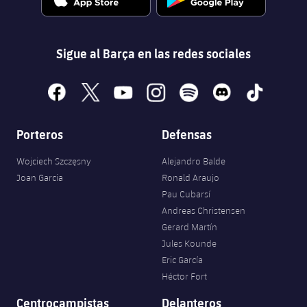
Sigue al Barça en las redes sociales
facebook
x
youtube
instagram
spotify
discord
tiktok
Porteros
Defensas
Wojciech Szczęsny
Alejandro Balde
Joan Garcia
Ronald Araujo
Pau Cubarsí
Andreas Christensen
Gerard Martín
Jules Kounde
Eric García
Héctor Fort
Centrocampistas
Delanteros