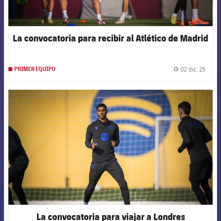
La convocatoria para recibir al Atlético de Madrid
02 dic. 25
PRIMER EQUIPO
label.
FCB Barcelona badge
La convocatoria para viajar a Londres