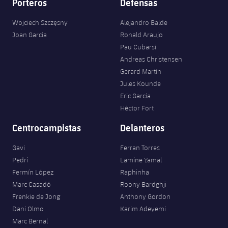
Porteros
Defensas
Wojciech Szczęsny
Alejandro Balde
Joan Garcia
Ronald Araujo
Pau Cubarsí
Andreas Christensen
Gerard Martín
Jules Kounde
Eric García
Héctor Fort
Centrocampistas
Delanteros
Gavi
Ferran Torres
Pedri
Lamine Yamal
Fermín López
Raphinha
Marc Casadó
Roony Bardghji
Frenkie de Jong
Anthony Gordon
Dani Olmo
Karim Adeyemi
Marc Bernal