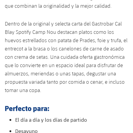
Calendario
Campus Verano
Base
que combinan la originalidad y la mejor calidad.
SUB13
SUB13 B
Entradas
Barça Atlètic
plusicon
más
PLUSICON
MÁS
Dentro de la original y selecta carta del Gastrobar Cal
SUB12
SUB12 C
Gameday Shows
Blay Spotify Camp Nou destacan platos como los
Junior
Primer Equipo
Instalaciones
plusicon
más
huevos estrellados con patata de Prades, foie y trufa, el
SUB11 A
SUB11 C
Resultados
Cadete A
entrecot a la brasa o los canelones de carne de asado
Actualidad
Barça Atlètic
Spotify Camp Nou
plusicon
más
SUB11 B
con crema de setas. Una cuidada oferta gastronómica
Clasificación
Cadete B
Calendario
que lo convierte en un espacio ideal para disfrutar de
Actualidad
Palau Blaugrana
Base
plusicon
más
SUB10 A
almuerzos, meriendas o unas tapas, degustar una
Jugadores
Infantil A
Entradas
Calendario
propuesta variada tanto por comida o cenar, e incluso
Estadi Johan Cruyff
Actualidad
SUB10 B
PLUSICON
MÁS
tomar una copa.
Fotos
Infantil B
Resultados
Resultados
Juvenil
Barça Cafe
Primer equipo
SUB9 A
plusicon
más
plusicon
más
Historia
Perfecto para:
Mini
Clasificaciones
Clasificaciones
Cadete A
Ciutat Esportiva
Actualidad
SUB9 B
Barça Atlètic
plusicon
más
El día a día y los días de partido
Servicios
Palmarés
plusicon
más
Jugadores
Jugadores
Cadete B
Calendario
SUB8 A
Desayuno
La Masia
Actualidad
Base