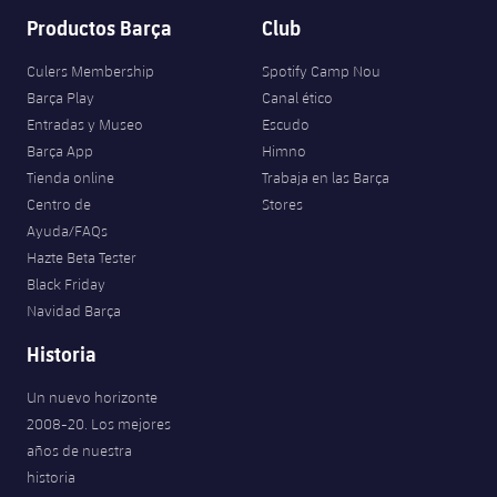
Productos Barça
Club
Culers Membership
Spotify Camp Nou
Barça Play
Canal ético
Entradas y Museo
Escudo
Barça App
Himno
Tienda online
Trabaja en las Barça
Centro de
Stores
Ayuda/FAQs
Hazte Beta Tester
Black Friday
Navidad Barça
Historia
Un nuevo horizonte
2008-20. Los mejores
años de nuestra
historia