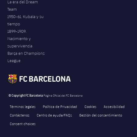
La era del Dream
Team
1950-61. Kubala y su
tiempo
1899-1909.
Nacimiento y
supervivencia
Barça en Champions
League
© Copyright FC Barcelona
Página Oficial del FC Barcelona
Términos legales
Política de Privacidad
Cookies
Accesibilidad
Contáctenos
Centro de ayuda/FAQs
Gestión del consentimiento
Consent choices