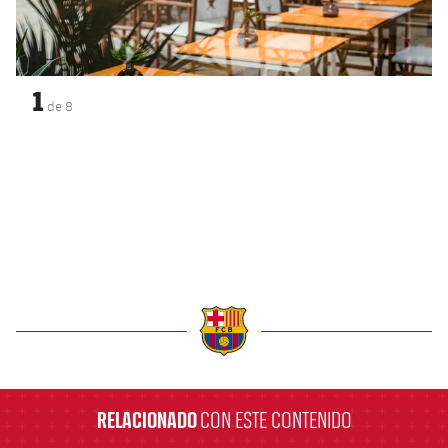
1
de
8
label.aria.barcelona
RELACIONADO
CON ESTE CONTENIDO