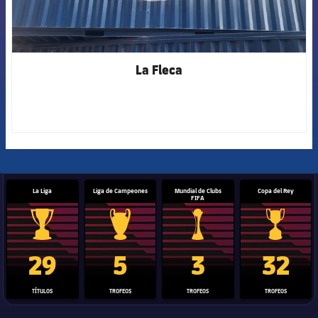
La Fleca
La Liga
Liga de Campeones
Mundial de Clubs
Copa del Rey
FIFA
Trofeo de La Liga
Trofeo de la Liga de Campeones
Trofeo del Mundial de Clube
Copa del 
29
5
3
32
TÍTULOS
TROFEOS
TROFEOS
TROFEOS