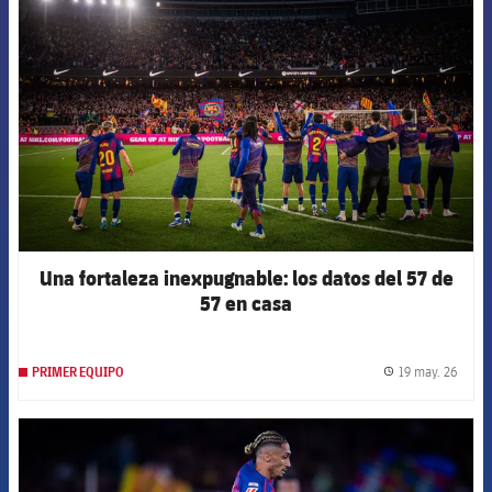
FCB Barcelona badge
Una fortaleza inexpugnable: los datos del 57 de
57 en casa
19 may. 26
PRIMER EQUIPO
label.
FCB Barcelona badge