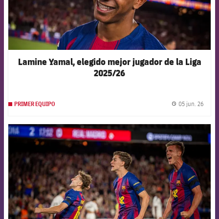
Lamine Yamal, elegido mejor jugador de la Liga
2025/26
05 jun. 26
PRIMER EQUIPO
label.
FCB Barcelona badge