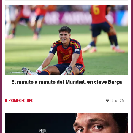
FCB Barcelona badge
El minuto a minuto del Mundial, en clave Barça
19 jul. 26
PRIMER EQUIPO
label.
FCB Barcelona badge