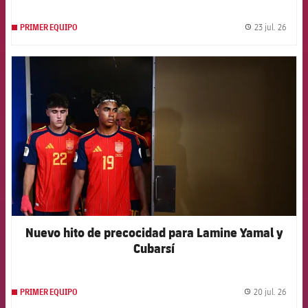
23 jul. 26
PRIMER EQUIPO
label.
FCB Barcelona badge
Nuevo hito de precocidad para Lamine Yamal y
Cubarsí
20 jul. 26
PRIMER EQUIPO
label.