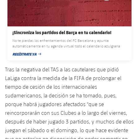
plusicon
más
Servicios Médicos
Acreditaciones
Fotos
Fotos
Infantil A
Entradas
SUB8 B
Calendario
Campus Verano
Actualidad
Accesibilidad
Historia
Instalaciones
Infantil B
Resultados
Resultados
Juvenil
¡Sincroniza los partidos del Barça en tu calendario!
PLUSICON
MÁS
Palmarés
No te pierdas los enfrentamientos del FC Barcelona y apunta
Clasificaciones
Jugadores
automáticamente en tu agenda virtual todo el calendario azulgrana
Cadete
Primer equipo
plusicon
más
REGÍSTRATE YA
FECHA DE PUBLICACIÓN
Jugadors
Clasificaciones
Infantil
Actualidad
Barça Atlètic
plusicon
más
Tras la negativa del TAS a las cautelares que pidió
Fotos
LaLiga contra la medida de la FIFA de prolongar el
Alevín
Calendario
Actualidad
Base
plusicon
más
tiempo de cesión de los internacionales
Palmarés
sudamericanos, la decisión se ha tomado, pues,
Entradas
Calendario
Campus Verano
Actualidad
porque habrá jugadores afectados "que se
Historia
Resultados
reincorporarán con sus Clubes a lo largo del viernes,
Resultados
Barça C
PLUSICON
MÁS
después de haber jugado 3 partidos, y muchos de ellos
Clasificaciones
Jugadores
juegan el sábado o el domingo, lo que hace evidente
Junior
Información general
plusicon
más
que no estarían en disposición de poder competir en