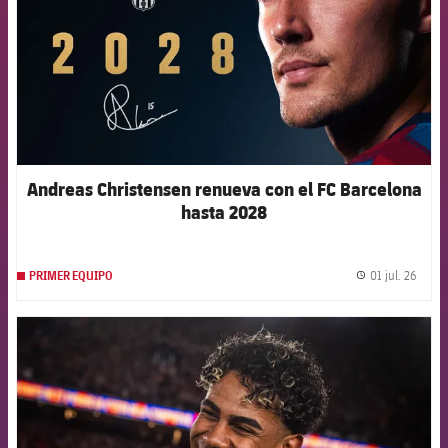
Andreas Christensen renueva con el FC Barcelona
hasta 2028
01 jul. 26
PRIMER EQUIPO
label.
FCB Barcelona badge