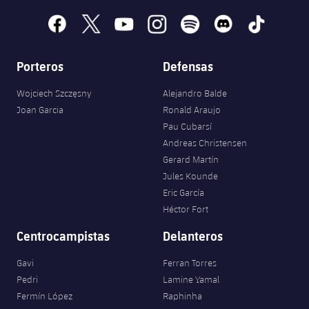
facebook
x
youtube
instagram
spotify
discord
tiktok
Porteros
Defensas
Wojciech Szczęsny
Alejandro Balde
Joan Garcia
Ronald Araujo
Pau Cubarsí
Andreas Christensen
Gerard Martín
Jules Kounde
Eric García
Héctor Fort
Centrocampistas
Delanteros
Gavi
Ferran Torres
Pedri
Lamine Yamal
Fermín López
Raphinha