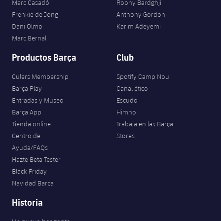
Marc Casadó
Roony Bardghji
Frenkie de Jong
Anthony Gordon
Dani Olmo
Karim Adeyemi
Marc Bernal
Productos Barça
Club
Culers Membership
Spotify Camp Nou
Barça Play
Canal ético
Entradas y Museo
Escudo
Barça App
Himno
Tienda online
Trabaja en las Barça
Centro de
Stores
Ayuda/FAQs
Hazte Beta Tester
Black Friday
Navidad Barça
Historia