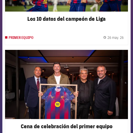
Los 10 datos del campeón de Liga
26 may. 26
PRIMER EQUIPO
label.
FCB Barcelona badge
Cena de celebración del primer equipo