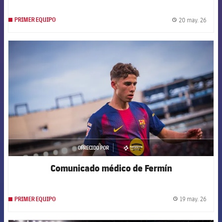
20 may. 26
PRIMER EQUIPO
label.
FCB Barcelona badge
OFRECIDO POR
asistencia
Comunicado médico de Fermín
19 may. 26
PRIMER EQUIPO
label.