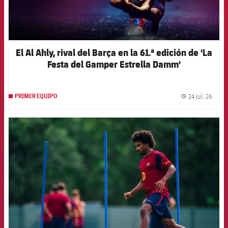
El Al Ahly, rival del Barça en la 61.ª edición de 'La
Festa del Gamper Estrella Damm'
24 jul. 26
PRIMER EQUIPO
label.
FCB Barcelona badge