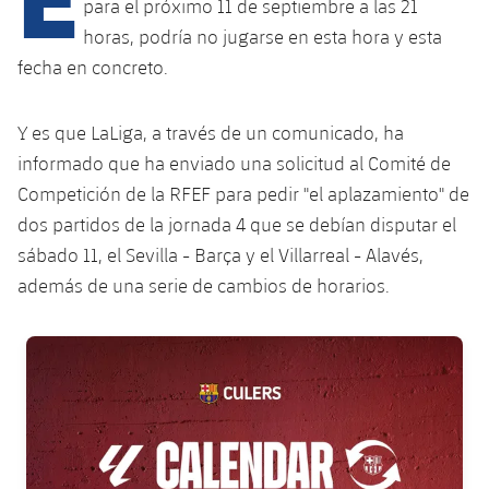
Calendario
para el próximo 11 de septiembre a las 21
Campus Verano
Base
horas, podría no jugarse en esta hora y esta
SUB13
SUB13 B
Entradas
Barça Atlètic
fecha en concreto.
plusicon
más
PLUSICON
MÁS
SUB12
SUB12 C
Gameday Shows
Junior
Primer Equipo
Instalaciones
Y es que LaLiga, a través de un comunicado, ha
plusicon
más
SUB11 A
SUB11 C
informado que ha enviado una solicitud al Comité de
Resultados
Cadete A
Actualidad
Barça Atlètic
Spotify Camp Nou
Competición de la RFEF para pedir "el aplazamiento" de
plusicon
más
SUB11 B
Clasificación
dos partidos de la jornada 4 que se debían disputar el
Cadete B
Calendario
Actualidad
Palau Blaugrana
Base
sábado 11, el Sevilla - Barça y el Villarreal - Alavés,
plusicon
más
SUB10 A
Jugadores
Infantil A
además de una serie de cambios de horarios.
Entradas
Calendario
Estadi Johan Cruyff
Actualidad
SUB10 B
PLUSICON
MÁS
Fotos
Infantil B
Resultados
FC Barcelona club badge
Resultados
Juvenil
Barça Cafe
Primer equipo
SUB9 A
plusicon
más
plusicon
más
Historia
Mini
Clasificaciones
Clasificaciones
Cadete A
Ciutat Esportiva
Actualidad
SUB9 B
Barça Atlètic
plusicon
más
Servicios
Palmarés
plusicon
más
Jugadores
Jugadores
Cadete B
Calendario
SUB8 A
La Masia
Actualidad
Base