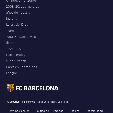
Un nuevo horizonte
2008-20. Los mejores
años de nuestra
historia
La era del Dream
Team
1950-61. Kubala y su
tiempo
1899-1909.
Nacimiento y
supervivencia
Barça en Champions
League
© Copyright FC Barcelona
Página Oficial del FC Barcelona
Términos legales
Política de Privacidad
Cookies
Accesibilidad