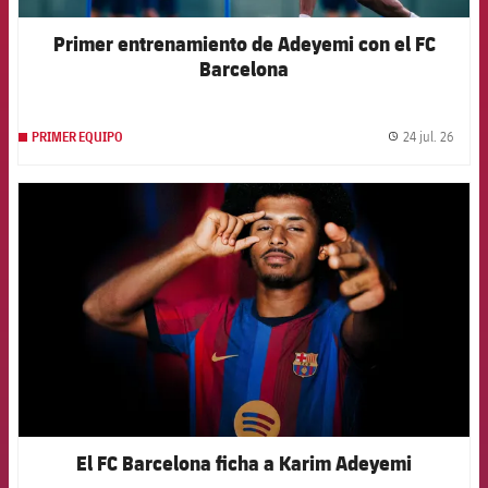
Primer entrenamiento de Adeyemi con el FC
Barcelona
24 jul. 26
PRIMER EQUIPO
label.
FCB Barcelona badge
El FC Barcelona ficha a Karim Adeyemi