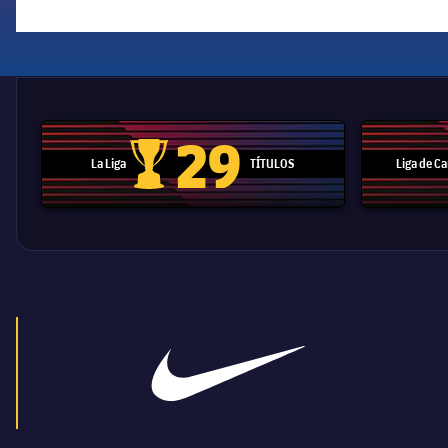
29
La Liga
TÍTULOS
Liga de 
Trofeo de La Liga