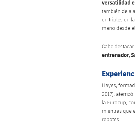
versatilidad e
también de ala
en triples en 
mano desde el 
Cabe destacar
entrenador, S
Experienc
Hayes, formad
2017), aterriz
la Eurocup, co
mientras que e
rebotes.