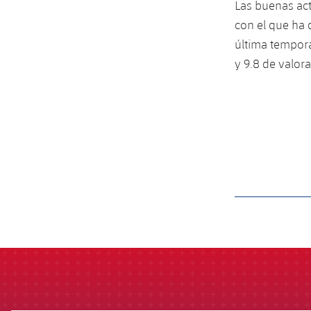
Las buenas act
con el que ha d
última tempora
y 9.8 de valor
label.aria.barcelon