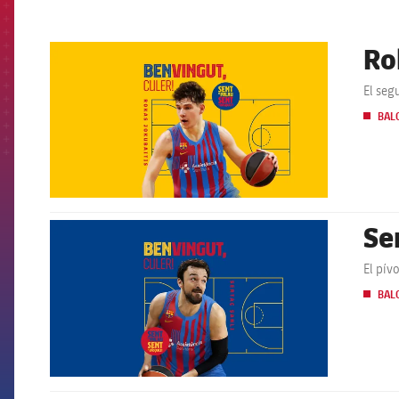
Ro
FCB Barcelona badge
El seg
BAL
Se
FCB Barcelona badge
El pív
BAL