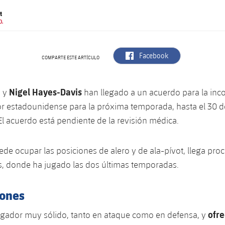
t
O.
label.aria.facebook
Facebook
COMPARTE ESTE ARTÍCULO
Nigel Hayes-Davis
a y
han llegado a un acuerdo para la inc
r estadounidense para la próxima temporada, hasta el 30 d
El acuerdo está pendiente de la revisión médica.
de ocupar las posiciones de alero y de ala-pívot, llega pro
s, donde ha jugado las dos últimas temporadas.
iones
ofr
ugador muy sólido, tanto en ataque como en defensa, y