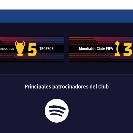
5
3
Campeones
TROFEOS
Mundial de Clubs FIFA
Trofeo de la Liga de Campeones
Trofeo del
Principales patrocinadores del Club