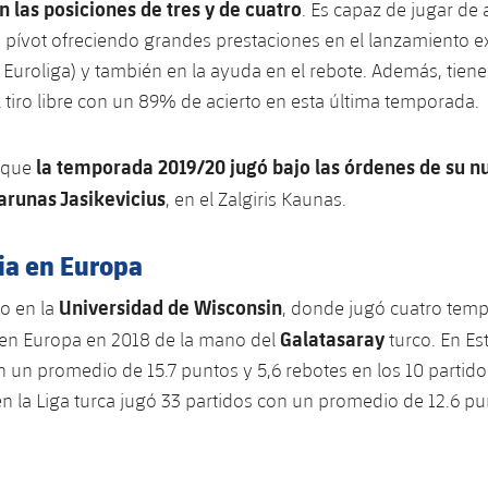
n las posiciones de tres y de cuatro
. Es capaz de jugar de 
 pívot ofreciendo grandes prestaciones en el lanzamiento e
la Euroliga) y también en la ayuda en el rebote. Además, tie
tiro libre con un 89% de acierto en esta última temporada.
la temporada 2019/20 jugó bajo las órdenes de su n
 que
arunas Jasikevicius
, en el Zalgiris Kaunas.
ia en Europa
Universidad de Wisconsin
o en la
, donde jugó cuatro tem
Galatasaray
ó en Europa en 2018 de la mano del
turco. En Es
n un promedio de 15.7 puntos y 5,6 rebotes en los 10 partid
n la Liga turca jugó 33 partidos con un promedio de 12.6 pu