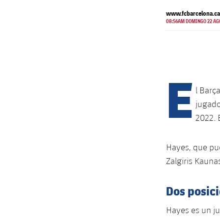
www.fcbarcelona.ca
08:56AM DOMINGO 22 AG
E
l Barç
jugado
2022. 
Hayes, que pue
Zalgiris Kauna
Dos posic
Hayes es un j