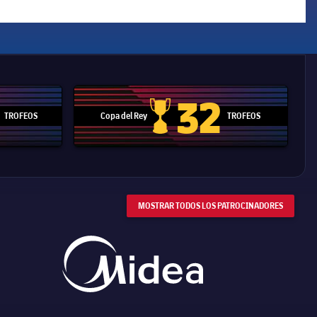
32
TROFEOS
Copa del Rey
TROFEOS
 Mundial de Clubes
Copa del Rey
MOSTRAR TODOS LOS PATROCINADORES