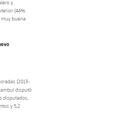
alero y
xterior (44%
ne muy buena
uevo
poradas (2013-
tambul disputó
os disputados,
ntos y 5,2