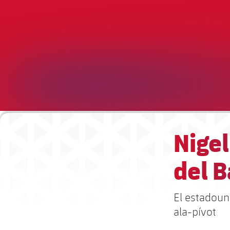
Nigel
del B
El estadouni
ala-pívot