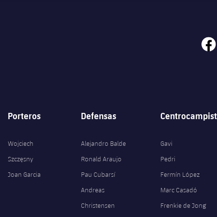
face
Porteros
Defensas
Centrocampist
Wojciech
Alejandro Balde
Gavi
Szczęsny
Ronald Araujo
Pedri
Joan Garcia
Pau Cubarsí
Fermín López
Andreas
Marc Casadó
Christensen
Frenkie de Jong