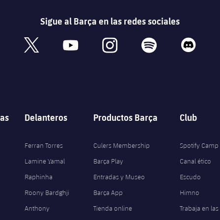
Sigue al Barça en las redes sociales
book
x
youtube
instagram
spotify
discord
as
Delanteros
Productos Barça
Club
Ferran Torres
Culers Membership
Spotify Camp
Lamine Yamal
Barça Play
Canal ético
Raphinha
Entradas y Museo
Escudo
Roony Bardghji
Barça App
Himno
Anthony
Tienda online
Trabaja en las