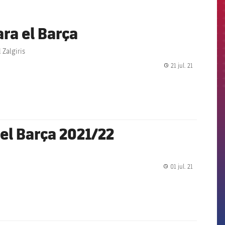
ara el Barça
 Zalgiris
21 jul. 21
label.share.
del Barça 2021/22
01 jul. 21
label.share.