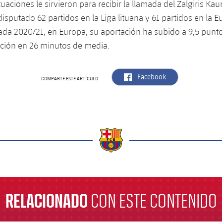
uaciones le sirvieron para recibir la llamada del Zalgiris Ka
isputado 62 partidos en la Liga lituana y 61 partidos en la Eu
da 2020/21, en Europa, su aportación ha subido a 9,5 punto
ación en 26 minutos de media.
label.aria.facebook
Facebook
COMPARTE ESTE ARTÍCULO
a
RELACIONADO
CON ESTE CONTENIDO