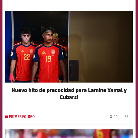
label.
FCB Barcelona badge
Nuevo hito de precocidad para Lamine Yamal y
Cubarsí
20 jul. 26
PRIMER EQUIPO
label.
FCB Barcelona badge