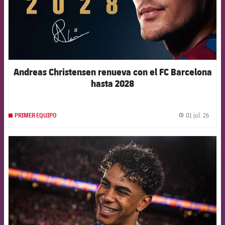
Andreas Christensen renueva con el FC Barcelona
hasta 2028
01 jul. 26
PRIMER EQUIPO
label.
FCB Barcelona badge