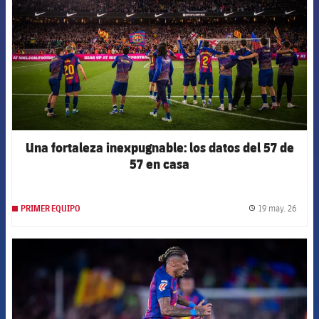
Una fortaleza inexpugnable: los datos del 57 de
57 en casa
19 may. 26
PRIMER EQUIPO
label.
FCB Barcelona badge