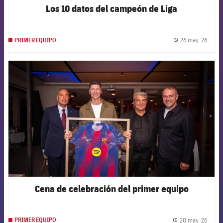
Los 10 datos del campeón de Liga
26 may. 26
PRIMER EQUIPO
label.
FCB Barcelona badge
Cena de celebración del primer equipo
20 may. 26
PRIMER EQUIPO