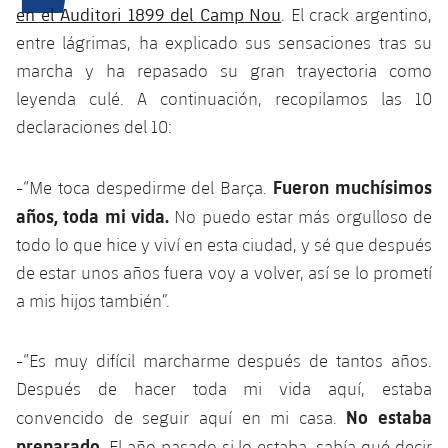
Calendario
Campus Verano
Base
en el Auditori 1899 del Camp Nou
. El crack argentino,
SUB13
entre lágrimas, ha explicado sus sensaciones tras su
SUB13 B
Entradas
Barça Atlètic
plusicon
más
marcha y ha repasado su gran trayectoria como
PLUSICON
MÁS
SUB12
SUB12 C
leyenda culé. A continuación, recopilamos las 10
Gameday Shows
Junior
Primer Equipo
Instalaciones
plusicon
más
declaraciones del 10:
SUB11 A
SUB11 C
Resultados
Cadete A
Actualidad
Barça Atlètic
Spotify Camp Nou
plusicon
más
Fueron muchísimos
-“Me toca despedirme del Barça.
SUB11 B
Clasificación
Cadete B
años, toda mi vida.
No puedo estar más orgulloso de
Calendario
Actualidad
Palau Blaugrana
Base
plusicon
más
SUB10 A
todo lo que hice y viví en esta ciudad, y sé que después
Jugadores
Infantil A
Entradas
de estar unos años fuera voy a volver, así se lo prometí
Calendario
Estadi Johan Cruyff
Actualidad
SUB10 B
PLUSICON
MÁS
a mis hijos también”.
Fotos
Infantil B
Resultados
Resultados
Juvenil
Barça Cafe
Primer equipo
SUB9 A
plusicon
más
plusicon
más
Historia
Mini
-“Es muy difícil marcharme después de tantos años.
Clasificaciones
Clasificaciones
Cadete A
Ciutat Esportiva
Actualidad
Después de hacer toda mi vida aquí, estaba
SUB9 B
Barça Atlètic
plusicon
más
Servicios
Palmarés
plusicon
más
No estaba
convencido de seguir aquí en mi casa.
Jugadores
Jugadores
Cadete B
Calendario
SUB8 A
La Masia
Actualidad
preparado.
El año pasado si lo estaba, sabía qué decir
Base