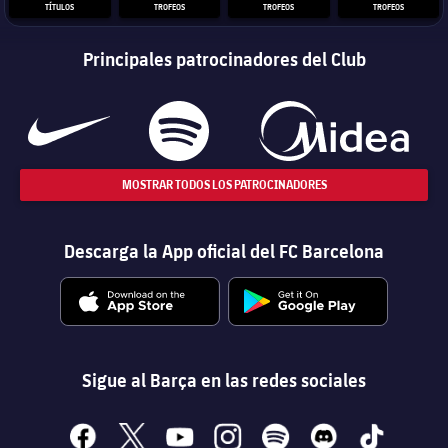
TÍTULOS
TROFEOS
TROFEOS
TROFEOS
Principales patrocinadores del Club
MOSTRAR TODOS LOS PATROCINADORES
Descarga la App oficial del FC Barcelona
Sigue al Barça en las redes sociales
facebook
x
youtube
instagram
spotify
discord
tiktok