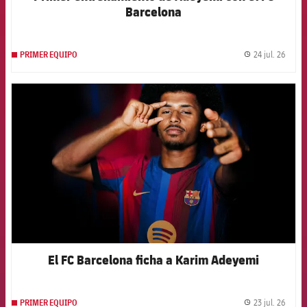
Barcelona
24 jul. 26
PRIMER EQUIPO
label.
FCB Barcelona badge
El FC Barcelona ficha a Karim Adeyemi
23 jul. 26
PRIMER EQUIPO