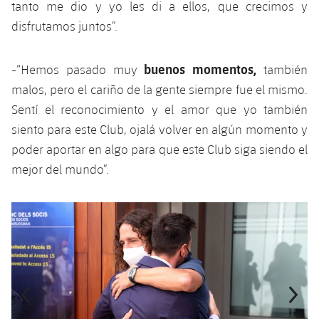
tanto me dio y yo les di a ellos, que crecimos y
Jugadores
Clasificaciones
Juvenil
Noticias
Atletismo
disfrutamos juntos”.
plusicon
más
Fotos
Infantil
Actualidad
Baloncesto en silla de ruedas
buenos momentos,
-“Hemos pasado muy
también
plusicon
más
Historia
Alevín
malos, pero el cariño de la gente siempre fue el mismo.
Masculino
Actualidad
Hockey sobre hielo
Sentí el reconocimiento y el amor que yo también
plusicon
más
Palmarés
siento para este Club, ojalá volver en algún momento y
Femenino
Jugadores
Actualidad
Hockey hierba
poder aportar en algo para que este Club siga siendo el
plusicon
más
mejor del mundo”.
Agenda
Calendario
Jugadores
Noticias
Patinaje artístico
plusicon
más
Resultados
Anterior
label.aria.chevronleft
Siguiente
label.aria.
Calendario
Hockey Hierba Masculino
Escuela de Patinaje
Actualidad
Clasificaciones
Resultados
Hockey Hierba Femenino
Plantilla
Rugby
plusicon
más
Clasificaciones
Agenda
Actualidad
Voleibol
plusicon
más