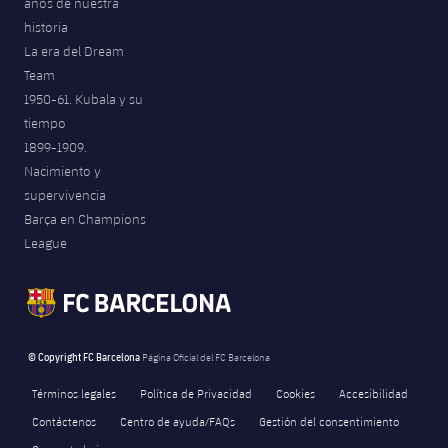
años de nuestra
historia
La era del Dream
Team
1950-61. Kubala y su
tiempo
1899-1909.
Nacimiento y
supervivencia
Barça en Champions
League
© Copyright FC Barcelona
Página Oficial del FC Barcelona
Términos legales
Política de Privacidad
Cookies
Accesibilidad
Contáctenos
Centro de ayuda/FAQs
Gestión del consentimiento