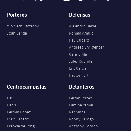
Porteros
Defensas
Wojciech Szczęsny
Alejandro Balde
Joan Garcia
Ronald Araujo
Pau Cubarsí
Andreas Christensen
Gerard Martín
Jules Kounde
Eric García
Héctor Fort
Centrocampistas
Delanteros
Gavi
Ferran Torres
Pedri
Lamine Yamal
Fermín López
Raphinha
Marc Casadó
Roony Bardghji
Frenkie de Jong
Anthony Gordon