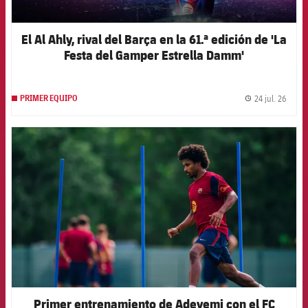
El Al Ahly, rival del Barça en la 61.ª edición de 'La
Festa del Gamper Estrella Damm'
24 jul. 26
PRIMER EQUIPO
label.
FCB Barcelona badge
Primer entrenamiento de Adeyemi con el FC