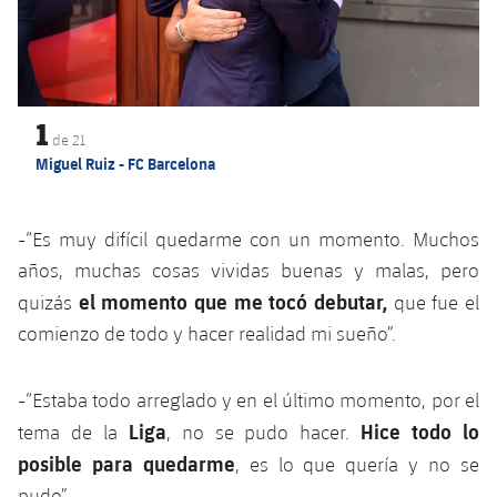
Jugadores
Noticias
Apúntate a las amateurs
plusicon
más
Calendario
Voleibol masculino
Apúntate a las amateurs
PLUSICON
MÁS
1
Resultados
Voleibol femenino
de
21
Carnet de las Secciones Amateurs
League of Legends
Miguel Ruiz - FC Barcelona
Clasificaciones
VALORANT Rising
-“Es muy difícil quedarme con un momento. Muchos
Fotos
VALORANT Game Changers
años, muchas cosas vividas buenas y malas, pero
el momento que me tocó debutar,
quizás
que fue el
eFootball
comienzo de todo y hacer realidad mi sueño”.
-“Estaba todo arreglado y en el último momento, por el
Liga
Hice todo lo
tema de la
, no se pudo hacer.
posible para quedarme
, es lo que quería y no se
pudo”.