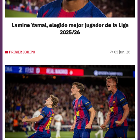
Lamine Yamal, elegido mejor jugador de la Liga
2025/26
05 jun. 26
PRIMER EQUIPO
label.
FCB Barcelona badge