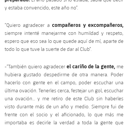
plusicon
más
Servicios Médicos
Acreditaciones
Fotos
Fotos
y estaba convencido, este año no”.
Infantil A
Entradas
SUB8 B
Calendario
Campus Verano
Actualidad
Accesibilidad
Historia
Instalaciones
Infantil B
compañeros y excompañeros,
“Quiero agradecer a
Resultados
Resultados
Juvenil
siempre intenté manejarme con humildad y respeto,
PLUSICON
MÁS
Palmarés
Clasificaciones
espero que eso sea lo que quede aquí de mí, aparte de
Jugadores
Cadete
Primer equipo
plusicon
más
todo lo que tuve la suerte de dar al Club”.
Jugadors
Clasificaciones
Infantil
Actualidad
Barça Atlètic
plusicon
más
el cariño de la gente,
-“También quiero agradecer
me
Fotos
Alevín
Calendario
hubiera gustado despedirme de otra manera. Poder
Actualidad
Base
plusicon
más
hacerlo con gente en el campo, poder escuchar una
Palmarés
Entradas
Calendario
última ovación. Tenerles cerca, festejar un gol, escuchar
Campus Verano
Actualidad
Historia
una ovación… y me retiro de este Club sin haberles
Resultados
Resultados
Barça C
visto durante más de un año y medio. Siempre fui de
PLUSICON
MÁS
frente con el socio y el aficionado, lo que más me
Clasificaciones
Jugadores
Junior
Información general
importaba es decirle la verdad a toda la gente que
plusicon
más