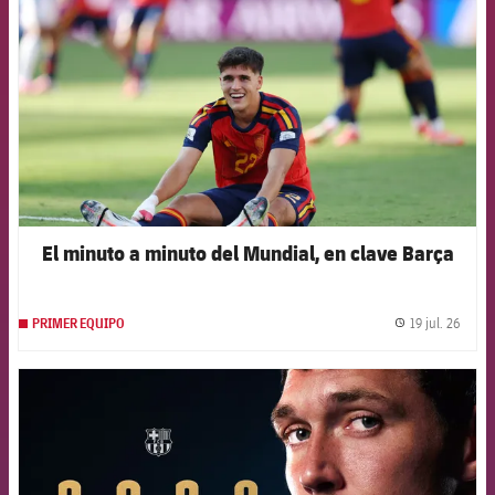
El minuto a minuto del Mundial, en clave Barça
19 jul. 26
PRIMER EQUIPO
label.
FCB Barcelona badge