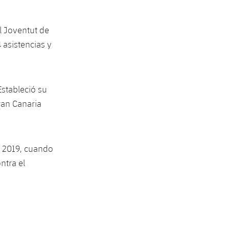
l Joventut de
 asistencias y
stableció su
ran Canaria
el 2019, cuando
ntra el