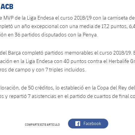
 ACB
ue MVP de la Liga Endesa el curso 2018/19 con la camiseta de
letó un año excepcional con una media de 17,2 puntos, 6,4
ción en 36 partidos disputados con la Penya.
del Barça completó partidos memorables el curso 2018/19. E
ación en la Liga Endesa con 40 puntos contra el Herbalife G
ros de campo y con 7 triples incluidos.
aloración, de 50 créditos, lo estableció en la Copa del Rey d
 y repartió 7 asistencias en el partido de cuartos de final co
label.aria.facebook
Facebook
COMPARTE ESTE ARTÍCULO