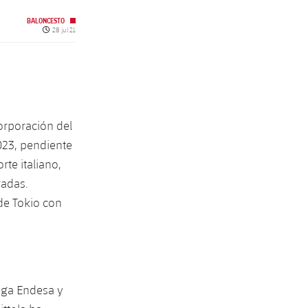
BALONCESTO
Fecha de publicación
28 jul 21
corporación del
023, pendiente
te italiano,
radas.
de Tokio con
Liga Endesa y