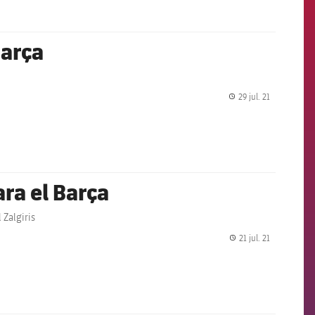
Barça
29 jul. 21
label.share.
ara el Barça
 Zalgiris
21 jul. 21
label.share.