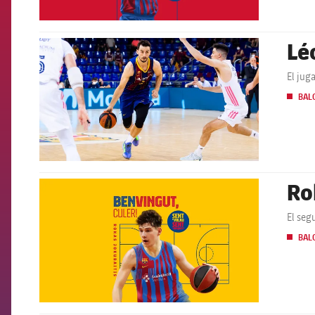
Lé
FCB Barcelona badge
El jug
BAL
Ro
FCB Barcelona badge
El seg
BAL