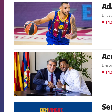
Ad
FCB Barcelona badge
El jug
BAL
Ac
FCB Barcelona badge
El esc
BAL
Se
FCB Barcelona badge