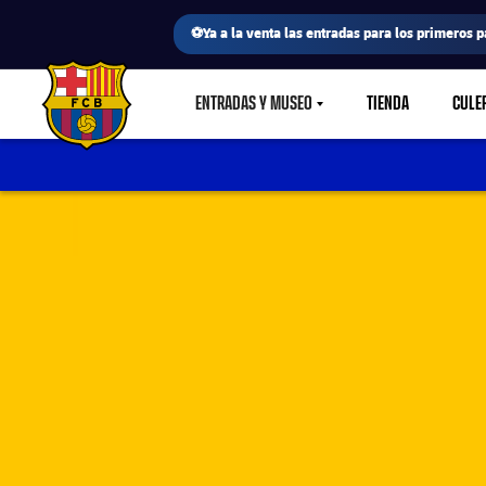
⚽Ya a la venta las entradas para los primeros p
ENTRADAS Y MUSEO
TIENDA
CULE
LABEL.SHARE.CARETDOWN
FC Barcelona club badge