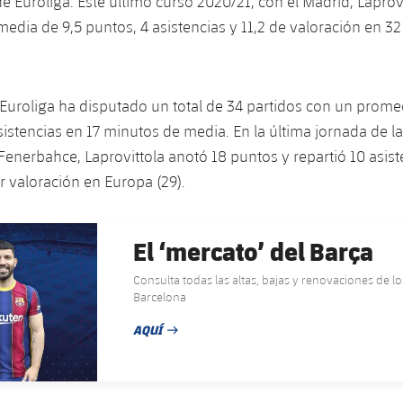
de Euroliga. Este último curso 2020/21, con el Madrid, Laprov
edia de 9,5 puntos, 4 asistencias y 11,2 de valoración en 32
 Euroliga ha disputado un total de 34 partidos con un prome
sistencias en 17 minutos de media. En la última jornada de la
l Fenerbahce, Laprovittola anotó 18 puntos y repartió 10 asis
r valoración en Europa (29).
El ‘mercato’ del Barça
Consulta todas las altas, bajas y renovaciones de l
Barcelona
AQUÍ
FECHA DE PUBLICACIÓN