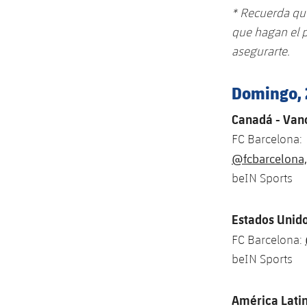
* Recuerda que
que hagan el p
asegurarte.
Domingo, 
Canadá - Vanc
FC Barcelona:
@fcbarcelona,
beIN Sports
Estados Unido
FC Barcelona:
beIN Sports
América Latin