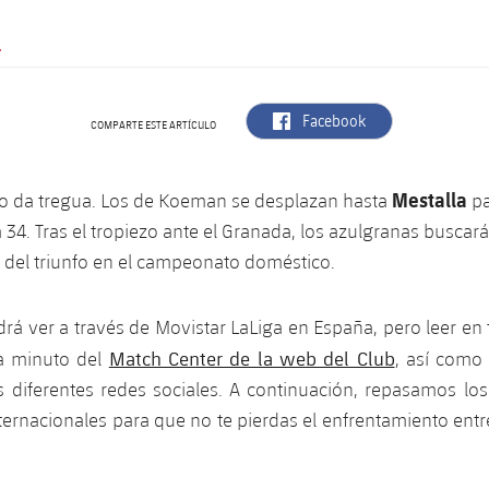
.
label.aria.facebook
Facebook
COMPARTE ESTE ARTÍCULO
Mestalla
o da tregua. Los de Koeman se desplazan hasta
pa
 34. Tras el tropiezo ante el Granada, los azulgranas buscar
del triunfo en el campeonato doméstico.
drá ver a través de Movistar LaLiga en España, pero leer e
Match Center de la web del Club
a minuto del
, así como 
as diferentes redes sociales. A continuación, repasamos los
nternacionales para que no te pierdas el enfrentamiento entr