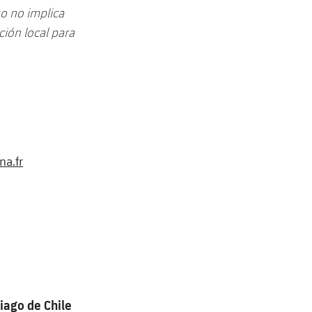
so no implica
ción local para
a.fr
iago de Chile