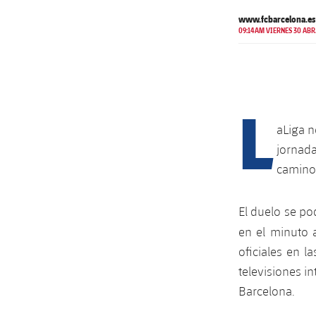
www.fcbarcelona.es
09:14AM VIERNES 30 ABR
L
aLiga n
jornada
camino 
El duelo se po
en el minuto 
oficiales en l
televisiones i
Barcelona.