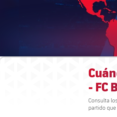
Cuánd
- FC 
Consulta los
partido que