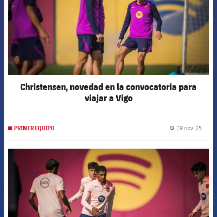
Christensen, novedad en la convocatoria para
viajar a Vigo
09 nov. 25
PRIMER EQUIPO
label.
FCB Barcelona badge