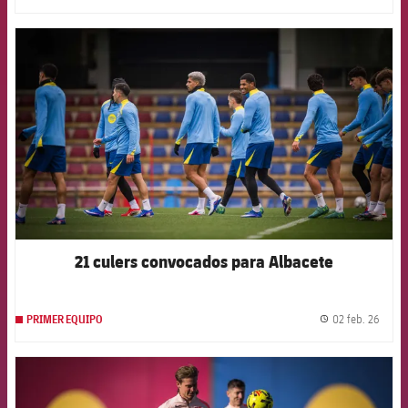
FCB Barcelona badge
21 culers convocados para Albacete
02 feb. 26
PRIMER EQUIPO
label.
FCB Barcelona badge