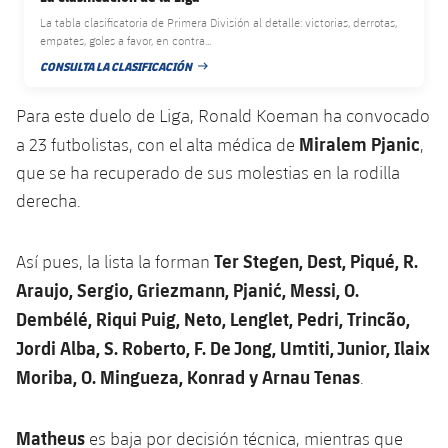
plusicon
más
Servicios Médicos
Acreditaciones
Fotos
La tabla clasificatoria de Primera División al detalle: victorias, derrotas,
Fotos
Infantil A
Entradas
SUB8 B
empates, goles a favor, en contra...
Calendario
Campus Verano
Actualidad
Accesibilidad
CONSULTA LA CLASIFICACIÓN
Historia
Instalaciones
FECHA DE PUBLICACIÓN
Infantil B
Resultados
Resultados
Juvenil
Para este duelo de Liga, Ronald Koeman ha convocado
PLUSICON
MÁS
Palmarés
Clasificaciones
Miralem Pjanic
a 23 futbolistas, con el alta médica de
,
Jugadores
Cadete
Primer equipo
plusicon
más
que se ha recuperado de sus molestias en la rodilla
Jugadors
Clasificaciones
derecha.
Infantil
Actualidad
Barça Atlètic
plusicon
más
Fotos
Alevín
Ter Stegen, Dest, Piqué, R.
Calendario
Así pues, la lista la forman
Actualidad
Base
plusicon
más
Araujo, Sergio, Griezmann, Pjanić, Messi, O.
Palmarés
Entradas
Calendario
Dembélé, Riqui Puig, Neto, Lenglet, Pedri, Trincão,
Campus Verano
Actualidad
Historia
Jordi Alba, S. Roberto, F. De Jong, Umtiti, Junior, Ilaix
Resultados
Resultados
Barça C
Moriba, O. Mingueza, Konrad y Arnau Tenas
.
PLUSICON
MÁS
Clasificaciones
Jugadores
Junior
Información general
plusicon
más
Matheus
es baja por decisión técnica, mientras que