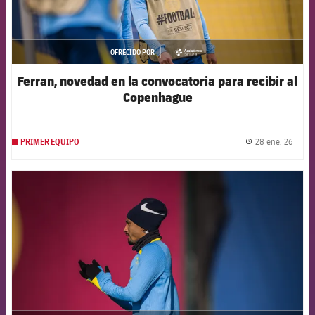
OFRECIDO POR
asistencia
Ferran, novedad en la convocatoria para recibir al
Copenhague
28 ene. 26
PRIMER EQUIPO
label.
FCB Barcelona badge