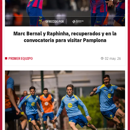
OFRECIDO POR
asistencia
Marc Bernal y Raphinha, recuperados y en la
convocatoria para visitar Pamplona
02 may. 26
PRIMER EQUIPO
label.
FCB Barcelona badge