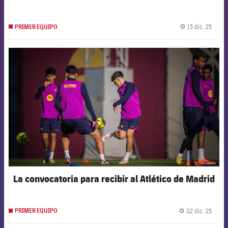
13 dic. 25
PRIMER EQUIPO
label.
FCB Barcelona badge
La convocatoria para recibir al Atlético de Madrid
02 dic. 25
PRIMER EQUIPO
label.