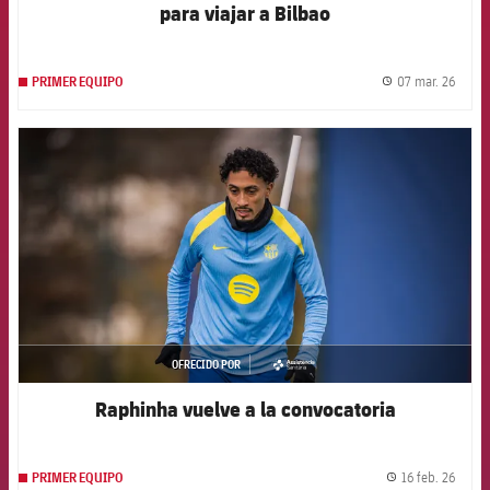
para viajar a Bilbao
07 mar. 26
PRIMER EQUIPO
label.
FCB Barcelona badge
OFRECIDO POR
asistencia
Raphinha vuelve a la convocatoria
16 feb. 26
PRIMER EQUIPO
label.