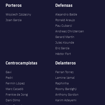
Porteros
Defensas
Wojciech Szczęsny
Alejandro Balde
Joan Garcia
Ronald Araujo
Pau Cubarsí
Andreas Christensen
Gerard Martín
Jules Kounde
Eric García
Héctor Fort
Centrocampistas
Delanteros
Gavi
Ferran Torres
Pedri
Lamine Yamal
Fermín López
Raphinha
Marc Casadó
Roony Bardghji
Frenkie de Jong
Anthony Gordon
Dani Olmo
Karim Adeyemi