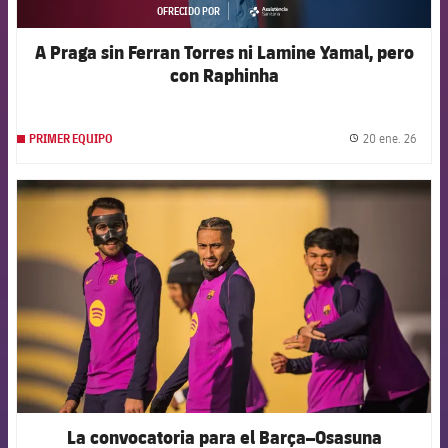
OFRECIDO POR
asistencia
A Praga sin Ferran Torres ni Lamine Yamal, pero
con Raphinha
20 ene. 26
PRIMER EQUIPO
label.
FCB Barcelona badge
La convocatoria para el Barça–Osasuna