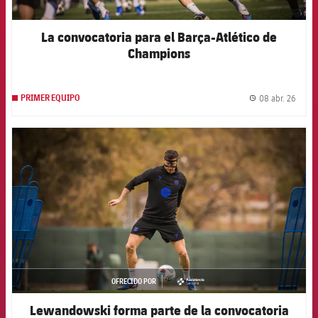
La convocatoria para el Barça-Atlético de
Champions
08 abr. 26
PRIMER EQUIPO
label.
FCB Barcelona badge
OFRECIDO POR
asistencia
Lewandowski forma parte de la convocatoria