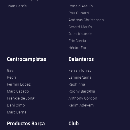
Joan Garcia
Ronald Araujo
Pau Cubarsí
Andreas Christensen
Gerard Martín
Jules Kounde
Eric García
Héctor Fort
Centrocampistas
Delanteros
Gavi
Ferran Torres
Pedri
Lamine Yamal
Fermín López
Raphinha
Marc Casadó
Roony Bardghji
Frenkie de Jong
Anthony Gordon
Dani Olmo
Karim Adeyemi
Marc Bernal
Productos Barça
Club