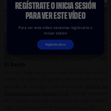
REGÍSTRATE O INICIA SESIÓN
PARA VER ESTE VÍDEO
Para ver este vídeo necesitas registrarte o
iniciar sesión
Regístrate ahora
El Barça
Los culés llegan en un gran momento al encuentro y
pueden ser líderes por primera vez en mucho tiempo.
victoria en
Después de conseguir una importante
Villarreal el pasado domingo (1-2),
los culés dependen
de sí mismos para ser campeones de Liga y deben
seguir sumando de tres en tres para conseguirlo.