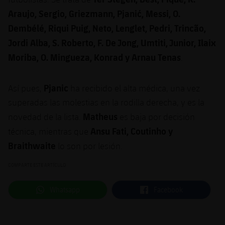
Araujo, Sergio, Griezmann, Pjanić, Messi, O.
Dembélé, Riqui Puig, Neto, Lenglet, Pedri, Trincão,
Jordi Alba, S. Roberto, F. De Jong, Umtiti, Junior, Ilaix
Moriba, O. Mingueza, Konrad y Arnau Tenas
.
Pjanic
Así pues,
ha recibido el alta médica, una vez
superadas las molestias en la rodilla derecha, y es la
Matheus
novedad de la lista.
es baja por decisión
Ansu Fati, Coutinho y
técnica, mientras que
Braithwaite
lo son por lesión.
COMPARTE ESTE ARTÍCULO
label.aria.whatsapp
label.aria.facebook
Whatsapp
Facebook