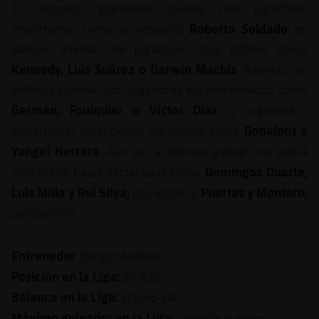
El conjunto granadino cuenta con jugadores
Jugadores
Clasificaciones
Juvenil
Noticias
Atletismo
Roberto Soldado
importantes como el veterano
en
plusicon
más
Fotos
ataque, además de jugadores muy hábiles como
Infantil
Actualidad
Baloncesto en silla de ruedas
Kennedy, Luis Suárez o Darwin Machís
. Además, en
plusicon
más
Historia
Alevín
defensa cuentan con jugadores experimentados como
Masculino
Actualidad
Hockey sobre hielo
Germán, Foulquier o Víctor Díaz
, y jugadores
plusicon
más
Palmarés
Gonalons o
importantes en el centro del campo como
Femenino
Jugadores
Actualidad
Hockey hierba
Yangel Herrera
plusicon
más
. Aún así, el técnico gallego no podrá
Agenda
Domingos Duarte,
contar con bajas destacadas como
Calendario
Jugadores
Noticias
Patinaje artístico
plusicon
más
Luis Milla y Rui Silva,
Puertas y Montoro,
por lesión, y
Resultados
por sanción.
Calendario
Hockey Hierba Masculino
Escuela de Patinaje
Actualidad
Clasificaciones
Resultados
Hockey Hierba Femenino
Entrenador
: Diego Martínez
Plantilla
Rugby
plusicon
más
Posición en la Liga:
8º (42p)
Clasificaciones
Agenda
Balance en la Liga:
12V-6E-14D
Actualidad
Voleibol
plusicon
más
Máximo goleador en la Liga:
Soldado (9 goles)