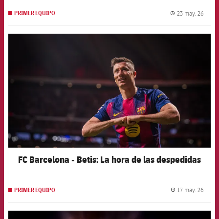
23 may. 26
PRIMER EQUIPO
label.
FCB Barcelona badge
FC Barcelona - Betis: La hora de las despedidas
17 may. 26
PRIMER EQUIPO
label.
FCB Barcelona badge