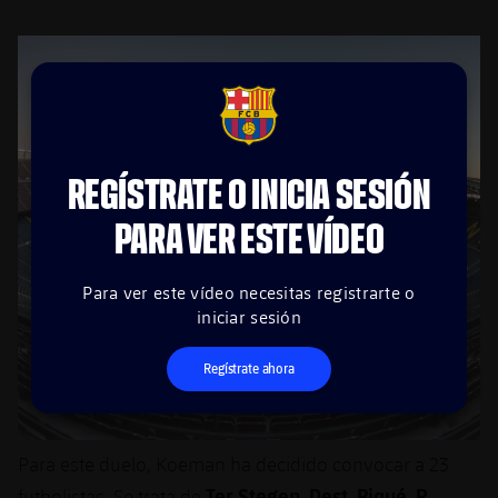
FCB Barcelona badge
REGÍSTRATE O INICIA SESIÓN
PARA VER ESTE VÍDEO
Para ver este vídeo necesitas registrarte o
iniciar sesión
Regístrate ahora
Para este duelo, Koeman ha decidido convocar a 23
Ter Stegen, Dest, Piqué, R.
futbolistas. Se trata de