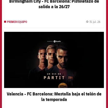
Birmingham City - FC Barcelona: Pistoletazo de
salida a la 26/27
31 jul. 26
PRIMER EQUIPO
label.
FCB Barcelona badge
Valencia - FC Barcelona: Mestalla baja el telón de
la temporada