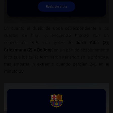
Regístrate ahora
En cuanto al duelo de Copa correspondiente a los
cuartos de final, el encuentro finalizó con un
Jordi Alba (2),
espectacular 3-5, con goles de
Griezmann (2) y De Jong
en un partido absolutamente
loco que los culés terminaron ganando en la prórroga,
tras empatar in extremis cuando perdían 2-0 en el
minuto 88.
FCB Barcelona badge