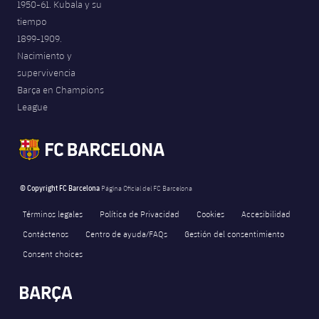
1950-61. Kubala y su
tiempo
1899-1909.
Nacimiento y
supervivencia
Barça en Champions
League
© Copyright FC Barcelona
Página Oficial del FC Barcelona
Términos legales
Política de Privacidad
Cookies
Accesibilidad
Contáctenos
Centro de ayuda/FAQs
Gestión del consentimiento
Consent choices
FORÇA BARÇA
5,762
label.aria.fire
Força Barça
label.aria.forcabarca