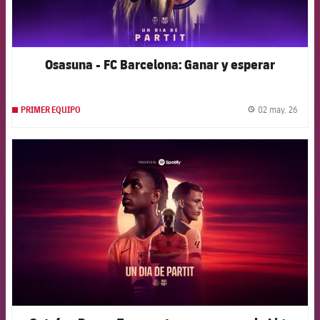
Osasuna - FC Barcelona: Ganar y esperar
02 may. 26
PRIMER EQUIPO
label.
FCB Barcelona badge