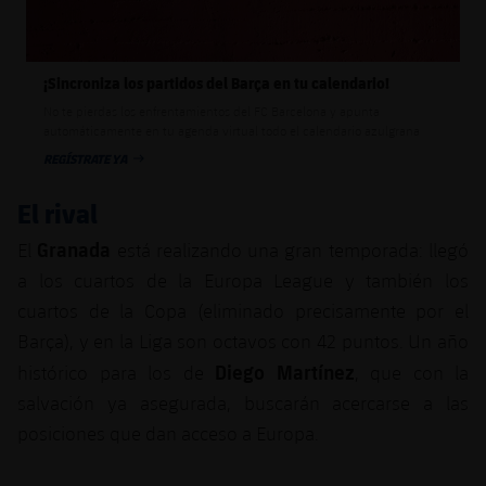
plusicon
más
Servicios Médicos
Acreditaciones
Fotos
Fotos
Infantil A
Entradas
SUB8 B
Calendario
Campus Verano
Actualidad
Accesibilidad
Historia
Instalaciones
¡Sincroniza los partidos del Barça en tu calendario!
Infantil B
Resultados
Resultados
Juvenil
No te pierdas los enfrentamientos del FC Barcelona y apunta
PLUSICON
MÁS
Palmarés
automáticamente en tu agenda virtual todo el calendario azulgrana
Clasificaciones
Jugadores
REGÍSTRATE YA
Cadete
Primer equipo
FECHA DE PUBLICACIÓN
plusicon
más
Jugadors
El rival
Clasificaciones
Infantil
Actualidad
Barça Atlètic
plusicon
más
Granada
El
está realizando una gran temporada: llegó
Fotos
Alevín
a los cuartos de la Europa League y también los
Calendario
Actualidad
Base
plusicon
más
cuartos de la Copa (eliminado precisamente por el
Palmarés
Entradas
Barça), y en la Liga son octavos con 42 puntos. Un año
Calendario
Campus Verano
Actualidad
Historia
Diego Martínez
histórico para los de
, que con la
Resultados
Resultados
salvación ya asegurada, buscarán acercarse a las
Barça C
PLUSICON
MÁS
posiciones que dan acceso a Europa.
Clasificaciones
Jugadores
Junior
Información general
plusicon
más