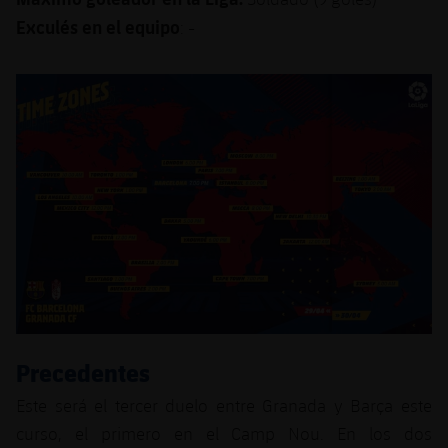
Jugadores
Exculés en el equipo
Noticias
: -
Apúntate a las amateurs
plusicon
más
Calendario
Voleibol masculino
Apúntate a las amateurs
PLUSICON
MÁS
Resultados
Voleibol femenino
Carnet de las Secciones Amateurs
League of Legends
Clasificaciones
VALORANT Rising
Fotos
VALORANT Game Changers
eFootball
Precedentes
Este será el tercer duelo entre Granada y Barça este
curso, el primero en el Camp Nou. En los dos