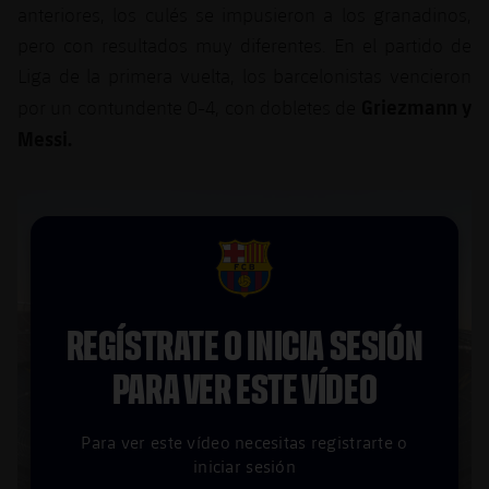
anteriores, los culés se impusieron a los granadinos,
pero con resultados muy diferentes. En el partido de
Liga de la primera vuelta, los barcelonistas vencieron
Griezmann y
por un contundente 0-4, con dobletes de
Messi.
FCB Barcelona badge
REGÍSTRATE O INICIA SESIÓN
PARA VER ESTE VÍDEO
Para ver este vídeo necesitas registrarte o
iniciar sesión