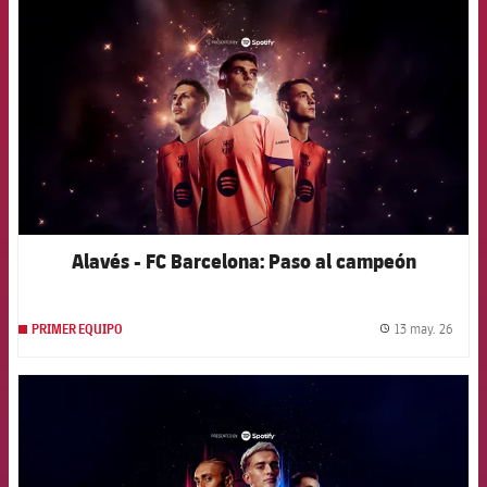
Alavés - FC Barcelona: Paso al campeón
13 may. 26
PRIMER EQUIPO
label.
FCB Barcelona badge