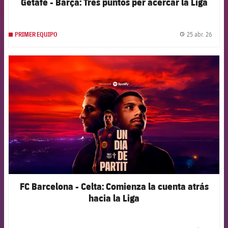
Getafe - Barça: Tres puntos per acercar la Liga
25 abr. 26
PRIMER EQUIPO
label.
FCB Barcelona badge
FC Barcelona - Celta: Comienza la cuenta atrás
hacia la Liga