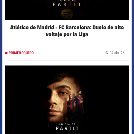
Atlético de Madrid - FC Barcelona: Duelo de alto
voltaje por la Liga
04 abr. 26
PRIMER EQUIPO
label.
FCB Barcelona badge