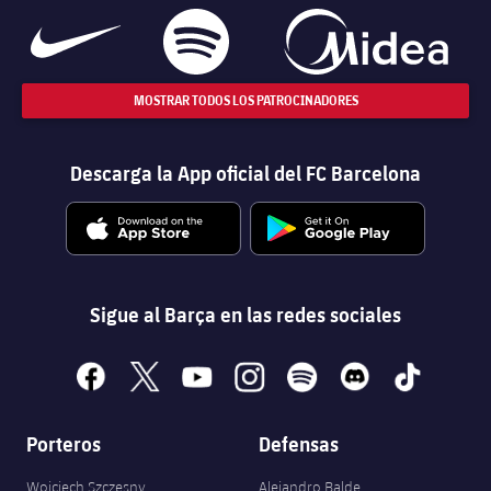
MOSTRAR TODOS LOS PATROCINADORES
Descarga la App oficial del FC Barcelona
Sigue al Barça en las redes sociales
facebook
x
youtube
instagram
spotify
discord
tiktok
Porteros
Defensas
Wojciech Szczęsny
Alejandro Balde