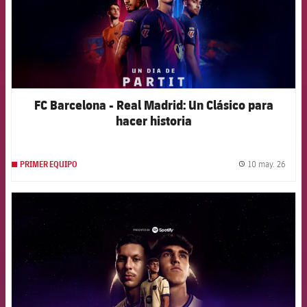
FC Barcelona - Real Madrid: Un Clásico para
hacer historia
10 may. 26
PRIMER EQUIPO
label.
FCB Barcelona badge