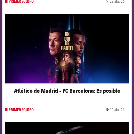
22 abr. 26
PRIMER EQUIPO
label.
FCB Barcelona badge
Atlético de Madrid - FC Barcelona: Es posible
14 abr. 26
PRIMER EQUIPO
label.
FCB Barcelona badge