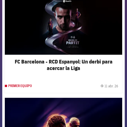
FC Barcelona - RCD Espanyol: Un derbi para
acercar la Liga
11 abr. 26
PRIMER EQUIPO
label.
FCB Barcelona badge