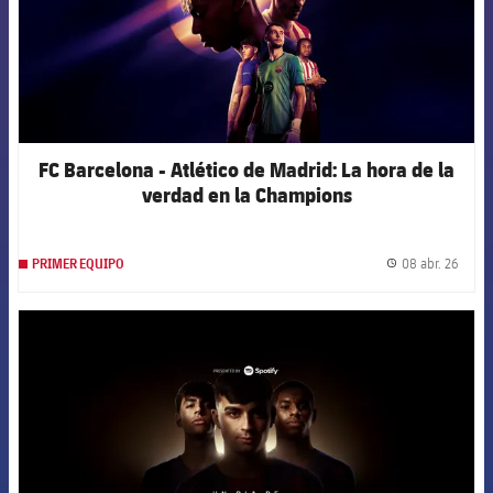
FC Barcelona - Atlético de Madrid: La hora de la
verdad en la Champions
08 abr. 26
PRIMER EQUIPO
label.
FCB Barcelona badge