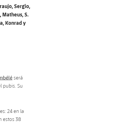
raujo, Sergio,
, Matheus, S.
za, Konrad y
mbélé
será
l pubis. Su
es: 24 en la
n estos 38