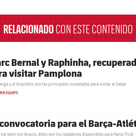
a
RELACIONADO
CON ESTE CONTENIDO
rc Bernal y Raphinha, recuperad
ra visitar Pamplona
Berga y el brasileño son las principales novedades para visitar el Sadar
MER EQUIPO
 convocatoria para el Barça-Atl
rnal pero con Araujo, éstos son los jugadores disponibles para Hansi Flick