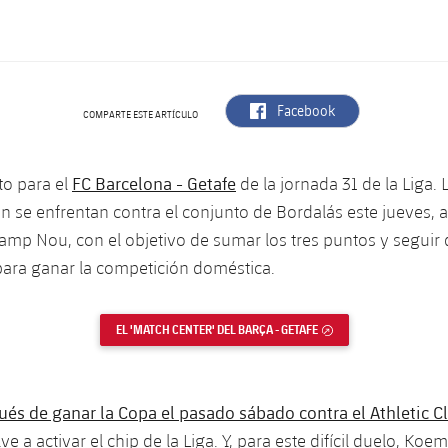
label.aria.facebook
Facebook
COMPARTE ESTE ARTÍCULO
FC Barcelona - Getafe
to para el
de la jornada 31 de la Liga.
 se enfrentan contra el conjunto de Bordalás este jueves, a
Camp Nou, con el objetivo de sumar los tres puntos y segui
ara ganar la competición doméstica.
EL 'MATCH CENTER' DEL BARÇA - GETAFE
ENLACE EXTERNO
és de ganar la Copa el pasado sábado contra el Athletic C
e a activar el chip de la Liga. Y, para este difícil duelo, Koe