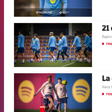
OFRECIDO POR
asistencia
21
FCB Barcelona badge
Raphin
PRI
La
FCB Barcelona badge
Hansi 
PRI