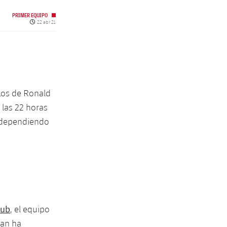
PRIMER EQUIPO
Fecha de publicación
22 abr 21
 Los de Ronald
 las 22 horas
r dependiendo
lub
, el equipo
man ha