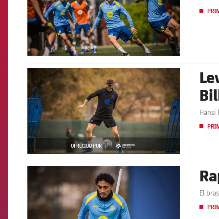
PRI
Le
FCB Barcelona badge
Bi
Hansi 
PRI
OFRECIDO POR
asistencia
Ra
FCB Barcelona badge
El bras
PRI