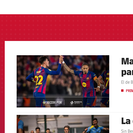
label.aria.barcelon
Ma
FCB Barcelona badge
pa
El de 
PRI
OFRECIDO POR
asistencia
La
FCB Barcelona badge
Sin Be