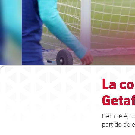
La co
Geta
Dembélé, co
partido de 