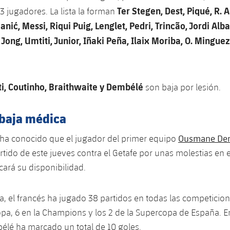
Ter Stegen, Dest, Piqué, R. A
 jugadores. La lista la forman
nić, Messi, Riqui Puig, Lenglet, Pedri, Trincão, Jordi Alba
 Jong, Umtiti, Junior, Iñaki Peña, Ilaix Moriba, O. Mingue
ti, Coutinho, Braithwaite y Dembélé
son baja por lesión.
baja médica
Ousmane De
 ha conocido que el jugador del primer equipo
rtido de este jueves contra el Getafe por unas molestias en e
ará su disponibilidad.
, el francés ha jugado 38 partidos en todas las competicion
Copa, 6 en la Champions y los 2 de la Supercopa de España. E
élé ha marcado un total de 10 goles.