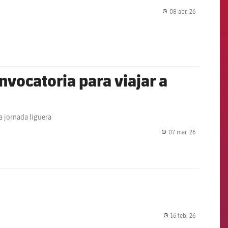
08 abr. 26
label.share.
vocatoria para viajar a
a jornada liguera
07 mar. 26
label.share.
16 feb. 26
label.share.