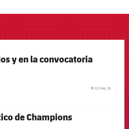
os y en la convocatoria
02 may. 26
label.share.
ético de Champions