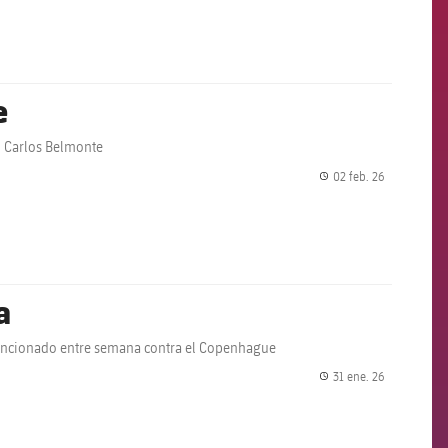
e
el Carlos Belmonte
02 feb. 26
label.share.
a
, sancionado entre semana contra el Copenhague
31 ene. 26
label.share.