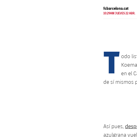
fcbarcelona.cat
10:29AM JUEVES 22 ABR.
T
odo lis
Koeman
en el 
de sí mismos p
despu
Así pues,
azulgrana vuelv