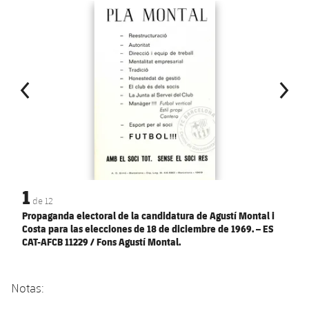
Anterior
label.aria.chevronleft
Siguiente
label.aria.
1
de
12
Propaganda electoral de la candidatura de Agustí Montal i
Costa para las elecciones de 18 de diciembre de 1969. – ES
CAT-AFCB 11229 / Fons Agustí Montal.
Notas: