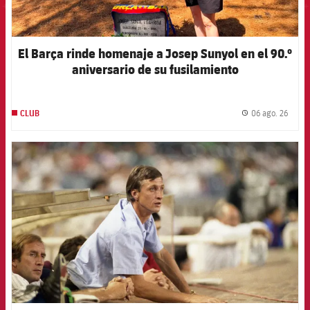
El Barça rinde homenaje a Josep Sunyol en el 90.º
aniversario de su fusilamiento
06 ago. 26
CLUB
label.
FCB Barcelona badge