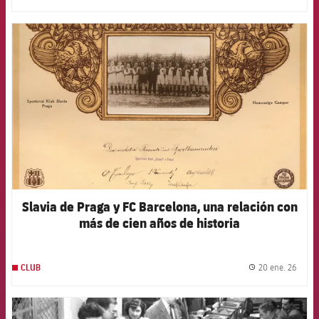
FCB Barcelona badge
Slavia de Praga y FC Barcelona, una relación con
más de cien años de historia
20 ene. 26
CLUB
label.
FORÇA BARÇA
610
label.aria.fire
Força Barça
label.aria.forcabarca
FCB Barcelona badge