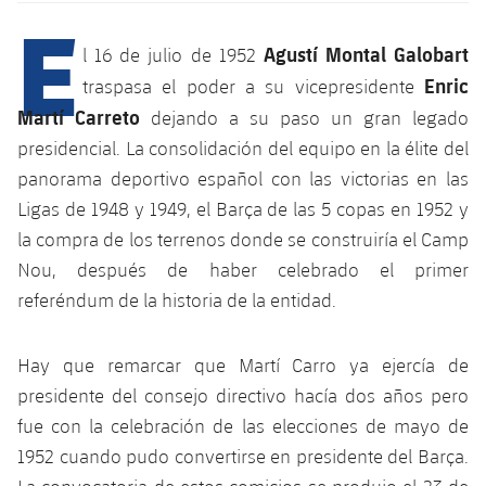
Calendario
E
Campus Verano
Base
SUB13
SUB13 B
Agustí Montal Galobart
l 16 de julio de 1952
Entradas
Barça Atlètic
plusicon
más
PLUSICON
MÁS
Enric
traspasa el poder a su vicepresidente
SUB12
SUB12 C
Gameday Shows
Martí Carreto
dejando a su paso un gran legado
Junior
Primer Equipo
Instalaciones
plusicon
más
presidencial. La consolidación del equipo en la élite del
SUB11 A
SUB11 C
Resultados
Cadete A
panorama deportivo español con las victorias en las
Actualidad
Barça Atlètic
Spotify Camp Nou
plusicon
más
SUB11 B
Ligas de 1948 y 1949, el Barça de las 5 copas en 1952 y
Clasificación
Cadete B
Calendario
la compra de los terrenos donde se construiría el Camp
Actualidad
Palau Blaugrana
Base
plusicon
más
SUB10 A
Nou, después de haber celebrado el primer
Jugadores
Infantil A
Entradas
Calendario
referéndum de la historia de la entidad.
Estadi Johan Cruyff
Actualidad
SUB10 B
PLUSICON
MÁS
Fotos
Infantil B
Resultados
Resultados
Juvenil
Barça Cafe
Primer equipo
Hay que remarcar que Martí Carro ya ejercía de
SUB9 A
plusicon
más
plusicon
más
Historia
Mini
presidente del consejo directivo hacía dos años pero
Clasificaciones
Clasificaciones
Cadete A
Ciutat Esportiva
Actualidad
SUB9 B
Barça Atlètic
fue con la celebración de las elecciones de mayo de
plusicon
más
Servicios
Palmarés
plusicon
más
Jugadores
1952 cuando pudo convertirse en presidente del Barça.
Jugadores
Cadete B
Calendario
SUB8 A
La Masia
Actualidad
Base