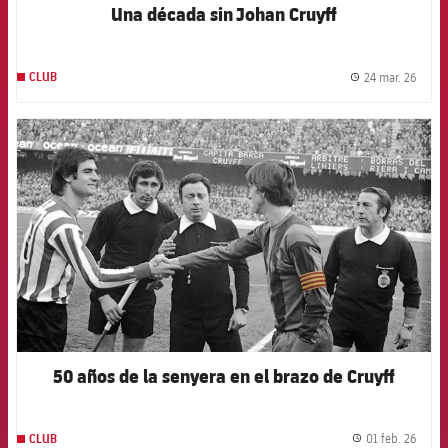
Una década sin Johan Cruyff
24 mar. 26
CLUB
label.
FCB Barcelona badge
50 años de la senyera en el brazo de Cruyff
01 feb. 26
CLUB
label.