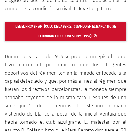
elegido presidente del FC Barcelona sin oposición al no
Jugadores
Clasificaciones
Juvenil
cumplir esta condición su rival, Esteve Felip Ferrer.
Noticias
Atletismo
plusicon
más
Fotos
Infantil
Actualidad
Baloncesto en silla de ruedas
LEE EL PRIMER ARTÍCULO DE LA SERIE: 'CUANDO EN EL BARÇA NO SE
plusicon
más
Historia
Alevín
CELEBRABAN ELECCIONES (1899-1952)'
ENLACE EXTERNO
Masculino
Actualidad
Hockey sobre hielo
plusicon
más
Palmarés
Femenino
Durante el verano de 1953 se produjo un episodio que
Jugadores
Actualidad
Hockey hierba
plusicon
más
hizo crecer el pensamiento que los dirigentes
Agenda
Calendario
deportivos del régimen tenían la mirada enfocada a la
Jugadores
Noticias
Patinaje artístico
plusicon
más
capital del estado y que, por más afines al régimen que
Resultados
Calendario
fueran los directivos barcelonistas, la moneda siempre
Hockey Hierba Masculino
Escuela de Patinaje
Actualidad
acababa cayendo de la misma cara. Después de una
Clasificaciones
Resultados
Hockey Hierba Femenino
serie juego de influencias, Di Stéfano acabaría
Plantilla
Rugby
plusicon
más
vistiendo de blanco a pesar de la inicial ventaja que
Clasificaciones
Agenda
había tomado el club azulgrana. El malestar por el
Actualidad
Voleibol
plusicon
más
asunto Di Stéfano hizo que Martí Carreto dimitiera el 28