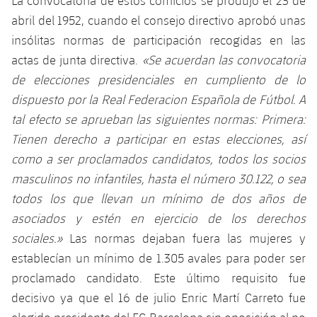
La convocatoria de estos comicios se produjo el 23 de
plusicon
más
Servicios Médicos
Acreditaciones
Fotos
Fotos
abril del 1952, cuando el consejo directivo aprobó unas
Infantil A
Entradas
SUB8 B
Calendario
Campus Verano
Actualidad
insólitas normas de participación recogidas en las
Accesibilidad
Historia
Instalaciones
Infantil B
actas de junta directiva.
«Se acuerdan las convocatoria
Resultados
Resultados
Juvenil
de elecciones presidenciales en cumpliento de lo
PLUSICON
MÁS
Palmarés
Clasificaciones
dispuesto por la Real Federacion Española de Fútbol. A
Jugadores
Cadete
Primer equipo
plusicon
más
tal efecto se aprueban las siguientes normas: Primera:
Jugadors
Clasificaciones
Tienen derecho a participar en estas elecciones, así
Infantil
Actualidad
Barça Atlètic
plusicon
más
como a ser proclamados candidatos, todos los socios
Fotos
Alevín
masculinos no infantiles, hasta el número 30.122, o sea
Calendario
Actualidad
Base
plusicon
más
todos los que llevan un mínimo de dos años de
Palmarés
asociados y estén en ejercicio de los derechos
Entradas
Calendario
Campus Verano
Actualidad
sociales.»
Las normas dejaban fuera las mujeres y
Historia
Resultados
establecían un mínimo de 1.305 avales para poder ser
Resultados
Barça C
PLUSICON
MÁS
proclamado candidato. Este último requisito fue
Clasificaciones
Jugadores
decisivo ya que el 16 de julio Enric Martí Carreto fue
Junior
Información general
plusicon
más