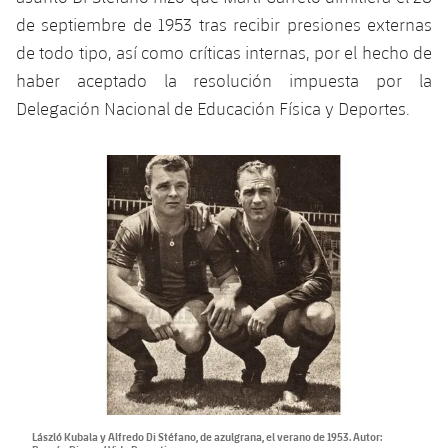
Jugadores
de septiembre de 1953 tras recibir presiones externas
Noticias
Apúntate a las amateurs
plusicon
más
de todo tipo, así como críticas internas, por el hecho de
Calendario
Voleibol masculino
haber aceptado la resolución impuesta por la
Apúntate a las amateurs
PLUSICON
MÁS
Delegación Nacional de Educación Física y Deportes.
Resultados
Voleibol femenino
Carnet de las Secciones Amateurs
League of Legends
Clasificaciones
VALORANT Rising
Fotos
VALORANT Game Changers
eFootball
László Kubala y Alfredo Di Stéfano, de azulgrana, el verano de 1953. Autor: