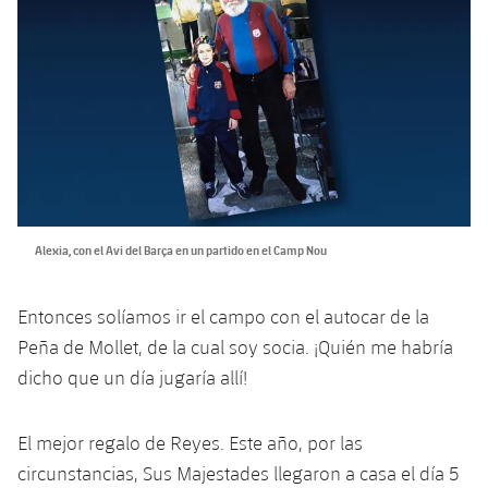
plusicon
más
Servicios Médicos
Acreditaciones
Fotos
Fotos
Infantil A
Entradas
SUB8 B
Calendario
Campus Verano
Actualidad
Accesibilidad
Historia
Instalaciones
Infantil B
Resultados
Resultados
Juvenil
PLUSICON
MÁS
Palmarés
Clasificaciones
Jugadores
Cadete
Primer equipo
plusicon
más
Jugadors
Clasificaciones
Infantil
Actualidad
Barça Atlètic
plusicon
más
Alexia, con el Avi del Barça en un partido en el Camp Nou
Fotos
Alevín
Calendario
Actualidad
Base
plusicon
más
Palmarés
Entonces solíamos ir el campo con el autocar de la
Entradas
Calendario
Peña de Mollet, de la cual soy socia. ¡Quién me habría
Campus Verano
Actualidad
Historia
dicho que un día jugaría allí!
Resultados
Resultados
Barça C
PLUSICON
MÁS
El mejor regalo de Reyes. Este año, por las
Clasificaciones
Jugadores
Junior
Información general
circunstancias, Sus Majestades llegaron a casa el día 5
plusicon
más