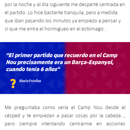
Jugadores
por la noche y al día siguiente me desperté centrada en
Clasificaciones
Juvenil
Noticias
Atletismo
el partido. Lo hice bastante tranquila, pero a medida
plusicon
más
Fotos
que iban pasando los minutos ya empiezo a pensar y
Infantil
Actualidad
Baloncesto en silla de ruedas
sí que me entra el hormigueo en el estómago...
plusicon
más
Historia
Alevín
Masculino
Actualidad
Hockey sobre hielo
plusicon
más
Palmarés
"El primer partido que recuerdo en el Camp
Femenino
Jugadores
Actualidad
Hockey hierba
Nou precisamente era un Barça-Espanyol,
plusicon
más
cuando tenía 6 años"
Agenda
Calendario
Jugadores
Noticias
Patinaje artístico
plusicon
más
?
Alexia Putellas
Resultados
Calendario
Hockey Hierba Masculino
Escuela de Patinaje
Actualidad
Clasificaciones
Resultados
Hockey Hierba Femenino
Plantilla
Rugby
Me preguntaba como sería el Camp Nou desde el
plusicon
más
césped y te empiezan a pasar cosas por la cabeza...,
Clasificaciones
Agenda
Actualidad
Voleibol
pero siempre intentando centrarme en acciones
plusicon
más