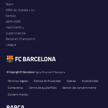
Team
1950-61. Kubala y su
tiempo
1899-1909.
Nacimiento y
supervivencia
Barça en Champions
League
© Copyright FC Barcelona
Página Oficial del FC Barcelona
Términos legales
Política de Privacidad
Cookies
Accesibilidad
Contáctenos
Centro de ayuda/FAQs
Gestión del consentimiento
Consent choices
FORÇA BARÇA