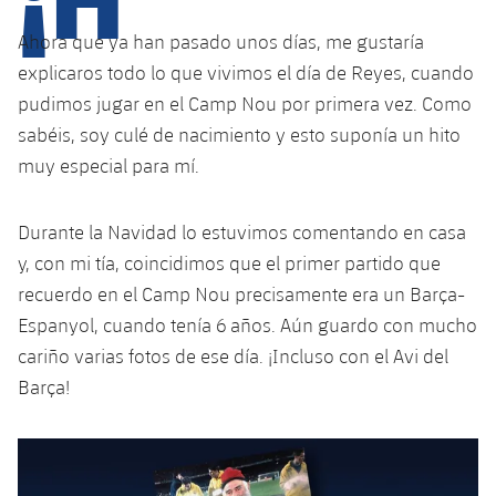
Calendario
Campus Verano
Base
Ahora que ya han pasado unos días, me gustaría
SUB13
SUB13 B
Entradas
Barça Atlètic
explicaros todo lo que vivimos el día de Reyes, cuando
plusicon
más
PLUSICON
MÁS
SUB12
pudimos jugar en el Camp Nou por primera vez. Como
SUB12 C
Gameday Shows
Junior
Primer Equipo
Instalaciones
sabéis, soy culé de nacimiento y esto suponía un hito
plusicon
más
SUB11 A
SUB11 C
muy especial para mí.
Resultados
Cadete A
Actualidad
Barça Atlètic
Spotify Camp Nou
plusicon
más
SUB11 B
Clasificación
Durante la Navidad lo estuvimos comentando en casa
Cadete B
Calendario
Actualidad
Palau Blaugrana
Base
plusicon
más
y, con mi tía, coincidimos que el primer partido que
SUB10 A
Jugadores
Infantil A
recuerdo en el Camp Nou precisamente era un Barça-
Entradas
Calendario
Estadi Johan Cruyff
Actualidad
SUB10 B
Espanyol, cuando tenía 6 años. Aún guardo con mucho
PLUSICON
MÁS
Fotos
Infantil B
Resultados
cariño varias fotos de ese día. ¡Incluso con el Avi del
Resultados
Juvenil
Barça Cafe
Primer equipo
SUB9 A
plusicon
más
Barça!
plusicon
más
Historia
Mini
Clasificaciones
Clasificaciones
Cadete A
Ciutat Esportiva
Actualidad
SUB9 B
Barça Atlètic
plusicon
más
Servicios
Palmarés
plusicon
más
Jugadores
Jugadores
Cadete B
Calendario
SUB8 A
La Masia
Actualidad
Base