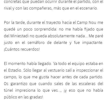
concretas que puedan ocurrir durante el partido, con el
Jugadores
Noticias
Apúntate a las amateurs
rival y con las compañeras, más que en el escenario.
plusicon
más
Calendario
Voleibol masculino
Apúntate a las amateurs
Por la tarde, durante el trayecto hacia el Camp Nou me
PLUSICON
MÁS
Resultados
quedé un poco sorprendida: no me había fijado que
Voleibol femenino
Carnet de las Secciones Amateurs
League of Legends
del Miniestadi no queda absolutamente nada... Me paré
Clasificaciones
justo en el semáforo de delante y fue impactante.
VALORANT Rising
¡Cuántos recuerdos!
Fotos
VALORANT Game Changers
El momento había llegado. Ya todo el equipo estaba en
eFootball
el Estadio. Sólo llegar al vestuario salí a inspeccionar el
campo, lo que me gusta hacer antes de cada partido.
Os garantizo que cuando sales de las escaleras del
túnel impresiona lo que ves..., ¡y eso que no había
público en las gradas!