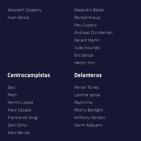
Wojciech Szczęsny
Alejandro Balde
Joan Garcia
Ronald Araujo
Pau Cubarsí
Andreas Christensen
Gerard Martín
Jules Kounde
Eric García
Héctor Fort
Centrocampistas
Delanteros
Gavi
Ferran Torres
Pedri
Lamine Yamal
Fermín López
Raphinha
Marc Casadó
Roony Bardghji
Frenkie de Jong
Anthony Gordon
Dani Olmo
Karim Adeyemi
Marc Bernal