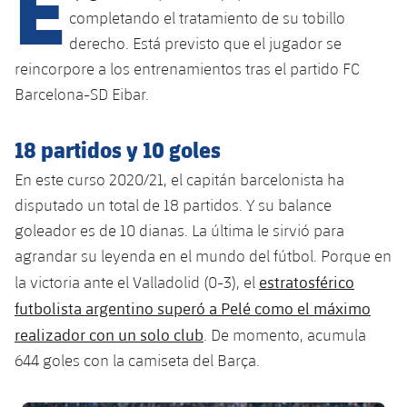
E
Calendario
Campus Verano
Base
completando el tratamiento de su tobillo
SUB13
SUB13 B
derecho. Está previsto que el jugador se
Entradas
Barça Atlètic
plusicon
más
reincorpore a los entrenamientos tras el partido FC
PLUSICON
MÁS
SUB12
SUB12 C
Gameday Shows
Barcelona-SD Eibar.
Junior
Primer Equipo
Instalaciones
plusicon
más
SUB11 A
SUB11 C
Resultados
18 partidos y 10 goles
Cadete A
Actualidad
Barça Atlètic
Spotify Camp Nou
plusicon
más
SUB11 B
En este curso 2020/21, el capitán barcelonista ha
Clasificación
Cadete B
Calendario
Actualidad
Palau Blaugrana
disputado un total de 18 partidos. Y su balance
Base
plusicon
más
SUB10 A
Jugadores
goleador es de 10 dianas. La última le sirvió para
Infantil A
Entradas
Calendario
Estadi Johan Cruyff
Actualidad
agrandar su leyenda en el mundo del fútbol. Porque en
SUB10 B
PLUSICON
MÁS
Fotos
Infantil B
estratosférico
la victoria ante el Valladolid (0-3), el
Resultados
Resultados
Juvenil
Barça Cafe
Primer equipo
futbolista argentino superó a Pelé como el máximo
SUB9 A
plusicon
más
plusicon
más
Historia
Mini
Clasificaciones
realizador con un solo club
. De momento, acumula
Clasificaciones
Cadete A
Ciutat Esportiva
Actualidad
SUB9 B
Barça Atlètic
644 goles con la camiseta del Barça.
plusicon
más
Servicios
Palmarés
plusicon
más
Jugadores
Jugadores
Cadete B
Calendario
SUB8 A
La Masia
Actualidad
Base