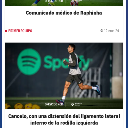
OFRECIDO POR
asistencia
Comunicado médico de Raphinha
12 ene. 24
PRIMER EQUIPO
label.
FCB Barcelona badge
OFRECIDO POR
asistencia
Cancelo, con una distensión del ligamento lateral
interno de la rodilla izquierda