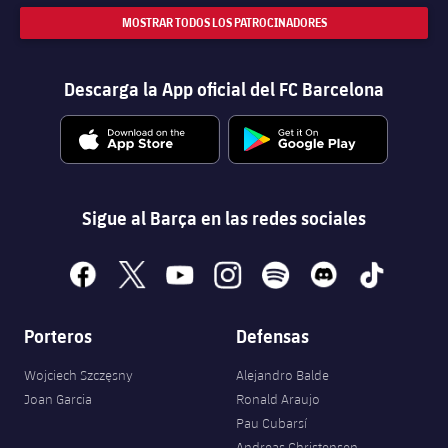
MOSTRAR TODOS LOS PATROCINADORES
Descarga la App oficial del FC Barcelona
Sigue al Barça en las redes sociales
facebook
x
youtube
instagram
spotify
discord
tiktok
Porteros
Defensas
Wojciech Szczęsny
Alejandro Balde
Joan Garcia
Ronald Araujo
Pau Cubarsí
Andreas Christensen