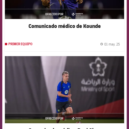
OFRECIDO POR
asistencia
Comunicado médico de Kounde
01 may. 25
PRIMER EQUIPO
label.
FCB Barcelona badge
OFRECIDO POR
asistencia