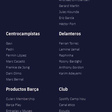
Gerard Martín
Jules Kounde
Eric García
Héctor Fort
Centrocampistas
Delanteros
Gavi
Ferran Torres
Pedri
Lamine Yamal
Fermín López
Raphinha
Marc Casadó
Roony Bardghji
Frenkie de Jong
Anthony Gordon
Dani Olmo
Karim Adeyemi
Marc Bernal
Productos Barça
Club
Culers Membership
Spotify Camp Nou
Barça Play
Canal ético
Entradas y Museo
Escudo