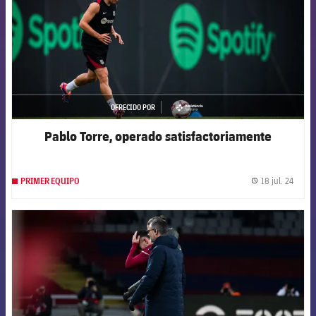
OFRECIDO POR
asistencia
Pablo Torre, operado satisfactoriamente
18 jul. 24
PRIMER EQUIPO
label.
FCB Barcelona badge