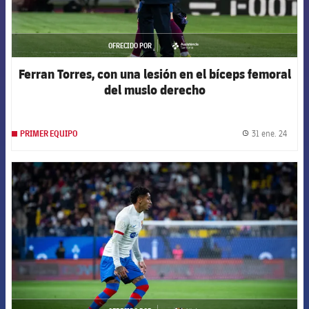
OFRECIDO POR
asistencia
Ferran Torres, con una lesión en el bíceps femoral
del muslo derecho
31 ene. 24
PRIMER EQUIPO
label.
FCB Barcelona badge