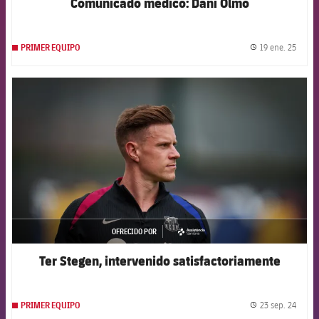
Comunicado médico: Dani Olmo
19 ene. 25
PRIMER EQUIPO
label.
FCB Barcelona badge
OFRECIDO POR
asistencia
Ter Stegen, intervenido satisfactoriamente
23 sep. 24
PRIMER EQUIPO
label.