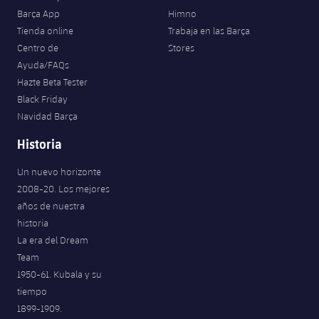
Barça App
Himno
Tienda online
Trabaja en las Barça
Centro de
Stores
Ayuda/FAQs
Hazte Beta Tester
Black Friday
Navidad Barça
Historia
Un nuevo horizonte
2008-20. Los mejores
años de nuestra
historia
La era del Dream
Team
1950-61. Kubala y su
tiempo
1899-1909.