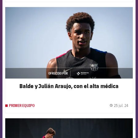
FCB Barcelona badge
OFRECIDO POR
asistencia
Balde y Julián Araujo, con el alta médica
25 jul. 24
PRIMER EQUIPO
label.
FCB Barcelona badge