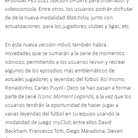
eFootball PES 2021 SEASON UPDATE para ordenador y
Jugadores
Clasificaciones
Juvenil
videoconsola. Entre otros, los usuarios podrán disfrutar
Noticias
Atletismo
plusicon
más
de de la nueva modalidad
Matchday,
junto con
Fotos
Infantil
actualizaciones para los jugadores, clubes y ligas, etc.
Actualidad
Baloncesto en silla de ruedas
plusicon
más
Historia
Alevín
Masculino
Actualidad
En esta nueva versión móvil, también habrá
Hockey sobre hielo
plusicon
más
Palmarés
novedades que se sumarán a la serie de momentos
Femenino
Jugadores
Actualidad
icónicos, permitiendo a los usuarios revivir y recrear
Hockey hierba
plusicon
más
algunos de los episodios más emblemáticos de
Agenda
Calendario
Jugadores
Noticias
actuales jugadores y leyendas del fútbol. Así mismo,
Patinaje artístico
plusicon
más
Ronaldinho, Carles Puyol i Deco se han pasan a formar
Resultados
Calendario
Hockey Hierba Masculino
Escuela de Patinaje
Actualidad
parte de serie
Iconic Moment Legends
, a la vez que los
usuarios tendrán la oportunidad de hacer jugar a
Clasificaciones
Resultados
Hockey Hierba Femenino
Plantilla
Rugby
varias leyendas del fútbol en su equipo usando la
plusicon
más
modalidad de juego
myClub
, entre ellos David
Clasificaciones
Agenda
Actualidad
Voleibol
Beckham, Francesco Totti, Diego Maradona, Steven
plusicon
más