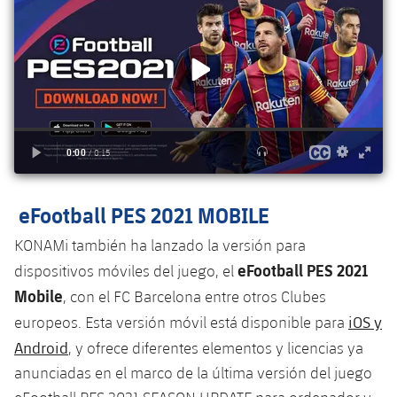
plusicon
más
Servicios Médicos
Acreditaciones
Fotos
Fotos
Infantil A
Entradas
SUB8 B
Calendario
Campus Verano
Actualidad
Accesibilidad
Historia
Instalaciones
Infantil B
Resultados
Resultados
Juvenil
PLUSICON
MÁS
Palmarés
Clasificaciones
Jugadores
Cadete
Primer equipo
plusicon
más
Jugadors
Clasificaciones
Infantil
Actualidad
Barça Atlètic
plusicon
más
eFootball PES 2021 MOBILE
Fotos
Alevín
Calendario
Actualidad
Base
KONAMi también ha lanzado la versión para
plusicon
más
Palmarés
eFootball PES 2021
dispositivos móviles del juego, el
Entradas
Calendario
Campus Verano
Actualidad
Mobile
, con el FC Barcelona entre otros Clubes
Historia
Resultados
iOS y
europeos. Esta versión móvil está disponible para
Resultados
Barça C
PLUSICON
MÁS
Android
, y ofrece diferentes elementos y licencias ya
Clasificaciones
Jugadores
anunciadas en el marco de la última versión del juego
Junior
Información general
plusicon
más