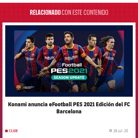
RELACIONADO
CON ESTE CONTENIDO
FCB Barcelona badge
Konami anuncia eFootball PES 2021 Edición del FC
Barcelona
28 jul. 20
CLUB
label.