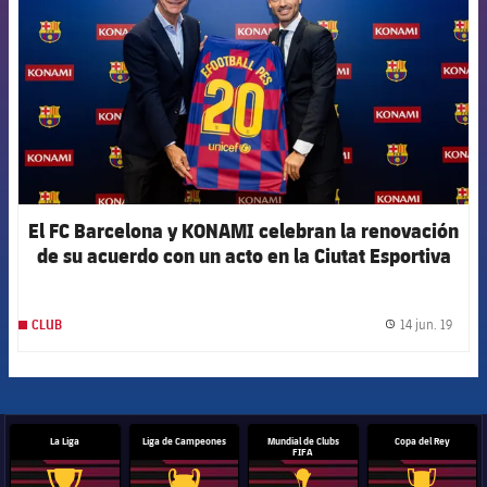
El FC Barcelona y KONAMI celebran la renovación
de su acuerdo con un acto en la Ciutat Esportiva
14 jun. 19
CLUB
label.
La Liga
Liga de Campeones
Mundial de Clubs
Copa del Rey
FIFA