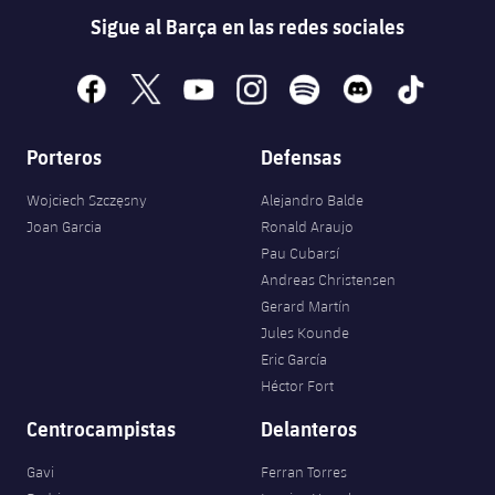
Sigue al Barça en las redes sociales
facebook
x
youtube
instagram
spotify
discord
tiktok
Porteros
Defensas
Wojciech Szczęsny
Alejandro Balde
Joan Garcia
Ronald Araujo
Pau Cubarsí
Andreas Christensen
Gerard Martín
Jules Kounde
Eric García
Héctor Fort
Centrocampistas
Delanteros
Gavi
Ferran Torres