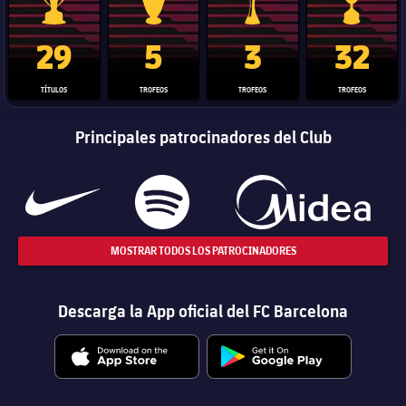
Trofeo de La Liga
Trofeo de la Liga de Campeones
Trofeo del Mundial de Clube
Copa del 
29
5
3
32
TÍTULOS
TROFEOS
TROFEOS
TROFEOS
Principales patrocinadores del Club
MOSTRAR TODOS LOS PATROCINADORES
Descarga la App oficial del FC Barcelona