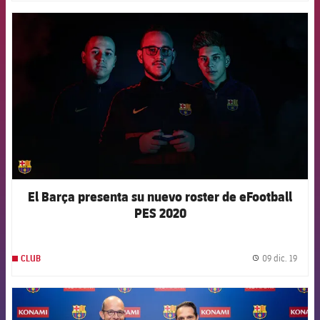
FCB Barcelona badge
El Barça presenta su nuevo roster de eFootball
PES 2020
09 dic. 19
CLUB
label.
FCB Barcelona badge