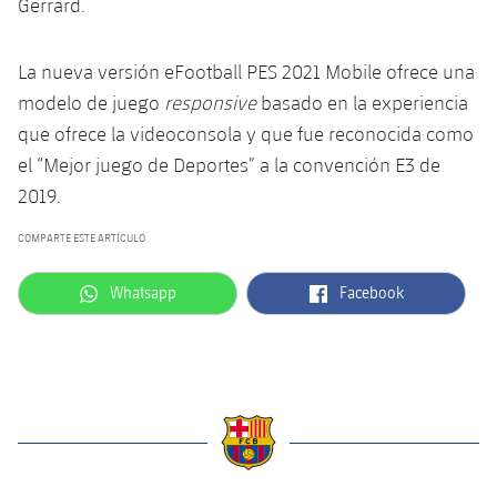
Gerrard.
Jugadores
Noticias
Apúntate a las amateurs
plusicon
más
La nueva versión eFootball PES 2021 Mobile ofrece una
Calendario
Voleibol masculino
Apúntate a las amateurs
modelo de juego
responsive
basado en la experiencia
PLUSICON
MÁS
Resultados
que ofrece la videoconsola y que fue reconocida como
Voleibol femenino
Carnet de las Secciones Amateurs
League of Legends
el “Mejor juego de Deportes” a la convención E3 de
Clasificaciones
2019.
VALORANT Rising
COMPARTE ESTE ARTÍCULO
Fotos
VALORANT Game Changers
label.aria.whatsapp
label.aria.facebook
Whatsapp
Facebook
eFootball
label.aria.barcelona