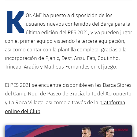
Calendario
K
Campus Verano
Base
SUB13
SUB13 B
ONAMI ha puesto a disposición de los
Entradas
Barça Atlètic
plusicon
más
PLUSICON
MÁS
usuarios nuevos contenidos del Barça para la
SUB12
SUB12 C
Gameday Shows
última edición del PES 2021, y ya pueden jugar
Junior
Primer Equipo
Instalaciones
plusicon
más
con el primer equipo vistiendo la tercera equipación,
SUB11 A
SUB11 C
Resultados
Cadete A
así como contar con la plantilla completa, gracias a la
Actualidad
Barça Atlètic
Spotify Camp Nou
plusicon
más
SUB11 B
incorporación de Pjanic, Dest, Ansu Fati, Coutinho,
Clasificación
Cadete B
Calendario
Trincao, Araújo y Matheus Fernandes en el juego.
Actualidad
Palau Blaugrana
Base
plusicon
más
SUB10 A
Jugadores
Infantil A
Entradas
Calendario
El PES 2021 se encuentra disponible en las Barça Stores
Estadi Johan Cruyff
Actualidad
SUB10 B
PLUSICON
MÁS
Fotos
del Camp Nou, de Paseo de Gracia, la T1 del Aeropuerto
Infantil B
Resultados
Resultados
Juvenil
Barça Cafe
plataforma
Primer equipo
y La Roca Village, así como a través de la
SUB9 A
plusicon
más
plusicon
más
Historia
Mini
online del Club
Clasificaciones
Clasificaciones
Cadete A
Ciutat Esportiva
Actualidad
SUB9 B
Barça Atlètic
plusicon
más
Servicios
Palmarés
plusicon
más
Jugadores
Jugadores
Cadete B
Calendario
SUB8 A
La Masia
Actualidad
Base