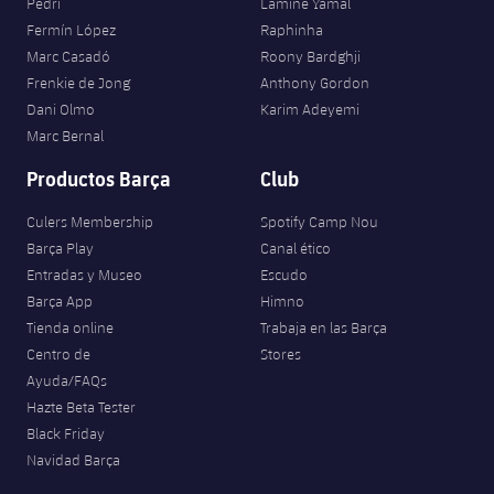
Pedri
Lamine Yamal
Fermín López
Raphinha
Marc Casadó
Roony Bardghji
Frenkie de Jong
Anthony Gordon
Dani Olmo
Karim Adeyemi
Marc Bernal
Productos Barça
Club
Culers Membership
Spotify Camp Nou
Barça Play
Canal ético
Entradas y Museo
Escudo
Barça App
Himno
Tienda online
Trabaja en las Barça
Centro de
Stores
Ayuda/FAQs
Hazte Beta Tester
Black Friday
Navidad Barça