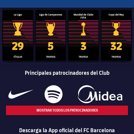
La Liga
Liga de Campeones
Mundial de Clubs
Copa del Rey
FIFA
Trofeo de La Liga
Trofeo de la Liga de Campeones
Trofeo del Mundial de Clube
Copa del 
29
5
3
32
TÍTULOS
TROFEOS
TROFEOS
TROFEOS
Principales patrocinadores del Club
MOSTRAR TODOS LOS PATROCINADORES
Descarga la App oficial del FC Barcelona