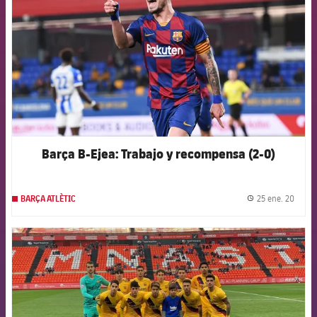
Barça B-Ejea: Trabajo y recompensa (2-0)
25 ene. 20
BARÇA ATLÈTIC
label.
FCB Barcelona badge