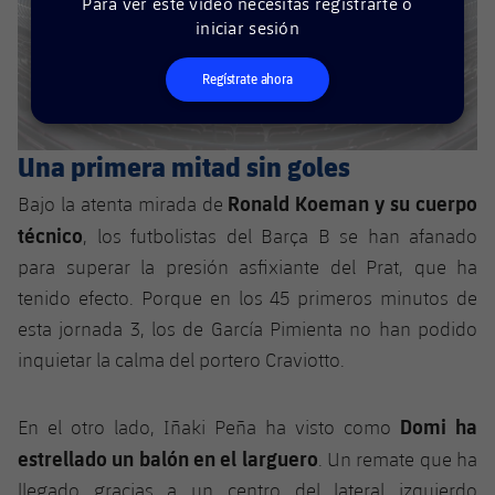
Para ver este vídeo necesitas registrarte o
plusicon
más
Servicios Médicos
Acreditaciones
Fotos
iniciar sesión
Fotos
Infantil A
Entradas
SUB8 B
Calendario
Campus Verano
Actualidad
Accesibilidad
Historia
Instalaciones
Regístrate ahora
Infantil B
Resultados
Resultados
Juvenil
PLUSICON
MÁS
Palmarés
Clasificaciones
Una primera mitad sin goles
Jugadores
Cadete
Primer equipo
plusicon
más
Ronald Koeman y su cuerpo
Bajo la atenta mirada de
Jugadors
Clasificaciones
Infantil
Actualidad
técnico
Barça Atlètic
, los futbolistas del Barça B se han afanado
plusicon
más
Fotos
para superar la presión asfixiante del Prat, que ha
Alevín
Calendario
Actualidad
Base
tenido efecto. Porque en los 45 primeros minutos de
plusicon
más
Palmarés
esta jornada 3, los de García Pimienta no han podido
Entradas
Calendario
Campus Verano
Actualidad
inquietar la calma del portero Craviotto.
Historia
Resultados
Resultados
Barça C
Domi ha
En el otro lado, Iñaki Peña ha visto como
PLUSICON
MÁS
Clasificaciones
estrellado un balón en el larguero
. Un remate que ha
Jugadores
Junior
Información general
plusicon
más
llegado gracias a un centro del lateral izquierdo