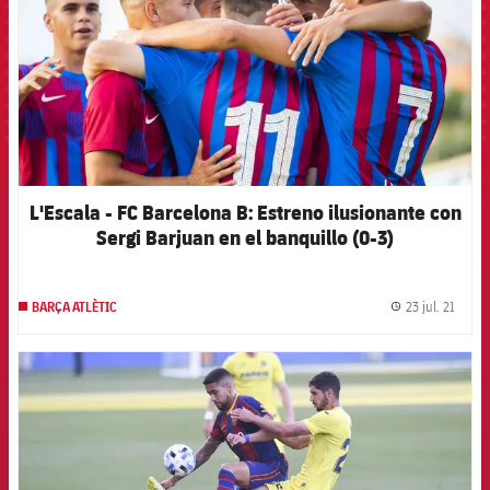
L'Escala - FC Barcelona B: Estreno ilusionante con
Sergi Barjuan en el banquillo (0-3)
23 jul. 21
BARÇA ATLÈTIC
label.
FCB Barcelona badge