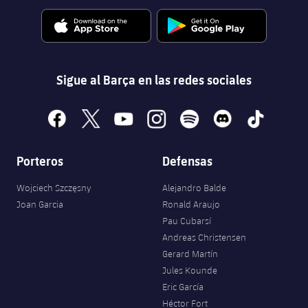
Sigue al Barça en las redes sociales
facebook
x
youtube
instagram
spotify
discord
tiktok
Porteros
Defensas
Wojciech Szczęsny
Alejandro Balde
Joan Garcia
Ronald Araujo
Pau Cubarsí
Andreas Christensen
Gerard Martín
Jules Kounde
Eric García
Héctor Fort