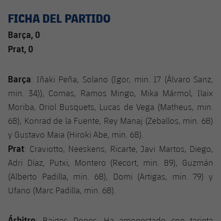
FICHA DEL PARTIDO
Barça, 0
Prat, 0
Barça
: Iñaki Peña, Solano (Igor, min. 17 (Álvaro Sanz,
min. 34)), Comas, Ramos Mingo, Mika Mármol, Ilaix
Moriba, Oriol Busquets, Lucas de Vega (Matheus, min.
68), Konrad de la Fuente, Rey Manaj (Zeballos, min. 68)
y Gustavo Maia (Hiroki Abe, min. 68).
Prat
: Craviotto, Neeskens, Ricarte, Javi Martos, Diego,
Adri Díaz, Putxi, Montero (Recort, min. 89), Guzmán
(Alberto Padilla, min. 68), Domi (Artigas, min. 79) y
Ufano (Marc Padilla, min. 68).
Árbitro
: Baiges Dones. Ha amonestado con tarjeta