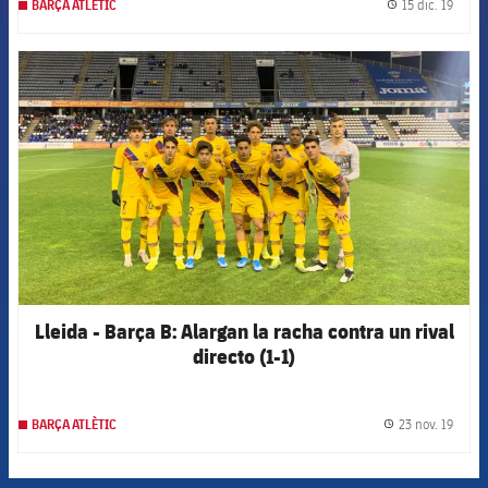
15 dic. 19
BARÇA ATLÈTIC
label.
FCB Barcelona badge
Lleida - Barça B: Alargan la racha contra un rival
directo (1-1)
23 nov. 19
BARÇA ATLÈTIC
label.