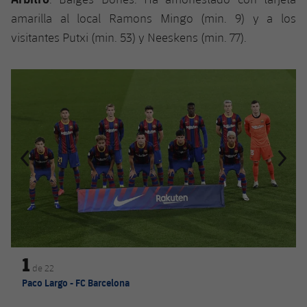
amarilla al local Ramons Mingo (min. 9) y a los
visitantes Putxi (min. 53) y Neeskens (min. 77).
Anterior
label.aria.chevronleft
Siguiente
label.aria.
1
de
22
Paco Largo - FC Barcelona