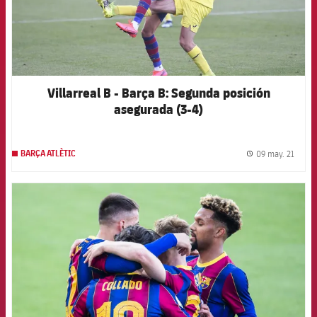
Villarreal B - Barça B: Segunda posición
asegurada (3-4)
09 may. 21
BARÇA ATLÈTIC
label.
FCB Barcelona badge