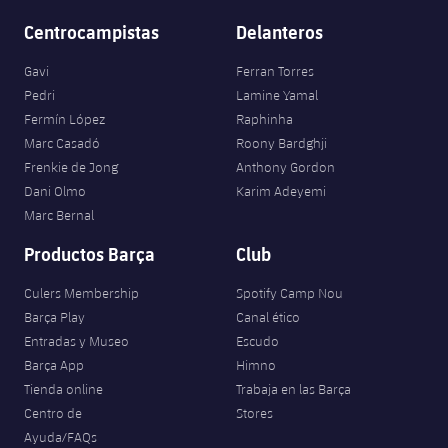
Centrocampistas
Delanteros
Gavi
Ferran Torres
Pedri
Lamine Yamal
Fermín López
Raphinha
Marc Casadó
Roony Bardghji
Frenkie de Jong
Anthony Gordon
Dani Olmo
Karim Adeyemi
Marc Bernal
Productos Barça
Club
Culers Membership
Spotify Camp Nou
Barça Play
Canal ético
Entradas y Museo
Escudo
Barça App
Himno
Tienda online
Trabaja en las Barça
Centro de
Stores
Ayuda/FAQs