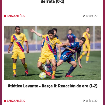
derrota (0-1)
10 oct. 20
BARÇA ATLÈTIC
label.
FCB Barcelona badge
Atlético Levante - Barça B: Reacción de oro (1-2)
16 feb. 20
BARÇA ATLÈTIC
label.