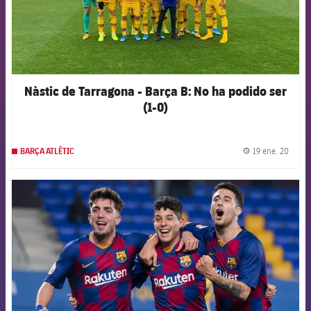
Nàstic de Tarragona - Barça B: No ha podido ser
(1-0)
19 ene. 20
BARÇA ATLÈTIC
label.
FCB Barcelona badge