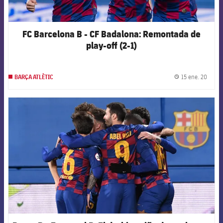
FC Barcelona B - CF Badalona: Remontada de
play-off (2-1)
15 ene. 20
BARÇA ATLÈTIC
label.
FCB Barcelona badge