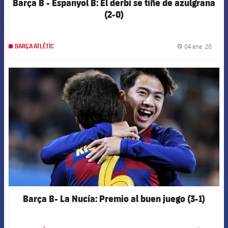
Barça B - Espanyol B: El derbi se tiñe de azulgrana
(2-0)
04 ene. 20
BARÇA ATLÈTIC
label.
FCB Barcelona badge
Barça B- La Nucía: Premio al buen juego (3-1)