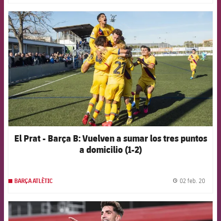
FCB Barcelona badge
El Prat - Barça B: Vuelven a sumar los tres puntos
a domicilio (1-2)
02 feb. 20
BARÇA ATLÈTIC
label.
FCB Barcelona badge