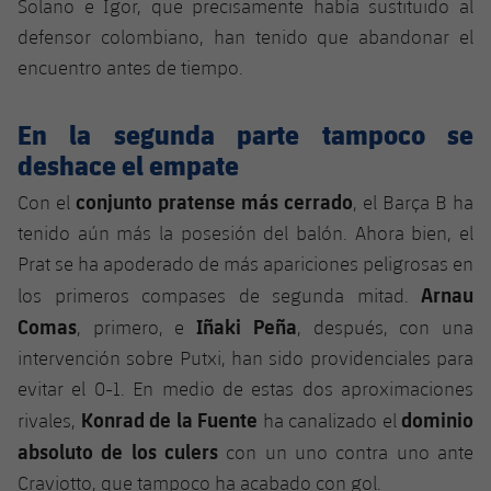
Solano e Igor, que precisamente había sustituido al
Jugadores
Noticias
Apúntate a las amateurs
defensor colombiano, han tenido que abandonar el
plusicon
más
encuentro antes de tiempo.
Calendario
Voleibol masculino
Apúntate a las amateurs
PLUSICON
MÁS
En la segunda parte tampoco se
Resultados
Voleibol femenino
Carnet de las Secciones Amateurs
League of Legends
deshace el empate
Clasificaciones
conjunto pratense más cerrado
VALORANT Rising
Con el
, el Barça B ha
tenido aún más la posesión del balón. Ahora bien, el
Fotos
VALORANT Game Changers
Prat se ha apoderado de más apariciones peligrosas en
Arnau
los primeros compases de segunda mitad.
eFootball
Comas
Iñaki Peña
, primero, e
, después, con una
intervención sobre Putxi, han sido providenciales para
evitar el 0-1. En medio de estas dos aproximaciones
Konrad de la Fuente
dominio
rivales,
ha canalizado el
absoluto de los culers
con un uno contra uno ante
Craviotto, que tampoco ha acabado con gol.