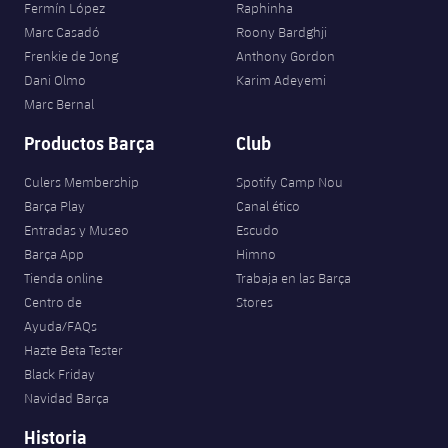
Fermín López
Raphinha
Marc Casadó
Roony Bardghji
Frenkie de Jong
Anthony Gordon
Dani Olmo
Karim Adeyemi
Marc Bernal
Productos Barça
Club
Culers Membership
Spotify Camp Nou
Barça Play
Canal ético
Entradas y Museo
Escudo
Barça App
Himno
Tienda online
Trabaja en las Barça
Centro de
Stores
Ayuda/FAQs
Hazte Beta Tester
Black Friday
Navidad Barça
Historia