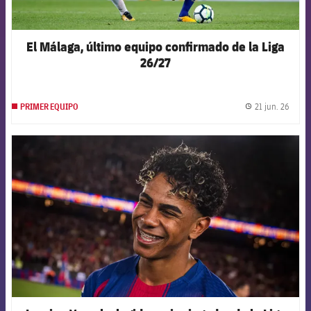
El Málaga, último equipo confirmado de la Liga
26/27
21 jun. 26
PRIMER EQUIPO
label.
FCB Barcelona badge