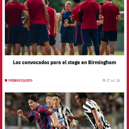
Los convocados para el stage en Birmingham
27 jul. 26
PRIMER EQUIPO
label.
FCB Barcelona badge