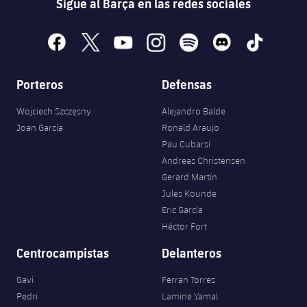
Sigue al Barça en las redes sociales
facebook
x
youtube
instagram
spotify
discord
tiktok
Porteros
Defensas
Wojciech Szczęsny
Alejandro Balde
Joan Garcia
Ronald Araujo
Pau Cubarsí
Andreas Christensen
Gerard Martín
Jules Kounde
Eric García
Héctor Fort
Centrocampistas
Delanteros
Gavi
Ferran Torres
Pedri
Lamine Yamal