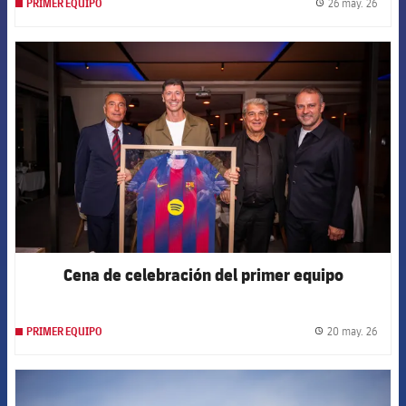
26 may. 26
PRIMER EQUIPO
label.
FCB Barcelona badge
Cena de celebración del primer equipo
20 may. 26
PRIMER EQUIPO
label.
FCB Barcelona badge