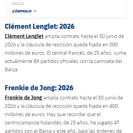
2020/21
Jugadores
Noticias
Apúntate a las amateurs
plusicon
más
¡CÓMPRALA!
FECHA DE PUBLICACIÓN
Calendario
Voleibol masculino
Clément Lenglet: 2026
Apúntate a las amateurs
PLUSICON
MÁS
Clément Lenglet
Resultados
amplía contrato hasta el 30 junio de
Voleibol femenino
Carnet de las Secciones Amateurs
League of Legends
2026 y la cláusula de rescisión queda fijada en 300
Clasificaciones
millones de euros. El central francés, de 25 años, suma
VALORANT Rising
actualmente 89 partidos oficiales con la camiseta del
Fotos
Barça.
VALORANT Game Changers
eFootball
Frenkie de Jong: 2026
Frenkie de Jong
amplía contrato hasta el 30 junio de
2026 y la cláusula de rescisión queda fijada en 400
millones de euros. Hay que recordar que el
centrocampista holandés, de 23 años, ha jugado 47
partidos con el Barça y este año, bajo las órdenes de