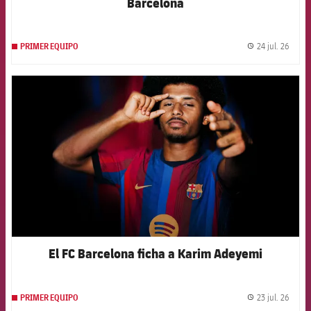
Barcelona
24 jul. 26
PRIMER EQUIPO
label.
FCB Barcelona badge
El FC Barcelona ficha a Karim Adeyemi
23 jul. 26
PRIMER EQUIPO
label.