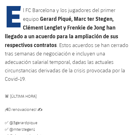
E
Calendario
Campus Verano
Base
l FC Barcelona y los jugadores del primer
SUB13
SUB13 B
Entradas
Barça Atlètic
Gerard Piqué, Marc ter Stegen,
equipo
plusicon
más
PLUSICON
MÁS
Clément Lenglet y Frenkie de Jong han
SUB12
SUB12 C
Gameday Shows
Junior
Primer Equipo
Instalaciones
llegado a un acuerdo para la ampliación de sus
plusicon
más
SUB11 A
SUB11 C
respectivos contratos
. Estos acuerdos se han cerrado
Resultados
Cadete A
Actualidad
Barça Atlètic
Spotify Camp Nou
tras semanas de negociación e incluyen una
plusicon
más
SUB11 B
Clasificación
adecuación salarial temporal, dadas las actuales
Cadete B
Calendario
Actualidad
Palau Blaugrana
Base
circunstancias derivadas de la crisis provocada por la
plusicon
más
SUB10 A
Jugadores
Infantil A
Covid-19.
Entradas
Calendario
Estadi Johan Cruyff
Actualidad
SUB10 B
PLUSICON
MÁS
Fotos
Infantil B
Resultados
🚨 [ÚLTIMA HORA]
Resultados
Juvenil
Barça Cafe
Primer equipo
SUB9 A
plusicon
más
plusicon
más
Historia
Mini
¡4⃣ renovaciones! ✍
Clasificaciones
Clasificaciones
Cadete A
Ciutat Esportiva
Actualidad
SUB9 B
Barça Atlètic
plusicon
más
Servicios
Palmarés
✅
@3gerardpique
plusicon
más
Jugadores
Jugadores
Cadete B
✅
@mterstegen1
Calendario
SUB8 A
La Masia
Actualidad
Base