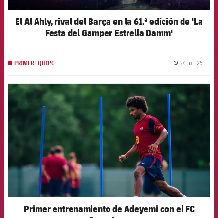
El Al Ahly, rival del Barça en la 61.ª edición de 'La
Festa del Gamper Estrella Damm'
24 jul. 26
PRIMER EQUIPO
label.
FCB Barcelona badge
Primer entrenamiento de Adeyemi con el FC