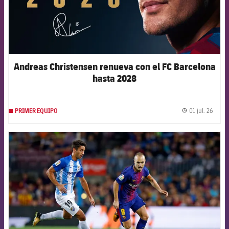
Andreas Christensen renueva con el FC Barcelona
hasta 2028
01 jul. 26
PRIMER EQUIPO
label.
FCB Barcelona badge