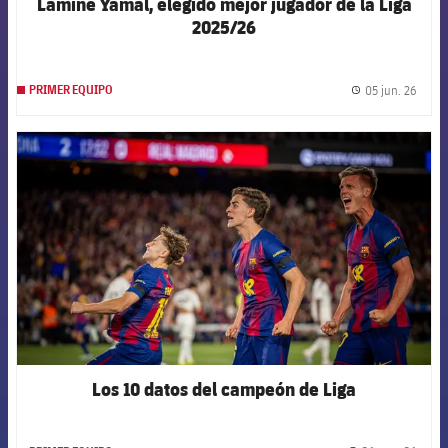
Lamine Yamal, elegido mejor jugador de la Liga
2025/26
05 jun. 26
PRIMER EQUIPO
label.
FCB Barcelona badge
Los 10 datos del campeón de Liga