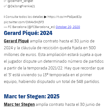
✅
@clement_lenglet
plusicon
más
Servicios Médicos
Acreditaciones
Fotos
Fotos
✅
@DeJongFrenkie21
Infantil A
Entradas
SUB8 B
Calendario
Campus Verano
Actualidad
Accesibilidad
Historia
ℹ Consulta todos los detalles ▶ ️
https://t.co/mP6Gjac8Jp
Instalaciones
Infantil B
Resultados
pic.twitter.com/OW4x5Hj5F3
Resultados
Juvenil
— FC Barcelona (@FCBarcelona_es)
October 20, 2020
PLUSICON
MÁS
Palmarés
Gerard Piqué: 2024
Clasificaciones
Jugadores
Cadete
Primer equipo
plusicon
más
Gerard Piqué
amplía contrato hasta el 30 junio de
Jugadors
Clasificaciones
2024 y la cláusula de rescisión queda fijada en 500
Infantil
Actualidad
Barça Atlètic
plusicon
más
millones de euros. Esta ampliación estará sujeta a que
Fotos
Alevín
el jugador dispute un determinado número de partidos
Calendario
Actualidad
Base
plusicon
más
a partir de la temporada 2021/22. Hay que recordar que
Palmarés
el '3' está viviendo su 13ª temporada en el primer
Entradas
Calendario
Campus Verano
Actualidad
equipo, habiendo disputado un total de 548 partidos.
Historia
Resultados
Resultados
Barça C
PLUSICON
MÁS
Marc ter Stegen: 2025
Clasificaciones
Jugadores
Junior
Información general
Marc ter Stegen
amplía contrato hasta el 30 junio de
plusicon
más