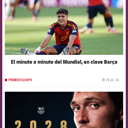
El minuto a minuto del Mundial, en clave Barça
19 jul. 26
PRIMER EQUIPO
label.
FCB Barcelona badge