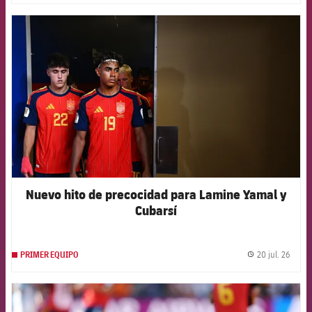
FCB Barcelona badge
Nuevo hito de precocidad para Lamine Yamal y
Cubarsí
20 jul. 26
PRIMER EQUIPO
label.
FCB Barcelona badge