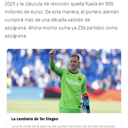
Jugadores
2025 y la cláusula de rescisión queda fijada en 500
Clasificaciones
Juvenil
Noticias
Atletismo
millones de euros. De esta manera, el portero alemán
plusicon
más
Fotos
cumplirá más de una década vestido de
Infantil
Actualidad
Baloncesto en silla de ruedas
azulgrana. Ahora mismo suma ya 236 partidos como
plusicon
más
Historia
Alevín
azulgrana.
Masculino
Actualidad
Hockey sobre hielo
plusicon
más
Palmarés
FC Barcelona club badge
Femenino
Jugadores
Actualidad
Hockey hierba
plusicon
más
Agenda
Calendario
Jugadores
Noticias
Patinaje artístico
plusicon
más
Resultados
Calendario
Hockey Hierba Masculino
Escuela de Patinaje
Actualidad
Clasificaciones
Resultados
Hockey Hierba Femenino
Plantilla
Rugby
plusicon
más
Clasificaciones
Agenda
La camiseta de Ter Stegen
Actualidad
Voleibol
plusicon
más
Luce el verde de la elástica del portero barcelonista de esta temporada