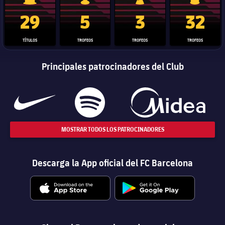
Trofeo de La Liga
Trofeo de la Liga de Campeones
Trofeo del Mundial de Clube
Copa del 
29
5
3
32
TÍTULOS
TROFEOS
TROFEOS
TROFEOS
Principales patrocinadores del Club
MOSTRAR TODOS LOS PATROCINADORES
Descarga la App oficial del FC Barcelona