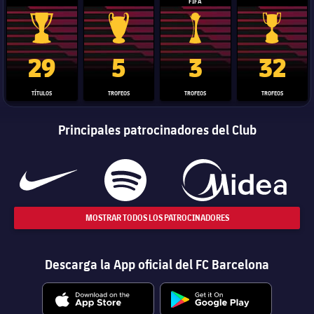
FIFA
Trofeo de La Liga
Trofeo de la Liga de Campeones
Trofeo del Mundial de Clube
Copa del 
29
5
3
32
TÍTULOS
TROFEOS
TROFEOS
TROFEOS
Principales patrocinadores del Club
MOSTRAR TODOS LOS PATROCINADORES
Descarga la App oficial del FC Barcelona