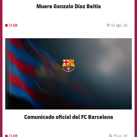
Muere Gonzalo Díaz Beitia
02 ago. 26
CLUB
label.
FCB Barcelona badge
Comunicado oficial del FC Barcelona
29 jul. 26
CLUB