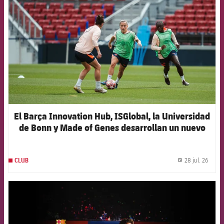
El Barça Innovation Hub, ISGlobal, la Universidad
de Bonn y Made of Genes desarrollan un nuevo
modelo de inteligencia artificial para anticipar las
lesiones en el fútbol femenino de élite
28 jul. 26
CLUB
label.
FCB Barcelona badge