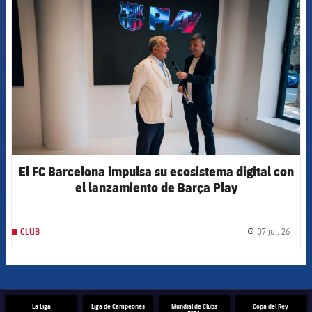
El FC Barcelona impulsa su ecosistema digital con
el lanzamiento de Barça Play
07 jul. 26
CLUB
label.
La Liga
Liga de Campeones
Mundial de Clubs
Copa del Rey