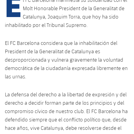
E
Calendario
Campus Verano
Base
Molt Honorable President de la Generalitat de
SUB13
SUB13 B
Entradas
Catalunya, Joaquim Torra, que hoy ha sido
Barça Atlètic
plusicon
más
PLUSICON
MÁS
inhabilitado por el Tribunal Supremo.
SUB12
SUB12 C
Gameday Shows
Junior
Primer Equipo
Instalaciones
plusicon
más
SUB11 A
El FC Barcelona considera que la inhabilitación del
SUB11 C
Resultados
Cadete A
Actualidad
Barça Atlètic
President de la Generalitat de Catalunya es
Spotify Camp Nou
plusicon
más
SUB11 B
desproporcionada y vulnera gravemente la voluntad
Clasificación
Cadete B
Calendario
Actualidad
Palau Blaugrana
Base
democrática de la ciudadanía expresada libremente en
plusicon
más
SUB10 A
Jugadores
las urnas.
Infantil A
Entradas
Calendario
Estadi Johan Cruyff
Actualidad
SUB10 B
PLUSICON
MÁS
Fotos
Infantil B
La defensa del derecho a la libertad de expresión y del
Resultados
Resultados
Juvenil
Barça Cafe
Primer equipo
SUB9 A
plusicon
más
derecho a decidir forman parte de los principios y del
plusicon
más
Historia
Mini
Clasificaciones
compromiso cívico de nuestro club. El FC Barcelona ha
Clasificaciones
Cadete A
Ciutat Esportiva
Actualidad
SUB9 B
Barça Atlètic
plusicon
más
defendido siempre que el conflicto político que, desde
Servicios
Palmarés
plusicon
más
Jugadores
Jugadores
hace años, vive Catalunya, debe resolverse desde el
Cadete B
Calendario
SUB8 A
La Masia
Actualidad
Base