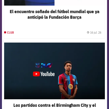
El encuentro soñado del fútbol mundial que ya
anticipó la Fundación Barça
16 jul. 26
CLUB
label.
FCB Barcelona badge
Los partidos contra el Birmingham City y el