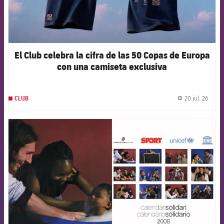
El Club celebra la cifra de las 50 Copas de Europa
con una camiseta exclusiva
20 jul. 26
CLUB
label.
FCB Barcelona badge