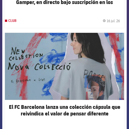
Gamper, en directo bajo suscripción en los
canales oficiales del Club
16 jul. 26
CLUB
label.
FCB Barcelona badge
El FC Barcelona lanza una colección cápsula que
reivindica el valor de pensar diferente