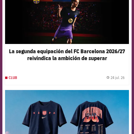
La segunda equipación del FC Barcelona 2026/27
reivindica la ambición de superar
constantemente los propios límites
24 jul. 26
CLUB
label.
FCB Barcelona badge