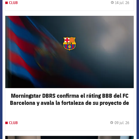
14 jul. 26
CLUB
label.
FCB Barcelona badge
Morningstar DBRS confirma el ráting BBB del FC
Barcelona y avala la fortaleza de su proyecto de
futuro
09 jul. 26
CLUB
label.
FCB Barcelona badge