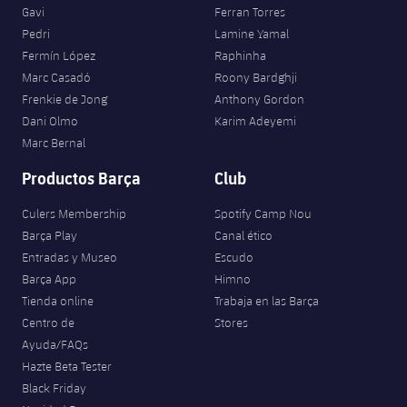
Gavi
Ferran Torres
Pedri
Lamine Yamal
Fermín López
Raphinha
Marc Casadó
Roony Bardghji
Frenkie de Jong
Anthony Gordon
Dani Olmo
Karim Adeyemi
Marc Bernal
Productos Barça
Club
Culers Membership
Spotify Camp Nou
Barça Play
Canal ético
Entradas y Museo
Escudo
Barça App
Himno
Tienda online
Trabaja en las Barça
Centro de
Stores
Ayuda/FAQs
Hazte Beta Tester
Black Friday