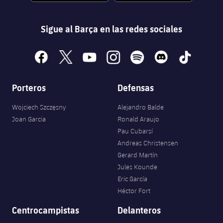
Sigue al Barça en las redes sociales
facebook
x
youtube
instagram
spotify
discord
tiktok
Porteros
Defensas
Wojciech Szczęsny
Alejandro Balde
Joan Garcia
Ronald Araujo
Pau Cubarsí
Andreas Christensen
Gerard Martín
Jules Kounde
Eric García
Héctor Fort
Centrocampistas
Delanteros