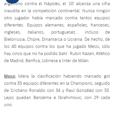
Calendario
Campus Verano
Base
argentino contra el Nápoles, el ‘10’ alcanza una cifra
SUB13
inaudita en la competición continental. Nunca ningún
SUB13 B
Entradas
Barça Atlètic
plusicon
más
otro jugador había marcado contra tantos equipos
PLUSICON
MÁS
SUB12
SUB12 C
diferentes. Equipos alemanes, españoles, franceses,
Gameday Shows
Junior
Primer Equipo
Instalaciones
plusicon
más
ingleses, italianos, portugueses... incluso de
SUB11 A
SUB11 C
Bielorrusia, Chipre, Dinamarca o Ucrania. De hecho, de
Resultados
Cadete A
Actualidad
Barça Atlètic
Spotify Camp Nou
plusicon
más
los 40 equipos contra los que ha jugado Messi, sólo
SUB11 B
Clasificación
hay cinco que no ha podido batir: Rubin Kazan, Atlético
Cadete B
Calendario
Actualidad
Palau Blaugrana
Base
plusicon
más
de Madrid, Benfica, Udinese e Inter de Milán.
SUB10 A
Jugadores
Infantil A
Entradas
Calendario
Estadi Johan Cruyff
Actualidad
SUB10 B
PLUSICON
MÁS
Messi
lidera la clasificación habiendo marcado gol
Fotos
Infantil B
Resultados
Resultados
contra 35 equipos diferentes en la Champions, seguido
Juvenil
Barça Cafe
Primer equipo
SUB9 A
plusicon
más
plusicon
más
Historia
de Cristiano Ronaldo con 34 y Raul González con 33.
Mini
Clasificaciones
Clasificaciones
Cadete A
Lejos quedan Benzema e Ibrahimovic, con 29 cada
Ciutat Esportiva
Actualidad
SUB9 B
Barça Atlètic
plusicon
más
Servicios
Palmarés
uno.
plusicon
más
Jugadores
Jugadores
Cadete B
Calendario
SUB8 A
La Masia
Actualidad
Base