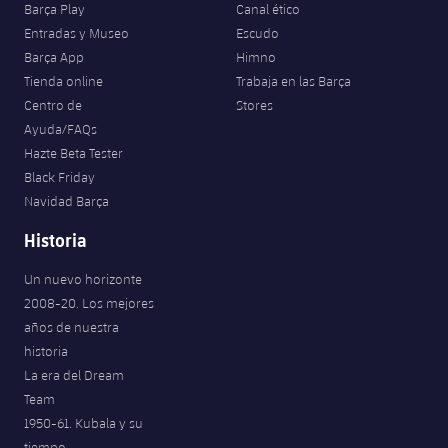
Barça Play
Canal ético
Entradas y Museo
Escudo
Barça App
Himno
Tienda online
Trabaja en las Barça
Centro de
Stores
Ayuda/FAQs
Hazte Beta Tester
Black Friday
Navidad Barça
Historia
Un nuevo horizonte
2008-20. Los mejores
años de nuestra
historia
La era del Dream
Team
1950-61. Kubala y su
tiempo