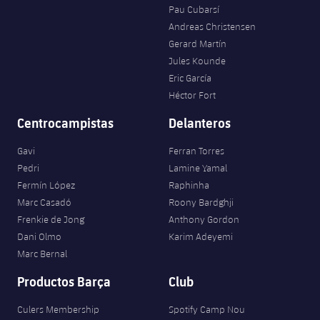
Pau Cubarsí
Andreas Christensen
Gerard Martín
Jules Kounde
Eric García
Héctor Fort
Centrocampistas
Delanteros
Gavi
Ferran Torres
Pedri
Lamine Yamal
Fermín López
Raphinha
Marc Casadó
Roony Bardghji
Frenkie de Jong
Anthony Gordon
Dani Olmo
Karim Adeyemi
Marc Bernal
Productos Barça
Club
Culers Membership
Spotify Camp Nou