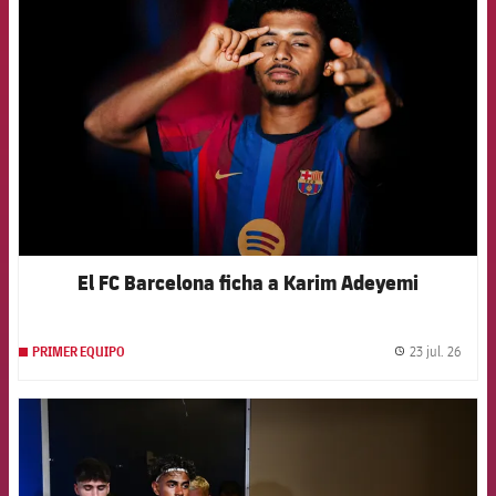
FCB Barcelona badge
El FC Barcelona ficha a Karim Adeyemi
23 jul. 26
PRIMER EQUIPO
label.
FCB Barcelona badge