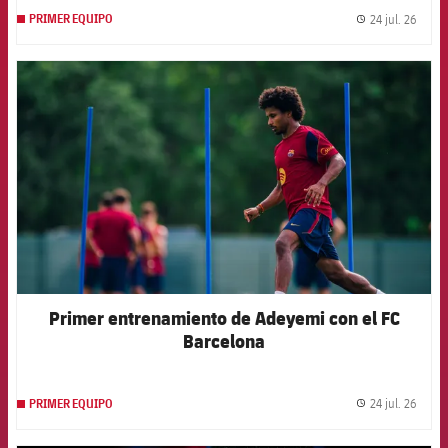
24 jul. 26
PRIMER EQUIPO
label.
FCB Barcelona badge
Primer entrenamiento de Adeyemi con el FC
Barcelona
24 jul. 26
PRIMER EQUIPO
label.