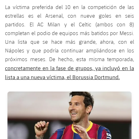
plusicon
más
Servicios Médicos
Acreditaciones
Fotos
La víctima preferida del 10 en la competición de las
Fotos
Infantil A
Entradas
SUB8 B
Calendario
estrellas es el Arsenal, con nueve goles en seis
Campus Verano
Actualidad
Accesibilidad
Historia
Instalaciones
partidos. El AC Milan y el Celtic (ambos con 8)
Infantil B
Resultados
Resultados
Juvenil
completan el podio de equipos más batidos por Messi.
PLUSICON
MÁS
Palmarés
Una lista que se hace más grande, ahora, con el
Clasificaciones
Jugadores
Cadete
Primer equipo
Nápoles y que podría continuar ampliándose en los
plusicon
más
Jugadors
próximos meses. De hecho, esta misma temporada,
Clasificaciones
Infantil
Actualidad
Barça Atlètic
concretamente en la fase de grupos, ya incluyó en la
plusicon
más
Fotos
lista a una nueva víctima, el Borussia Dortmund.
Alevín
Calendario
Actualidad
Base
plusicon
más
Palmarés
FC Barcelona club badge
Entradas
Calendario
Campus Verano
Actualidad
Historia
Resultados
Resultados
Barça C
PLUSICON
MÁS
Clasificaciones
Jugadores
Junior
Información general
plusicon
más