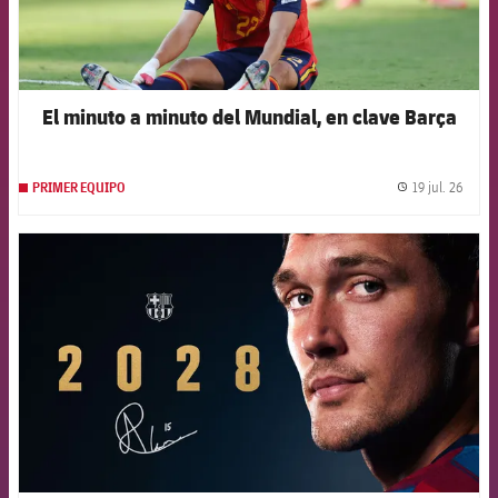
El minuto a minuto del Mundial, en clave Barça
19 jul. 26
PRIMER EQUIPO
label.
FCB Barcelona badge