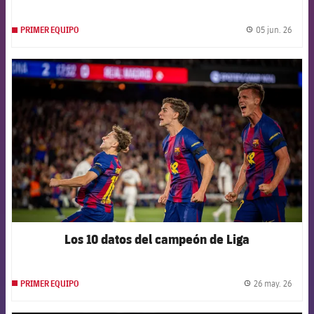
05 jun. 26
PRIMER EQUIPO
label.
FCB Barcelona badge
Los 10 datos del campeón de Liga
26 may. 26
PRIMER EQUIPO
label.