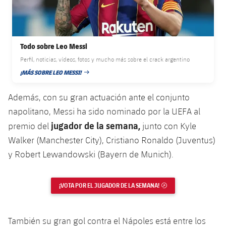
Jugadores
Clasificaciones
Juvenil
Noticias
Atletismo
plusicon
más
Fotos
Infantil
Actualidad
Baloncesto en silla de ruedas
Todo sobre Leo Messi
plusicon
más
Historia
Perfil, noticias, vídeos, fotos y mucho más sobre el crack argentino
Alevín
Masculino
Actualidad
¡MÁS SOBRE LEO MESSI!
Hockey sobre hielo
FECHA DE PUBLICACIÓN
plusicon
más
Palmarés
Femenino
Además, con su gran actuación ante el conjunto
Jugadores
Actualidad
Hockey hierba
plusicon
más
napolitano, Messi ha sido nominado por la UEFA al
Agenda
Calendario
jugador de la semana,
premio del
junto con Kyle
Jugadores
Noticias
Patinaje artístico
plusicon
más
Walker (Manchester City), Cristiano Ronaldo (Juventus)
Resultados
Calendario
y Robert Lewandowski (Bayern de Munich).
Hockey Hierba Masculino
Escuela de Patinaje
Actualidad
Clasificaciones
Resultados
Hockey Hierba Femenino
Plantilla
Rugby
¡VOTA POR EL JUGADOR DE LA SEMANA!
ENLACE EXTERNO
plusicon
más
Clasificaciones
Agenda
Actualidad
Voleibol
plusicon
más
También su gran gol contra el Nápoles está entre los