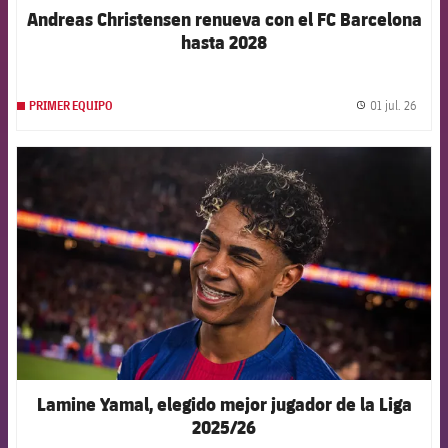
Andreas Christensen renueva con el FC Barcelona
hasta 2028
01 jul. 26
PRIMER EQUIPO
label.
FCB Barcelona badge
Lamine Yamal, elegido mejor jugador de la Liga
2025/26