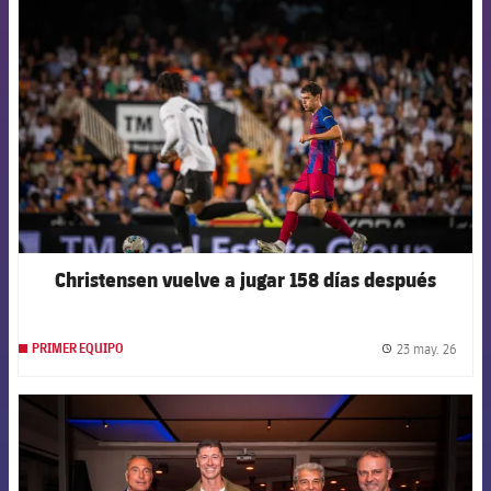
FCB Barcelona badge
Christensen vuelve a jugar 158 días después
23 may. 26
PRIMER EQUIPO
label.
FCB Barcelona badge