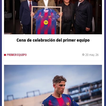
Cena de celebración del primer equipo
20 may. 26
PRIMER EQUIPO
label.
FCB Barcelona badge