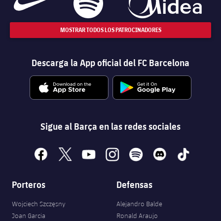
MOSTRAR TODOS LOS PATROCINADORES
Descarga la App oficial del FC Barcelona
Sigue al Barça en las redes sociales
facebook
x
youtube
instagram
spotify
discord
tiktok
Porteros
Defensas
Wojciech Szczęsny
Alejandro Balde
Joan Garcia
Ronald Araujo