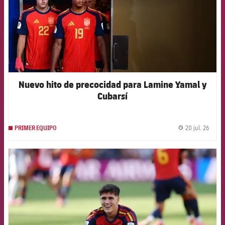
Nuevo hito de precocidad para Lamine Yamal y
Cubarsí
20 jul. 26
PRIMER EQUIPO
label.
FCB Barcelona badge