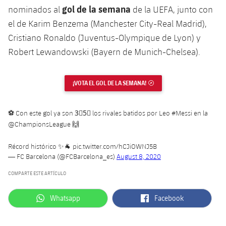
gol de la semana
nominados al
de la UEFA, junto con
Jugadores
Noticias
Apúntate a las amateurs
plusicon
más
el de Karim Benzema (Manchester City-Real Madrid),
Calendario
Cristiano Ronaldo (Juventus-Olympique de Lyon) y
Voleibol masculino
Apúntate a las amateurs
PLUSICON
MÁS
Robert Lewandowski (Bayern de Munich-Chelsea).
Resultados
Voleibol femenino
Carnet de las Secciones Amateurs
League of Legends
¡VOTA EL GOL DE LA SEMANA!
ENLACE EXTERNO
Clasificaciones
VALORANT Rising
Fotos
⚽ Con este gol ya son 3⃣5⃣ los rivales batidos por Leo
#Messi
en la
VALORANT Game Changers
@ChampionsLeague
🙌
eFootball
Récord histórico ✨🐐
pic.twitter.com/hCJiOWNJ5B
— FC Barcelona (@FCBarcelona_es)
August 8, 2020
COMPARTE ESTE ARTÍCULO
label.aria.whatsapp
label.aria.facebook
Whatsapp
Facebook