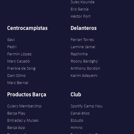
Jules Kounde
Eric García
Héctor Fort
Centrocampistas
Delanteros
Gavi
Ferran Torres
Pedri
Lamine Yamal
Fermín López
Raphinha
Marc Casadó
Roony Bardghji
Frenkie de Jong
Anthony Gordon
Dani Olmo
Karim Adeyemi
Marc Bernal
Productos Barça
Club
Culers Membership
Spotify Camp Nou
Barça Play
Canal ético
Entradas y Museo
Escudo
Barça App
Himno