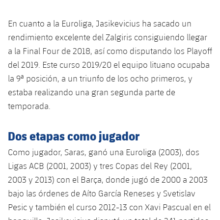
plusicon
más
Servicios Médicos
Acreditaciones
Fotos
Fotos
Infantil A
Entradas
SUB8 B
Calendario
En cuanto a la Euroliga, Jasikevicius ha sacado un
Campus Verano
Actualidad
Accesibilidad
Historia
Instalaciones
rendimiento excelente del Zalgiris consiguiendo llegar
Infantil B
Resultados
Resultados
Juvenil
a la Final Four de 2018, así como disputando los Playoff
PLUSICON
MÁS
Palmarés
del 2019. Este curso 2019/20 el equipo lituano ocupaba
Clasificaciones
Jugadores
Cadete
Primer equipo
la 9ª posición, a un triunfo de los ocho primeros, y
plusicon
más
estaba realizando una gran segunda parte de
Jugadors
Clasificaciones
Infantil
Actualidad
Barça Atlètic
temporada.
plusicon
más
Fotos
Alevín
Calendario
Actualidad
Base
Dos etapas como jugador
plusicon
más
Palmarés
Entradas
Como jugador, Saras, ganó una Euroliga (2003), dos
Calendario
Campus Verano
Actualidad
Ligas ACB (2001, 2003) y tres Copas del Rey (2001,
Historia
Resultados
Resultados
2003 y 2013) con el Barça, donde jugó de 2000 a 2003
Barça C
PLUSICON
MÁS
bajo las órdenes de Aíto García Reneses y Svetislav
Clasificaciones
Jugadores
Junior
Pesic y también el curso 2012-13 con Xavi Pascual en el
Información general
plusicon
más