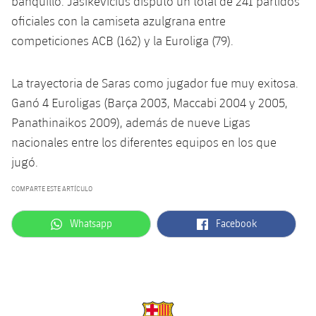
banquillo. Jasikevicius disputó un total de 241 partidos
Jugadores
Clasificaciones
Juvenil
oficiales con la camiseta azulgrana entre
Noticias
Atletismo
plusicon
más
competiciones ACB (162) y la Euroliga (79).
Fotos
Infantil
Actualidad
Baloncesto en silla de ruedas
plusicon
más
Historia
La trayectoria de Saras como jugador fue muy exitosa.
Alevín
Masculino
Actualidad
Ganó 4 Euroligas (Barça 2003, Maccabi 2004 y 2005,
Hockey sobre hielo
plusicon
más
Palmarés
Panathinaikos 2009), además de nueve Ligas
Femenino
Jugadores
Actualidad
nacionales entre los diferentes equipos en los que
Hockey hierba
plusicon
más
jugó.
Agenda
Calendario
Jugadores
Noticias
Patinaje artístico
plusicon
más
COMPARTE ESTE ARTÍCULO
Resultados
Calendario
Hockey Hierba Masculino
Escuela de Patinaje
Actualidad
label.aria.whatsapp
label.aria.facebook
Whatsapp
Facebook
Clasificaciones
Resultados
Hockey Hierba Femenino
Plantilla
Rugby
plusicon
más
Clasificaciones
Agenda
Actualidad
Voleibol
plusicon
más