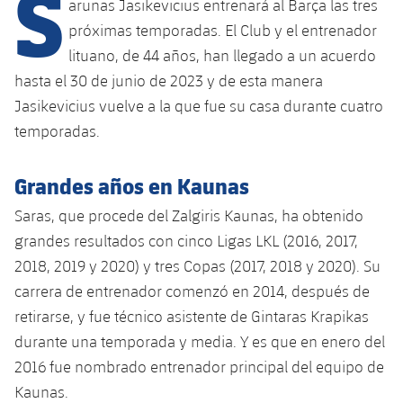
S
Calendario
arunas Jasikevicius entrenará al Barça las tres
Campus Verano
Base
próximas temporadas. El Club y el entrenador
SUB13
SUB13 B
Entradas
Barça Atlètic
lituano, de 44 años, han llegado a un acuerdo
plusicon
más
PLUSICON
MÁS
SUB12
hasta el 30 de junio de 2023 y de esta manera
SUB12 C
Gameday Shows
Junior
Primer Equipo
Instalaciones
Jasikevicius vuelve a la que fue su casa durante cuatro
plusicon
más
SUB11 A
SUB11 C
temporadas.
Resultados
Cadete A
Actualidad
Barça Atlètic
Spotify Camp Nou
plusicon
más
SUB11 B
Grandes años en Kaunas
Clasificación
Cadete B
Calendario
Actualidad
Palau Blaugrana
Base
plusicon
más
SUB10 A
Saras, que procede del Zalgiris Kaunas, ha obtenido
Jugadores
Infantil A
Entradas
grandes resultados con cinco Ligas LKL (2016, 2017,
Calendario
Estadi Johan Cruyff
Actualidad
SUB10 B
2018, 2019 y 2020) y tres Copas (2017, 2018 y 2020). Su
PLUSICON
MÁS
Fotos
Infantil B
Resultados
Resultados
carrera de entrenador comenzó en 2014, después de
Juvenil
Barça Cafe
Primer equipo
SUB9 A
plusicon
más
retirarse, y fue técnico asistente de Gintaras Krapikas
plusicon
más
Historia
Mini
Clasificaciones
Clasificaciones
Cadete A
durante una temporada y media. Y es que en enero del
Ciutat Esportiva
Actualidad
SUB9 B
Barça Atlètic
plusicon
más
Servicios
Palmarés
2016 fue nombrado entrenador principal del equipo de
plusicon
más
Jugadores
Jugadores
Cadete B
Kaunas.
Calendario
SUB8 A
La Masia
Actualidad
Base