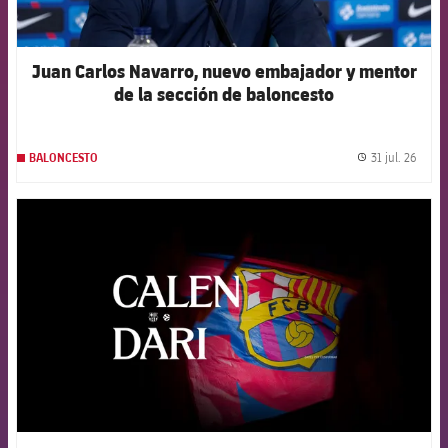
Juan Carlos Navarro, nuevo embajador y mentor
de la sección de baloncesto
31 jul. 26
BALONCESTO
label.
FCB Barcelona badge