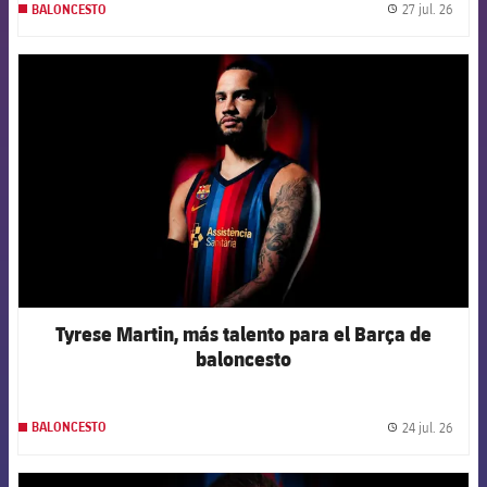
27 jul. 26
BALONCESTO
label.
FCB Barcelona badge
Tyrese Martin, más talento para el Barça de
baloncesto
24 jul. 26
BALONCESTO
label.
FCB Barcelona badge