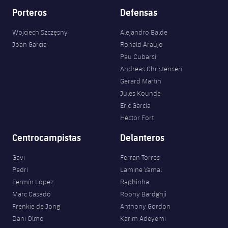
Porteros
Defensas
Wojciech Szczęsny
Alejandro Balde
Joan Garcia
Ronald Araujo
Pau Cubarsí
Andreas Christensen
Gerard Martín
Jules Kounde
Eric García
Héctor Fort
Centrocampistas
Delanteros
Gavi
Ferran Torres
Pedri
Lamine Yamal
Fermín López
Raphinha
Marc Casadó
Roony Bardghji
Frenkie de Jong
Anthony Gordon
Dani Olmo
Karim Adeyemi