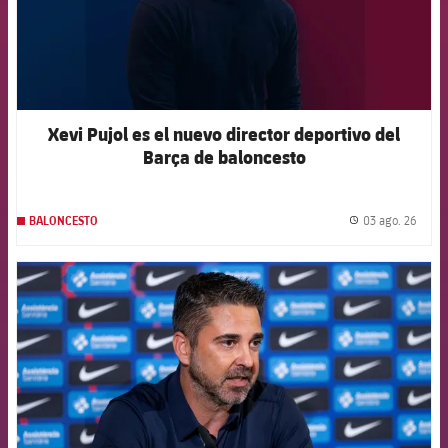
Xevi Pujol es el nuevo director deportivo del
Barça de baloncesto
03 ago. 26
BALONCESTO
label.
FCB Barcelona badge