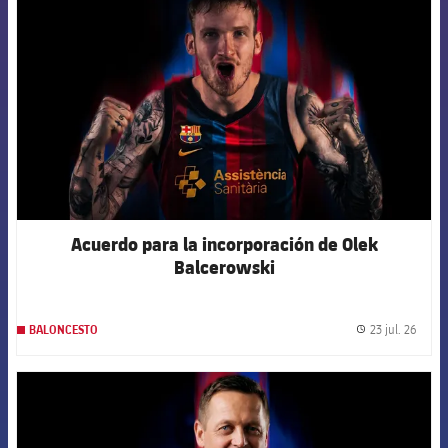
Acuerdo para la incorporación de Olek
Balcerowski
23 jul. 26
BALONCESTO
label.
FCB Barcelona badge