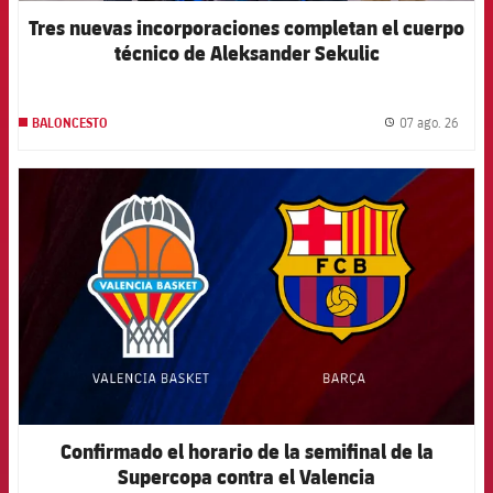
Jugadores
Tres nuevas incorporaciones completan el cuerpo
Noticias
Apúntate a las amateurs
plusicon
más
técnico de Aleksander Sekulic
Calendario
Voleibol masculino
Apúntate a las amateurs
PLUSICON
MÁS
07 ago. 26
BALONCESTO
Resultados
label.
Voleibol femenino
Carnet de las Secciones Amateurs
League of Legends
FCB Barcelona badge
Clasificaciones
VALORANT Rising
Fotos
VALORANT Game Changers
eFootball
Confirmado el horario de la semifinal de la
Supercopa contra el Valencia