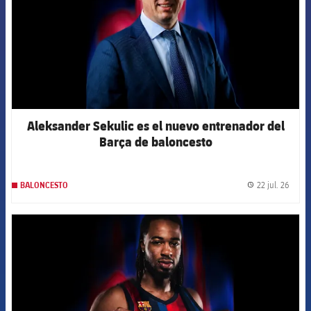
Aleksander Sekulic es el nuevo entrenador del
Barça de baloncesto
22 jul. 26
BALONCESTO
label.
FCB Barcelona badge