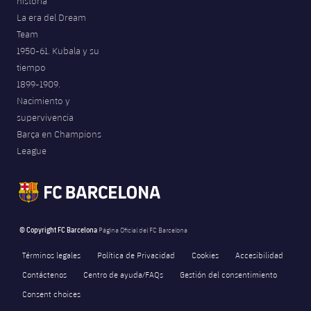
historia
La era del Dream
Team
1950-61. Kubala y su
tiempo
1899-1909.
Nacimiento y
supervivencia
Barça en Champions
League
© Copyright FC Barcelona
Página Oficial del FC Barcelona
Términos legales
Política de Privacidad
Cookies
Accesibilidad
Contáctenos
Centro de ayuda/FAQs
Gestión del consentimiento
Consent choices