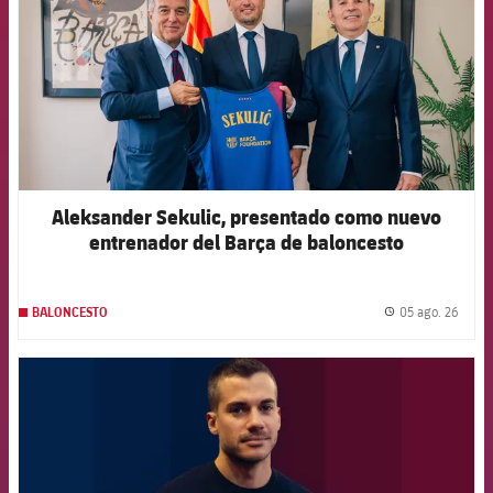
Aleksander Sekulic, presentado como nuevo
entrenador del Barça de baloncesto
05 ago. 26
BALONCESTO
label.
FCB Barcelona badge