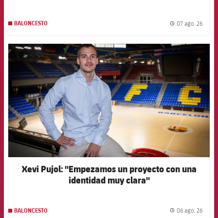
07 ago. 26
BALONCESTO
label.
FCB Barcelona badge
Xevi Pujol: "Empezamos un proyecto con una
identidad muy clara"
06 ago. 26
BALONCESTO
label.