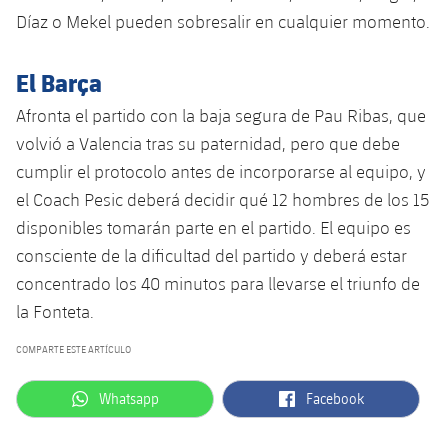
plusicon
más
Servicios Médicos
Acreditaciones
Fotos
Díaz o Mekel pueden sobresalir en cualquier momento.
Fotos
Infantil A
Entradas
SUB8 B
Calendario
Campus Verano
Actualidad
Accesibilidad
Historia
Instalaciones
El Barça
Infantil B
Resultados
Resultados
Juvenil
Afronta el partido con la baja segura de Pau Ribas, que
PLUSICON
MÁS
Palmarés
Clasificaciones
volvió a Valencia tras su paternidad, pero que debe
Jugadores
Cadete
Primer equipo
plusicon
más
cumplir el protocolo antes de incorporarse al equipo, y
Jugadors
Clasificaciones
el Coach Pesic deberá decidir qué 12 hombres de los 15
Infantil
Actualidad
Barça Atlètic
plusicon
más
disponibles tomarán parte en el partido. El equipo es
Fotos
Alevín
consciente de la dificultad del partido y deberá estar
Calendario
Actualidad
Base
plusicon
más
concentrado los 40 minutos para llevarse el triunfo de
Palmarés
Entradas
la Fonteta.
Calendario
Campus Verano
Actualidad
Historia
COMPARTE ESTE ARTÍCULO
Resultados
Resultados
Barça C
PLUSICON
MÁS
label.aria.whatsapp
label.aria.facebook
Whatsapp
Facebook
Clasificaciones
Jugadores
Junior
Información general
plusicon
más