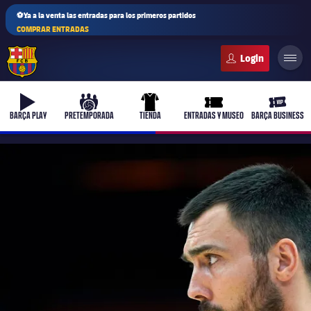
⚽Ya a la venta las entradas para los primeros partidos
COMPRAR ENTRADAS
FC Barcelona club badge
b-play
culers-ball
uniform
ticket-full
ticket-v
BARÇA PLAY
PRETEMPORADA
TIENDA
ENTRADAS Y MUSEO
BARÇA BUSINESS
PLUSICON
MÁS
Primer equipo
Femenino
plusicon
más
Actualidad
Barça Atlètic
plusicon
más