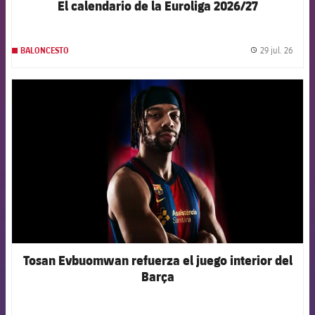
El calendario de la Euroliga 2026/27
29 jul. 26
BALONCESTO
label.
FCB Barcelona badge
Tosan Evbuomwan refuerza el juego interior del
Barça