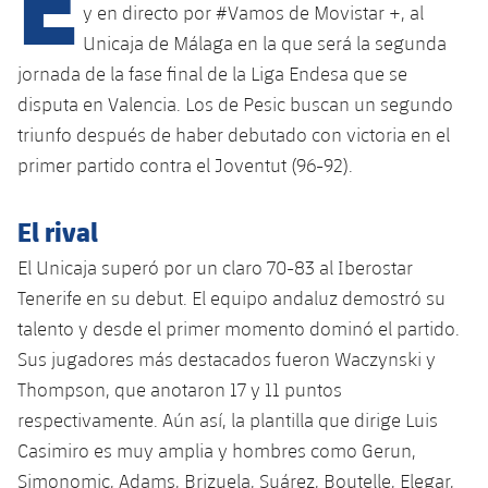
Calendario
Campus Verano
Base
y en directo por #Vamos de Movistar +, al
Unicaja de Málaga en la que será la segunda
SUB13
SUB13 B
Entradas
Barça Atlètic
plusicon
más
jornada de la fase final de la Liga Endesa que se
PLUSICON
MÁS
SUB12
disputa en Valencia. Los de Pesic buscan un segundo
SUB12 C
Gameday Shows
Junior
Primer Equipo
Instalaciones
plusicon
más
triunfo después de haber debutado con victoria en el
SUB11 A
SUB11 C
primer partido contra el Joventut (96-92).
Resultados
Cadete A
Actualidad
Barça Atlètic
Spotify Camp Nou
plusicon
más
SUB11 B
Clasificación
El rival
Cadete B
Calendario
Actualidad
Palau Blaugrana
Base
plusicon
más
SUB10 A
El Unicaja superó por un claro 70-83 al Iberostar
Jugadores
Infantil A
Entradas
Tenerife en su debut. El equipo andaluz demostró su
Calendario
Estadi Johan Cruyff
Actualidad
SUB10 B
PLUSICON
MÁS
talento y desde el primer momento dominó el partido.
Fotos
Infantil B
Resultados
Resultados
Sus jugadores más destacados fueron Waczynski y
Juvenil
Barça Cafe
Primer equipo
SUB9 A
plusicon
más
plusicon
más
Historia
Thompson, que anotaron 17 y 11 puntos
Mini
Clasificaciones
Clasificaciones
Cadete A
respectivamente. Aún así, la plantilla que dirige Luis
Ciutat Esportiva
Actualidad
SUB9 B
Barça Atlètic
plusicon
más
Servicios
Palmarés
Casimiro es muy amplia y hombres como Gerun,
plusicon
más
Jugadores
Jugadores
Cadete B
Calendario
SUB8 A
Simonomic, Adams, Brizuela, Suárez, Boutelle, Elegar,
La Masia
Actualidad
Base