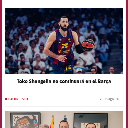
FCB Barcelona badge
Toko Shengelia no continuará en el Barça
06 ago. 26
BALONCESTO
label.
FCB Barcelona badge