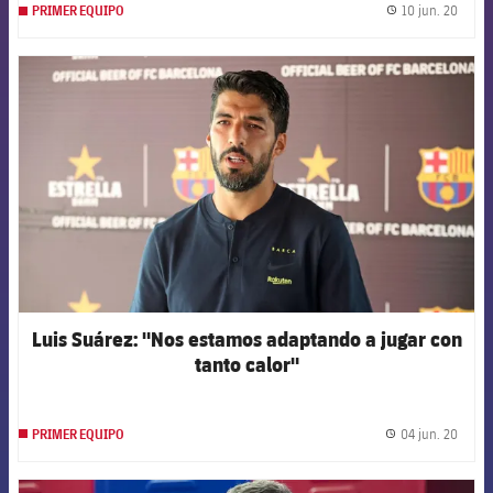
10 jun. 20
PRIMER EQUIPO
label.
FCB Barcelona badge
Luis Suárez: "Nos estamos adaptando a jugar con
tanto calor"
04 jun. 20
PRIMER EQUIPO
label.
FCB Barcelona badge