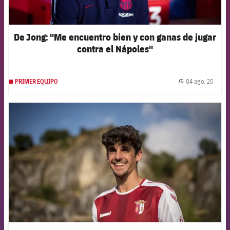
De Jong: "Me encuentro bien y con ganas de jugar
contra el Nápoles"
04 ago. 20
PRIMER EQUIPO
label.
FCB Barcelona badge