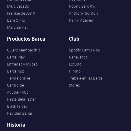
Marc Casadó
Roony Bardghji
Frenkie de Jong
Anthony Gordon
Dani Olmo
Karim Adeyemi
Marc Bernal
Productos Barça
Club
Culers Membership
Spotify Camp Nou
Barça Play
Canal ético
Entradas y Museo
Escudo
Barça App
Himno
Tienda online
Trabaja en las Barça
Centro de
Stores
Ayuda/FAQs
Hazte Beta Tester
Black Friday
Navidad Barça
Historia