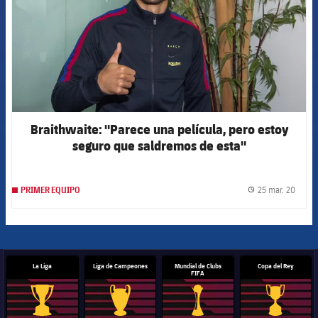
Braithwaite: "Parece una película, pero estoy
seguro que saldremos de esta"
25 mar. 20
PRIMER EQUIPO
label.
La Liga
Liga de Campeones
Mundial de Clubs
Copa del Rey
FIFA