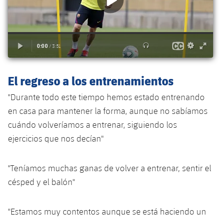
plusicon
más
Servicios Médicos
Acreditaciones
Fotos
Fotos
Infantil A
Entradas
SUB8 B
Calendario
Campus Verano
Actualidad
Accesibilidad
Historia
Instalaciones
Infantil B
Resultados
Resultados
Juvenil
PLUSICON
MÁS
Palmarés
Clasificaciones
Jugadores
Cadete
Primer equipo
El regreso a los entrenamientos
plusicon
más
Jugadors
Clasificaciones
"Durante todo este tiempo hemos estado entrenando
Infantil
Actualidad
Barça Atlètic
plusicon
más
en casa para mantener la forma, aunque no sabíamos
Fotos
Alevín
cuándo volveríamos a entrenar, siguiendo los
Calendario
Actualidad
Base
plusicon
más
ejercicios que nos decían"
Palmarés
Entradas
Calendario
Campus Verano
Actualidad
Historia
"Teníamos muchas ganas de volver a entrenar, sentir el
Resultados
Resultados
césped y el balón"
Barça C
PLUSICON
MÁS
Clasificaciones
Jugadores
Junior
Información general
"Estamos muy contentos aunque se está haciendo un
plusicon
más