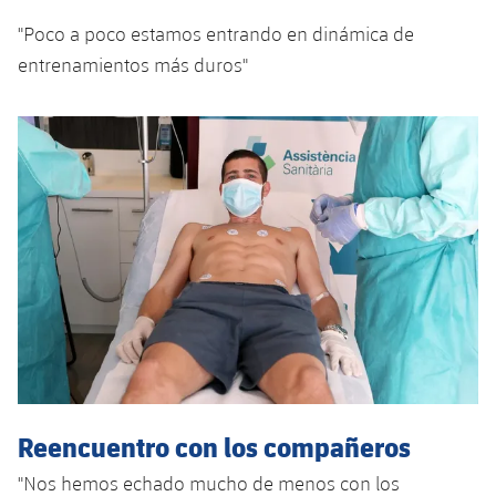
Jugadores
Noticias
Apúntate a las amateurs
"Poco a poco estamos entrando en dinámica de
plusicon
más
entrenamientos más duros"
Calendario
Voleibol masculino
Apúntate a las amateurs
PLUSICON
MÁS
Resultados
Voleibol femenino
Carnet de las Secciones Amateurs
League of Legends
Clasificaciones
VALORANT Rising
Fotos
VALORANT Game Changers
eFootball
Reencuentro con los compañeros
"Nos hemos echado mucho de menos con los