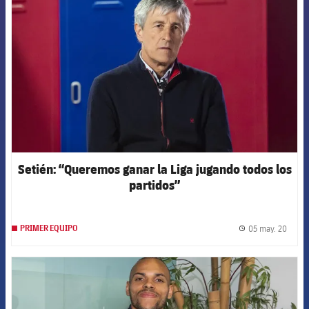
Setién: “Queremos ganar la Liga jugando todos los
partidos”
05 may. 20
PRIMER EQUIPO
label.
FCB Barcelona badge