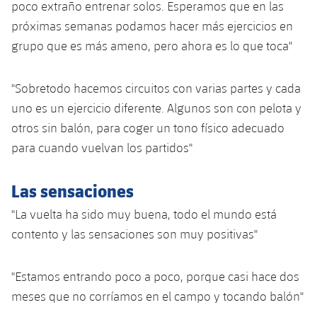
poco extraño entrenar solos. Esperamos que en las
Jugadores
Clasificaciones
Juvenil
Noticias
Atletismo
próximas semanas podamos hacer más ejercicios en
plusicon
más
Fotos
grupo que es más ameno, pero ahora es lo que toca"
Infantil
Actualidad
Baloncesto en silla de ruedas
plusicon
más
Historia
Alevín
"Sobretodo hacemos circuitos con varias partes y cada
Masculino
Actualidad
Hockey sobre hielo
uno es un ejercicio diferente. Algunos son con pelota y
plusicon
más
Palmarés
otros sin balón, para coger un tono físico adecuado
Femenino
Jugadores
Actualidad
Hockey hierba
para cuando vuelvan los partidos"
plusicon
más
Agenda
Calendario
Jugadores
Noticias
Patinaje artístico
Las sensaciones
plusicon
más
Resultados
Calendario
"La vuelta ha sido muy buena, todo el mundo está
Hockey Hierba Masculino
Escuela de Patinaje
Actualidad
contento y las sensaciones son muy positivas"
Clasificaciones
Resultados
Hockey Hierba Femenino
Plantilla
Rugby
plusicon
más
"Estamos entrando poco a poco, porque casi hace dos
Clasificaciones
Agenda
Actualidad
meses que no corríamos en el campo y tocando balón"
Voleibol
plusicon
más