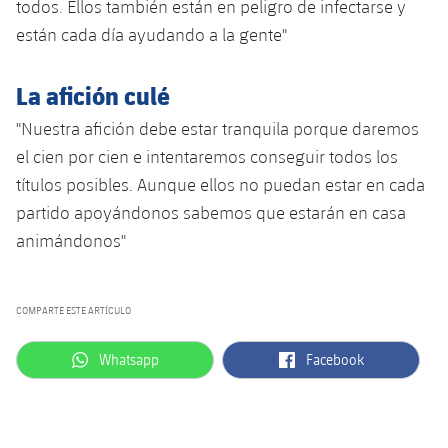
todos. Ellos también están en peligro de infectarse y
están cada día ayudando a la gente"
La afición culé
"Nuestra afición debe estar tranquila porque daremos
el cien por cien e intentaremos conseguir todos los
títulos posibles. Aunque ellos no puedan estar en cada
partido apoyándonos sabemos que estarán en casa
animándonos"
COMPARTE ESTE ARTÍCULO
label.aria.whatsapp
label.aria.facebook
Whatsapp
Facebook