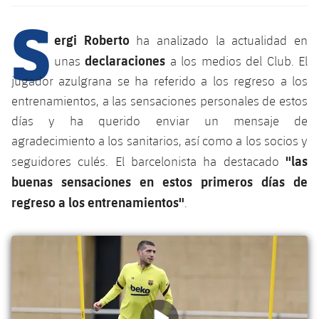
Calendario
Campus Verano
Base
S
SUB13
SUB13 B
Entradas
ergi Roberto
ha analizado la actualidad en
Barça Atlètic
plusicon
más
PLUSICON
MÁS
declaraciones
unas
a los medios del Club. El
SUB12
SUB12 C
Gameday Shows
Junior
jugador azulgrana se ha referido a los regreso a los
Primer Equipo
Instalaciones
plusicon
más
SUB11 A
entrenamientos, a las sensaciones personales de estos
SUB11 C
Resultados
Cadete A
Actualidad
días y ha querido enviar un mensaje de
Barça Atlètic
Spotify Camp Nou
plusicon
más
SUB11 B
agradecimiento a los sanitarios, así como a los socios y
Clasificación
Cadete B
Calendario
Actualidad
"las
Palau Blaugrana
seguidores culés. El barcelonista ha destacado
Base
plusicon
más
SUB10 A
buenas sensaciones en estos primeros días de
Jugadores
Infantil A
Entradas
Calendario
Estadi Johan Cruyff
Actualidad
regreso a los entrenamientos"
.
SUB10 B
PLUSICON
MÁS
Fotos
Infantil B
Resultados
Resultados
Juvenil
Barça Cafe
Primer equipo
SUB9 A
plusicon
más
plusicon
más
Historia
Mini
Clasificaciones
Clasificaciones
Cadete A
Ciutat Esportiva
Actualidad
SUB9 B
Barça Atlètic
plusicon
más
Servicios
Palmarés
plusicon
más
Jugadores
Jugadores
Cadete B
Calendario
SUB8 A
La Masia
Actualidad
Base