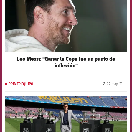
Leo Messi: "Ganar la Copa fue un punto de
inflexión"
22 may. 21
PRIMER EQUIPO
label.
FCB Barcelona badge