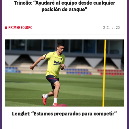
Trincão: “Ayudaré al equipo desde cualquier
posición de ataque”
31 jul. 20
PRIMER EQUIPO
label.
FCB Barcelona badge
Lenglet: “Estamos preparados para competir”