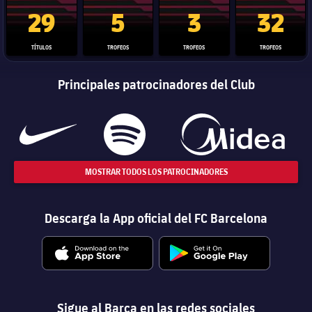
Trofeo de La Liga
Trofeo de la Liga de Campeones
Trofeo del Mundial de Clube
Copa del 
29
5
3
32
TÍTULOS
TROFEOS
TROFEOS
TROFEOS
Principales patrocinadores del Club
MOSTRAR TODOS LOS PATROCINADORES
Descarga la App oficial del FC Barcelona
Sigue al Barça en las redes sociales