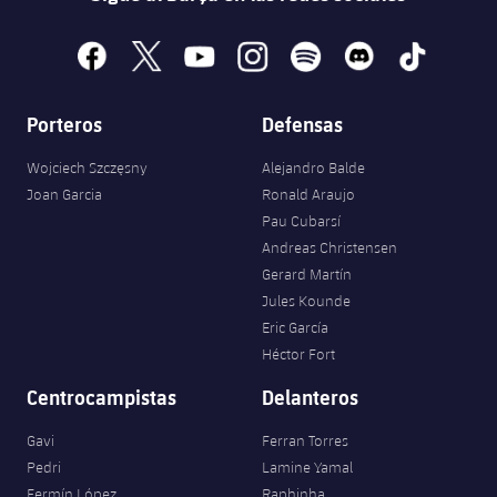
facebook
x
youtube
instagram
spotify
discord
tiktok
Porteros
Defensas
Wojciech Szczęsny
Alejandro Balde
Joan Garcia
Ronald Araujo
Pau Cubarsí
Andreas Christensen
Gerard Martín
Jules Kounde
Eric García
Héctor Fort
Centrocampistas
Delanteros
Gavi
Ferran Torres
Pedri
Lamine Yamal
Fermín López
Raphinha