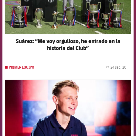
Suárez: “Me voy orgulloso, he entrado en la
historia del Club”
24 sep. 20
PRIMER EQUIPO
label.
FCB Barcelona badge