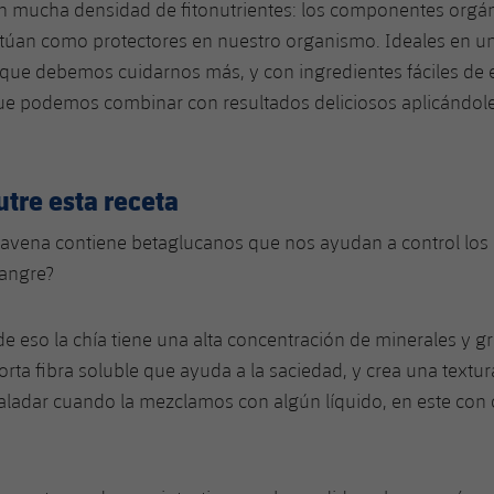
n mucha densidad de fitonutrientes: los componentes orgán
ctúan como protectores en nuestro organismo. Ideales en
que debemos cuidarnos más, y con ingredientes fáciles de 
ue podemos combinar con resultados deliciosos aplicándol
tre esta receta
 avena contiene betaglucanos que nos ayudan a control los 
sangre?
 eso la chía tiene una alta concentración de minerales y g
orta fibra soluble que ayuda a la saciedad, y crea una textu
aladar cuando la mezclamos con algún líquido, en este con 