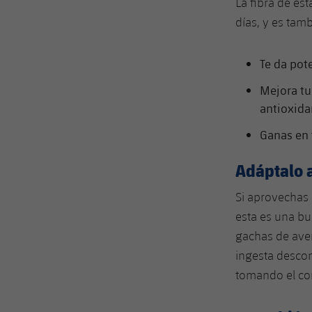
La fibra de es
días, y es tam
Te da pot
Mejora tu
antioxida
Ganas en 
Adáptalo a
Si aprovechas 
esta es una bu
gachas de aven
ingesta descon
tomando el con