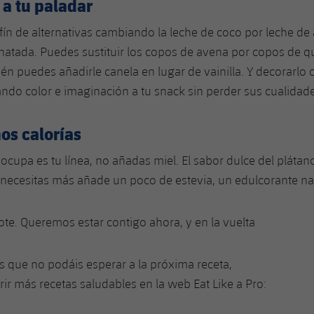
a tu paladar
fín de alternativas cambiando la leche de coco por leche de
atada. Puedes sustituir los copos de avena por copos de q
én puedes añadirle canela en lugar de vainilla. Y decorarlo 
tando color e imaginación a tu snack sin perder sus cualidad
os calorías
reocupa es tu línea, no añadas miel. El sabor dulce del pláta
si necesitas más añade un poco de estevia, un edulcorante nat
te. Queremos estar contigo ahora, y en la vuelta
os que no podáis esperar a la próxima receta,
ir más recetas saludables en la web Eat Like a Pro: