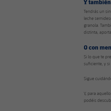
Y también 
Tendrás un sin
leche semidesn
granola. Tambi
distinta, apor
O con men
Si lo que te p
suficiente, y 
Sigue cuidándo
Y, para aquell
podéis descubr