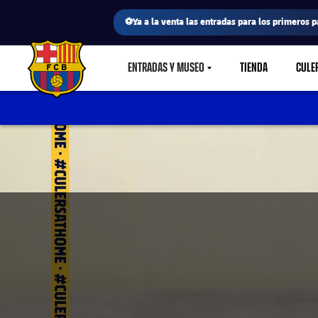
⚽Ya a la venta las entradas para los primeros p
ENTRADAS Y MUSEO
TIENDA
CULE
LABEL.SHARE.CARETDOWN
FC Barcelona club badge