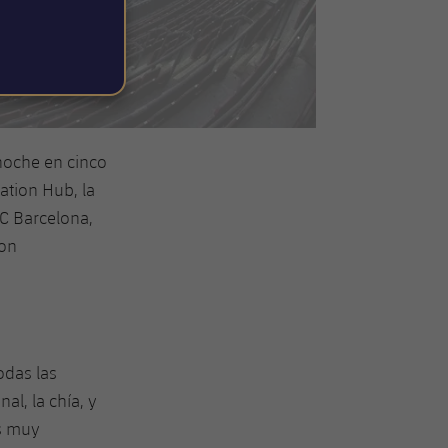
noche en cinco
ation Hub, la
FC Barcelona,
con
odas las
al, la chía, y
os muy