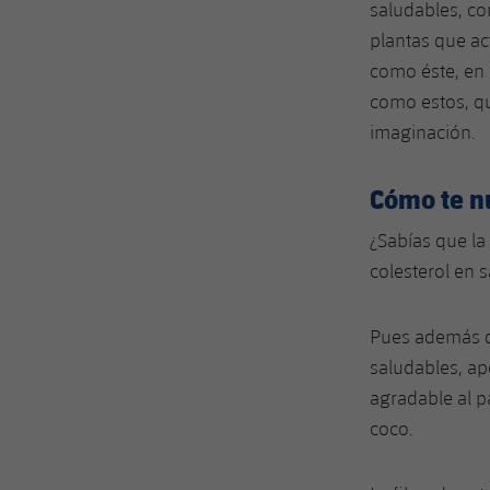
saludables, co
plantas que a
como éste, en 
como estos, q
imaginación.
Cómo te nu
¿Sabías que la
colesterol en 
Pues además de
saludables, ap
agradable al p
coco.