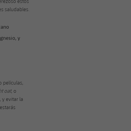
erezoso estos
es saludables.
tano
gnesio, y
 películas,
t oat
, o
y evitar la
estarás