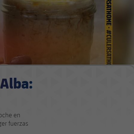
 Alba:
noche en
ger fuerzas