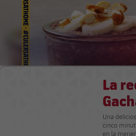
La re
Gach
Una delicio
cinco minut
en la merie