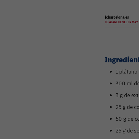
fcbarcelona.es
08:41AM JUEVES 07 MAY.
Ingredien
1 plátano
300 ml de
3 g de ext
25 g de c
50 g de c
25 g de s