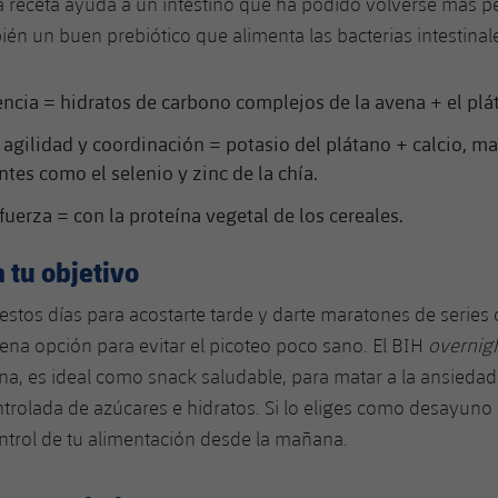
ta receta ayuda a un intestino que ha podido volverse más p
bién un buen prebiótico que alimenta las bacterias intestinal
encia = hidratos de carbono complejos de la avena + el plá
 agilidad y coordinación = potasio del plátano + calcio, ma
ntes como el selenio y zinc de la chía.
fuerza = con la proteína vegetal de los cereales.
 tu objetivo
estos días para acostarte tarde y darte maratones de series o
ena opción para evitar el picoteo poco sano. El BIH
overnigh
a, es ideal como snack saludable, para matar a la ansiedad, 
trolada de azúcares e hidratos. Si lo eliges como desayuno 
trol de tu alimentación desde la mañana.