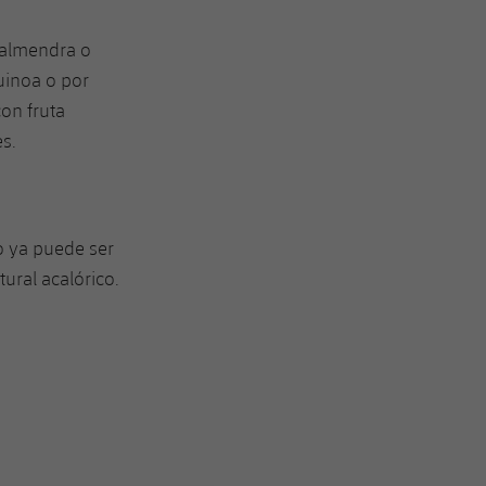
 almendra o
uinoa o por
con fruta
es.
no ya puede ser
ural acalórico.