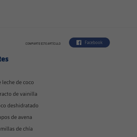
label.aria.facebook
Facebook
COMPARTE ESTE ARTÍCULO
tes
 leche de coco
racto de vainilla
oco deshidratado
opos de avena
emillas de chía