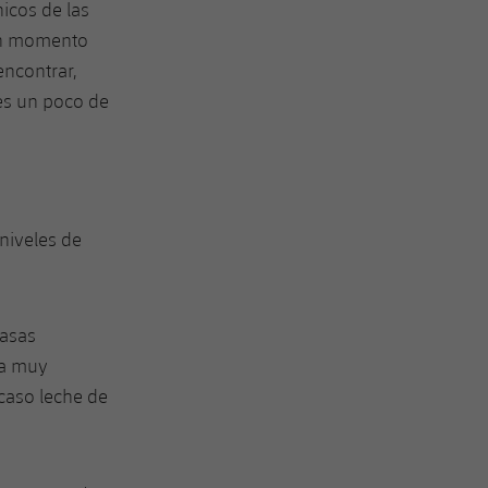
icos de las
 un momento
encontrar,
es un poco de
niveles de
rasas
ra muy
caso leche de