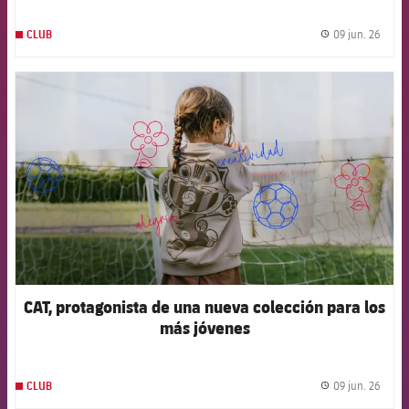
09 jun. 26
CLUB
label.
FCB Barcelona badge
CAT, protagonista de una nueva colección para los
más jóvenes
09 jun. 26
CLUB
label.