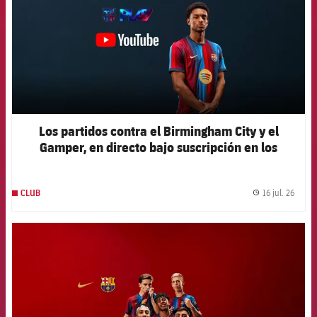
Los partidos contra el Birmingham City y el
Gamper, en directo bajo suscripción en los
canales oficiales del Club
16 jul. 26
CLUB
label.
FCB Barcelona badge