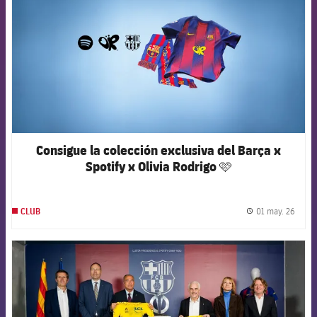
Consigue la colección exclusiva del Barça x
Spotify x Olivia Rodrigo 🩷
01 may. 26
CLUB
label.
FCB Barcelona badge