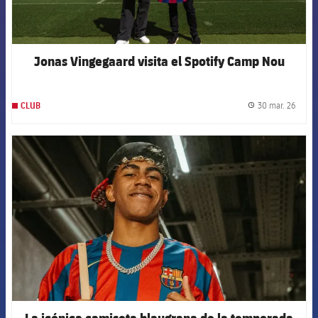
Jonas Vingegaard visita el Spotify Camp Nou
30 mar. 26
CLUB
label.
FCB Barcelona badge
La icónica camiseta blaugrana de la temporada