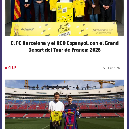
El FC Barcelona y el RCD Espanyol, con el Grand
Départ del Tour de Francia 2026
11 abr. 26
CLUB
label.
FCB Barcelona badge