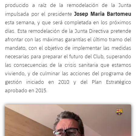
plusicon
más
Servicios Médicos
producido a raíz de la remodelación de la Junta
Acreditaciones
Fotos
Fotos
Infantil A
Entradas
SUB8 B
Josep Maria Bartomeu
impulsada por el presidente
Calendario
Campus Verano
Actualidad
Accesibilidad
Historia
Instalaciones
esta semana, y que será completada en los próximos
Infantil B
Resultados
Resultados
días. Esta remodelación de la Junta Directiva pretende
Juvenil
PLUSICON
MÁS
Palmarés
afrontar con las máximas garantías el último tramo del
Clasificaciones
Jugadores
Cadete
Primer equipo
mandato, con el objetivo de implementar las medidas
plusicon
más
necesarias para preparar el futuro del Club, superando
Jugadors
Clasificaciones
Infantil
Actualidad
Barça Atlètic
las consecuencias de la crisis sanitaria que estamos
plusicon
más
Fotos
viviendo, y de culminar las acciones del programa de
Alevín
Calendario
Actualidad
Base
gestión iniciado en 2010 y del Plan Estratégico
plusicon
más
Palmarés
aprobado en 2015.
Entradas
Calendario
Campus Verano
Actualidad
Historia
Resultados
Resultados
Barça C
PLUSICON
MÁS
Clasificaciones
Jugadores
Junior
Información general
plusicon
más