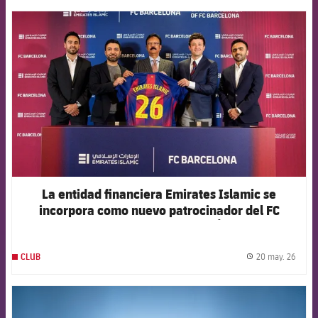
FCB Barcelona badge
La entidad financiera Emirates Islamic se
incorpora como nuevo patrocinador del FC
Barcelona en los Emiratos Árabes
20 may. 26
CLUB
label.
FCB Barcelona badge