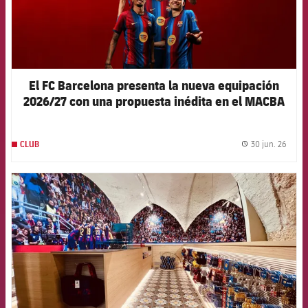
El FC Barcelona presenta la nueva equipación
2026/27 con una propuesta inédita en el MACBA
30 jun. 26
CLUB
label.
FCB Barcelona badge