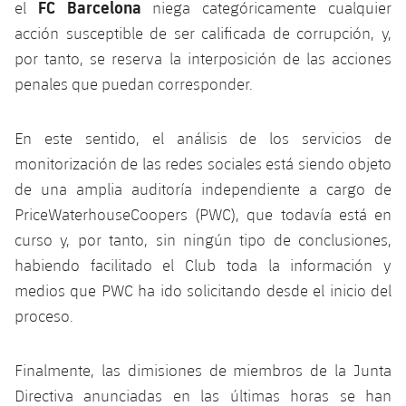
Calendario
FC Barcelona
el
niega categóricamente cualquier
Campus Verano
Base
acción susceptible de ser calificada de corrupción, y,
SUB13
SUB13 B
Entradas
Barça Atlètic
por tanto, se reserva la interposición de las acciones
plusicon
más
PLUSICON
MÁS
SUB12
penales que puedan corresponder.
SUB12 C
Gameday Shows
Junior
Primer Equipo
Instalaciones
plusicon
más
SUB11 A
SUB11 C
En este sentido, el análisis de los servicios de
Resultados
Cadete A
Actualidad
Barça Atlètic
Spotify Camp Nou
plusicon
más
monitorización de las redes sociales está siendo objeto
SUB11 B
Clasificación
de una amplia auditoría independiente a cargo de
Cadete B
Calendario
Actualidad
Palau Blaugrana
Base
plusicon
más
PriceWaterhouseCoopers (PWC), que todavía está en
SUB10 A
Jugadores
Infantil A
curso y, por tanto, sin ningún tipo de conclusiones,
Entradas
Calendario
Estadi Johan Cruyff
Actualidad
SUB10 B
habiendo facilitado el Club toda la información y
PLUSICON
MÁS
Fotos
Infantil B
Resultados
medios que PWC ha ido solicitando desde el inicio del
Resultados
Juvenil
Barça Cafe
Primer equipo
SUB9 A
plusicon
más
proceso.
plusicon
más
Historia
Mini
Clasificaciones
Clasificaciones
Cadete A
Ciutat Esportiva
Actualidad
SUB9 B
Barça Atlètic
plusicon
más
Servicios
Palmarés
Finalmente, las dimisiones de miembros de la Junta
plusicon
más
Jugadores
Jugadores
Cadete B
Directiva anunciadas en las últimas horas se han
Calendario
SUB8 A
La Masia
Actualidad
Base