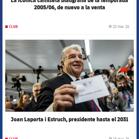
2005/06, de nuevo a la venta
22 mar. 26
CLUB
label.
FCB Barcelona badge
Joan Laporta i Estruch, presidente hasta el 2031
15 mar. 26
CLUB