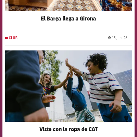
El Barça llega a Girona
13 jun. 26
CLUB
label.
FCB Barcelona badge
Viste con la ropa de CAT