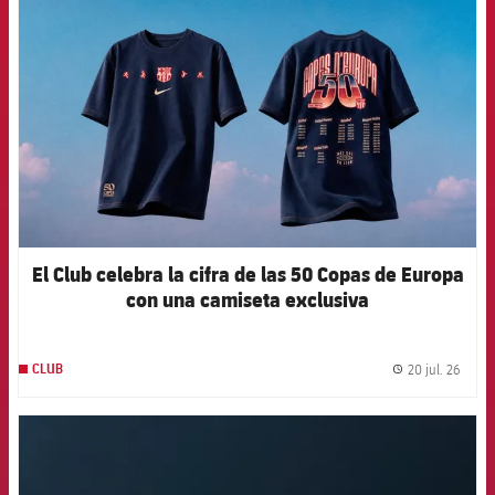
FCB Barcelona badge
El Club celebra la cifra de las 50 Copas de Europa
con una camiseta exclusiva
20 jul. 26
CLUB
label.
FCB Barcelona badge