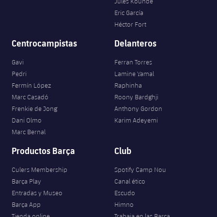
Jules Kounde
Eric García
Héctor Fort
Centrocampistas
Delanteros
Gavi
Ferran Torres
Pedri
Lamine Yamal
Fermín López
Raphinha
Marc Casadó
Roony Bardghji
Frenkie de Jong
Anthony Gordon
Dani Olmo
Karim Adeyemi
Marc Bernal
Productos Barça
Club
Culers Membership
Spotify Camp Nou
Barça Play
Canal ético
Entradas y Museo
Escudo
Barça App
Himno
Tienda online
Trabaja en las Barça