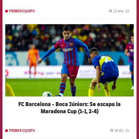
12 ene. 22
PRIMER EQUIPO
label.
FCB Barcelona badge
FC Barcelona - Boca Júniors: Se escapa la
Maradona Cup (1-1, 2-4)
14 dic. 21
PRIMER EQUIPO
label.