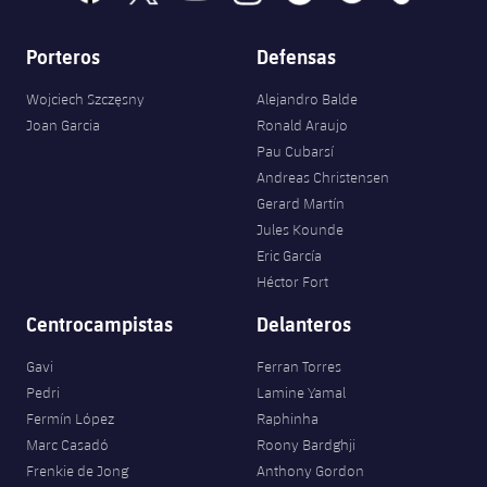
Porteros
Defensas
Wojciech Szczęsny
Alejandro Balde
Joan Garcia
Ronald Araujo
Pau Cubarsí
Andreas Christensen
Gerard Martín
Jules Kounde
Eric García
Héctor Fort
Centrocampistas
Delanteros
Gavi
Ferran Torres
Pedri
Lamine Yamal
Fermín López
Raphinha
Marc Casadó
Roony Bardghji
Frenkie de Jong
Anthony Gordon