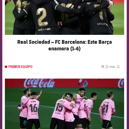
Real Sociedad – FC Barcelona: Este Barça
enamora (1-6)
21 mar. 21
PRIMER EQUIPO
label.
FCB Barcelona badge