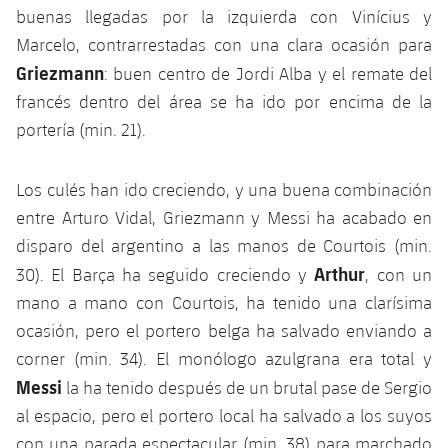
plusicon
más
Servicios Médicos
buenas llegadas por la izquierda con Vinícius y
Acreditaciones
Fotos
Fotos
Infantil A
Entradas
SUB8 B
Marcelo, contrarrestadas con una clara ocasión para
Calendario
Campus Verano
Actualidad
Accesibilidad
Historia
Griezmann
Instalaciones
: buen centro de Jordi Alba y el remate del
Infantil B
Resultados
Resultados
francés dentro del área se ha ido por encima de la
Juvenil
PLUSICON
MÁS
Palmarés
portería (min. 21).
Clasificaciones
Jugadores
Cadete
Primer equipo
plusicon
más
Los culés han ido creciendo, y una buena combinación
Jugadors
Clasificaciones
Infantil
Actualidad
Barça Atlètic
entre Arturo Vidal, Griezmann y Messi ha acabado en
plusicon
más
Fotos
disparo del argentino a las manos de Courtois (min.
Alevín
Calendario
Actualidad
Base
Arthur
30). El Barça ha seguido creciendo y
, con un
plusicon
más
Palmarés
mano a mano con Courtois, ha tenido una clarísima
Entradas
Calendario
Campus Verano
Actualidad
ocasión, pero el portero belga ha salvado enviando a
Historia
corner (min. 34). El monólogo azulgrana era total y
Resultados
Resultados
Barça C
Messi
la ha tenido después de un brutal pase de Sergio
PLUSICON
MÁS
Clasificaciones
al espacio, pero el portero local ha salvado a los suyos
Jugadores
Junior
Información general
plusicon
más
con una parada espectacular (min. 38) para marchado