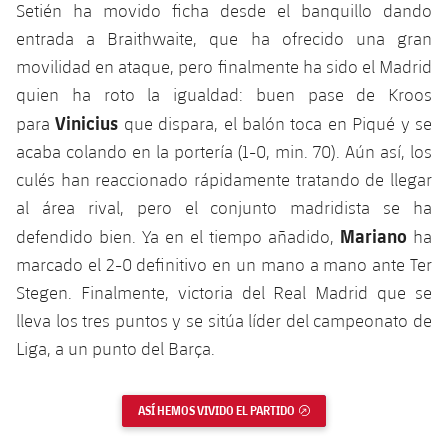
Setién ha movido ficha desde el banquillo dando
Jugadores
Noticias
Apúntate a las amateurs
plusicon
más
entrada a Braithwaite, que ha ofrecido una gran
movilidad en ataque, pero finalmente ha sido el Madrid
Calendario
Voleibol masculino
Apúntate a las amateurs
quien ha roto la igualdad: buen pase de Kroos
PLUSICON
MÁS
Resultados
Vinicius
para
que dispara, el balón toca en Piqué y se
Voleibol femenino
Carnet de las Secciones Amateurs
League of Legends
acaba colando en la portería (1-0, min. 70). Aún así, los
Clasificaciones
culés han reaccionado rápidamente tratando de llegar
VALORANT Rising
al área rival, pero el conjunto madridista se ha
Fotos
VALORANT Game Changers
Mariano
defendido bien. Ya en el tiempo añadido,
ha
marcado el 2-0 definitivo en un mano a mano ante Ter
eFootball
Stegen. Finalmente, victoria del Real Madrid que se
lleva los tres puntos y se sitúa líder del campeonato de
Liga, a un punto del Barça.
ASÍ HEMOS VIVIDO EL PARTIDO
ENLACE EXTERNO