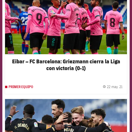
Eibar – FC Barcelona: Griezmann cierra la Liga
con victoria (0-1)
22 may. 21
PRIMER EQUIPO
label.
FCB Barcelona badge