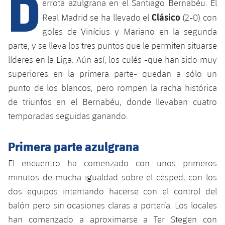
D
Calendario
errota azulgrana en el Santiago Bernabéu. El
Campus Verano
Base
Clásico
Real Madrid se ha llevado el
(2-0) con
SUB13
SUB13 B
Entradas
Barça Atlètic
goles de Vinícius y Mariano en la segunda
plusicon
más
PLUSICON
MÁS
SUB12
parte, y se lleva los tres puntos que le permiten situarse
SUB12 C
Gameday Shows
Junior
Primer Equipo
Instalaciones
líderes en la Liga. Aún así, los culés -que han sido muy
plusicon
más
SUB11 A
SUB11 C
superiores en la primera parte- quedan a sólo un
Resultados
Cadete A
Actualidad
Barça Atlètic
Spotify Camp Nou
punto de los blancos, pero rompen la racha histórica
plusicon
más
SUB11 B
de triunfos en el Bernabéu, donde llevaban cuatro
Clasificación
Cadete B
Calendario
Actualidad
Palau Blaugrana
Base
temporadas seguidas ganando.
plusicon
más
SUB10 A
Jugadores
Infantil A
Entradas
Calendario
Estadi Johan Cruyff
Actualidad
Primera parte azulgrana
SUB10 B
PLUSICON
MÁS
Fotos
Infantil B
Resultados
Resultados
El encuentro ha comenzado con unos primeros
Juvenil
Barça Cafe
Primer equipo
SUB9 A
plusicon
más
minutos de mucha igualdad sobre el césped, con los
plusicon
más
Historia
Mini
Clasificaciones
Clasificaciones
Cadete A
dos equipos intentando hacerse con el control del
Ciutat Esportiva
Actualidad
SUB9 B
Barça Atlètic
plusicon
más
Servicios
Palmarés
balón pero sin ocasiones claras a portería. Los locales
plusicon
más
Jugadores
Jugadores
Cadete B
han comenzado a aproximarse a Ter Stegen con
Calendario
SUB8 A
La Masia
Actualidad
Base