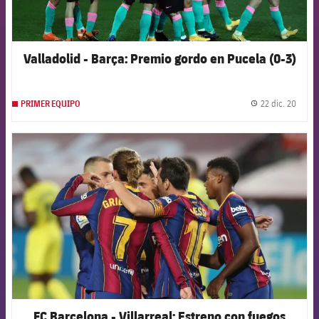
Valladolid - Barça: Premio gordo en Pucela (0-3)
22 dic. 20
PRIMER EQUIPO
label.
FCB Barcelona badge
FC Barcelona - Villarreal: Estreno con fuegos