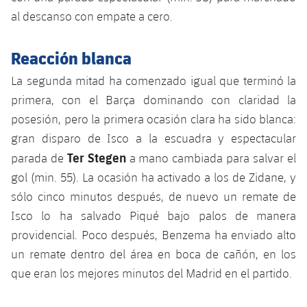
Jugadores
Clasificaciones
al descanso con empate a cero.
Juvenil
Noticias
Atletismo
plusicon
más
Fotos
Infantil
Reacción blanca
Actualidad
Baloncesto en silla de ruedas
plusicon
más
Historia
La segunda mitad ha comenzado igual que terminó la
Alevín
Masculino
Actualidad
primera, con el Barça dominando con claridad la
Hockey sobre hielo
plusicon
más
Palmarés
posesión, pero la primera ocasión clara ha sido blanca:
Femenino
Jugadores
Actualidad
gran disparo de Isco a la escuadra y espectacular
Hockey hierba
plusicon
más
Ter Stegen
parada de
a mano cambiada para salvar el
Agenda
Calendario
Jugadores
Noticias
gol (min. 55). La ocasión ha activado a los de Zidane, y
Patinaje artístico
plusicon
más
sólo cinco minutos después, de nuevo un remate de
Resultados
Calendario
Hockey Hierba Masculino
Escuela de Patinaje
Actualidad
Isco lo ha salvado Piqué bajo palos de manera
providencial. Poco después, Benzema ha enviado alto
Clasificaciones
Resultados
Hockey Hierba Femenino
Plantilla
Rugby
un remate dentro del área en boca de cañón, en los
plusicon
más
que eran los mejores minutos del Madrid en el partido.
Clasificaciones
Agenda
Actualidad
Voleibol
plusicon
más