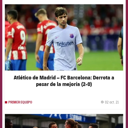
FCB Barcelona badge
Atlético de Madrid – FC Barcelona: Derrota a
pesar de la mejoría (2-0)
02 oct. 21
PRIMER EQUIPO
label.
FCB Barcelona badge