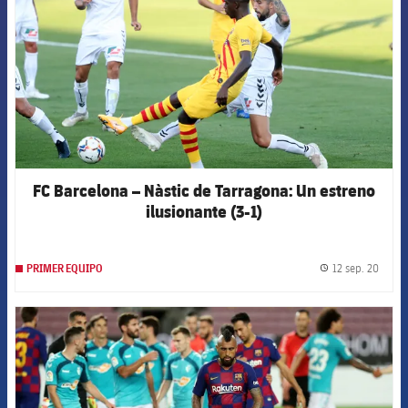
FC Barcelona – Nàstic de Tarragona: Un estreno
ilusionante (3-1)
12 sep. 20
PRIMER EQUIPO
label.
FCB Barcelona badge