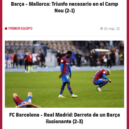
Barça - Mallorca: Triunfo necesario en el Camp
Nou (2-1)
01 may. 22
PRIMER EQUIPO
label.
FCB Barcelona badge
FC Barcelona - Real Madrid: Derrota de un Barça
ilusionante (2-3)