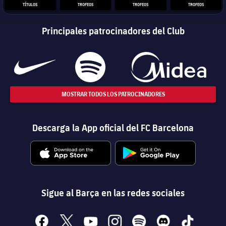
TÍTULOS
TROFEOS
TROFEOS
TROFEOS
Principales patrocinadores del Club
MOSTRAR TODOS LOS PATROCINADORES
Descarga la App oficial del FC Barcelona
Sigue al Barça en las redes sociales
facebook
x
youtube
instagram
spotify
discord
tiktok