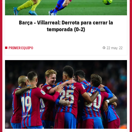
Barça - Villarreal: Derrota para cerrar la
temporada (0-2)
22 may. 22
PRIMER EQUIPO
label.
FCB Barcelona badge