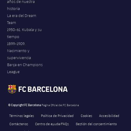
años de nuestra
historia
La era del Dream
Team
1950-61. Kubala y su
tiempo
1899-1909.
Nacimiento y
supervivencia
Barça en Champions
League
© Copyright FC Barcelona
Página Oficial del FC Barcelona
Términos legales
Política de Privacidad
Cookies
Accesibilidad
Contáctenos
Centro de ayuda/FAQs
Gestión del consentimiento