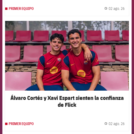
02 ago. 26
PRIMER EQUIPO
label.
FCB Barcelona badge
Álvaro Cortés y Xavi Espart sienten la confianza
de Flick
02 ago. 26
PRIMER EQUIPO
label.