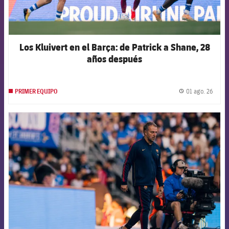
Los Kluivert en el Barça: de Patrick a Shane, 28
años después
01 ago. 26
PRIMER EQUIPO
label.
FCB Barcelona badge