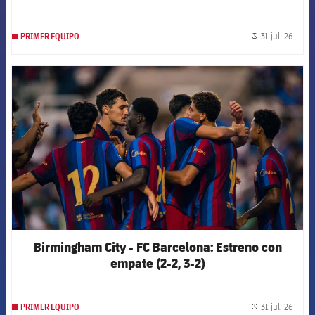
31 jul. 26
PRIMER EQUIPO
label.
FCB Barcelona badge
Birmingham City - FC Barcelona: Estreno con
empate (2-2, 3-2)
31 jul. 26
PRIMER EQUIPO
label.