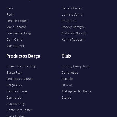
Gavi
Ferran Torres
Pedri
Lamine Yamal
Fermín López
Raphinha
Marc Casadó
Roony Bardghji
Frenkie de Jong
Anthony Gordon
Dani Olmo
Karim Adeyemi
Marc Bernal
Productos Barça
Club
Culers Membership
Spotify Camp Nou
Barça Play
Canal ético
Entradas y Museo
Escudo
Barça App
Himno
Tienda online
Trabaja en las Barça
Centro de
Stores
Ayuda/FAQs
Hazte Beta Tester
Black Friday