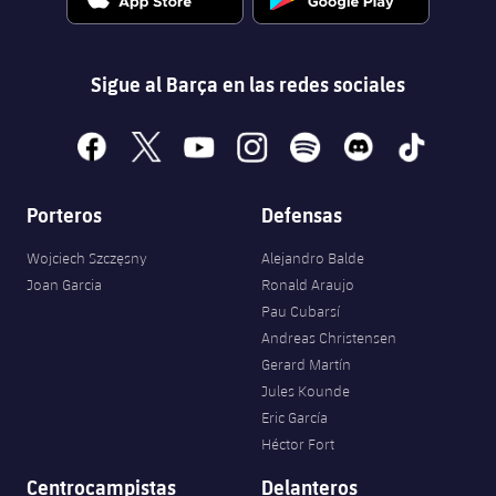
Sigue al Barça en las redes sociales
facebook
x
youtube
instagram
spotify
discord
tiktok
Porteros
Defensas
Wojciech Szczęsny
Alejandro Balde
Joan Garcia
Ronald Araujo
Pau Cubarsí
Andreas Christensen
Gerard Martín
Jules Kounde
Eric García
Héctor Fort
Centrocampistas
Delanteros