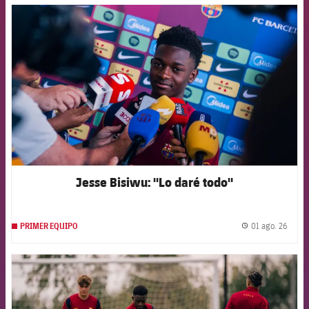
FCB Barcelona badge
Jesse Bisiwu: "Lo daré todo"
01 ago. 26
PRIMER EQUIPO
label.
FCB Barcelona badge