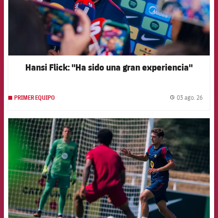
Hansi Flick: "Ha sido una gran experiencia"
03 ago. 26
PRIMER EQUIPO
label.
FCB Barcelona badge