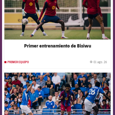
Primer entrenamiento de Bisiwu
01 ago. 26
PRIMER EQUIPO
label.
FCB Barcelona badge