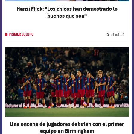
Hansi Flick: "Los chicos han demostrado lo
buenos que son"
31 jul. 26
PRIMER EQUIPO
label.
FCB Barcelona badge
Una oncena de jugadores debutan con el primer
equipo en Birmingham