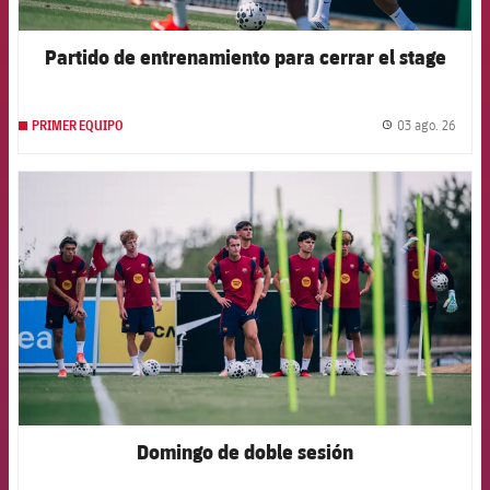
Partido de entrenamiento para cerrar el stage
03 ago. 26
PRIMER EQUIPO
label.
FCB Barcelona badge
Domingo de doble sesión