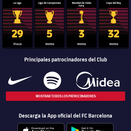
La Liga
Liga de Campeones
Mundial de Clubs
Copa del Rey
FIFA
Trofeo de La Liga
Trofeo de la Liga de Campeones
Trofeo del Mundial de Clube
Copa del 
29
5
3
32
TÍTULOS
TROFEOS
TROFEOS
TROFEOS
Principales patrocinadores del Club
MOSTRAR TODOS LOS PATROCINADORES
Descarga la App oficial del FC Barcelona