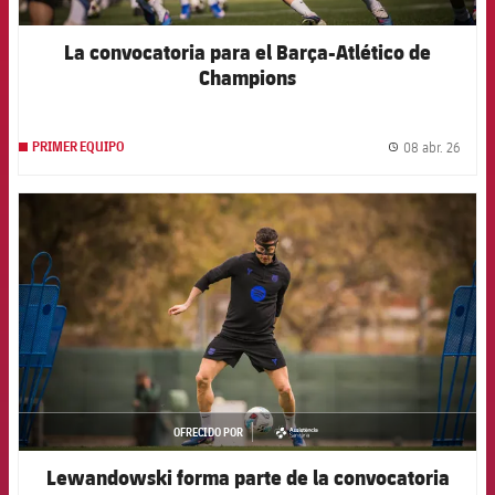
La convocatoria para el Barça-Atlético de
Champions
08 abr. 26
PRIMER EQUIPO
label.
FCB Barcelona badge
OFRECIDO POR
asistencia
Lewandowski forma parte de la convocatoria