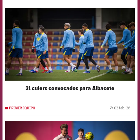
FCB Barcelona badge
21 culers convocados para Albacete
02 feb. 26
PRIMER EQUIPO
label.
FCB Barcelona badge