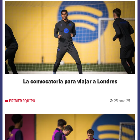
FCB Barcelona badge
La convocatoria para viajar a Londres
23 nov. 25
PRIMER EQUIPO
label.
FCB Barcelona badge