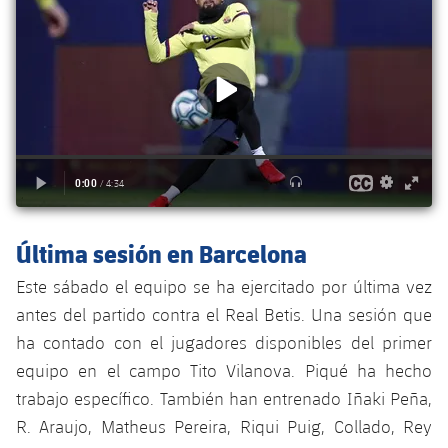
plusicon
más
Servicios Médicos
Acreditaciones
Fotos
Fotos
Infantil A
Entradas
SUB8 B
Calendario
Campus Verano
Actualidad
Accesibilidad
Historia
Instalaciones
Infantil B
Resultados
Resultados
Juvenil
PLUSICON
MÁS
Palmarés
Clasificaciones
Jugadores
Cadete
Primer equipo
plusicon
más
Jugadors
Clasificaciones
Infantil
Actualidad
Barça Atlètic
plusicon
más
Fotos
Última sesión en Barcelona
Alevín
Calendario
Actualidad
Base
plusicon
más
Este sábado el equipo se ha ejercitado por última vez
Palmarés
Entradas
antes del partido contra el Real Betis. Una sesión que
Calendario
Campus Verano
Actualidad
Historia
ha contado con el jugadores disponibles del primer
Resultados
Resultados
equipo en el campo Tito Vilanova. Piqué ha hecho
Barça C
PLUSICON
MÁS
trabajo específico. También han entrenado Iñaki Peña,
Clasificaciones
Jugadores
Junior
R. Araujo, Matheus Pereira, Riqui Puig, Collado, Rey
Información general
plusicon
más