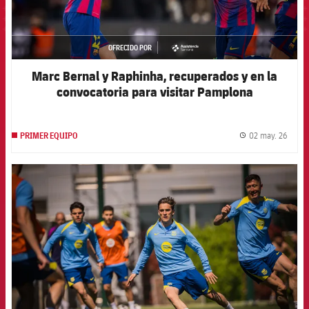
OFRECIDO POR
asistencia
Marc Bernal y Raphinha, recuperados y en la
convocatoria para visitar Pamplona
02 may. 26
PRIMER EQUIPO
label.
FCB Barcelona badge