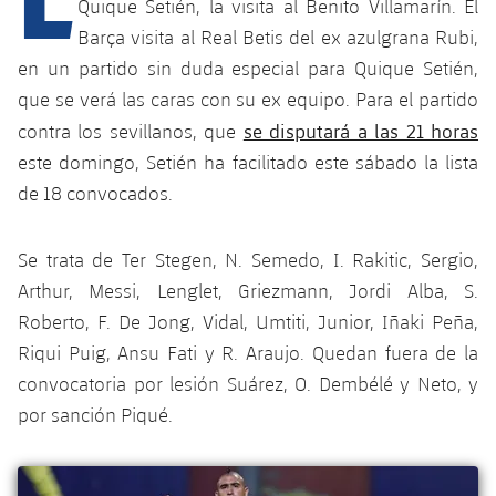
Calendario
Quique Setién, la visita al Benito Villamarín. El
Campus Verano
Base
Barça visita al Real Betis del ex azulgrana Rubi,
SUB13
SUB13 B
Entradas
Barça Atlètic
en un partido sin duda especial para Quique Setién,
plusicon
más
PLUSICON
MÁS
que se verá las caras con su ex equipo. Para el partido
SUB12
SUB12 C
Gameday Shows
Junior
Primer Equipo
se disputará a las 21 horas
Instalaciones
contra los sevillanos, que
plusicon
más
SUB11 A
SUB11 C
este domingo, Setién ha facilitado este sábado la lista
Resultados
Cadete A
Actualidad
Barça Atlètic
Spotify Camp Nou
de 18 convocados.
plusicon
más
SUB11 B
Clasificación
Cadete B
Calendario
Actualidad
Palau Blaugrana
Base
Se trata de Ter Stegen, N. Semedo, I. Rakitic, Sergio,
plusicon
más
SUB10 A
Jugadores
Infantil A
Arthur, Messi, Lenglet, Griezmann, Jordi Alba, S.
Entradas
Calendario
Estadi Johan Cruyff
Actualidad
SUB10 B
Roberto, F. De Jong, Vidal, Umtiti, Junior, Iñaki Peña,
PLUSICON
MÁS
Fotos
Infantil B
Resultados
Riqui Puig, Ansu Fati y R. Araujo. Quedan fuera de la
Resultados
Juvenil
Barça Cafe
Primer equipo
SUB9 A
plusicon
más
convocatoria por lesión Suárez, O. Dembélé y Neto, y
plusicon
más
Historia
Mini
Clasificaciones
Clasificaciones
por sanción Piqué.
Cadete A
Ciutat Esportiva
Actualidad
SUB9 B
Barça Atlètic
plusicon
más
Servicios
Palmarés
plusicon
más
Jugadores
Jugadores
Cadete B
Calendario
SUB8 A
La Masia
Actualidad
Base