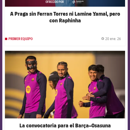
OFRECIDO POR
asistencia
A Praga sin Ferran Torres ni Lamine Yamal, pero
con Raphinha
20 ene. 26
PRIMER EQUIPO
label.
FCB Barcelona badge
La convocatoria para el Barça–Osasuna