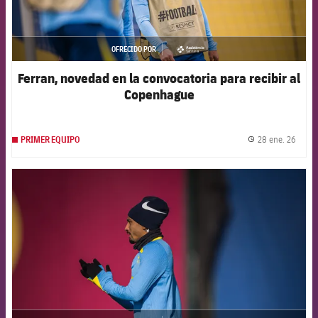
OFRECIDO POR
asistencia
Ferran, novedad en la convocatoria para recibir al
Copenhague
28 ene. 26
PRIMER EQUIPO
label.
FCB Barcelona badge