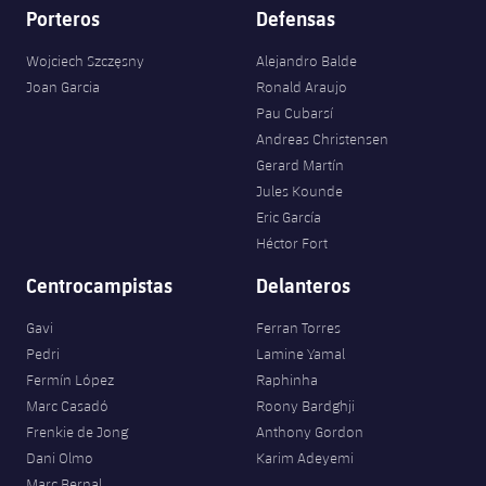
Porteros
Defensas
Wojciech Szczęsny
Alejandro Balde
Joan Garcia
Ronald Araujo
Pau Cubarsí
Andreas Christensen
Gerard Martín
Jules Kounde
Eric García
Héctor Fort
Centrocampistas
Delanteros
Gavi
Ferran Torres
Pedri
Lamine Yamal
Fermín López
Raphinha
Marc Casadó
Roony Bardghji
Frenkie de Jong
Anthony Gordon
Dani Olmo
Karim Adeyemi
Marc Bernal