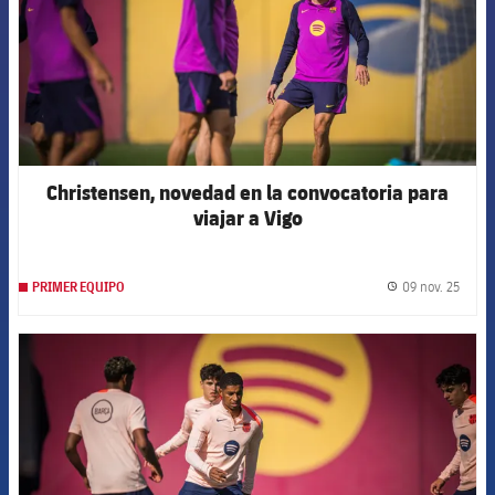
Christensen, novedad en la convocatoria para
viajar a Vigo
09 nov. 25
PRIMER EQUIPO
label.
FCB Barcelona badge