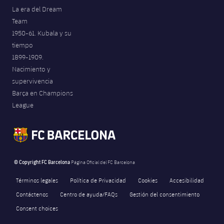
La era del Dream
Team
1950-61. Kubala y su
tiempo
1899-1909.
Nacimiento y
supervivencia
Barça en Champions
League
© Copyright FC Barcelona
Página Oficial del FC Barcelona
Términos legales
Política de Privacidad
Cookies
Accesibilidad
Contáctenos
Centro de ayuda/FAQs
Gestión del consentimiento
Consent choices