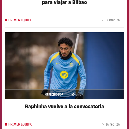
para viajar a Bilbao
07 mar. 26
PRIMER EQUIPO
label.
FCB Barcelona badge
OFRECIDO POR
asistencia
Raphinha vuelve a la convocatoria
16 feb. 26
PRIMER EQUIPO
label.