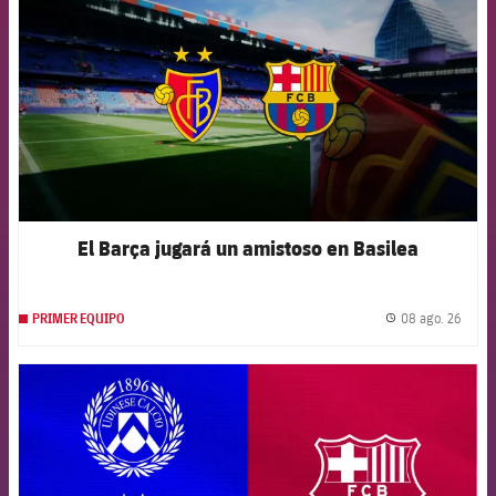
El Barça jugará un amistoso en Basilea
08 ago. 26
PRIMER EQUIPO
label.
FCB Barcelona badge