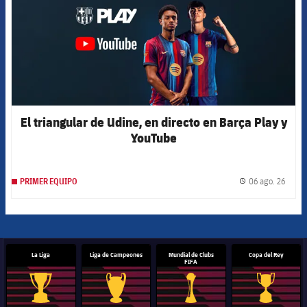
El triangular de Udine, en directo en Barça Play y
YouTube
06 ago. 26
PRIMER EQUIPO
label.
La Liga
Liga de Campeones
Mundial de Clubs
Copa del Rey
FIFA