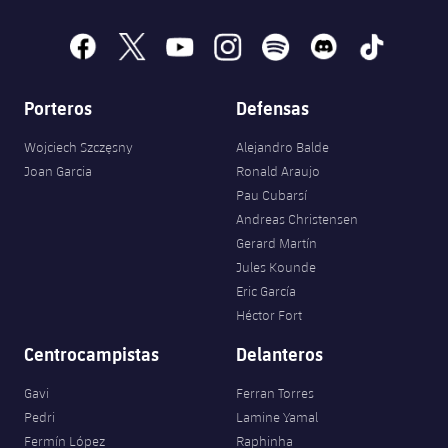
facebook
x
youtube
instagram
spotify
discord
tiktok
Porteros
Defensas
Wojciech Szczęsny
Alejandro Balde
Joan Garcia
Ronald Araujo
Pau Cubarsí
Andreas Christensen
Gerard Martín
Jules Kounde
Eric García
Héctor Fort
Centrocampistas
Delanteros
Gavi
Ferran Torres
Pedri
Lamine Yamal
Fermín López
Raphinha