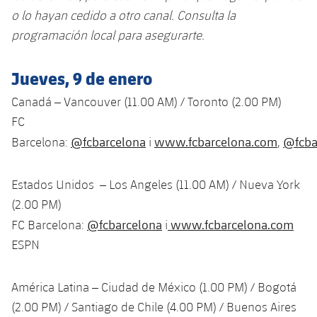
Jugadores
Clasificaciones
o lo hayan cedido a otro canal. Consulta la
Juvenil
Noticias
Atletismo
plusicon
más
programación local para asegurarte.
Fotos
Infantil
Actualidad
Baloncesto en silla de ruedas
plusicon
más
Jueves, 9 de enero
Historia
Alevín
Masculino
Canadá – Vancouver (11.00 AM) / Toronto (2.00 PM)
Actualidad
Hockey sobre hielo
plusicon
más
Palmarés
FC
Femenino
Jugadores
@fcbarcelona
www.fcbarcelona.com
@fcba
Actualidad
Barcelona:
i
,
Hockey hierba
plusicon
más
Agenda
Calendario
Jugadores
Noticias
Patinaje artístico
Estados Unidos – Los Angeles (11.00 AM) / Nueva York
plusicon
más
(2.00 PM)
Resultados
Calendario
Hockey Hierba Masculino
Escuela de Patinaje
Actualidad
@fcbarcelona
www.fcbarcelona.com
FC Barcelona:
i
Clasificaciones
ESPN
Resultados
Hockey Hierba Femenino
Plantilla
Rugby
plusicon
más
Clasificaciones
América Latina – Ciudad de México (1.00 PM) / Bogotá
Agenda
Actualidad
Voleibol
plusicon
más
(2.00 PM) / Santiago de Chile (4.00 PM) / Buenos Aires