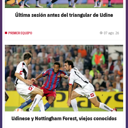
Última sesión antes del triangular de Udine
07 ago. 26
PRIMER EQUIPO
label.
FCB Barcelona badge
Udinese y Nottingham Forest, viejos conocidos