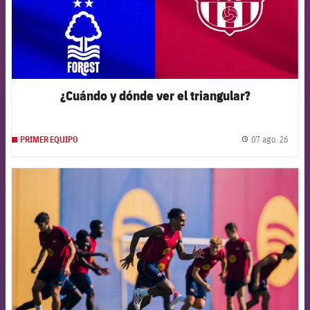
¿Cuándo y dónde ver el triangular?
07 ago. 26
PRIMER EQUIPO
label.
FCB Barcelona badge