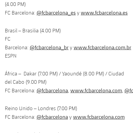
(4.00 PM)
Jugadores
Noticias
Apúntate a las amateurs
plusicon
más
@fcbarcelona_es
www.fcbarcelona.es
FC Barcelona:
y
Calendario
Voleibol masculino
Apúntate a las amateurs
PLUSICON
MÁS
Brasil – Brasilia (4.00 PM)
Resultados
Voleibol femenino
FC
Carnet de las Secciones Amateurs
League of Legends
@fcbarcelona_br
www.fcbarcelona.com.br
Barcelona:
y
Clasificaciones
VALORANT Rising
ESPN
Fotos
VALORANT Game Changers
África – Dakar (7.00 PM) / Yaoundé (8.00 PM) / Ciudad
del Cabo (9.00 PM)
eFootball
@fcbarcelona
www.fcbarcelona.com
@fc
FC Barcelona:
,
,
Reino Unido – Londres (7.00 PM)
@fcbarcelona
www.fcbarcelona.com
FC Barcelona:
y