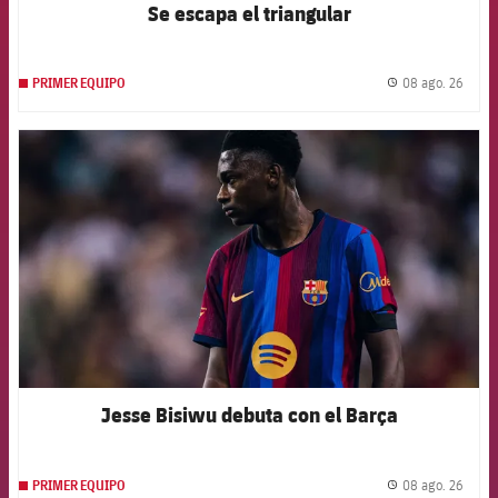
Se escapa el triangular
08 ago. 26
PRIMER EQUIPO
label.
FCB Barcelona badge
Jesse Bisiwu debuta con el Barça
08 ago. 26
PRIMER EQUIPO
label.