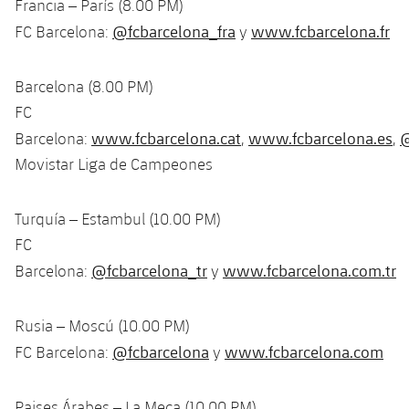
Francia – París (8.00 PM)
@fcbarcelona_fra
www.fcbarcelona.fr
FC Barcelona:
y
Barcelona (8.00 PM)
FC
www.fcbarcelona.cat
www.fcbarcelona.es
@
Barcelona:
,
,
Movistar Liga de Campeones
Turquía – Estambul (10.00 PM)
FC
@fcbarcelona_tr
www.fcbarcelona.com.tr
Barcelona:
y
Rusia – Moscú (10.00 PM)
@fcbarcelona
www.fcbarcelona.com
FC Barcelona:
y
Paises Árabes – La Meca (10.00 PM)