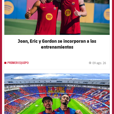
Joan, Eric y Gordon se incorporan a los
entrenamientos
09 ago. 26
PRIMER EQUIPO
label.
FCB Barcelona badge