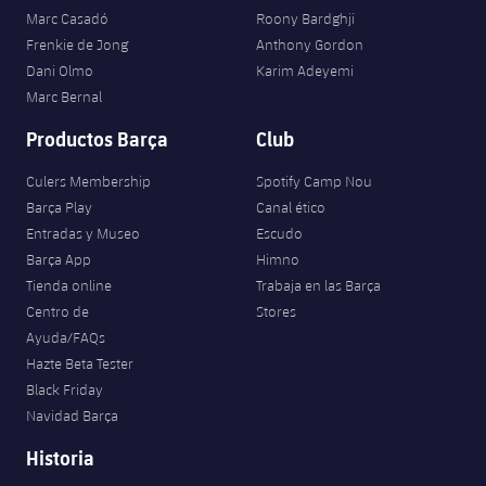
Marc Casadó
Roony Bardghji
Frenkie de Jong
Anthony Gordon
Dani Olmo
Karim Adeyemi
Marc Bernal
Productos Barça
Club
Culers Membership
Spotify Camp Nou
Barça Play
Canal ético
Entradas y Museo
Escudo
Barça App
Himno
Tienda online
Trabaja en las Barça
Centro de
Stores
Ayuda/FAQs
Hazte Beta Tester
Black Friday
Navidad Barça
Historia