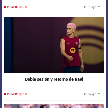
07 ago. 26
PRIMER EQUIPO
label.
FCB Barcelona badge
Doble sesión y retorno de Gavi
06 ago. 26
PRIMER EQUIPO
label.
FCB Barcelona badge