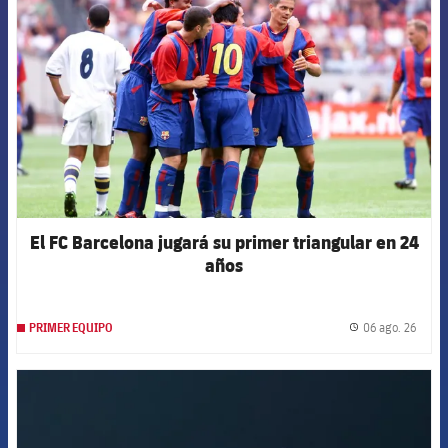
El FC Barcelona jugará su primer triangular en 24
años
06 ago. 26
PRIMER EQUIPO
label.
FCB Barcelona badge