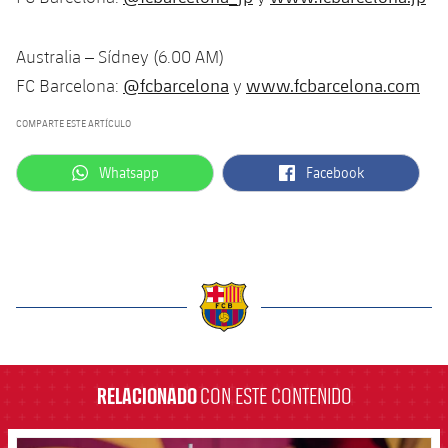
Australia – Sídney (6.00 AM)
@fcbarcelona
www.fcbarcelona.com
FC Barcelona:
y
COMPARTE ESTE ARTÍCULO
label.aria.whatsapp
label.aria.facebook
Whatsapp
Facebook
label.aria.barcelona
RELACIONADO
CON ESTE CONTENIDO
FCB Barcelona badge