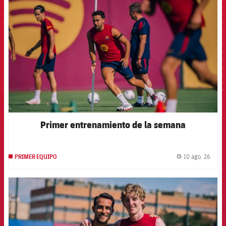
Primer entrenamiento de la semana
10 ago. 26
PRIMER EQUIPO
label.
FCB Barcelona badge