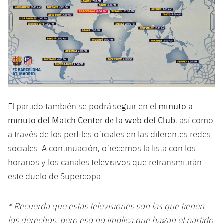
plusicon
más
Servicios Médicos
Acreditaciones
Fotos
Fotos
Infantil A
Entradas
SUB8 B
Calendario
Campus Verano
Actualidad
Accesibilidad
Historia
Instalaciones
Infantil B
Resultados
Resultados
Juvenil
PLUSICON
MÁS
Palmarés
Clasificaciones
Jugadores
Cadete
Primer equipo
plusicon
más
Jugadors
Clasificaciones
Infantil
Actualidad
minuto a
El partido también se podrá seguir en el
Barça Atlètic
plusicon
más
Fotos
minuto del Match Center de la web del Club
, así como
Alevín
Calendario
Actualidad
Base
a través de los perfiles oficiales en las diferentes redes
plusicon
más
Palmarés
sociales. A continuación, ofrecemos la lista con los
Entradas
Calendario
Campus Verano
Actualidad
horarios y los canales televisivos que retransmitirán
Historia
este duelo de Supercopa.
Resultados
Resultados
Barça C
PLUSICON
MÁS
Clasificaciones
* Recuerda que estas televisiones son las que tienen
Jugadores
Junior
Información general
plusicon
más
los derechos, pero eso no implica que hagan el partido