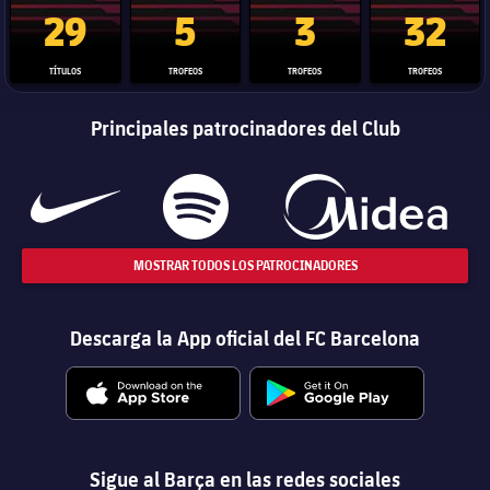
Trofeo de La Liga
Trofeo de la Liga de Campeones
Trofeo del Mundial de Clube
Copa del 
29
5
3
32
TÍTULOS
TROFEOS
TROFEOS
TROFEOS
Principales patrocinadores del Club
MOSTRAR TODOS LOS PATROCINADORES
Descarga la App oficial del FC Barcelona
Sigue al Barça en las redes sociales