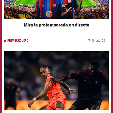
Mira la pretemporada en directo
08 ago. 26
PRIMER EQUIPO
label.
FCB Barcelona badge