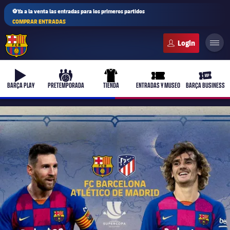
⚽Ya a la venta las entradas para los primeros partidos
COMPRAR ENTRADAS
FC Barcelona club badge
b-play
culers-ball
uniform
ticket-full
ticket-v
BARÇA PLAY
PRETEMPORADA
TIENDA
ENTRADAS Y MUSEO
BARÇA BUSINESS
PLUSICON
MÁS
Primer equipo
Femenino
plusicon
más
Actualidad
Barça Atlètic
plusicon
más