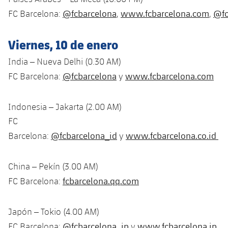
@fcbarcelona
www.fcbarcelona.com
@fc
FC Barcelona:
,
,
Viernes, 10 de enero
India – Nueva Delhi (0.30 AM)
@fcbarcelona
www.fcbarcelona.com
FC Barcelona:
y
Indonesia – Jakarta (2.00 AM)
FC
@fcbarcelona_id
www.fcbarcelona.co.id
Barcelona:
y
China – Pekín (3.00 AM)
fcbarcelona.qq.com
FC Barcelona:
Japón – Tokio (4.00 AM)
@fcbarcelona_jp
www.fcbarcelona.jp
FC Barcelona:
y