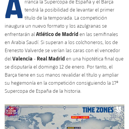
A
Calendario
rranca la Supercopa de España y el Barça
Campus Verano
Base
tendrá la posibilidad de levantar el primer
SUB13
SUB13 B
Entradas
Barça Atlètic
título de la temporada. La competición
plusicon
más
PLUSICON
MÁS
inaugura un nuevo formato y los azulgranas se
SUB12
SUB12 C
Gameday Shows
Junior
Primer Equipo
Atlético de Madrid
Instalaciones
enfrentarán al
en las semifinales
plusicon
más
SUB11 A
SUB11 C
en Arabia Saudí. Si superan a los colchoneros, los de
Resultados
Cadete A
Actualidad
Barça Atlètic
Spotify Camp Nou
Erenesto Valverde se verían las caras con el vencedor
plusicon
más
SUB11 B
Valencia
Real Madrid
del
-
en una hipotética final que
Clasificación
Cadete B
Calendario
Actualidad
Palau Blaugrana
Base
se disputaría el domingo 12 de enero. Por tanto, el
plusicon
más
SUB10 A
Jugadores
Barça tiene en sus manos revalidar el título y ampliar
Infantil A
Entradas
Calendario
Estadi Johan Cruyff
Actualidad
su hegemonía en la competición consiguiendo la 17ª
SUB10 B
PLUSICON
MÁS
Fotos
Infantil B
Supercopa de España de la historia.
Resultados
Resultados
Juvenil
Barça Cafe
Primer equipo
SUB9 A
plusicon
más
plusicon
más
Historia
Mini
Clasificaciones
Clasificaciones
Cadete A
Ciutat Esportiva
Actualidad
SUB9 B
Barça Atlètic
plusicon
más
Servicios
Palmarés
plusicon
más
Jugadores
Jugadores
Cadete B
Calendario
SUB8 A
La Masia
Actualidad
Base