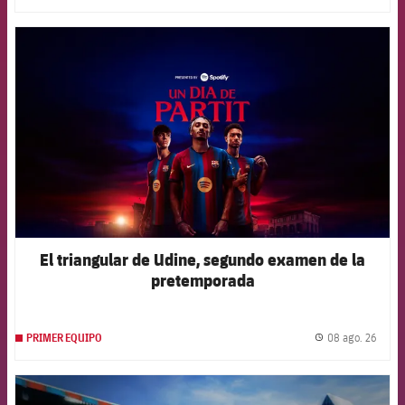
FCB Barcelona badge
El triangular de Udine, segundo examen de la
pretemporada
08 ago. 26
PRIMER EQUIPO
label.
FCB Barcelona badge