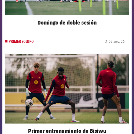
Domingo de doble sesión
02 ago. 26
PRIMER EQUIPO
label.
FCB Barcelona badge
Primer entrenamiento de Bisiwu