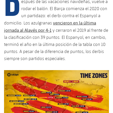
D
Calendario
espués de las vacaciones navideñas, vuelve a
Campus Verano
Base
rodar el balón. El Barça comienza el 2020 con
SUB13
SUB13 B
Entradas
Barça Atlètic
un partidazo: el derbi contra el Espanyol a
plusicon
más
PLUSICON
MÁS
vencieron en la última
SUB12
domicilio. Los azulgranas
SUB12 C
Gameday Shows
Junior
Primer Equipo
Instalaciones
jornada al Alavés por 4-1
y cerraron el 2019 al frente de
plusicon
más
SUB11 A
SUB11 C
la clasificación con 39 puntos. El Espanyol, en cambio,
Resultados
Cadete A
Actualidad
Barça Atlètic
Spotify Camp Nou
terminó el año en la última posición de la tabla con 10
plusicon
más
SUB11 B
puntos. A pesar de la diferencia de puntos, los derbis
Clasificación
Cadete B
Calendario
Actualidad
Palau Blaugrana
Base
siempre son partidos especiales.
plusicon
más
SUB10 A
Jugadores
Infantil A
Entradas
Calendario
Estadi Johan Cruyff
Actualidad
SUB10 B
PLUSICON
MÁS
Fotos
Infantil B
Resultados
Resultados
Juvenil
Barça Cafe
Primer equipo
SUB9 A
plusicon
más
plusicon
más
Historia
Mini
Clasificaciones
Clasificaciones
Cadete A
Ciutat Esportiva
Actualidad
SUB9 B
Barça Atlètic
plusicon
más
Servicios
Palmarés
plusicon
más
Jugadores
Jugadores
Cadete B
Calendario
SUB8 A
La Masia
Actualidad
Base