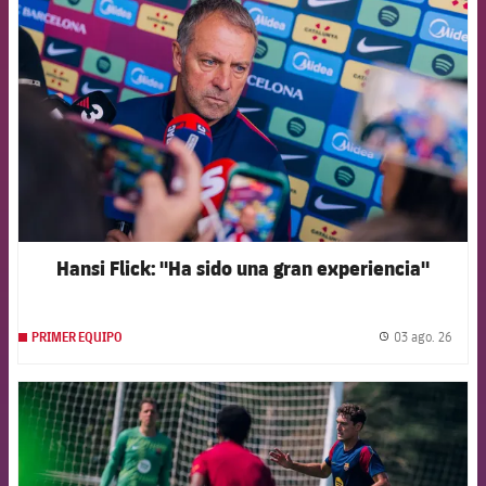
Hansi Flick: "Ha sido una gran experiencia"
03 ago. 26
PRIMER EQUIPO
label.
FCB Barcelona badge