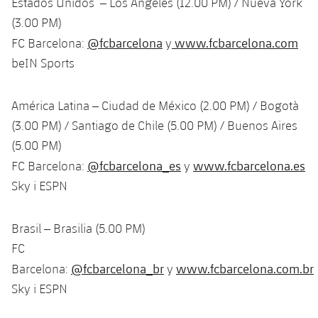
Estados Unidos – Los Angeles (12.00 PM) / Nueva York
Jugadores
Clasificaciones
Juvenil
(3.00 PM)
Noticias
Atletismo
plusicon
más
@fcbarcelona
www.fcbarcelona.com
FC Barcelona:
y
Fotos
Infantil
Actualidad
beIN Sports
Baloncesto en silla de ruedas
plusicon
más
Historia
Alevín
Masculino
Actualidad
Hockey sobre hielo
América Latina – Ciudad de México (2.00 PM) / Bogotà
plusicon
más
Palmarés
(3.00 PM) / Santiago de Chile (5.00 PM) / Buenos Aires
Femenino
Jugadores
Actualidad
Hockey hierba
(5.00 PM)
plusicon
más
@fcbarcelona_es
www.fcbarcelona.es
FC Barcelona:
y
Agenda
Calendario
Jugadores
Noticias
Patinaje artístico
Sky i ESPN
plusicon
más
Resultados
Calendario
Hockey Hierba Masculino
Escuela de Patinaje
Actualidad
Brasil – Brasilia (5.00 PM)
Clasificaciones
FC
Resultados
Hockey Hierba Femenino
Plantilla
Rugby
plusicon
más
@fcbarcelona_br
www.fcbarcelona.com.br
Barcelona:
y
Clasificaciones
Sky i ESPN
Agenda
Actualidad
Voleibol
plusicon
más