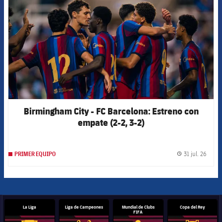
Birmingham City - FC Barcelona: Estreno con
empate (2-2, 3-2)
31 jul. 26
PRIMER EQUIPO
label.
La Liga
Liga de Campeones
Mundial de Clubs
Copa del Rey
FIFA