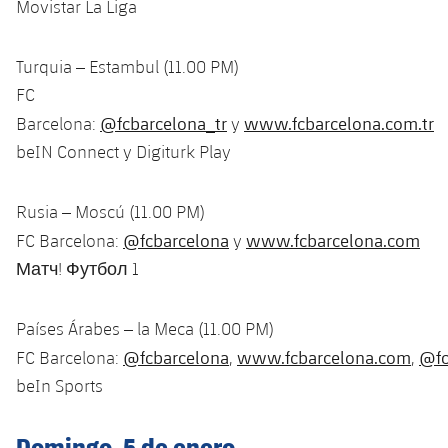
Movistar La Liga
Turquia – Estambul (11.00 PM)
FC
@fcbarcelona_tr
www.fcbarcelona.com.tr
Barcelona:
y
beIN Connect y Digiturk Play
Rusia – Moscú (11.00 PM)
@fcbarcelona
www.fcbarcelona.com
FC Barcelona:
y
Матч! Футбол 1
Países Árabes – la Meca (11.00 PM)
@fcbarcelona
www.fcbarcelona.com
@fc
FC Barcelona:
,
,
beIn Sports
Domingo, 5 de enero