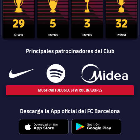
Trofeo de La Liga
Trofeo de la Liga de Campeones
Trofeo del Mundial de Clube
Copa del 
29
5
3
32
TÍTULOS
TROFEOS
TROFEOS
TROFEOS
Principales patrocinadores del Club
MOSTRAR TODOS LOS PATROCINADORES
Descarga la App oficial del FC Barcelona