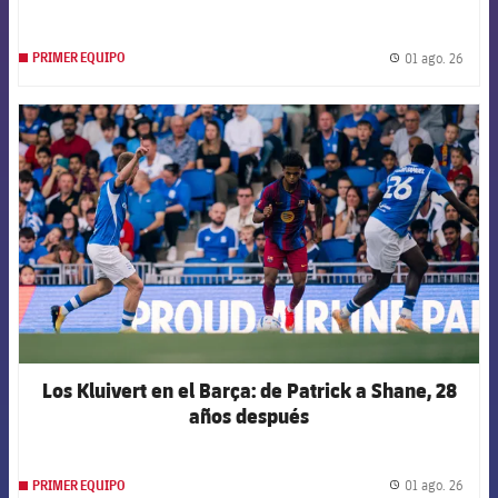
01 ago. 26
PRIMER EQUIPO
label.
FCB Barcelona badge
Los Kluivert en el Barça: de Patrick a Shane, 28
años después
01 ago. 26
PRIMER EQUIPO
label.