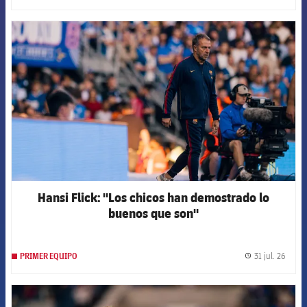
FCB Barcelona badge
Hansi Flick: "Los chicos han demostrado lo
buenos que son"
31 jul. 26
PRIMER EQUIPO
label.
FCB Barcelona badge