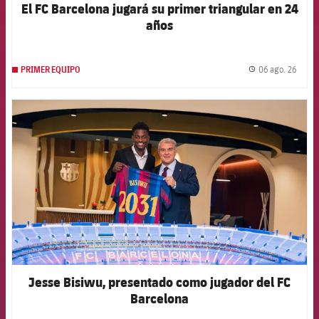
El FC Barcelona jugará su primer triangular en 24
años
06 ago. 26
PRIMER EQUIPO
label.
FCB Barcelona badge
Jesse Bisiwu, presentado como jugador del FC
Barcelona