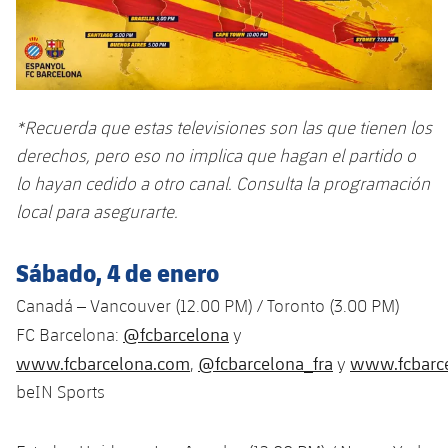
plusicon
más
Servicios Médicos
Acreditaciones
Fotos
Fotos
Infantil A
Entradas
SUB8 B
Calendario
Campus Verano
Actualidad
Accesibilidad
Historia
Instalaciones
Infantil B
Resultados
Resultados
Juvenil
PLUSICON
MÁS
Palmarés
*Recuerda que estas televisiones son las que tienen los
Clasificaciones
Jugadores
Cadete
derechos, pero eso no implica que hagan el partido o
Primer equipo
plusicon
más
lo hayan cedido a otro canal. Consulta la programación
Jugadors
Clasificaciones
Infantil
Actualidad
local para asegurarte.
Barça Atlètic
plusicon
más
Fotos
Alevín
Calendario
Actualidad
Sábado, 4 de enero
Base
plusicon
más
Palmarés
Canadá – Vancouver (12.00 PM) / Toronto (3.00 PM)
Entradas
Calendario
Campus Verano
Actualidad
@fcbarcelona
FC Barcelona:
y
Historia
Resultados
www.fcbarcelona.com
@fcbarcelona_fra
www.fcbarce
,
y
Resultados
Barça C
PLUSICON
MÁS
beIN Sports
Clasificaciones
Jugadores
Junior
Información general
plusicon
más