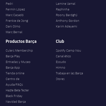
Pedri
Lamine Yamal
Fermín López
Raphinha
Marc Casadó
Roony Bardghji
Frenkie de Jong
Anthony Gordon
Dani Olmo
Karim Adeyemi
Marc Bernal
Productos Barça
Club
Culers Membership
Spotify Camp Nou
Barça Play
Canal ético
Entradas y Museo
Escudo
Barça App
Himno
Tienda online
Trabaja en las Barça
Centro de
Stores
Ayuda/FAQs
Hazte Beta Tester
Black Friday
Navidad Barça