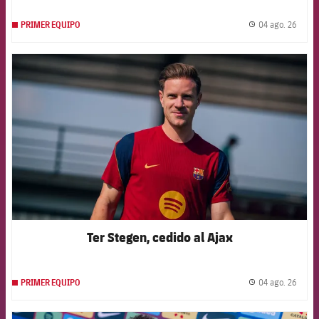
04 ago. 26
PRIMER EQUIPO
label.
FCB Barcelona badge
Ter Stegen, cedido al Ajax
04 ago. 26
PRIMER EQUIPO
label.
FCB Barcelona badge