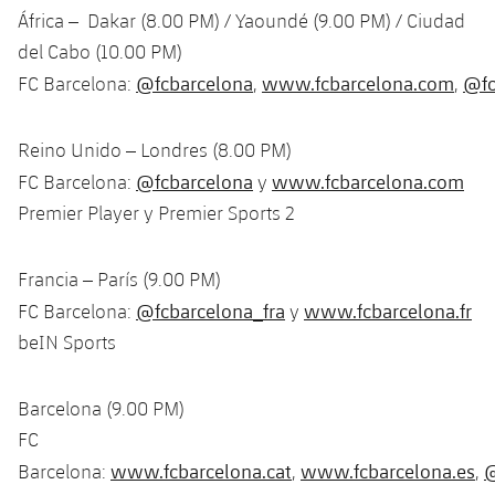
África – Dakar (8.00 PM) / Yaoundé (9.00 PM) / Ciudad
Jugadores
Noticias
Apúntate a las amateurs
plusicon
más
del Cabo (10.00 PM)
Calendario
@fcbarcelona
www.fcbarcelona.com
@fc
FC Barcelona:
,
,
Voleibol masculino
Apúntate a las amateurs
PLUSICON
MÁS
Resultados
Voleibol femenino
Carnet de las Secciones Amateurs
League of Legends
Reino Unido – Londres (8.00 PM)
@fcbarcelona
www.fcbarcelona.com
FC Barcelona:
y
Clasificaciones
VALORANT Rising
Premier Player y Premier Sports 2
Fotos
VALORANT Game Changers
Francia – París (9.00 PM)
@fcbarcelona_fra
www.fcbarcelona.fr
FC Barcelona:
y
eFootball
beIN Sports
Barcelona (9.00 PM)
FC
www.fcbarcelona.cat
www.fcbarcelona.es
@
Barcelona:
,
,