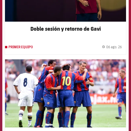
Doble sesión y retorno de Gavi
06 ago. 26
PRIMER EQUIPO
label.
FCB Barcelona badge