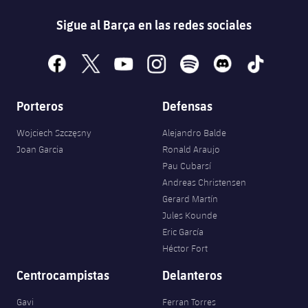
Sigue al Barça en las redes sociales
facebook
x
youtube
instagram
spotify
discord
tiktok
Porteros
Defensas
Wojciech Szczęsny
Alejandro Balde
Joan Garcia
Ronald Araujo
Pau Cubarsí
Andreas Christensen
Gerard Martín
Jules Kounde
Eric García
Héctor Fort
Centrocampistas
Delanteros
Gavi
Ferran Torres