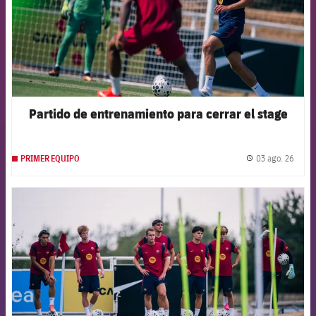
Partido de entrenamiento para cerrar el stage
03 ago. 26
PRIMER EQUIPO
label.
FCB Barcelona badge