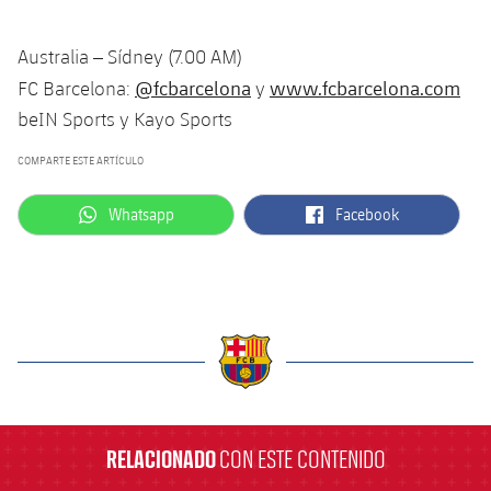
Australia – Sídney (7.00 AM)
@fcbarcelona
www.fcbarcelona.com
FC Barcelona:
y
beIN Sports y Kayo Sports
COMPARTE ESTE ARTÍCULO
label.aria.whatsapp
label.aria.facebook
Whatsapp
Facebook
label.aria.barcelona
RELACIONADO
CON ESTE CONTENIDO