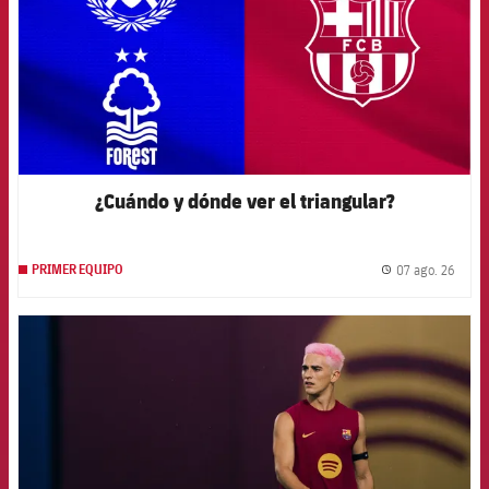
¿Cuándo y dónde ver el triangular?
07 ago. 26
PRIMER EQUIPO
label.
FCB Barcelona badge