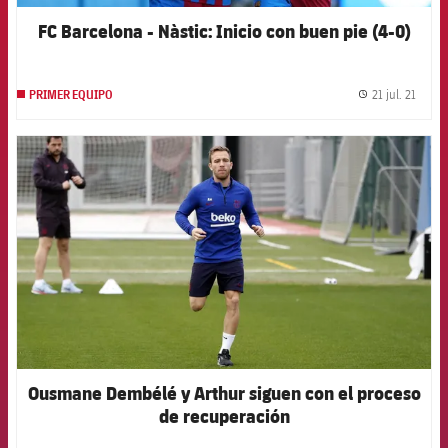
FC Barcelona - Nàstic: Inicio con buen pie (4-0)
21 jul. 21
PRIMER EQUIPO
label.
FCB Barcelona badge
Ousmane Dembélé y Arthur siguen con el proceso
de recuperación