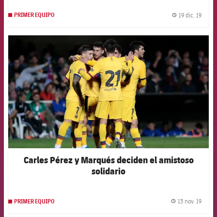
19 dic. 19
PRIMER EQUIPO
label.
FCB Barcelona badge
Carles Pérez y Marqués deciden el amistoso
solidario
13 nov. 19
PRIMER EQUIPO
label.