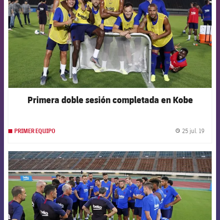
Primera doble sesión completada en Kobe
25 jul. 19
PRIMER EQUIPO
label.
FCB Barcelona badge