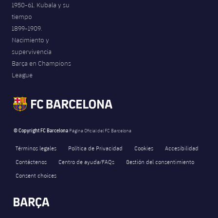
1950-61. Kubala y su
tiempo
1899-1909.
Nacimiento y
supervivencia
Barça en Champions
League
© Copyright FC Barcelona
Página Oficial del FC Barcelona
Términos legales
Política de Privacidad
Cookies
Accesibilidad
Contáctenos
Centro de ayuda/FAQs
Gestión del consentimiento
Consent choices
FORÇA BARÇA
8,809
label.aria.fire
Força Barça
label.aria.forcabarca