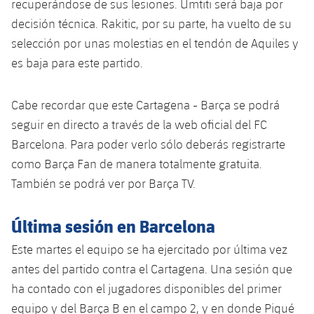
recuperándose de sus lesiones. Umtiti será baja por
Jugadores
Noticias
Apúntate a las amateurs
decisión técnica. Rakitic, por su parte, ha vuelto de su
plusicon
más
selección por unas molestias en el tendón de Aquiles y
Calendario
Voleibol masculino
Apúntate a las amateurs
es baja para este partido.
PLUSICON
MÁS
Resultados
Voleibol femenino
Carnet de las Secciones Amateurs
League of Legends
Cabe recordar que este Cartagena - Barça se podrá
Clasificaciones
seguir en directo a través de la web oficial del FC
VALORANT Rising
Barcelona. Para poder verlo sólo deberás registrarte
Fotos
como Barça Fan de manera totalmente gratuita.
VALORANT Game Changers
También se podrá ver por Barça TV.
eFootball
Última sesión en Barcelona
Este martes el equipo se ha ejercitado por última vez
antes del partido contra el Cartagena. Una sesión que
ha contado con el jugadores disponibles del primer
equipo y del Barça B en el campo 2, y en donde Piqué