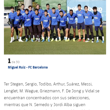
Jugadores
Clasificaciones
Juvenil
Noticias
Atletismo
plusicon
más
Fotos
Infantil
Actualidad
Baloncesto en silla de ruedas
plusicon
más
Historia
Alevín
Masculino
Actualidad
Hockey sobre hielo
plusicon
más
Palmarés
Femenino
Jugadores
Actualidad
Hockey hierba
plusicon
más
1
Agenda
Calendario
Jugadores
de
30
Noticias
Patinaje artístico
plusicon
más
Miguel Ruiz - FC Barcelona
Resultados
Calendario
Hockey Hierba Masculino
Escuela de Patinaje
Actualidad
Ter Stegen, Sergio, Todibo, Arthur, Suárez, Messi,
Clasificaciones
Resultados
Hockey Hierba Femenino
Plantilla
Rugby
Lenglet, M. Wague, Griezmann, F. De Jong y Vidal se
plusicon
más
encuentran concentrados con sus selecciones,
Clasificaciones
Agenda
Actualidad
Voleibol
mientras que N. Semedo y Jordi Alba siguen
plusicon
más