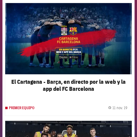
FCB Barcelona badge
El Cartagena - Barça, en directo por la web y la
app del FC Barcelona
11 nov. 19
PRIMER EQUIPO
label.
FCB Barcelona badge