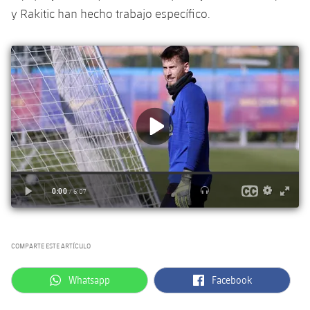
y Rakitic han hecho trabajo específico.
COMPARTE ESTE ARTÍCULO
label.aria.whatsapp
label.aria.facebook
Whatsapp
Facebook