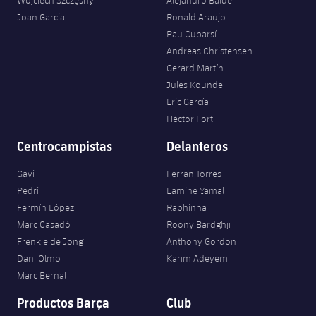
Wojciech Szczęsny
Alejandro Balde
Joan Garcia
Ronald Araujo
Pau Cubarsí
Andreas Christensen
Gerard Martín
Jules Kounde
Eric García
Héctor Fort
Centrocampistas
Delanteros
Gavi
Ferran Torres
Pedri
Lamine Yamal
Fermín López
Raphinha
Marc Casadó
Roony Bardghji
Frenkie de Jong
Anthony Gordon
Dani Olmo
Karim Adeyemi
Marc Bernal
Productos Barça
Club