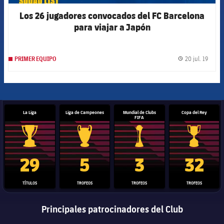
Los 26 jugadores convocados del FC Barcelona
para viajar a Japón
20 jul. 19
PRIMER EQUIPO
label.
La Liga
Liga de Campeones
Mundial de Clubs
Copa del Rey
FIFA
Trofeo de La Liga
Trofeo de la Liga de Campeones
Trofeo del Mundial de Clube
Copa del 
29
5
3
32
TÍTULOS
TROFEOS
TROFEOS
TROFEOS
Principales patrocinadores del Club