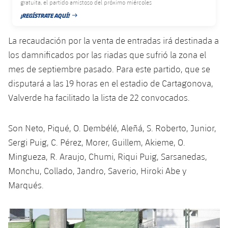
plusicon
más
gratuita, el partido amistoso del próximo miércoles
Servicios Médicos
Acreditaciones
Fotos
Fotos
Infantil A
¡REGÍSTRATE AQUÍ!
Entradas
FECHA DE PUBLICACIÓN
SUB8 B
Calendario
Campus Verano
Actualidad
Accesibilidad
Historia
Instalaciones
La recaudación por la venta de entradas irá destinada a
Infantil B
Resultados
Resultados
Juvenil
los damnificados por las riadas que sufrió la zona el
PLUSICON
MÁS
Palmarés
mes de septiembre pasado. Para este partido, que se
Clasificaciones
Jugadores
Cadete
Primer equipo
disputará a las 19 horas en el estadio de Cartagonova,
plusicon
más
Jugadors
Valverde ha facilitado la lista de 22 convocados.
Clasificaciones
Infantil
Actualidad
Barça Atlètic
plusicon
más
Fotos
Son Neto, Piqué, O. Dembélé, Aleñá, S. Roberto, Junior,
Alevín
Calendario
Actualidad
Base
plusicon
más
Sergi Puig, C. Pérez, Morer, Guillem, Akieme, O.
Palmarés
Mingueza, R. Araujo, Chumi, Riqui Puig, Sarsanedas,
Entradas
Calendario
Campus Verano
Actualidad
Monchu, Collado, Jandro, Saverio, Hiroki Abe y
Historia
Resultados
Marqués.
Resultados
Barça C
PLUSICON
MÁS
Clasificaciones
Jugadores
Anterior
label.aria.chevronleft
Siguiente
label.aria.
Junior
Información general
plusicon
más