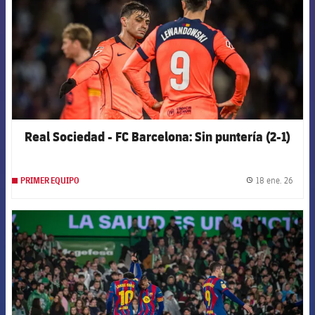
Real Sociedad - FC Barcelona: Sin puntería (2-1)
18 ene. 26
PRIMER EQUIPO
label.
FCB Barcelona badge