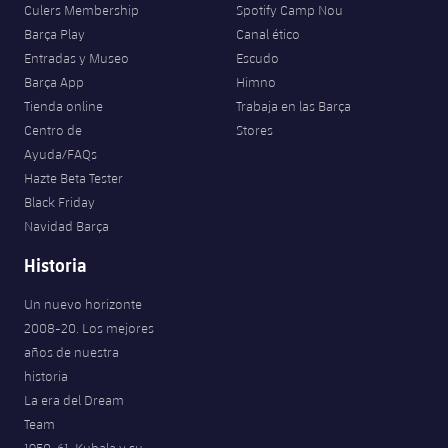
Culers Membership
Spotify Camp Nou
Barça Play
Canal ético
Entradas y Museo
Escudo
Barça App
Himno
Tienda online
Trabaja en las Barça
Centro de
Stores
Ayuda/FAQs
Hazte Beta Tester
Black Friday
Navidad Barça
Historia
Un nuevo horizonte
2008-20. Los mejores
años de nuestra
historia
La era del Dream
Team