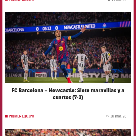
label.
FCB Barcelona badge
FC Barcelona – Newcastle: Siete maravillas y a
cuartos (7-2)
18 mar. 26
PRIMER EQUIPO
label.
FCB Barcelona badge