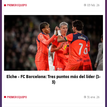
03 feb. 26
PRIMER EQUIPO
label.
FCB Barcelona badge
Elche - FC Barcelona: Tres puntos más del líder (1-
3)
31 ene. 26
PRIMER EQUIPO
label.