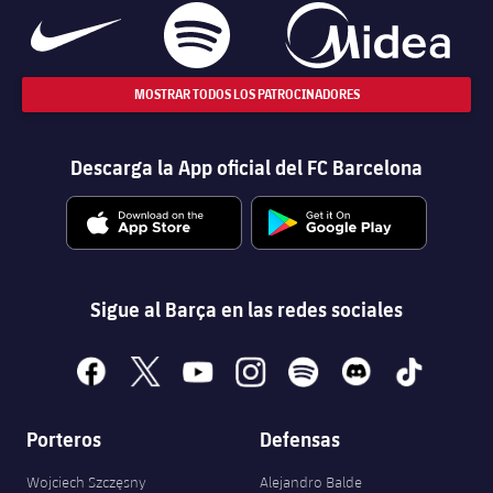
MOSTRAR TODOS LOS PATROCINADORES
Descarga la App oficial del FC Barcelona
Sigue al Barça en las redes sociales
facebook
x
youtube
instagram
spotify
discord
tiktok
Porteros
Defensas
Wojciech Szczęsny
Alejandro Balde