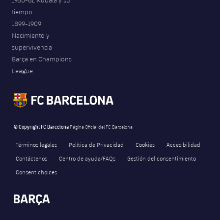
1950-61. Kubala y su
tiempo
1899-1909.
Nacimiento y
supervivencia
Barça en Champions
League
© Copyright FC Barcelona
Página Oficial del FC Barcelona
Términos legales
Política de Privacidad
Cookies
Accesibilidad
Contáctenos
Centro de ayuda/FAQs
Gestión del consentimiento
Consent choices
FORÇA BARÇA
3,140
label.aria.fire
Força Barça
label.aria.forcabarca