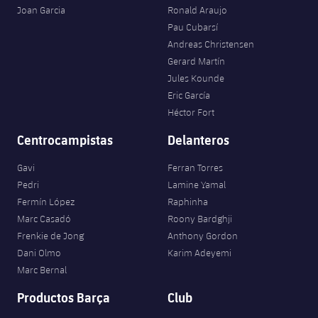
Joan Garcia
Ronald Araujo
Pau Cubarsí
Andreas Christensen
Gerard Martín
Jules Kounde
Eric García
Héctor Fort
Centrocampistas
Delanteros
Gavi
Ferran Torres
Pedri
Lamine Yamal
Fermín López
Raphinha
Marc Casadó
Roony Bardghji
Frenkie de Jong
Anthony Gordon
Dani Olmo
Karim Adeyemi
Marc Bernal
Productos Barça
Club