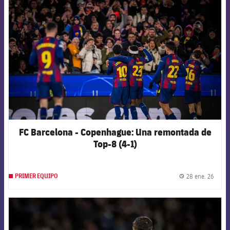
FCB Barcelona badge
FC Barcelona - Copenhague: Una remontada de
Top-8 (4-1)
28 ene. 26
PRIMER EQUIPO
label.
FCB Barcelona badge