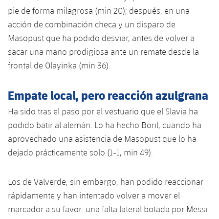
Jugadores
Clasificaciones
pie de forma milagrosa (min 20); después, en una
Juvenil
Noticias
Atletismo
plusicon
más
acción de combinación checa y un disparo de
Fotos
Infantil
Masopust que ha podido desviar, antes de volver a
Actualidad
Baloncesto en silla de ruedas
plusicon
más
sacar una mano prodigiosa ante un remate desde la
Historia
Alevín
frontal de Olayinka (min 36).
Masculino
Actualidad
Hockey sobre hielo
plusicon
más
Palmarés
Femenino
Empate local, pero reacción azulgrana
Jugadores
Actualidad
Hockey hierba
plusicon
más
Ha sido tras el paso por el vestuario que el Slavia ha
Agenda
Calendario
Jugadores
podido batir al alemán. Lo ha hecho Boril, cuando ha
Noticias
Patinaje artístico
plusicon
más
aprovechado una asistencia de Masopust que lo ha
Resultados
Calendario
Hockey Hierba Masculino
dejado prácticamente solo (1-1, min 49).
Escuela de Patinaje
Actualidad
Clasificaciones
Resultados
Hockey Hierba Femenino
Plantilla
Rugby
Los de Valverde, sin embargo, han podido reaccionar
plusicon
más
rápidamente y han intentado volver a mover el
Clasificaciones
Agenda
Actualidad
Voleibol
marcador a su favor: una falta lateral botada por Messi
plusicon
más