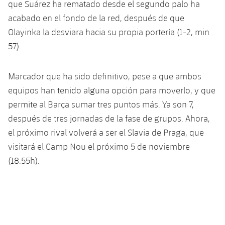
que Suárez ha rematado desde el segundo palo ha
Jugadores
Noticias
Apúntate a las amateurs
acabado en el fondo de la red, después de que
plusicon
más
Olayinka la desviara hacia su propia portería (1-2, min
Calendario
Voleibol masculino
Apúntate a las amateurs
57).
PLUSICON
MÁS
Resultados
Voleibol femenino
Carnet de las Secciones Amateurs
League of Legends
Marcador que ha sido definitivo, pese a que ambos
Clasificaciones
equipos han tenido alguna opción para moverlo, y que
VALORANT Rising
permite al Barça sumar tres puntos más. Ya son 7,
Fotos
VALORANT Game Changers
después de tres jornadas de la fase de grupos. Ahora,
el próximo rival volverá a ser el Slavia de Praga, que
eFootball
visitará el Camp Nou el próximo 5 de noviembre
(18.55h).
Anterior
label.aria.chevronleft
Siguiente
label.aria.