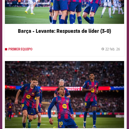
Barça - Levante: Respuesta de líder (3-0)
22 feb. 26
PRIMER EQUIPO
label.
FCB Barcelona badge