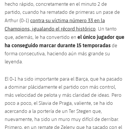
plusicon
más
Servicios Médicos
hecho rápido, concretamente en el minuto 2 de
Acreditaciones
Fotos
Fotos
Infantil A
Entradas
partido, cuando ha rematado de primeras un pase de
SUB8 B
Calendario
Campus Verano
Actualidad
Accesibilidad
contra su víctima número 33 en la
Historia
Arthur (0-1)
Instalaciones
Infantil B
Resultados
Resultados
Champions, igualando el récord histórico
. Un tanto
Juvenil
PLUSICON
MÁS
Palmarés
el único jugador que
que, además, le ha convertido en
Clasificaciones
Jugadores
Cadete
ha conseguido marcar durante 15 temporadas
Primer equipo
de
plusicon
más
forma consecutiva, haciendo aún más grande su
Jugadors
Clasificaciones
Infantil
Actualidad
Barça Atlètic
leyenda.
plusicon
más
Fotos
Alevín
Calendario
Actualidad
Base
El 0-1 ha sido importante para el Barça, que ha pasado
plusicon
más
Palmarés
a dominar plácidamente el partido con más control,
Entradas
Calendario
Campus Verano
Actualidad
más velocidad de pelota y más claridad de ideas. Pero
Historia
poco a poco, el Slavia de Praga, valiente, se ha ido
Resultados
Resultados
Barça C
acercando a la portería de un Ter Stegen que,
PLUSICON
MÁS
Clasificaciones
nuevamente, ha sido un muro muy difícil de derribar.
Jugadores
Junior
Información general
plusicon
más
Primero, en un remate de Zeleny que ha sacado con el