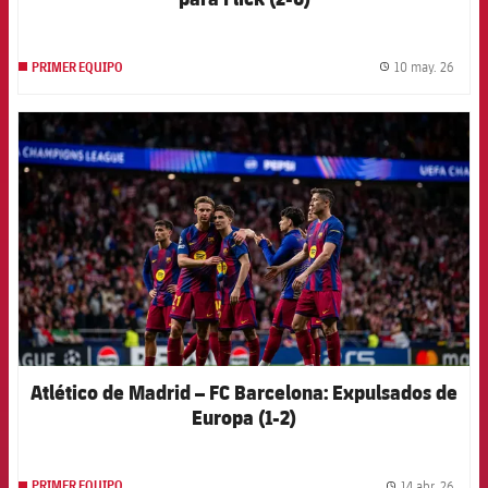
10 may. 26
PRIMER EQUIPO
label.
FCB Barcelona badge
Atlético de Madrid – FC Barcelona: Expulsados de
Europa (1-2)
14 abr. 26
PRIMER EQUIPO