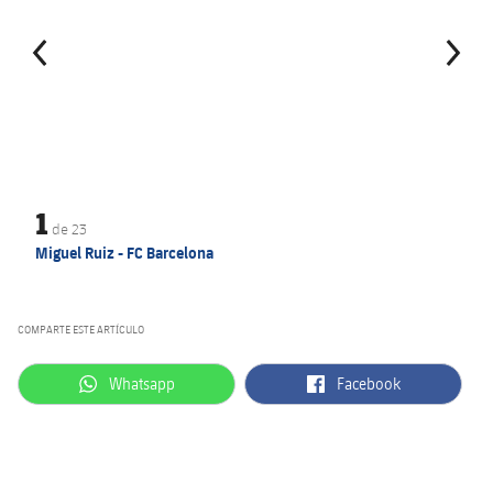
1
de
23
Miguel Ruiz - FC Barcelona
COMPARTE ESTE ARTÍCULO
label.aria.whatsapp
label.aria.facebook
Whatsapp
Facebook