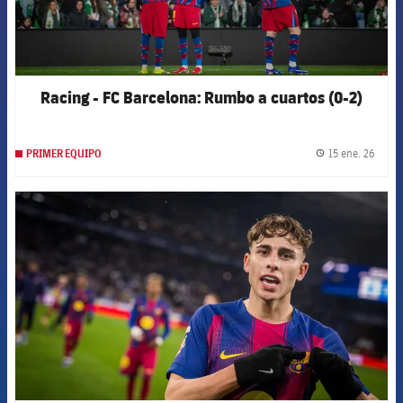
Racing - FC Barcelona: Rumbo a cuartos (0-2)
15 ene. 26
PRIMER EQUIPO
label.
FCB Barcelona badge