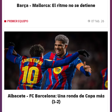
Barça - Mallorca: El ritmo no se detiene
07 feb. 26
PRIMER EQUIPO
label.
FCB Barcelona badge
Albacete - FC Barcelona: Una ronda de Copa más
(1-2)