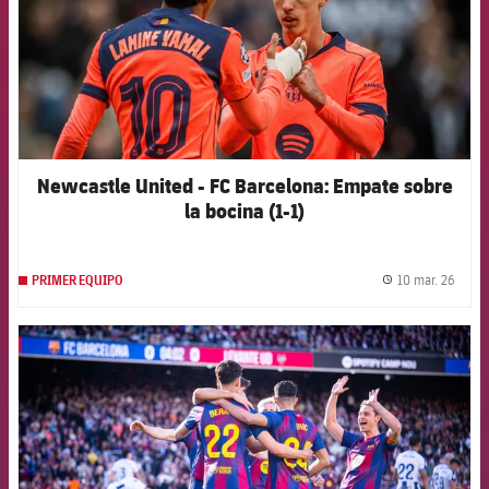
Newcastle United - FC Barcelona: Empate sobre
la bocina (1-1)
10 mar. 26
PRIMER EQUIPO
label.
FCB Barcelona badge