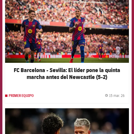
FC Barcelona - Sevilla: El líder pone la quinta
marcha antes del Newcastle (5-2)
15 mar. 26
PRIMER EQUIPO
label.
FCB Barcelona badge