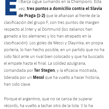
E
Calendario
l Barça sigue sumando en la Champions. Esta
Campus Verano
Base
tres puntos a domicilio contra el Slavia
vez,
SUB13
SUB13 B
Entradas
Barça Atlètic
de Praga (1-2)
que le afianzan al frente de la
plusicon
más
PLUSICON
MÁS
SUB12
clasificación del grupo F, con tres puntos de margen
SUB12 C
Gameday Shows
Junior
Primer Equipo
Instalaciones
respecto al Inter y al Dortmund (los italianos han
plusicon
más
SUB11 A
SUB11 C
ganado a los alemanes y los han atrapado en la
Resultados
Cadete A
Actualidad
Barça Atlètic
Spotify Camp Nou
clasificación). Los goles de Messi y Olayinka, en propia
plusicon
más
SUB11 B
portería, lo han hecho posible, en un partido que no ha
Clasificación
Cadete B
Calendario
Actualidad
Palau Blaugrana
Base
sido fácil ante un rival bien colocado y que ha buscado
plusicon
más
SUB10 A
Jugadores
el empate hasta el final. La solidez azulgrana,
Infantil A
Entradas
Calendario
Estadi Johan Cruyff
Actualidad
Ter Stegen
comandada por
, y la eficacia mostrada,
SUB10 B
PLUSICON
MÁS
Fotos
Infantil B
Messi
liderada por un
que ha vuelto a hacer historia,
Resultados
Resultados
Juvenil
Barça Cafe
Primer equipo
SUB9 A
plusicon
más
han sido clave.
plusicon
más
Historia
Mini
Clasificaciones
Clasificaciones
Cadete A
Ciutat Esportiva
Actualidad
SUB9 B
Barça Atlètic
plusicon
más
Servicios
Palmarés
Porque el argentino, que no se cansa de superar
plusicon
más
Jugadores
Jugadores
Cadete B
récords, ha vuelto a tachar otro de la lista. Y lo ha
Calendario
SUB8 A
La Masia
Actualidad
Base