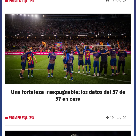
19 may. 26
PRIMER EQUIPO
label.
FCB Barcelona badge
Una fortaleza inexpugnable: los datos del 57 de
57 en casa
19 may. 26
PRIMER EQUIPO
label.
FCB Barcelona badge