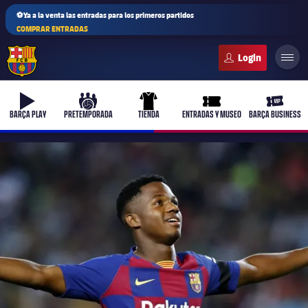
⚽Ya a la venta las entradas para los primeros partidos
COMPRAR ENTRADAS
FC Barcelona club badge
b-play
culers-ball
uniform
ticket-full
ticket-v
BARÇA PLAY
PRETEMPORADA
TIENDA
ENTRADAS Y MUSEO
BARÇA BUSINESS
PLUSICON
MÁS
Primer equipo
Femenino
plusicon
más
Actualidad
Barça Atlètic
plusicon
más