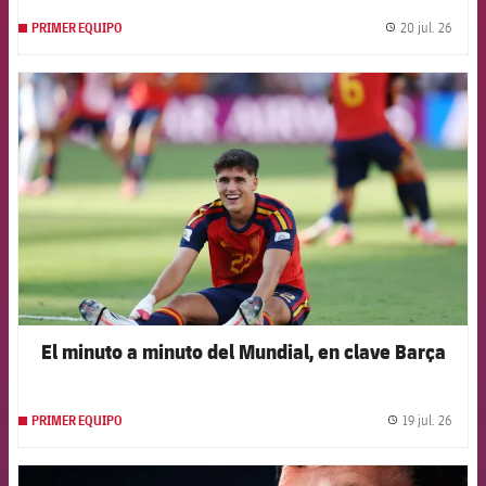
20 jul. 26
PRIMER EQUIPO
label.
FCB Barcelona badge
El minuto a minuto del Mundial, en clave Barça
19 jul. 26
PRIMER EQUIPO
label.
FCB Barcelona badge