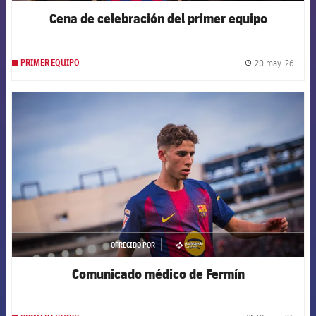
Cena de celebración del primer equipo
20 may. 26
PRIMER EQUIPO
label.
FCB Barcelona badge
OFRECIDO POR
asistencia
Comunicado médico de Fermín