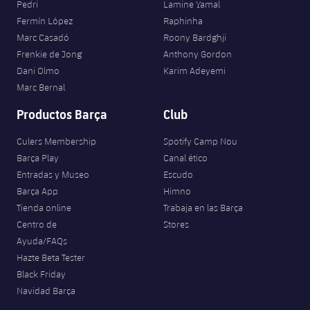
Pedri
Lamine Yamal
Fermín López
Raphinha
Marc Casadó
Roony Bardghji
Frenkie de Jong
Anthony Gordon
Dani Olmo
Karim Adeyemi
Marc Bernal
Productos Barça
Club
Culers Membership
Spotify Camp Nou
Barça Play
Canal ético
Entradas y Museo
Escudo
Barça App
Himno
Tienda online
Trabaja en las Barça
Centro de
Stores
Ayuda/FAQs
Hazte Beta Tester
Black Friday
Navidad Barça