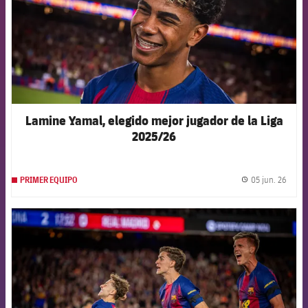
Lamine Yamal, elegido mejor jugador de la Liga
2025/26
05 jun. 26
PRIMER EQUIPO
label.
FCB Barcelona badge