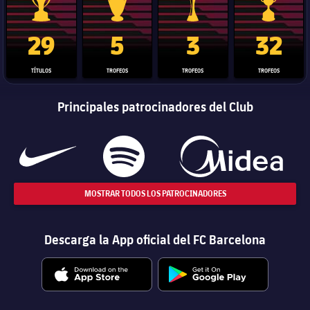
Trofeo de La Liga
Trofeo de la Liga de Campeones
Trofeo del Mundial de Clube
Copa del 
29
5
3
32
TÍTULOS
TROFEOS
TROFEOS
TROFEOS
Principales patrocinadores del Club
MOSTRAR TODOS LOS PATROCINADORES
Descarga la App oficial del FC Barcelona