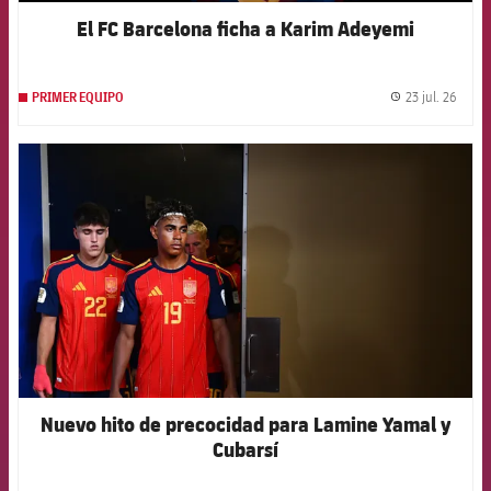
El FC Barcelona ficha a Karim Adeyemi
23 jul. 26
PRIMER EQUIPO
label.
FCB Barcelona badge
Nuevo hito de precocidad para Lamine Yamal y
Cubarsí