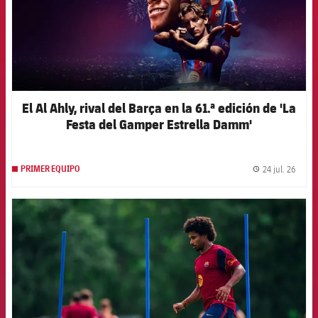
El Al Ahly, rival del Barça en la 61.ª edición de 'La
Festa del Gamper Estrella Damm'
24 jul. 26
PRIMER EQUIPO
label.
FCB Barcelona badge