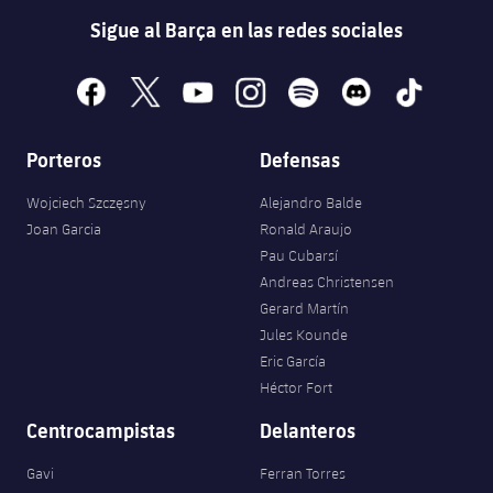
Sigue al Barça en las redes sociales
facebook
x
youtube
instagram
spotify
discord
tiktok
Porteros
Defensas
Wojciech Szczęsny
Alejandro Balde
Joan Garcia
Ronald Araujo
Pau Cubarsí
Andreas Christensen
Gerard Martín
Jules Kounde
Eric García
Héctor Fort
Centrocampistas
Delanteros
Gavi
Ferran Torres