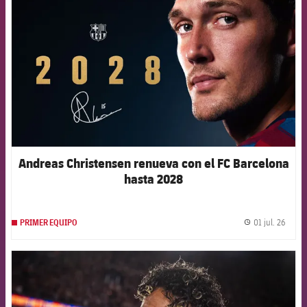
Andreas Christensen renueva con el FC Barcelona
hasta 2028
01 jul. 26
PRIMER EQUIPO
label.
FCB Barcelona badge