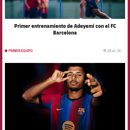
Primer entrenamiento de Adeyemi con el FC
Barcelona
24 jul. 26
PRIMER EQUIPO
label.
FCB Barcelona badge