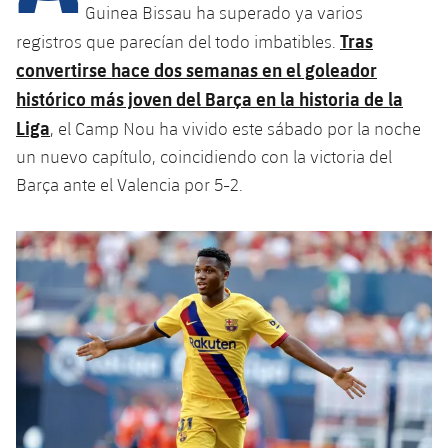
Calendario
Campus Verano
Base
Guinea Bissau ha superado ya varios
Tras
SUB13
registros que parecían del todo imbatibles.
SUB13 B
Entradas
Barça Atlètic
plusicon
más
convertirse hace dos semanas en el goleador
PLUSICON
MÁS
SUB12
SUB12 C
histórico más joven del Barça en la historia de la
Gameday Shows
Junior
Primer Equipo
Instalaciones
plusicon
más
Liga
, el Camp Nou ha vivido este sábado por la noche
SUB11 A
SUB11 C
Resultados
un nuevo capítulo, coincidiendo con la victoria del
Cadete A
Actualidad
Barça Atlètic
Spotify Camp Nou
plusicon
más
Barça ante el Valencia por 5-2.
SUB11 B
Clasificación
Cadete B
Calendario
Actualidad
Palau Blaugrana
Base
plusicon
más
SUB10 A
Jugadores
Infantil A
Entradas
Calendario
Estadi Johan Cruyff
Actualidad
SUB10 B
PLUSICON
MÁS
Fotos
Infantil B
Resultados
Resultados
Juvenil
Barça Cafe
Primer equipo
SUB9 A
plusicon
más
plusicon
más
Historia
Mini
Clasificaciones
Clasificaciones
Cadete A
Ciutat Esportiva
Actualidad
SUB9 B
Barça Atlètic
plusicon
más
Servicios
Palmarés
plusicon
más
Jugadores
Jugadores
Cadete B
Calendario
SUB8 A
La Masia
Actualidad
Base