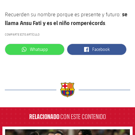
Jugadores
Noticias
Apúntate a las amateurs
plusicon
más
se
Recuerden su nombre porque es presente y futuro:
Calendario
llama Ansu Fati y es el niño romperécords
Voleibol masculino
.
Apúntate a las amateurs
PLUSICON
MÁS
COMPARTE ESTE ARTÍCULO
Resultados
Voleibol femenino
Carnet de las Secciones Amateurs
League of Legends
label.aria.whatsapp
label.aria.facebook
Whatsapp
Facebook
Clasificaciones
VALORANT Rising
Fotos
VALORANT Game Changers
eFootball
label.aria.barcelona
RELACIONADO
CON ESTE CONTENIDO
FCB Barcelona badge