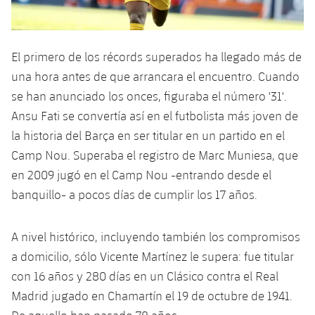
plusicon
más
Servicios Médicos
Acreditaciones
Fotos
Fotos
Infantil A
Entradas
SUB8 B
Calendario
Campus Verano
Actualidad
Accesibilidad
Historia
Instalaciones
El primero de los récords superados ha llegado más de
Infantil B
Resultados
Resultados
Juvenil
una hora antes de que arrancara el encuentro. Cuando
PLUSICON
MÁS
Palmarés
se han anunciado los onces, figuraba el número '31'.
Clasificaciones
Jugadores
Cadete
Primer equipo
Ansu Fati se convertía así en el futbolista más joven de
plusicon
más
Jugadors
la historia del Barça en ser titular en un partido en el
Clasificaciones
Infantil
Actualidad
Barça Atlètic
Camp Nou. Superaba el registro de Marc Muniesa, que
plusicon
más
Fotos
en 2009 jugó en el Camp Nou -entrando desde el
Alevín
Calendario
Actualidad
Base
banquillo- a pocos días de cumplir los 17 años.
plusicon
más
Palmarés
Entradas
Calendario
Campus Verano
Actualidad
A nivel histórico, incluyendo también los compromisos
Historia
Resultados
a domicilio, sólo Vicente Martínez le supera: fue titular
Resultados
Barça C
PLUSICON
MÁS
con 16 años y 280 días en un Clásico contra el Real
Clasificaciones
Jugadores
Madrid jugado en Chamartín el 19 de octubre de 1941.
Junior
Información general
plusicon
más