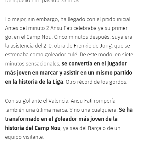
De aquello han pasado 78 años...
Jugadores
Clasificaciones
Juvenil
Noticias
Atletismo
plusicon
más
Lo mejor, sin embargo, ha llegado con el pitido inicial.
Fotos
Infantil
Actualidad
Antes del minuto 2 Ansu Fati celebraba ya su primer
Baloncesto en silla de ruedas
plusicon
más
Historia
gol en el Camp Nou. Cinco minutos después, suya era
Alevín
Masculino
Actualidad
la asistencia del 2-0, obra de Frenkie de Jong, que se
Hockey sobre hielo
plusicon
más
Palmarés
estrenaba como goleador culé. De este modo, en siete
Femenino
Jugadores
se convertía en el jugador
Actualidad
minutos sensacionales,
Hockey hierba
plusicon
más
más joven en marcar y asistir en un mismo partido
Agenda
Calendario
Jugadores
Noticias
en la historia de la Liga
Patinaje artístico
. Otro récord de los gordos.
plusicon
más
Resultados
Calendario
Hockey Hierba Masculino
Escuela de Patinaje
Actualidad
Con su gol ante el Valencia, Ansu Fati rompería
Clasificaciones
Se ha
también una última marca. Y no una cualquiera.
Resultados
Hockey Hierba Femenino
Plantilla
Rugby
plusicon
más
transformado en el goleador más joven de la
Clasificaciones
historia del Camp Nou
, ya sea del Barça o de un
Agenda
Actualidad
Voleibol
plusicon
más
equipo visitante.