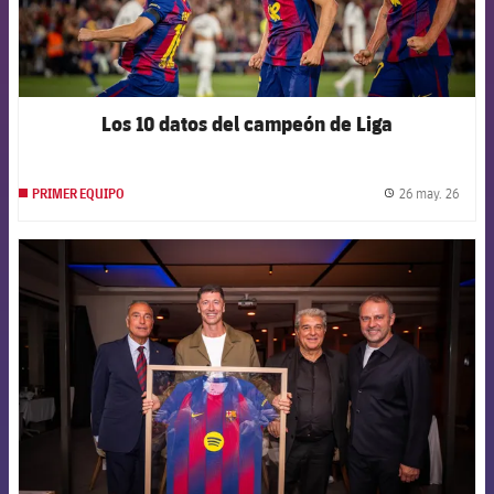
Los 10 datos del campeón de Liga
26 may. 26
PRIMER EQUIPO
label.
FCB Barcelona badge