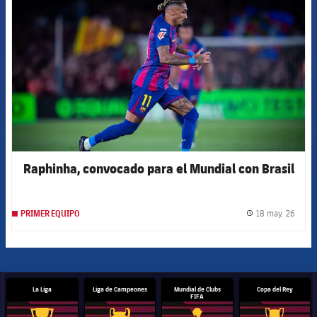
Raphinha, convocado para el Mundial con Brasil
18 may. 26
PRIMER EQUIPO
label.
La Liga
Liga de Campeones
Mundial de Clubs
Copa del Rey
FIFA