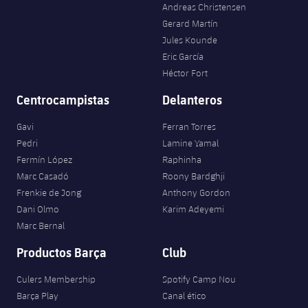
Andreas Christensen
Jugadores
Noticias
Apúntate a las amateurs
Gerard Martín
plusicon
más
Jules Kounde
Calendario
Voleibol masculino
Apúntate a las amateurs
Eric García
PLUSICON
MÁS
Héctor Fort
Resultados
Voleibol femenino
Carnet de las Secciones Amateurs
League of Legends
Centrocampistas
Delanteros
Clasificaciones
VALORANT Rising
Gavi
Ferran Torres
Pedri
Lamine Yamal
Fotos
VALORANT Game Changers
Fermín López
Raphinha
Marc Casadó
Roony Bardghji
Frenkie de Jong
Anthony Gordon
eFootball
Dani Olmo
Karim Adeyemi
Marc Bernal
Productos Barça
Club
Culers Membership
Spotify Camp Nou
Barça Play
Canal ético