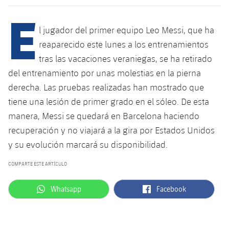
Calendario
Campus Verano
Base
E
SUB13
SUB13 B
Entradas
l jugador del primer equipo Leo Messi, que ha
Barça Atlètic
plusicon
más
PLUSICON
MÁS
reaparecido este lunes a los entrenamientos
SUB12
SUB12 C
Gameday Shows
Junior
tras las vacaciones veraniegas, se ha retirado
Primer Equipo
Instalaciones
plusicon
más
SUB11 A
del entrenamiento por unas molestias en la pierna
SUB11 C
Resultados
Cadete A
Actualidad
derecha. Las pruebas realizadas han mostrado que
Barça Atlètic
Spotify Camp Nou
plusicon
más
SUB11 B
tiene una lesión de primer grado en el sóleo. De esta
Clasificación
Cadete B
Calendario
Actualidad
Palau Blaugrana
manera, Messi se quedará en Barcelona haciendo
Base
plusicon
más
SUB10 A
Jugadores
recuperación y no viajará a la gira por Estados Unidos
Infantil A
Entradas
Calendario
Estadi Johan Cruyff
Actualidad
y su evolución marcará su disponibilidad.
SUB10 B
PLUSICON
MÁS
Fotos
Infantil B
Resultados
Resultados
COMPARTE ESTE ARTÍCULO
Juvenil
Barça Cafe
Primer equipo
SUB9 A
plusicon
más
plusicon
más
Historia
Mini
Clasificaciones
label.aria.whatsapp
label.aria.facebook
Whatsapp
Facebook
Clasificaciones
Cadete A
Ciutat Esportiva
Actualidad
SUB9 B
Barça Atlètic
plusicon
más
Servicios
Palmarés
plusicon
más
Jugadores
Jugadores
Cadete B
Calendario
SUB8 A
La Masia
Actualidad
Base