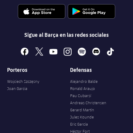
Sigue al Barça en las redes sociales
facebook
x
youtube
instagram
spotify
discord
tiktok
Porteros
Defensas
Wojciech Szczęsny
Alejandro Balde
Joan Garcia
Ronald Araujo
Pau Cubarsí
Andreas Christensen
Gerard Martín
Jules Kounde
Eric García
Héctor Fort