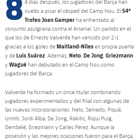
8
Calendario
4 días después, los jugadores del Barça han
Campus Verano
Base
54º
vuelto a pisar el césped del Camp Nou. El
SUB13
SUB13 B
Entradas
Barça Atlètic
Trofeo Joan Gamper
ha enfrentado al
plusicon
más
PLUSICON
MÁS
SUB12
conjunto azulgrana contra el Arsenal. Un partido en el
SUB12 C
Gameday Shows
Junior
Primer Equipo
Instalaciones
que los de Ernesto Valverde han vencido por 2-1
plusicon
más
SUB11 A
SUB11 C
Maitland-Niles
gracias a los goles de
en propia puerta
Resultados
Cadete A
Actualidad
Barça Atlètic
Spotify Camp Nou
Luis
Suárez
Neto
De
Jong
Griezmann
y de
. Además,
,
,
plusicon
más
SUB11 B
Clasificación
Wagué
y
han debutado en el Camp Nou como
Cadete B
Calendario
Actualidad
Palau Blaugrana
Base
jugadores del Barça.
plusicon
más
SUB10 A
Jugadores
Infantil A
Entradas
Calendario
Estadi Johan Cruyff
Actualidad
SUB10 B
Valverde ha formado un once titular combinando
PLUSICON
MÁS
Fotos
Infantil B
Resultados
jugadores experimentados y del filial con algunas de
Resultados
Juvenil
Barça Cafe
Primer equipo
SUB9 A
plusicon
más
las nuevas incorporaciones: Neto, Semedo, Piqué,
plusicon
más
Historia
Mini
Clasificaciones
Clasificaciones
Umtiti, Jordi Alba, De Jong, Rakitic, Riqui Puig,
Cadete A
Ciutat Esportiva
Actualidad
SUB9 B
Barça Atlètic
plusicon
más
Servicios
Palmarés
Dembélé, Griezmann y Carles Pérez. Aunque la
plusicon
más
Jugadores
Jugadores
Cadete B
posesión y las mejores ocasiones fueron para el Barça,
Calendario
SUB8 A
La Masia
Actualidad
Base