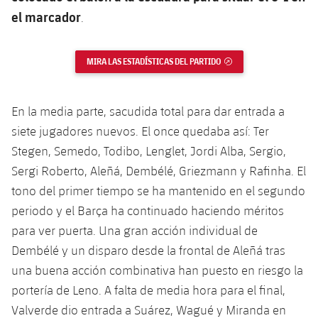
Jugadores
Clasificaciones
el marcador
Juvenil
.
Noticias
Atletismo
plusicon
más
Fotos
Infantil
Actualidad
MIRA LAS ESTADÍSTICAS DEL PARTIDO
ENLACE EXTERNO
Baloncesto en silla de ruedas
plusicon
más
Historia
Alevín
Masculino
Actualidad
Hockey sobre hielo
plusicon
más
En la media parte, sacudida total para dar entrada a
Palmarés
siete jugadores nuevos. El once quedaba así: Ter
Femenino
Jugadores
Actualidad
Hockey hierba
plusicon
más
Stegen, Semedo, Todibo, Lenglet, Jordi Alba, Sergio,
Agenda
Sergi Roberto, Aleñá, Dembélé, Griezmann y Rafinha. El
Calendario
Jugadores
Noticias
Patinaje artístico
plusicon
más
tono del primer tiempo se ha mantenido en el segundo
Resultados
periodo y el Barça ha continuado haciendo méritos
Calendario
Hockey Hierba Masculino
Escuela de Patinaje
Actualidad
para ver puerta. Una gran acción individual de
Clasificaciones
Resultados
Dembélé y un disparo desde la frontal de Aleñá tras
Hockey Hierba Femenino
Plantilla
Rugby
plusicon
más
una buena acción combinativa han puesto en riesgo la
Clasificaciones
portería de Leno. A falta de media hora para el final,
Agenda
Actualidad
Voleibol
plusicon
más
Valverde dio entrada a Suárez, Wagué y Miranda en