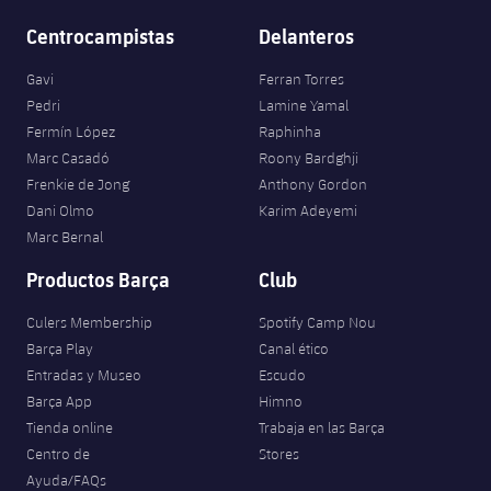
Centrocampistas
Delanteros
Gavi
Ferran Torres
Pedri
Lamine Yamal
Fermín López
Raphinha
Marc Casadó
Roony Bardghji
Frenkie de Jong
Anthony Gordon
Dani Olmo
Karim Adeyemi
Marc Bernal
Productos Barça
Club
Culers Membership
Spotify Camp Nou
Barça Play
Canal ético
Entradas y Museo
Escudo
Barça App
Himno
Tienda online
Trabaja en las Barça
Centro de
Stores
Ayuda/FAQs