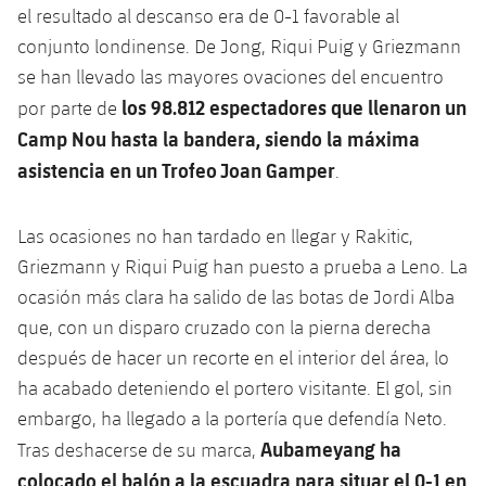
plusicon
más
Servicios Médicos
el resultado al descanso era de 0-1 favorable al
Acreditaciones
Fotos
Fotos
Infantil A
Entradas
SUB8 B
conjunto londinense. De Jong, Riqui Puig y Griezmann
Calendario
Campus Verano
Actualidad
Accesibilidad
Historia
se han llevado las mayores ovaciones del encuentro
Instalaciones
Infantil B
Resultados
Resultados
los 98.812 espectadores que llenaron un
por parte de
Juvenil
PLUSICON
MÁS
Palmarés
Camp Nou hasta la bandera, siendo la máxima
Clasificaciones
Jugadores
Cadete
asistencia en un Trofeo Joan Gamper
Primer equipo
.
plusicon
más
Jugadors
Clasificaciones
Infantil
Actualidad
Barça Atlètic
Las ocasiones no han tardado en llegar y Rakitic,
plusicon
más
Fotos
Griezmann y Riqui Puig han puesto a prueba a Leno. La
Alevín
Calendario
Actualidad
Base
ocasión más clara ha salido de las botas de Jordi Alba
plusicon
más
Palmarés
que, con un disparo cruzado con la pierna derecha
Entradas
Calendario
Campus Verano
Actualidad
después de hacer un recorte en el interior del área, lo
Historia
ha acabado deteniendo el portero visitante. El gol, sin
Resultados
Resultados
Barça C
embargo, ha llegado a la portería que defendía Neto.
PLUSICON
MÁS
Clasificaciones
Aubameyang ha
Tras deshacerse de su marca,
Jugadores
Junior
Información general
plusicon
más
colocado el balón a la escuadra para situar el 0-1 en