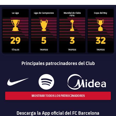
La Liga
Liga de Campeones
Mundial de Clubs
Copa del Rey
FIFA
Trofeo de La Liga
Trofeo de la Liga de Campeones
Trofeo del Mundial de Clube
Copa del 
29
5
3
32
TÍTULOS
TROFEOS
TROFEOS
TROFEOS
Principales patrocinadores del Club
MOSTRAR TODOS LOS PATROCINADORES
Descarga la App oficial del FC Barcelona