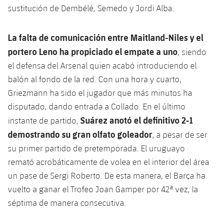
sustitución de Dembélé, Semedo y Jordi Alba.
Jugadores
Noticias
Apúntate a las amateurs
plusicon
más
Calendario
La falta de comunicación entre Maitland-Niles y el
Voleibol masculino
Apúntate a las amateurs
PLUSICON
MÁS
portero Leno ha propiciado el empate a uno
, siendo
Resultados
Voleibol femenino
Carnet de las Secciones Amateurs
League of Legends
el defensa del Arsenal quien acabó introduciendo el
balón al fondo de la red. Con una hora y cuarto,
Clasificaciones
VALORANT Rising
Griezmann ha sido el jugador que más minutos ha
disputado, dando entrada a Collado. En el último
Fotos
VALORANT Game Changers
Suárez anotó el definitivo 2-1
instante de partido,
demostrando su gran olfato goleador
, a pesar de ser
eFootball
su primer partido de pretemporada. El uruguayo
remató acrobáticamente de volea en el interior del área
un pase de Sergi Roberto. De esta manera, el Barça ha
vuelto a ganar el Trofeo Joan Gamper por 42ª vez, la
séptima de manera consecutiva.