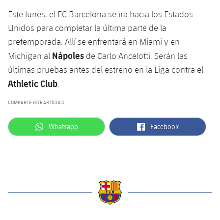
Este lunes, el FC Barcelona se irá hacia los Estados
Unidos para completar la última parte de la
pretemporada. Allí se enfrentará en Miami y en
Nápoles
Michigan al
de Carlo Ancelotti. Serán las
últimas pruebas antes del estreno en la Liga contra el
Athletic
Club
.
COMPARTE ESTE ARTÍCULO
label.aria.whatsapp
label.aria.facebook
Whatsapp
Facebook
label.aria.barcelona