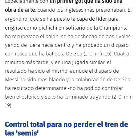
un primer gol que ha sido una
Especialmente con
Jugadores
Clasificaciones
Juvenil
obra de arte
, cuando los ingleses más presionaban. El
Noticias
Atletismo
plusicon
más
se ha puesto la capa de líder para
argentino, que
Fotos
Infantil
Actualidad
erigirse como pichichi en solitario de la Champions
,
Baloncesto en silla de ruedas
plusicon
más
Historia
ha recuperado el balón, se ha deshecho de dos rivales
Alevín
Masculino
Actualidad
yendo de fuera hacia dentro y ha probado un disparo
Hockey sobre hielo
plusicon
más
Palmarés
con rosca que ha batido a De Gea (1-0, min 15). Cuatro
Femenino
Jugadores
Actualidad
minutos más tarde, y en una jugada similar, el
Hockey hierba
plusicon
más
resultado ha sido el mismo, aunque el disparo de
Agenda
Calendario
Jugadores
Noticias
Messi ha sido más blando y la colaboración de De Gea
Patinaje artístico
plusicon
más
ha resultado determinante -no ha podido controlar
Resultados
Calendario
Hockey Hierba Masculino
Escuela de Patinaje
Actualidad
bien el esférico y se lo ha terminado tragando (2-0, min
19).
Clasificaciones
Resultados
Hockey Hierba Femenino
Plantilla
Rugby
plusicon
más
Control total para no perder el tren de
Clasificaciones
Agenda
Actualidad
Voleibol
las 'semis'
plusicon
más