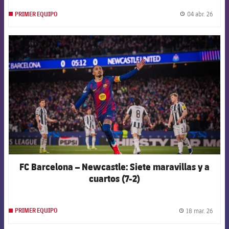
04 abr. 26
PRIMER EQUIPO
label.
FCB Barcelona badge
FC Barcelona – Newcastle: Siete maravillas y a
cuartos (7-2)
18 mar. 26
PRIMER EQUIPO
label.