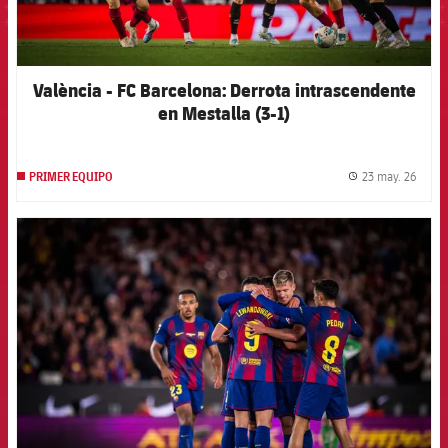
València - FC Barcelona: Derrota intrascendente
en Mestalla (3-1)
23 may. 26
PRIMER EQUIPO
label.
FCB Barcelona badge