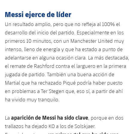
plusicon
más
Servicios Médicos
Acreditaciones
Fotos
Fotos
Infantil A
Entradas
Messi ejerce de líder
SUB8 B
Calendario
Campus Verano
Actualidad
Accesibilidad
Historia
Instalaciones
Un resultado amplio, pero que no refleja al 100% el
Infantil B
Resultados
Resultados
Juvenil
desarrollo del inicio del partido. Especialmente en los
PLUSICON
MÁS
Palmarés
primeros 10 minutos, con un Manchester United muy
Clasificaciones
Jugadores
Cadete
Primer equipo
intenso, lleno de energía y que ha estado a punto de
plusicon
más
Jugadors
adelantarse en alguna ocasión clara. La más destacada,
Clasificaciones
Infantil
Actualidad
Barça Atlètic
el remate de Rashford contra el larguero en la primera
plusicon
más
Fotos
jugada de partido. También una buena acción de
Alevín
Calendario
Actualidad
Base
Martial que ha rechazado Piqué podría haber puesto
plusicon
más
Palmarés
en problemas a Ter Stegen que, eso sí, a partir de ahí
Entradas
Calendario
Campus Verano
Actualidad
ha vivido muy tranquilo.
Historia
Resultados
Resultados
Barça C
PLUSICON
MÁS
aparición de Messi ha sido clave
La
, porque en dos
Clasificaciones
Jugadores
trallazos ha dejado KO a los de Solskjaer.
Junior
Información general
plusicon
más