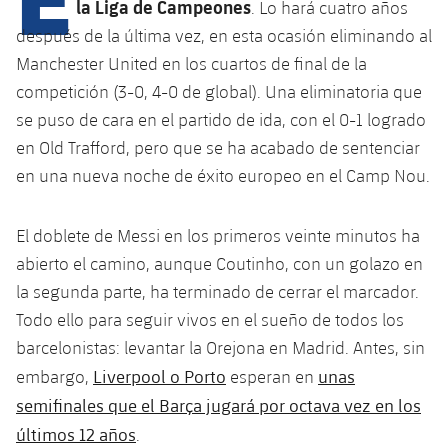
Calendario
la Liga de Campeones
. Lo hará cuatro años
Campus Verano
Base
después de la última vez, en esta ocasión eliminando al
SUB13
SUB13 B
Entradas
Barça Atlètic
Manchester United en los cuartos de final de la
plusicon
más
PLUSICON
MÁS
SUB12
competición (3-0, 4-0 de global). Una eliminatoria que
SUB12 C
Gameday Shows
Junior
Primer Equipo
Instalaciones
se puso de cara en el partido de ida, con el 0-1 logrado
plusicon
más
SUB11 A
SUB11 C
en Old Trafford, pero que se ha acabado de sentenciar
Resultados
Cadete A
Actualidad
Barça Atlètic
Spotify Camp Nou
en una nueva noche de éxito europeo en el Camp Nou.
plusicon
más
SUB11 B
Clasificación
Cadete B
Calendario
Actualidad
Palau Blaugrana
Base
plusicon
más
El doblete de Messi en los primeros veinte minutos ha
SUB10 A
Jugadores
Infantil A
abierto el camino, aunque Coutinho, con un golazo en
Entradas
Calendario
Estadi Johan Cruyff
Actualidad
SUB10 B
la segunda parte, ha terminado de cerrar el marcador.
PLUSICON
MÁS
Fotos
Infantil B
Resultados
Todo ello para seguir vivos en el sueño de todos los
Resultados
Juvenil
Barça Cafe
Primer equipo
SUB9 A
plusicon
más
barcelonistas: levantar la Orejona en Madrid. Antes, sin
plusicon
más
Historia
Mini
Clasificaciones
Clasificaciones
Liverpool o Porto
unas
embargo,
esperan en
Cadete A
Ciutat Esportiva
Actualidad
SUB9 B
Barça Atlètic
plusicon
más
Servicios
Palmarés
semifinales que el Barça jugará por octava vez en los
plusicon
más
Jugadores
Jugadores
Cadete B
últimos 12 años
.
Calendario
SUB8 A
La Masia
Actualidad
Base