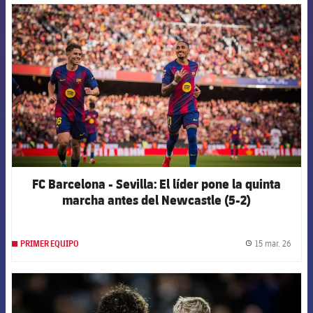
FCB Barcelona badge
FC Barcelona - Sevilla: El líder pone la quinta
marcha antes del Newcastle (5-2)
15 mar. 26
PRIMER EQUIPO
label.
FCB Barcelona badge