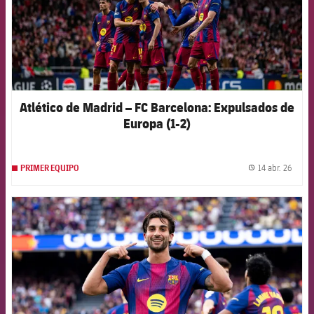
Atlético de Madrid – FC Barcelona: Expulsados de
Europa (1-2)
14 abr. 26
PRIMER EQUIPO
label.
FCB Barcelona badge