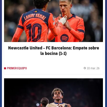
Newcastle United - FC Barcelona: Empate sobre
la bocina (1-1)
10 mar. 26
PRIMER EQUIPO
label.
FCB Barcelona badge