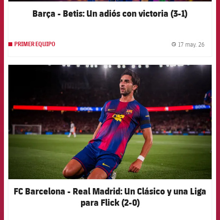
Barça - Betis: Un adiós con victoria (3-1)
17 may. 26
PRIMER EQUIPO
label.
FCB Barcelona badge
FC Barcelona - Real Madrid: Un Clásico y una Liga
para Flick (2-0)