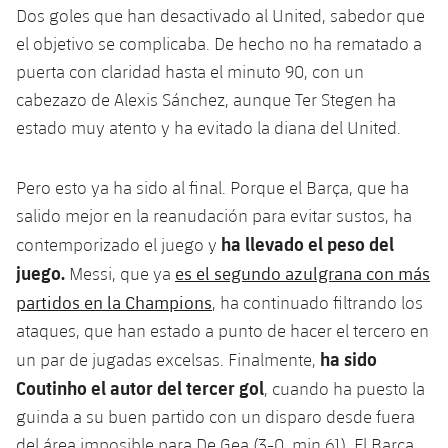
Dos goles que han desactivado al United, sabedor que
Jugadores
Noticias
Apúntate a las amateurs
plusicon
más
el objetivo se complicaba. De hecho no ha rematado a
Calendario
puerta con claridad hasta el minuto 90, con un
Voleibol masculino
Apúntate a las amateurs
PLUSICON
MÁS
cabezazo de Alexis Sánchez, aunque Ter Stegen ha
Resultados
Voleibol femenino
estado muy atento y ha evitado la diana del United.
Carnet de las Secciones Amateurs
League of Legends
Clasificaciones
VALORANT Rising
Pero esto ya ha sido al final. Porque el Barça, que ha
salido mejor en la reanudación para evitar sustos, ha
Fotos
VALORANT Game Changers
ha llevado el peso del
contemporizado el juego y
juego.
es el segundo azulgrana con más
Messi, que ya
eFootball
partidos en la Champions
, ha continuado filtrando los
ataques, que han estado a punto de hacer el tercero en
ha sido
un par de jugadas excelsas. Finalmente,
Coutinho el autor del tercer gol
, cuando ha puesto la
guinda a su buen partido con un disparo desde fuera
del área imposible para De Gea (3-0, min 61). El Barça,