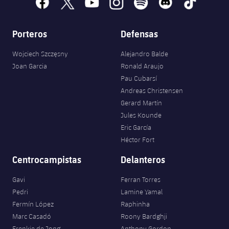
facebook
x
youtube
instagram
spotify
discord
tiktok
Porteros
Defensas
Wojciech Szczęsny
Alejandro Balde
Joan Garcia
Ronald Araujo
Pau Cubarsí
Andreas Christensen
Gerard Martín
Jules Kounde
Eric García
Héctor Fort
Centrocampistas
Delanteros
Gavi
Ferran Torres
Pedri
Lamine Yamal
Fermín López
Raphinha
Marc Casadó
Roony Bardghji
Frenkie de Jong
Anthony Gordon