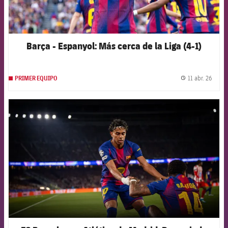
Barça - Espanyol: Más cerca de la Liga (4-1)
11 abr. 26
PRIMER EQUIPO
label.
FCB Barcelona badge