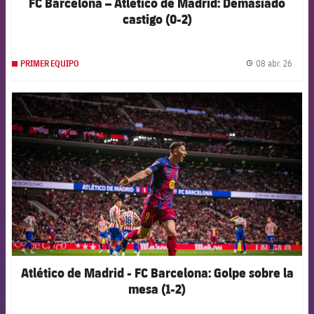
FC Barcelona – Atlético de Madrid: Demasiado
castigo (0-2)
08 abr. 26
PRIMER EQUIPO
label.
FCB Barcelona badge
Atlético de Madrid - FC Barcelona: Golpe sobre la
mesa (1-2)