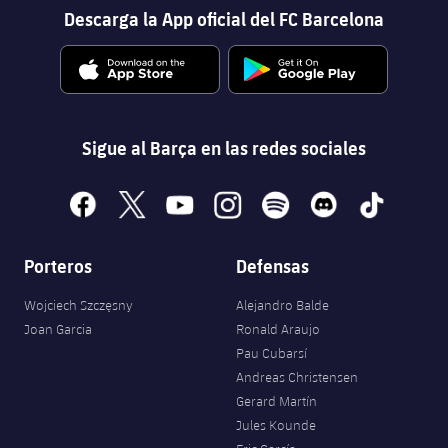
Descarga la App oficial del FC Barcelona
Sigue al Barça en las redes sociales
facebook
x
youtube
instagram
spotify
discord
tiktok
Porteros
Defensas
Wojciech Szczęsny
Alejandro Balde
Joan Garcia
Ronald Araujo
Pau Cubarsí
Andreas Christensen
FORÇA BARÇA
Gerard Martín
30
label.aria.fire
Força Barça
label.aria.forcabarca
Jules Kounde