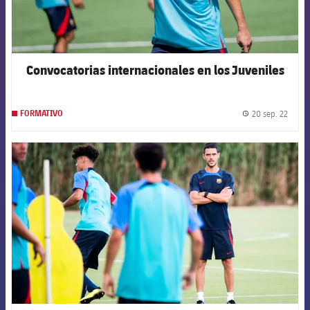
Convocatorias internacionales en los Juveniles
20 sep. 22
FORMATIVO
label.
FCB Barcelona badge