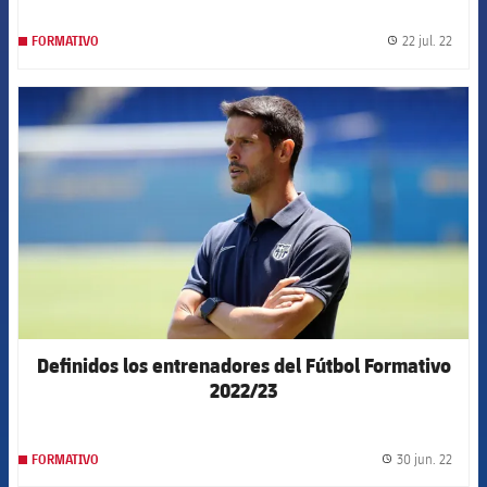
22 jul. 22
FORMATIVO
label.
FCB Barcelona badge
Definidos los entrenadores del Fútbol Formativo
2022/23
30 jun. 22
FORMATIVO
label.