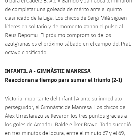
0 para el Cadete B. Aleix Garrido y Jan Coca terminaron
Jugadores
Noticias
Apúntate a las amateurs
de completar una goleada de mérito ante el quinto
plusicon
más
clasificado de la Liga. Los chicos de Sergi Milà siguen
Calendario
Voleibol masculino
Apúntate a las amateurs
líderes en solitario y de momento ganan el pulso al
PLUSICON
MÁS
Reus Deportiu. El próximo compromiso de los
Resultados
Voleibol femenino
Carnet de las Secciones Amateurs
League of Legends
azulgranas es el próximo sábado en el campo del Prat,
octavo clasificado.
Clasificaciones
VALORANT Rising
Fotos
INFANTIL A - GIMNÀSTIC MANRESA
VALORANT Game Changers
Reaccionan a tiempo para sumar el triunfo (2-1)
eFootball
Victoria importante del Infantil A ante su inmediato
perseguidor, el Gimnàstic de Manresa. Los chicos de
Álex Urrestarazu se llevaron los tres puntos gracias a
los goles de Amadou Balde e Íker Bravo. Todo sucedió
en tres minutos de locura, entre el minuto 67 y el 69,