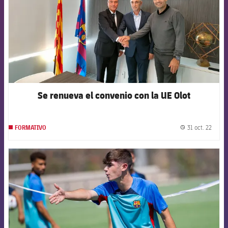
Se renueva el convenio con la UE Olot
31 oct. 22
FORMATIVO
label.
FCB Barcelona badge