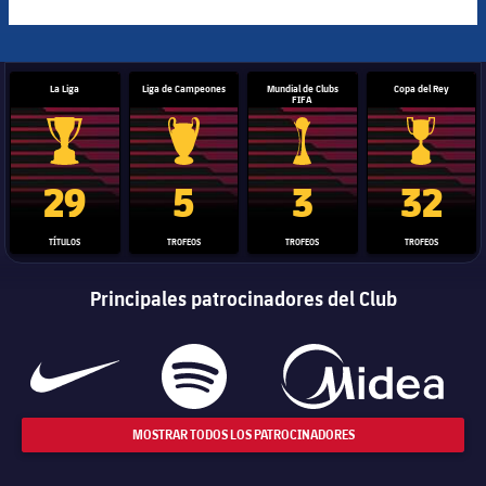
La Liga
Liga de Campeones
Mundial de Clubs
Copa del Rey
FIFA
Trofeo de La Liga
Trofeo de la Liga de Campeones
Trofeo del Mundial de Clube
Copa del 
29
5
3
32
TÍTULOS
TROFEOS
TROFEOS
TROFEOS
Principales patrocinadores del Club
MOSTRAR TODOS LOS PATROCINADORES