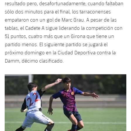
plusicon
más
Servicios Médicos
resultado pero, desafortunadamente, cuando faltaban
Acreditaciones
Fotos
Fotos
Infantil A
sólo dos minutos para el final, los tarraconenses
Entradas
SUB8 B
Calendario
Campus Verano
Actualidad
Accesibilidad
empataron con un gol de Marc Grau. A pesar de las
Historia
Instalaciones
Infantil B
Resultados
tablas, el Cadete A sigue liderando la competición con
Resultados
Juvenil
PLUSICON
MÁS
Palmarés
51 puntos, cuatro más que un Girona que tiene un
Clasificaciones
Jugadores
partido menos. El siguiente partido se jugará el
Cadete
Primer equipo
plusicon
más
próximo domingo en la Ciudad Deportiva contra la
Jugadors
Clasificaciones
Infantil
Damm, décimo clasificado.
Actualidad
Barça Atlètic
plusicon
más
Fotos
Alevín
Calendario
Actualidad
Base
plusicon
más
Palmarés
Entradas
Calendario
Campus Verano
Actualidad
Historia
Resultados
Resultados
Barça C
PLUSICON
MÁS
Clasificaciones
Jugadores
Junior
Información general
plusicon
más