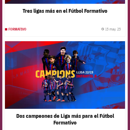
Tres ligas más en el Fútbol Formativo
13 may. 23
FORMATIVO
label.
FCB Barcelona badge
Dos campeones de Liga más para el Fútbol
Formativo