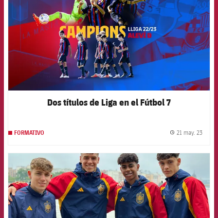
Dos títulos de Liga en el Fútbol 7
21 may. 23
FORMATIVO
label.
FCB Barcelona badge