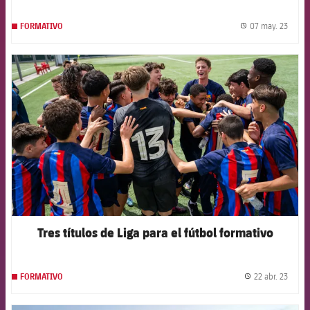
07 may. 23
FORMATIVO
label.
FCB Barcelona badge
Tres títulos de Liga para el fútbol formativo
22 abr. 23
FORMATIVO
label.