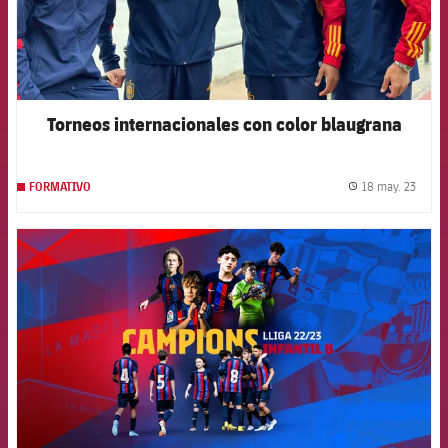
Torneos internacionales con color blaugrana
18 may. 23
FORMATIVO
label.
FCB Barcelona badge