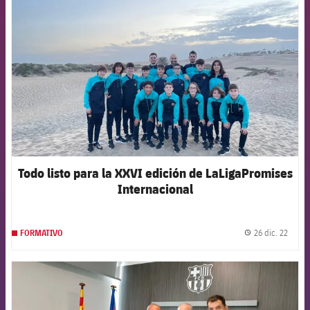
FCB Barcelona badge
Todo listo para la XXVI edición de LaLigaPromises
Internacional
26 dic. 22
FORMATIVO
label.
FCB Barcelona badge