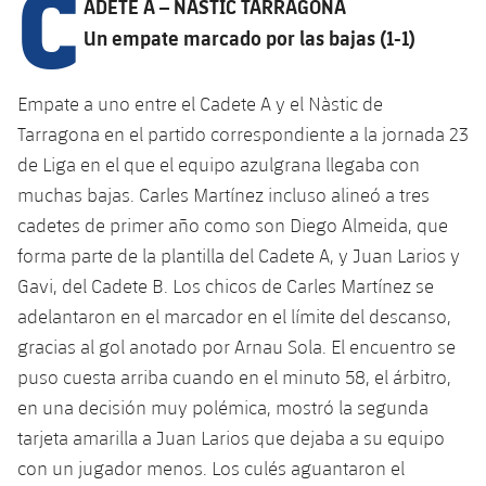
C
Calendario
ADETE A – NÀSTIC TARRAGONA
Campus Verano
Base
Un empate marcado por las bajas (1-1)
SUB13
SUB13 B
Entradas
Barça Atlètic
plusicon
más
PLUSICON
MÁS
SUB12
Empate a uno entre el Cadete A y el Nàstic de
SUB12 C
Gameday Shows
Junior
Primer Equipo
Instalaciones
plusicon
más
Tarragona en el partido correspondiente a la jornada 23
SUB11 A
SUB11 C
de Liga en el que el equipo azulgrana llegaba con
Resultados
Cadete A
Actualidad
Barça Atlètic
Spotify Camp Nou
plusicon
más
muchas bajas. Carles Martínez incluso alineó a tres
SUB11 B
Clasificación
cadetes de primer año como son Diego Almeida, que
Cadete B
Calendario
Actualidad
Palau Blaugrana
Base
plusicon
más
forma parte de la plantilla del Cadete A, y Juan Larios y
SUB10 A
Jugadores
Infantil A
Gavi, del Cadete B. Los chicos de Carles Martínez se
Entradas
Calendario
Estadi Johan Cruyff
Actualidad
SUB10 B
adelantaron en el marcador en el límite del descanso,
PLUSICON
MÁS
Fotos
Infantil B
Resultados
gracias al gol anotado por Arnau Sola. El encuentro se
Resultados
Juvenil
Barça Cafe
Primer equipo
SUB9 A
plusicon
más
puso cuesta arriba cuando en el minuto 58, el árbitro,
plusicon
más
Historia
Mini
Clasificaciones
Clasificaciones
en una decisión muy polémica, mostró la segunda
Cadete A
Ciutat Esportiva
Actualidad
SUB9 B
Barça Atlètic
plusicon
más
tarjeta amarilla a Juan Larios que dejaba a su equipo
Servicios
Palmarés
plusicon
más
Jugadores
Jugadores
Cadete B
con un jugador menos. Los culés aguantaron el
Calendario
SUB8 A
La Masia
Actualidad
Base