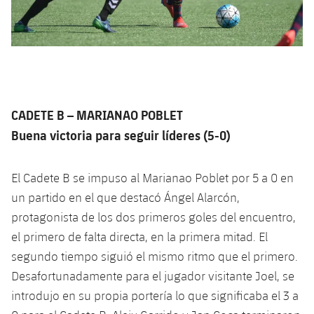
Jugadores
Clasificaciones
Juvenil
Noticias
Atletismo
plusicon
más
Fotos
Infantil
Actualidad
Baloncesto en silla de ruedas
plusicon
más
Historia
Alevín
Masculino
Actualidad
Hockey sobre hielo
plusicon
más
Palmarés
CADETE B – MARIANAO POBLET
Femenino
Buena victoria para seguir líderes (5-0)
Jugadores
Actualidad
Hockey hierba
plusicon
más
Agenda
Calendario
Jugadores
El Cadete B se impuso al Marianao Poblet por 5 a 0 en
Noticias
Patinaje artístico
plusicon
más
un partido en el que destacó Ángel Alarcón,
Resultados
Calendario
Hockey Hierba Masculino
protagonista de los dos primeros goles del encuentro,
Escuela de Patinaje
Actualidad
el primero de falta directa, en la primera mitad. El
Clasificaciones
Resultados
Hockey Hierba Femenino
Plantilla
Rugby
segundo tiempo siguió el mismo ritmo que el primero.
plusicon
más
Desafortunadamente para el jugador visitante Joel, se
Clasificaciones
Agenda
Actualidad
Voleibol
introdujo en su propia portería lo que significaba el 3 a
plusicon
más