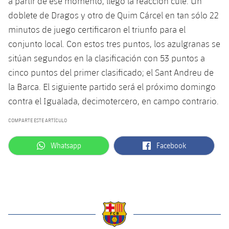
a partir de ese momento, llegó la reacción culé. Un
doblete de Dragos y otro de Quim Cárcel en tan sólo 22
minutos de juego certificaron el triunfo para el
conjunto local. Con estos tres puntos, los azulgranas se
sitúan segundos en la clasificación con 53 puntos a
cinco puntos del primer clasificado; el Sant Andreu de
la Barca. El siguiente partido será el próximo domingo
contra el Igualada, decimotercero, en campo contrario.
COMPARTE ESTE ARTÍCULO
label.aria.whatsapp
label.aria.facebook
Whatsapp
Facebook