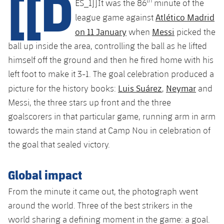
[[D
Calendario
ES_1]]It was the 86
minute of the
Campus Verano
Base
Atlético Madrid
league game against
SUB13
SUB13 B
Entradas
Barça Atlètic
on 11 January
Messi
when
picked the
plusicon
más
PLUSICON
MÁS
SUB12
ball up inside the area, controlling the ball as he lifted
SUB12 C
Gameday Shows
Junior
Primer Equipo
Instalaciones
himself off the ground and then he fired home with his
plusicon
más
SUB11 A
SUB11 C
left foot to make it 3-1. The goal celebration produced a
Resultados
Cadete A
Actualidad
Barça Atlètic
Spotify Camp Nou
Luis Suárez
Neymar
picture for the history books:
,
and
plusicon
más
SUB11 B
Clasificación
Messi, the three stars up front and the three
Cadete B
Calendario
Actualidad
Palau Blaugrana
Base
goalscorers in that particular game, running arm in arm
plusicon
más
SUB10 A
Jugadores
Infantil A
towards the main stand at Camp Nou in celebration of
Entradas
Calendario
Estadi Johan Cruyff
Actualidad
the goal that sealed victory.
SUB10 B
PLUSICON
MÁS
Fotos
Infantil B
Resultados
Resultados
Juvenil
Barça Cafe
Primer equipo
SUB9 A
plusicon
más
Global impact
plusicon
más
Historia
Mini
Clasificaciones
Clasificaciones
Cadete A
From the minute it came out, the photograph went
Ciutat Esportiva
Actualidad
SUB9 B
Barça Atlètic
plusicon
más
Servicios
Palmarés
around the world. Three of the best strikers in the
plusicon
más
Jugadores
Jugadores
Cadete B
Calendario
world sharing a defining moment in the game: a goal.
SUB8 A
La Masia
Actualidad
Base