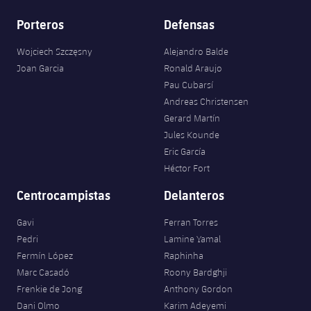
Porteros
Defensas
Wojciech Szczęsny
Alejandro Balde
Joan Garcia
Ronald Araujo
Pau Cubarsí
Andreas Christensen
Gerard Martín
Jules Kounde
Eric García
Héctor Fort
Centrocampistas
Delanteros
Gavi
Ferran Torres
Pedri
Lamine Yamal
Fermín López
Raphinha
Marc Casadó
Roony Bardghji
Frenkie de Jong
Anthony Gordon
Dani Olmo
Karim Adeyemi