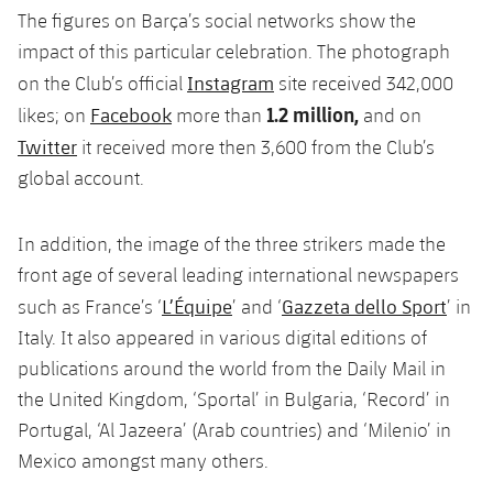
plusicon
más
Servicios Médicos
Acreditaciones
The figures on Barça’s social networks show the
Fotos
Fotos
Infantil A
Entradas
SUB8 B
Calendario
impact of this particular celebration. The photograph
Campus Verano
Actualidad
Accesibilidad
Historia
Instalaciones
Instagram
on the Club’s official
site received 342,000
Infantil B
Resultados
Resultados
Juvenil
1.2 million,
Facebook
likes; on
more than
and on
PLUSICON
MÁS
Palmarés
Twitter
it received more then 3,600 from the Club’s
Clasificaciones
Jugadores
Cadete
Primer equipo
global account.
plusicon
más
Jugadors
Clasificaciones
Infantil
Actualidad
Barça Atlètic
plusicon
más
In addition, the image of the three strikers made the
Fotos
front age of several leading international newspapers
Alevín
Calendario
Actualidad
Base
plusicon
más
L’Équipe
Gazzeta dello Sport
such as France’s ‘
’ and ‘
’ in
Palmarés
Italy. It also appeared in various digital editions of
Entradas
Calendario
Campus Verano
Actualidad
publications around the world from the Daily Mail in
Historia
Resultados
the United Kingdom, ‘Sportal’ in Bulgaria, ‘Record’ in
Resultados
Barça C
PLUSICON
MÁS
Portugal, ‘Al Jazeera’ (Arab countries) and ‘Milenio’ in
Clasificaciones
Jugadores
Mexico amongst many others.
Junior
Información general
plusicon
más