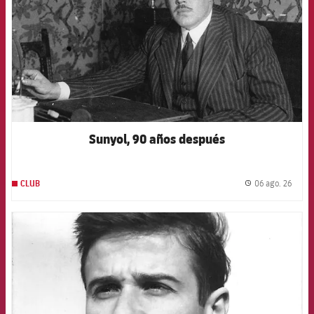
Sunyol, 90 años después
06 ago. 26
CLUB
label.
FCB Barcelona badge