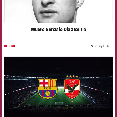
Muere Gonzalo Díaz Beitia
02 ago. 26
CLUB
label.
FCB Barcelona badge