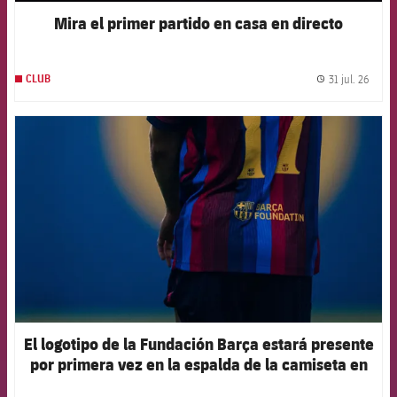
Mira el primer partido en casa en directo
31 jul. 26
CLUB
label.
FCB Barcelona badge
El logotipo de la Fundación Barça estará presente
por primera vez en la espalda de la camiseta en
el primer partido de la pretemporada 2026-27