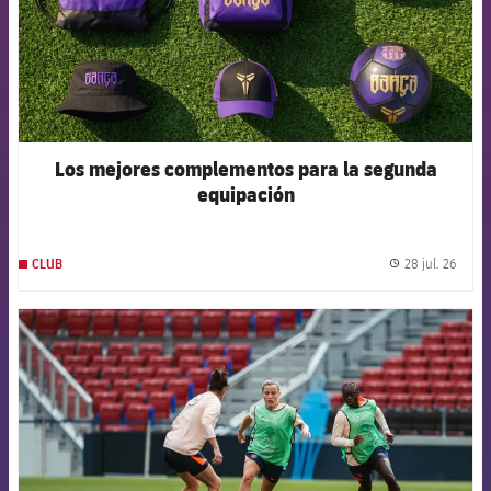
Los mejores complementos para la segunda
equipación
28 jul. 26
CLUB
label.
FCB Barcelona badge