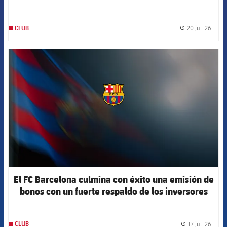
20 jul. 26
CLUB
label.
FCB Barcelona badge
El FC Barcelona culmina con éxito una emisión de
bonos con un fuerte respaldo de los inversores
internacionales
17 jul. 26
CLUB