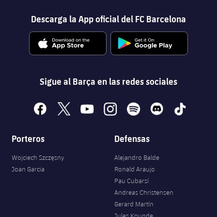
Descarga la App oficial del FC Barcelona
Sigue al Barça en las redes sociales
facebook
x
youtube
instagram
spotify
discord
tiktok
Porteros
Defensas
Wojciech Szczęsny
Alejandro Balde
Joan Garcia
Ronald Araujo
Pau Cubarsí
Andreas Christensen
Gerard Martín
Jules Kounde