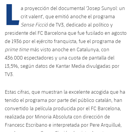
L
Calendario
Actualidad
a proyección del documental 'Josep Sunyol: un
Barça Legends
plusicon
más
plusicon
más
crit valent', que emitió anoche el programa
Entradas
Calendario
Contacto
Sense Ficció
de TV3, dedicado al político y
Formativo masculino
plusicon
más
Junta Directiva
plusicon
más
presidente del FC Barcelona que fue fusilado en agosto
Resultados
Entradas
Jugadores
Actualidad
de 1936 por el ejército franquista
, fue el programa de
Formativo femenino
plusicon
más
Estructura ejecutiva
Barça Academy
prime time
más visto anoche en Catalunya, con
Clasificaciones
plusicon
más
Resultados
Partidos
Fotos
F. Barça Genuine
Actualidad
436.000 espectadores y una cuota de pantalla del
Organigramas
Más que un club
chevron-right
label.aria.chevronright
Jugadoras
13,5%, según datos de Kantar Media divulgadas por
Década a década
Clasificaciones
Noticias
Juvenil A
Campus Verano
Fotos
TV3.
Órganos
Masia 360
Palmarés
chevron-right
label.aria.chevronright
Jugadores
Presidentes
Sobre Nosotros
Juvenil B
Femenino B
PLUSICON
MÁS
Estas cifras, que muestran la excelente acogida que ha
Fotos
Documents
La Masia
Fotos
chevron-right
label.aria.chevronright
Jugadores de leyenda
SUB16
tenido el programa por parte del público catalán, han
Femenino C
Primer Equipo
plusicon
más
convertido la película producida por el FC Barcelona,
Jugadoras históricas
Historia
Comisiones y órganos
Entrenadores
chevron-right
label.aria.chevronright
SUB15
Juvenil
realizada por Minoria Absoluta con dirección de
Actualidad
Base
plusicon
más
Francesc Escribano e interpretada por Pere Arquillué,
SUB14
Centro de documentación
SUB14 B