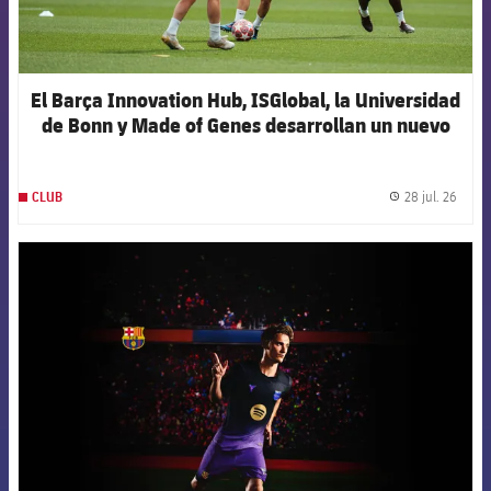
El Barça Innovation Hub, ISGlobal, la Universidad
de Bonn y Made of Genes desarrollan un nuevo
modelo de inteligencia artificial para anticipar las
lesiones en el fútbol femenino de élite
28 jul. 26
CLUB
label.
FCB Barcelona badge