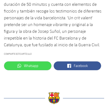
plusicon
más
Servicios Médicos
duración de 50 minutos y cuenta con elementos de
Acreditaciones
Fotos
Fotos
Infantil A
Entradas
SUB8 B
ficción y también recoge los testimonios de diferentes
Calendario
Campus Verano
Actualidad
Accesibilidad
Historia
Instalaciones
personajes de la vida barcelonista.
'Un crit valent'
Infantil B
Resultados
Resultados
pretende ser un homenaje vibrante y original a la
Juvenil
PLUSICON
MÁS
Palmarés
figura y la obra de Josep Suñol, un personaje
Clasificaciones
Jugadores
Cadete
Primer equipo
irrepetible en la historia del FC Barcelona y de
plusicon
más
Catalunya, que fue fusilado al inicio de la Guerra Civil.
Jugadors
Clasificaciones
Infantil
Actualidad
Barça Atlètic
plusicon
más
COMPARTE ESTE ARTÍCULO
Fotos
Alevín
Calendario
Actualidad
Base
label.aria.whatsapp
label.aria.facebook
Whatsapp
Facebook
plusicon
más
Palmarés
Entradas
Calendario
Campus Verano
Actualidad
Historia
Resultados
Resultados
Barça C
PLUSICON
MÁS
Clasificaciones
Jugadores
Junior
Información general
plusicon
más
label.aria.barcelona