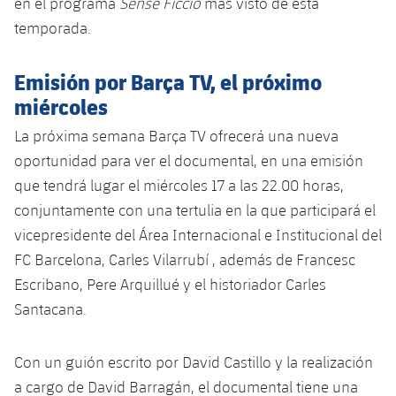
en el
programa
Calendario
Sense Ficció
más visto de esta
Campus Verano
Base
temporada.
SUB13
SUB13 B
Entradas
Barça Atlètic
plusicon
más
PLUSICON
MÁS
Emisión por Barça TV, el próximo
SUB12
SUB12 C
Gameday Shows
Junior
miércoles
Primer Equipo
Instalaciones
plusicon
más
SUB11 A
SUB11 C
La próxima semana Barça TV ofrecerá una nueva
Resultados
Cadete A
Actualidad
Barça Atlètic
Spotify Camp Nou
plusicon
más
oportunidad para ver el documental, en una emisión
SUB11 B
Clasificación
que tendrá lugar el miércoles 17 a las 22.00 horas,
Cadete B
Calendario
Actualidad
Palau Blaugrana
Base
plusicon
más
conjuntamente con una tertulia en la que participará el
SUB10 A
Jugadores
Infantil A
vicepresidente del Área Internacional e Institucional del
Entradas
Calendario
Estadi Johan Cruyff
Actualidad
SUB10 B
FC Barcelona, Carles Vilarrubí
, además de Francesc
PLUSICON
MÁS
Fotos
Infantil B
Resultados
Escribano, Pere Arquillué y el historiador Carles
Resultados
Juvenil
Barça Cafe
Primer equipo
SUB9 A
plusicon
más
Santacana.
plusicon
más
Historia
Mini
Clasificaciones
Clasificaciones
Cadete A
Ciutat Esportiva
Actualidad
SUB9 B
Barça Atlètic
plusicon
más
Servicios
Palmarés
Con un guión escrito por David Castillo y la realización
plusicon
más
Jugadores
Jugadores
Cadete B
a cargo de David Barragán, el documental tiene una
Calendario
SUB8 A
La Masia
Actualidad
Base