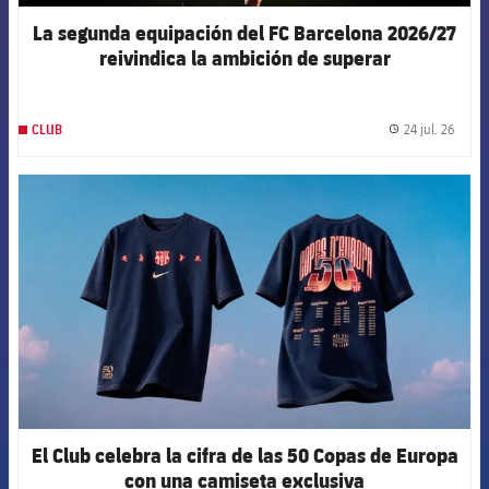
La segunda equipación del FC Barcelona 2026/27
reivindica la ambición de superar
constantemente los propios límites
24 jul. 26
CLUB
label.
FCB Barcelona badge
El Club celebra la cifra de las 50 Copas de Europa
con una camiseta exclusiva