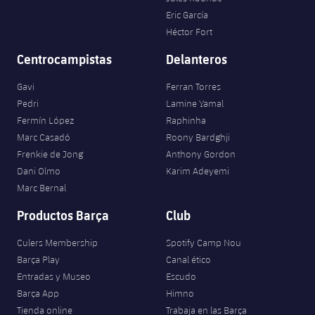
Eric García
Héctor Fort
Centrocampistas
Delanteros
Gavi
Ferran Torres
Pedri
Lamine Yamal
Fermín López
Raphinha
Marc Casadó
Roony Bardghji
Frenkie de Jong
Anthony Gordon
Dani Olmo
Karim Adeyemi
Marc Bernal
Productos Barça
Club
Culers Membership
Spotify Camp Nou
Barça Play
Canal ético
Entradas y Museo
Escudo
Barça App
Himno
Tienda online
Trabaja en las Barça