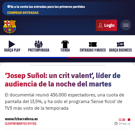
⚽Ya a la venta las entradas para los primeros partidos
COMPRAR ENTRADAS
FC Barcelona club badge
b-play
culers-ball
uniform
ticket-full
ticket-v
BARÇA PLAY
PRETEMPORADA
TIENDA
ENTRADAS Y MUSEO
BARÇA BUSINESS
‘Josep Suñol: un crit valent’, líder de
audiencia de la noche del martes
PLUSICON
MÁS
Primer equipo
El documental reunió 436.000 espectadores, una cuota de
pantalla del 13,5%, y ha sido el programa 'Sense ficció' de
TV3 más visto de la temporada
Femenino
plusicon
más
www.fcbarcelona.es
CLUB
Fecha de pu
11:00PM MARTES 09 FEB.
09 feb 16
Actualidad
Barça Atlètic
plusicon
más