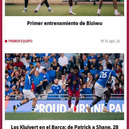
Primer entrenamiento de Bisiwu
01 ago. 26
PRIMER EQUIPO
label.
FCB Barcelona badge
Los Kluivert en el Barça: de Patrick a Shane, 28