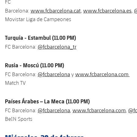
FC
Jugadores
Noticias
Apúntate a las amateurs
www.fcbarcelona.cat
www.fcbarcelona.es
@
Barcelona:
,
,
plusicon
más
Movistar Liga de Campeones
Calendario
Voleibol masculino
Apúntate a las amateurs
PLUSICON
MÁS
Resultados
Turquía - Estambul (11.00 PM)
Voleibol femenino
Carnet de las Secciones Amateurs
League of Legends
@fcbarcelona_tr
FC Barcelona:
Clasificaciones
VALORANT Rising
Rusia - Moscú (11.00 PM)
Fotos
VALORANT Game Changers
@fcbarcelona
www.fcbarcelona.com
FC Barcelona:
y
Match TV
eFootball
Países Árabes – La Meca (11.00 PM)
@fcbarcelona
www.fcbarcelona.com
@fc
FC Barcelona:
,
,
BeIN Sports