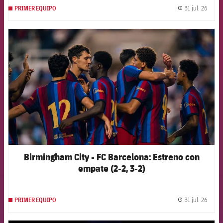
31 jul. 26
PRIMER EQUIPO
label.
FCB Barcelona badge
Birmingham City - FC Barcelona: Estreno con
empate (2-2, 3-2)
31 jul. 26
PRIMER EQUIPO
label.