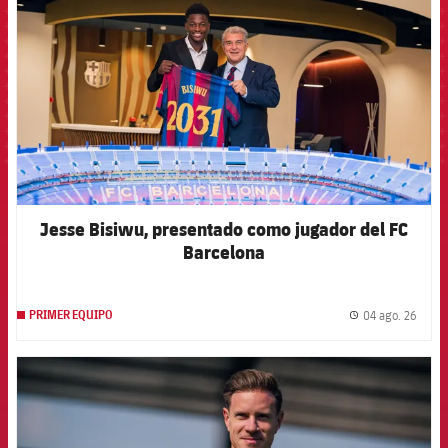
Jesse Bisiwu, presentado como jugador del FC
Barcelona
04 ago. 26
PRIMER EQUIPO
label.
FCB Barcelona badge