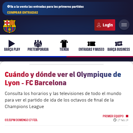
⚽Ya a la venta las entradas para los primeros partidos
COMPRAR ENTRADAS
FC Barcelona club badge
b-play
culers-ball
uniform
ticket-full
ticket-v
BARÇA PLAY
PRETEMPORADA
TIENDA
ENTRADAS Y MUSEO
BARÇA BUSINESS
Cuándo y dónde ver el Olympique de
Lyon - FC Barcelona
PLUSICON
MÁS
Primer equipo
Consulta los horarios y las televisiones de todo el mundo
para ver el partido de ida de los octavos de final de la
Champions League
Femenino
plusicon
más
PRIMER EQUIPO
Fecha de pu
03:31PM DOMINGO 17 FEB.
17 feb 19
Actualidad
Barça Atlètic
plusicon
más