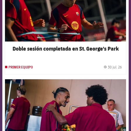
Doble sesión completada en St. George's Park
30 jul. 26
PRIMER EQUIPO
label.
FCB Barcelona badge