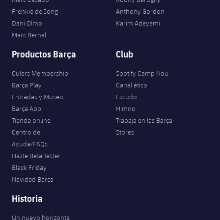
Frenkie de Jong
Anthony Gordon
Dani Olmo
Karim Adeyemi
Marc Bernal
Productos Barça
Club
Culers Membership
Spotify Camp Nou
Barça Play
Canal ético
Entradas y Museo
Escudo
Barça App
Himno
Tienda online
Trabaja en las Barça
Centro de
Stores
Ayuda/FAQs
Hazte Beta Tester
Black Friday
Navidad Barça
Historia
Un nuevo horizonte