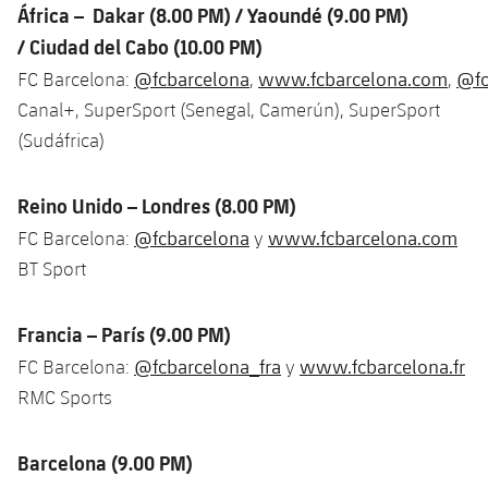
Jugadores
África – Dakar (8.00 PM) / Yaoundé (9.00 PM)
Clasificaciones
Juvenil
Noticias
Atletismo
/ Ciudad del Cabo (10.00 PM)
plusicon
más
Fotos
@fcbarcelona
www.fcbarcelona.com
@fc
FC Barcelona:
,
,
Infantil
Actualidad
Baloncesto en silla de ruedas
plusicon
más
Canal+, SuperSport (Senegal, Camerún), SuperSport
Historia
Alevín
(Sudáfrica)
Masculino
Actualidad
Hockey sobre hielo
plusicon
más
Palmarés
Femenino
Reino Unido – Londres (8.00 PM)
Jugadores
Actualidad
Hockey hierba
plusicon
más
@fcbarcelona
www.fcbarcelona.com
FC Barcelona:
y
Agenda
Calendario
BT Sport
Jugadores
Noticias
Patinaje artístico
plusicon
más
Resultados
Calendario
Hockey Hierba Masculino
Francia – París (9.00 PM)
Escuela de Patinaje
Actualidad
@fcbarcelona_fra
www.fcbarcelona.fr
FC Barcelona:
y
Clasificaciones
Resultados
Hockey Hierba Femenino
Plantilla
Rugby
RMC Sports
plusicon
más
Clasificaciones
Agenda
Actualidad
Voleibol
Barcelona (9.00 PM)
plusicon
más