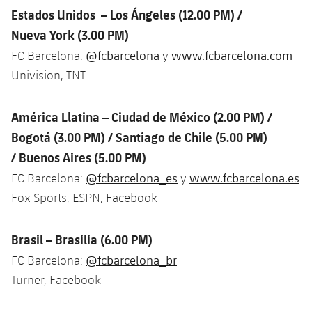
plusicon
más
Servicios Médicos
Acreditaciones
Fotos
Estados Unidos – Los Ángeles (12.00 PM) /
Fotos
Infantil A
Entradas
SUB8 B
Calendario
Nueva York (3.00 PM)
Campus Verano
Actualidad
Accesibilidad
Historia
Instalaciones
@fcbarcelona
www.fcbarcelona.com
FC Barcelona:
y
Infantil B
Resultados
Resultados
Juvenil
Univision, TNT
PLUSICON
MÁS
Palmarés
Clasificaciones
Jugadores
Cadete
Primer equipo
plusicon
más
América Llatina – Ciudad de México (2.00 PM) /
Jugadors
Clasificaciones
Bogotá (3.00 PM) / Santiago de Chile (5.00 PM)
Infantil
Actualidad
Barça Atlètic
plusicon
más
/ Buenos Aires (5.00 PM)
Fotos
Alevín
@fcbarcelona_es
www.fcbarcelona.es
FC Barcelona:
y
Calendario
Actualidad
Base
plusicon
más
Fox Sports, ESPN, Facebook
Palmarés
Entradas
Calendario
Campus Verano
Actualidad
Historia
Brasil – Brasilia (6.00 PM)
Resultados
Resultados
Barça C
@fcbarcelona_br
FC Barcelona:
PLUSICON
MÁS
Turner, Facebook
Clasificaciones
Jugadores
Junior
Información general
plusicon
más