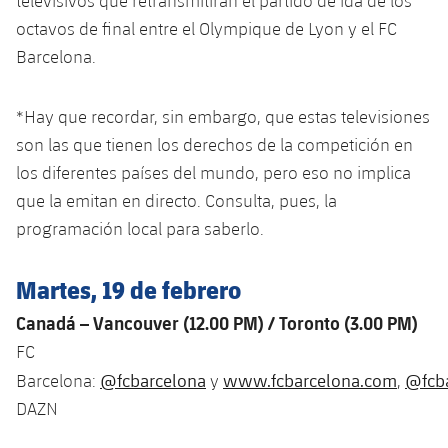
televisivos que retransmitirán el partido de ida de los
Calendario
Campus Verano
Base
octavos de final entre el Olympique de Lyon y el FC
SUB13
SUB13 B
Entradas
Barcelona.
Barça Atlètic
plusicon
más
PLUSICON
MÁS
SUB12
SUB12 C
Gameday Shows
Junior
Primer Equipo
*Hay que recordar, sin embargo, que estas televisiones
Instalaciones
plusicon
más
SUB11 A
son las que tienen los derechos de la competición en
SUB11 C
Resultados
Cadete A
Actualidad
Barça Atlètic
Spotify Camp Nou
los diferentes países del mundo, pero eso no implica
plusicon
más
SUB11 B
que la emitan en directo. Consulta, pues, la
Clasificación
Cadete B
Calendario
Actualidad
Palau Blaugrana
Base
programación local para saberlo.
plusicon
más
SUB10 A
Jugadores
Infantil A
Entradas
Calendario
Estadi Johan Cruyff
Actualidad
Martes, 19 de febrero
SUB10 B
PLUSICON
MÁS
Fotos
Infantil B
Resultados
Canadá – Vancouver (12.00 PM
) / Toronto (3.00 PM)
Resultados
Juvenil
Barça Cafe
Primer equipo
SUB9 A
plusicon
más
FC
plusicon
más
Historia
Mini
Clasificaciones
Clasificaciones
Cadete A
@fcbarcelona
www.fcbarcelona.com
@fcba
Barcelona:
y
,
Ciutat Esportiva
Actualidad
SUB9 B
Barça Atlètic
plusicon
más
Servicios
Palmarés
DAZN
plusicon
más
Jugadores
Jugadores
Cadete B
Calendario
SUB8 A
La Masia
Actualidad
Base