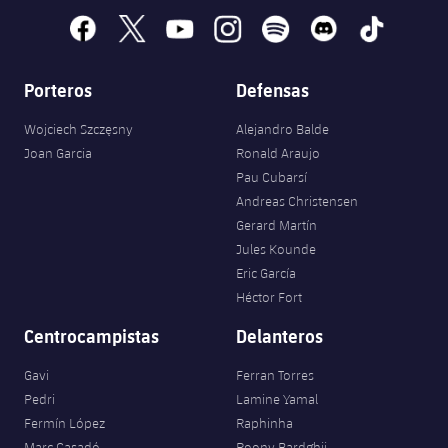
facebook
x
youtube
instagram
spotify
discord
tiktok
Porteros
Defensas
Wojciech Szczęsny
Alejandro Balde
Joan Garcia
Ronald Araujo
Pau Cubarsí
Andreas Christensen
Gerard Martín
Jules Kounde
Eric García
Héctor Fort
Centrocampistas
Delanteros
Gavi
Ferran Torres
Pedri
Lamine Yamal
Fermín López
Raphinha
Marc Casadó
Roony Bardghji