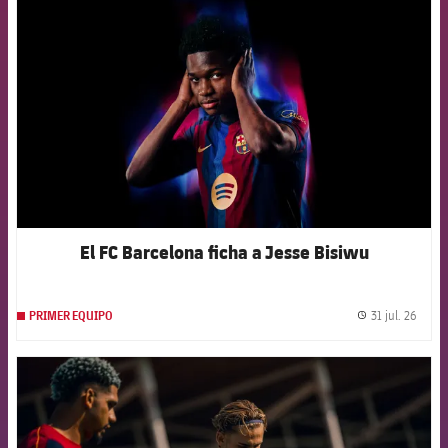
FCB Barcelona badge
El FC Barcelona ficha a Jesse Bisiwu
31 jul. 26
PRIMER EQUIPO
label.
FCB Barcelona badge