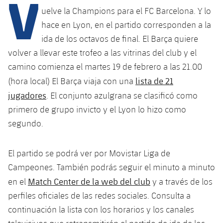
V
Calendario
uelve la Champions para el FC Barcelona. Y lo
Actualidad
Barça Legends
plusicon
más
plusicon
más
hace en Lyon, en el partido corresponden a la
Entradas
Calendario
ida de los octavos de final. El Barça quiere
Contacto
Formativo masculino
plusicon
más
Junta Directiva
volver a llevar este trofeo a las vitrinas del club y el
plusicon
más
Resultados
Entradas
Jugadores
camino comienza el martes 19 de febrero a las 21.00
Actualidad
Formativo femenino
plusicon
más
Estructura ejecutiva
Barça Academy
lista de 21
(hora local) El Barça viaja con una
Clasificaciones
plusicon
más
Resultados
Partidos
Fotos
jugadores
. El conjunto azulgrana se clasificó como
F. Barça Genuine
Actualidad
Organigramas
Más que un club
chevron-right
label.aria.chevronright
Jugadoras
primero de grupo invicto y el Lyon lo hizo como
Década a década
Clasificaciones
Noticias
Juvenil A
Campus Verano
Fotos
segundo.
Órganos
Masia 360
Palmarés
chevron-right
label.aria.chevronright
Jugadores
Presidentes
Sobre Nosotros
Juvenil B
Femenino B
El partido se podrá ver por Movistar Liga de
PLUSICON
MÁS
Fotos
Documents
La Masia
Fotos
chevron-right
label.aria.chevronright
Jugadores de leyenda
Campeones. También podrás seguir el minuto a minuto
SUB16
Femenino C
Primer Equipo
plusicon
más
Match Center de la web del club
en el
y a través de los
Jugadoras históricas
Historia
Comisiones y órganos
Entrenadores
chevron-right
label.aria.chevronright
SUB15
perfiles oficiales de las redes sociales. Consulta a
Juvenil
Actualidad
Base
plusicon
más
continuación la lista con los horarios y los canales
SUB14
Centro de documentación
SUB14 B