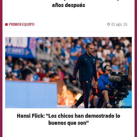
años después
01 ago. 26
PRIMER EQUIPO
label.
FCB Barcelona badge
Hansi Flick: "Los chicos han demostrado lo
buenos que son"