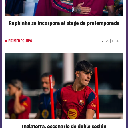
Raphinha se incorpora al stage de pretemporada
29 jul. 26
PRIMER EQUIPO
label.
FCB Barcelona badge
Inglaterra, escenario de doble sesión