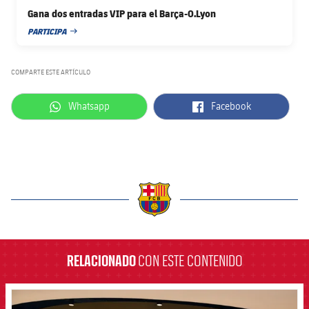
Gana dos entradas VIP para el Barça-O.Lyon
PARTICIPA
FECHA DE PUBLICACIÓN
COMPARTE ESTE ARTÍCULO
label.aria.whatsapp
label.aria.facebook
Whatsapp
Facebook
label.aria.barcelona
RELACIONADO
CON ESTE CONTENIDO
FCB Barcelona badge