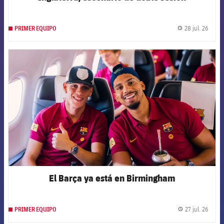
28 jul. 26
PRIMER EQUIPO
label.
FCB Barcelona badge
El Barça ya está en Birmingham
27 jul. 26
PRIMER EQUIPO
label.