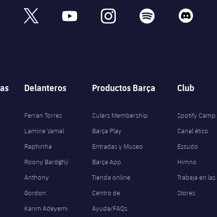
book
x
youtube
instagram
spotify
discord
as
Delanteros
Productos Barça
Club
Ferran Torres
Culers Membership
Spotify Camp
Lamine Yamal
Barça Play
Canal ético
Raphinha
Entradas y Museo
Escudo
Roony Bardghji
Barça App
Himno
Anthony
Tienda online
Trabaja en las
Gordon
Centro de
Stores
Karim Adeyemi
Ayuda/FAQs