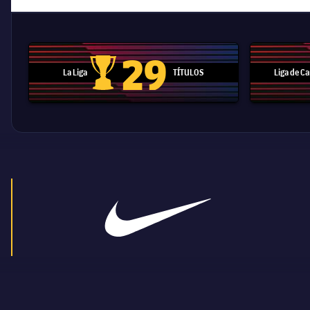
29
La Liga
TÍTULOS
Liga de 
Trofeo de La Liga