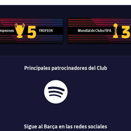
5
3
Campeones
TROFEOS
Mundial de Clubs FIFA
Trofeo de la Liga de Campeones
Trofeo del
Principales patrocinadores del Club
Sigue al Barça en las redes sociales