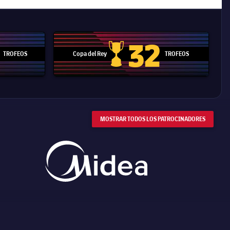
32
TROFEOS
Copa del Rey
TROFEOS
 Mundial de Clubes
Copa del Rey
MOSTRAR TODOS LOS PATROCINADORES