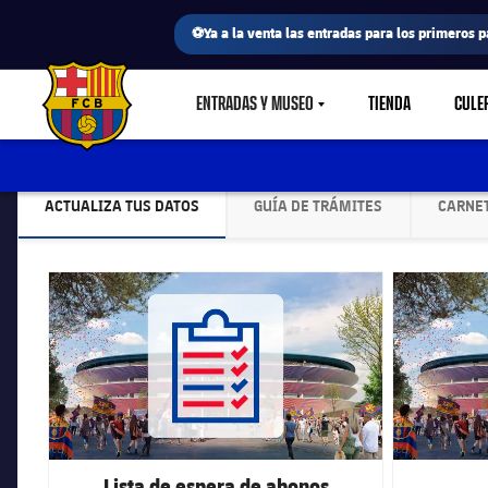
⚽Ya a la venta las entradas para los primeros p
ENTRADAS Y MUSEO
TIENDA
CULE
LABEL.SHARE.CARETDOWN
FC Barcelona club badge
ACTUALIZA TUS DATOS
GUÍA DE TRÁMITES
CARNET
LABEL.ARIA.CHEVRONRIGHT
LABEL.ARIA.CHEVRONRI
FC Barcelona club badge
FC Barcelona 
Lista de espera de abonos