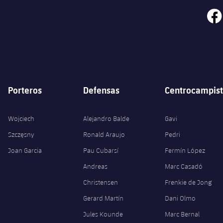
face
Porteros
Defensas
Centrocampist
Wojciech
Alejandro Balde
Gavi
Szczęsny
Ronald Araujo
Pedri
Joan Garcia
Pau Cubarsí
Fermín López
Andreas
Marc Casadó
Christensen
Frenkie de Jong
Gerard Martín
Dani Olmo
Jules Kounde
Marc Bernal