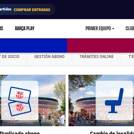
artidos
COMPRAR ENTRADAS
RS
BARÇA PLAY
PRIMER EQUIPO
CLUB
LABEL.ARIA.CARETD
 DE SOCIO
GESTIÓN ABONO
TRÁMITES ONLINE
T'
GHT
LABEL.ARIA.CHEVRONRIGHT
LABEL.ARIA.CHEVRONRIGHT
LABEL.ARIA.CHEVR
club badge
FC Barcelona club badge
Duplicado abono
Cambio de localid