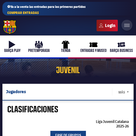
⚽Ya a la venta las entradas para los primeros partidos
COMPRAR ENTRADAS
FC Barcelona club badge
b-play
culers-ball
uniform
ticket-full
ticket-v
BARÇA PLAY
PRETEMPORADA
TIENDA
ENTRADAS Y MUSEO
BARÇA BUSINESS
JUVENIL
Jugadores
MÁS
LABEL.
Calendario
CLASIFICACIONES
Resultados
Liga Juvenil Catalana
2025-26
Liga Juvenil Catalana 2025-26
Liga Juvenil Catalana 2025-26
Clasificaciones
FASE DE GRUPOS