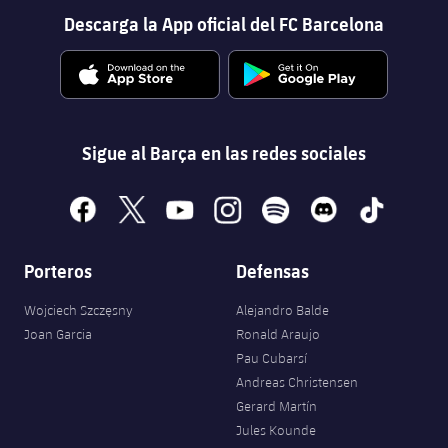
Servicios Médicos
Acreditaciones
Descarga la App oficial del FC Barcelona
Accesibilidad
Instalaciones
Sigue al Barça en las redes sociales
facebook
x
youtube
instagram
spotify
discord
tiktok
Porteros
Defensas
Wojciech Szczęsny
Alejandro Balde
Joan Garcia
Ronald Araujo
Pau Cubarsí
Andreas Christensen
Gerard Martín
Jules Kounde