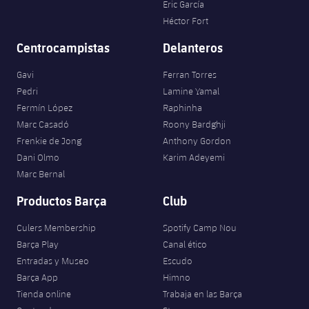
Eric García
Héctor Fort
Centrocampistas
Delanteros
Gavi
Ferran Torres
Pedri
Lamine Yamal
Fermín López
Raphinha
Marc Casadó
Roony Bardghji
Frenkie de Jong
Anthony Gordon
Dani Olmo
Karim Adeyemi
Marc Bernal
Productos Barça
Club
Culers Membership
Spotify Camp Nou
Barça Play
Canal ético
Entradas y Museo
Escudo
Barça App
Himno
Tienda online
Trabaja en las Barça