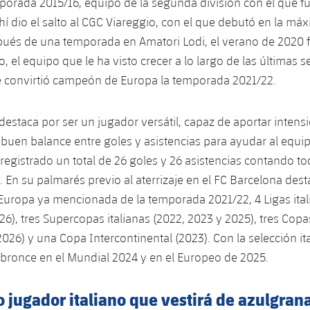
porada 2015/16, equipo de la segunda división con el que 
hí dio el salto al CGC Viareggio, con el que debutó en la máx
pués de una temporada en Amatori Lodi, el verano de 2020 f
o, el equipo que le ha visto crecer a lo largo de las últimas 
se convirtió campeón de Europa la temporada 2021/22.
destaca por ser un jugador versátil, capaz de aportar intens
uen balance entre goles y asistencias para ayudar al equip
egistrado un total de 26 goles y 26 asistencias contando to
 En su palmarés previo al aterrizaje en el FC Barcelona dest
Europa ya mencionada de la temporada 2021/22, 4 Ligas ital
6), tres Supercopas italianas (2022, 2023 y 2025), tres Copas
2026) y una Copa Intercontinental (2023). Con la selección it
bronce en el Mundial 2024 y en el Europeo de 2025.
 jugador italiano que vestirá de azulgran