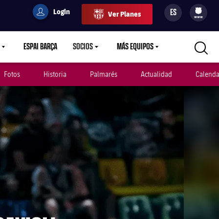
Login
ES
Ver Planes
filled-badge
user
Culers
www
ESPAI BARÇA
SOCIOS
MÁS EQUIPOS
OWN
LABEL.ARIA.CARETDOWN
LABEL.ARIA.CARETDOWN
LABEL.ARIA.CARETDOWN
Fotos
Historia
Palmarés
Actualidad
Calenda