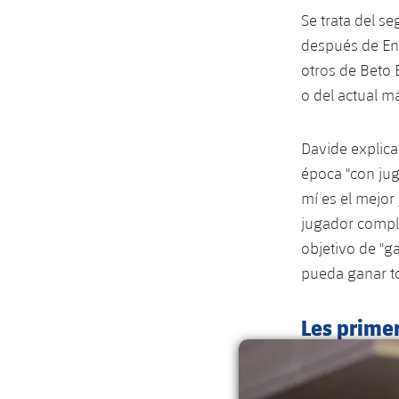
Se trata del s
después de Enr
otros de Beto 
o del actual m
Davide explica
época "con jug
mí es el mejor
jugador comple
objetivo de "g
pueda ganar to
Les prime