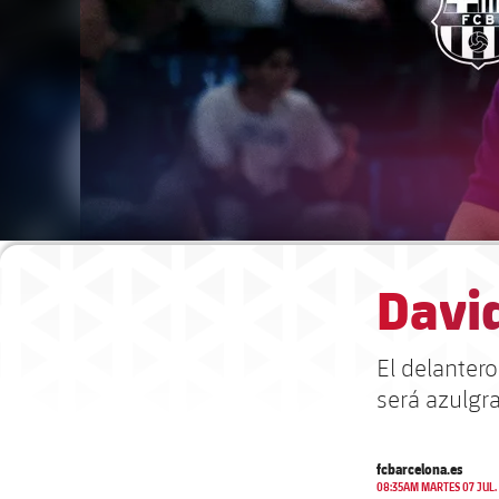
David
El delantero
será azulgr
fcbarcelona.es
08:35AM MARTES 07 JUL.