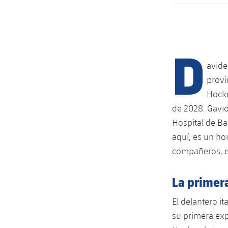
D
avide
provi
Hocke
de 2028. Gavio
Hospital de Ba
aquí, es un ho
compañeros, e
La primera
El delantero it
su primera exp