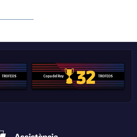
32
TROFEOS
Copa del Rey
TROFEOS
 Mundial de Clubes
Copa del Rey