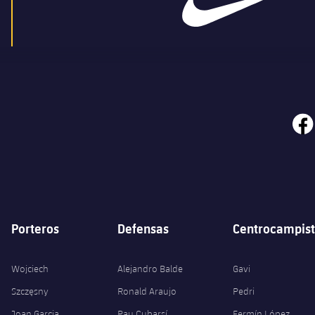
face
Porteros
Defensas
Centrocampist
Wojciech
Alejandro Balde
Gavi
Szczęsny
Ronald Araujo
Pedri
Joan Garcia
Pau Cubarsí
Fermín López