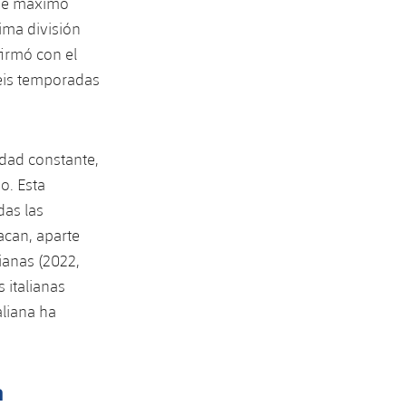
fue máximo
ima división
irmó con el
seis temporadas
idad constante,
o. Esta
das las
acan, aparte
ianas (2022,
 italianas
aliana ha
a