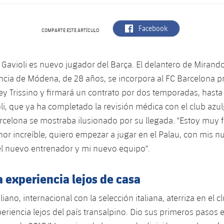
label.aria.facebook
Facebook
COMPARTE ESTE ARTÍCULO
 Gavioli es nuevo jugador del Barça. El delantero de Mirando
ncia de Módena, de 28 años, se incorpora al FC Barcelona p
y Trissino y firmará un contrato por dos temporadas, hasta 
li, que ya ha completado la revisión médica con el club azul
rcelona se mostraba ilusionado por su llegada. "Estoy muy fe
nor increíble, quiero empezar a jugar en el Palau, con mis 
l nuevo entrenador y mi nuevo equipo".
 experiencia lejos de casa
aliano, internacional con la selección italiana, aterriza en el c
eriencia lejos del país transalpino. Dio sus primeros pasos 