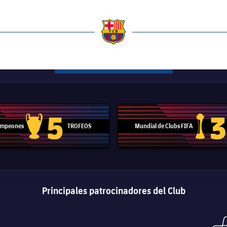
a
5
3
Campeones
TROFEOS
Mundial de Clubs FIFA
Trofeo de la Liga de Campeones
Trofeo del
Principales patrocinadores del Club