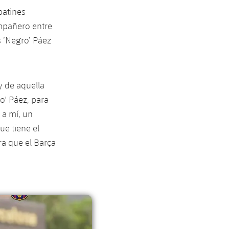
patines
ompañero entre
s ‘Negro’ Páez
y de aquella
o' Páez, para
 a mí, un
ue tiene el
a que el Barça