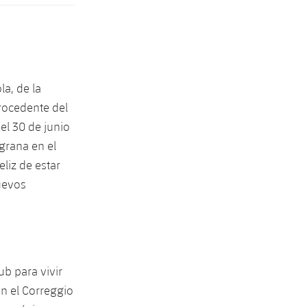
la, de la
rocedente del
el 30 de junio
grana en el
liz de estar
nuevos
lub para vivir
en el Correggio