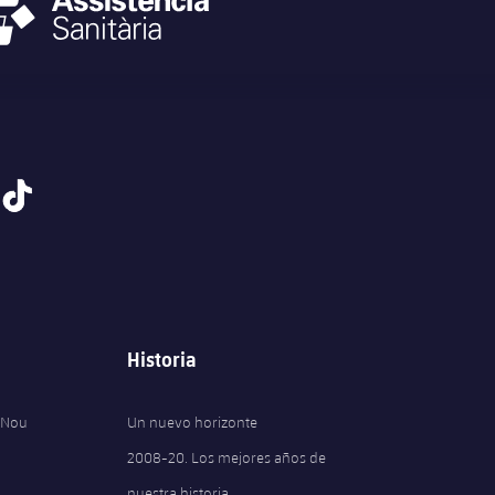
tiktok
Historia
 Nou
Un nuevo horizonte
2008-20. Los mejores años de
nuestra historia