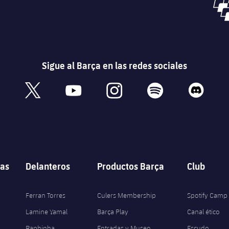
Sigue al Barça en las redes sociales
book
x
youtube
instagram
spotify
discord
as
Delanteros
Productos Barça
Club
Ferran Torres
Culers Membership
Spotify Camp
Lamine Yamal
Barça Play
Canal ético
Raphinha
Entradas y Museo
Escudo