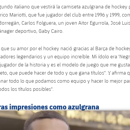
egundo italiano que vestirá la camiseta azulgrana de hockey 
ico Mariotti, que fue jugador del club entre 1996 y 1999, c
Borregán, Carlos Folguera, un joven Aitor Egurrola, José Lui
ánager deportivo, Gaby Cairo.
 que su amor por el hockey nació gracias al Barça de hocke
adores legendarios y un equipo increíble. Mi ídolo era 'Negr
 jugador de la historia y es el modelo de juego que me gusta
to, que puede hacer de todo y que gana títulos". Y afirma q
anar todo lo que podamos como equipo y hacer lo mejor par
dos los títulos posibles".
ras impresiones como azulgrana