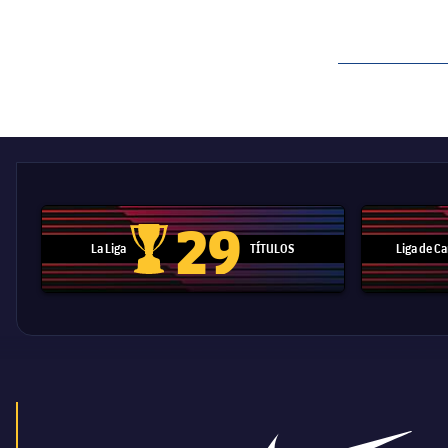
label.aria.barcelon
29
La Liga
TÍTULOS
Liga de 
Trofeo de La Liga