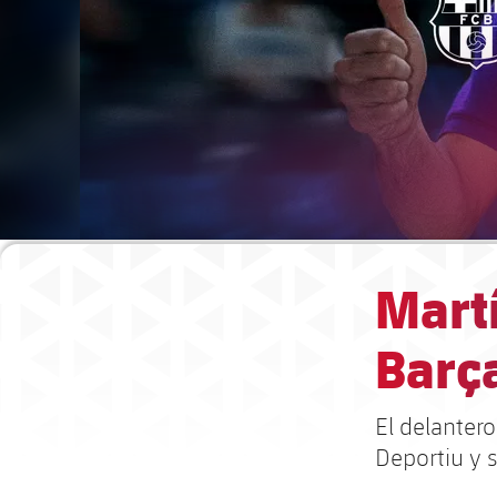
Martí
Barç
El delanter
Deportiu y 