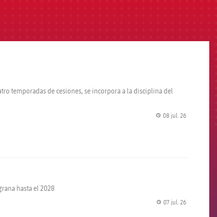
atro temporadas de cesiones, se incorpora a la disciplina del
08 jul. 26
label.share.
lgrana hasta el 2028
07 jul. 26
label.share.