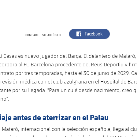
label.aria.facebook
Facebook
COMPARTE ESTE ARTÍCULO
tí Casas es nuevo jugador del Barça. El delantero de Mataró,
corpora al FC Barcelona procedente del Reus Deportiu y fir
ntrato por tres temporadas, hasta el 30 de junio de 2029. C
revisión médica con el club azulgrana en el Hospital de Bar
ante por su llegada. "Para un culé desde nacimiento, creo q
iño".
iaje antes de aterrizar en el Palau
e Mataró, internacional con la selección española, llega al c