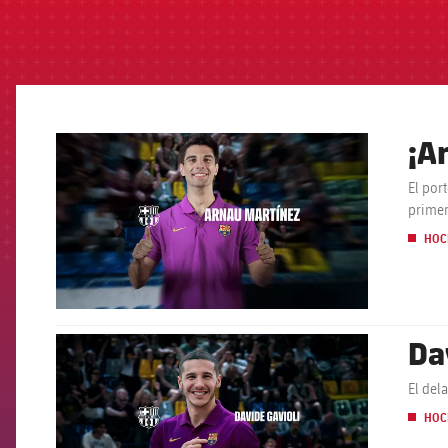
¡A
FCB Barcelona badge
El por
primer
HOC
Da
FCB Barcelona badge
El del
HOC