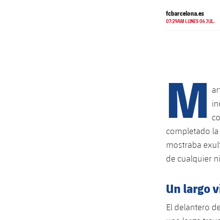
fcbarcelona.es
07:29AM LUNES 06 JUL.
M
ar
in
co
completado la 
mostraba exult
de cualquier n
Un largo v
El delantero d