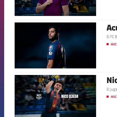
Ac
FCB Barcelona badge
El FC 
HOC
Ni
FCB Barcelona badge
El jug
HOC