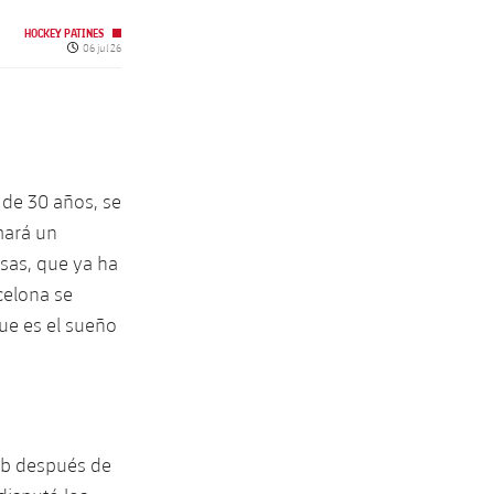
HOCKEY PATINES
Fecha de publicación
06 jul 26
 de 30 años, se
mará un
asas, que ya ha
celona se
ue es el sueño
lub después de