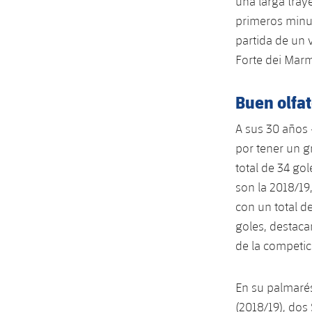
una larga tray
primeros minut
partida de un v
Forte dei Marm
Buen olfa
A sus 30 años 
por tener un g
total de 34 go
son la 2018/19,
con un total d
goles, destaca
de la competic
En su palmarés
(2018/19), dos