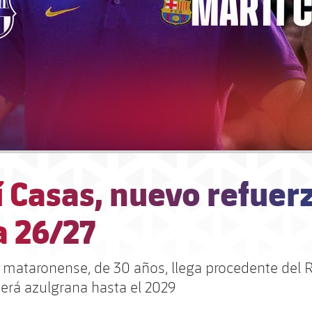
 Casas, nuevo refuer
a 26/27
o mataronense, de 30 años, llega procedente del 
será azulgrana hasta el 2029