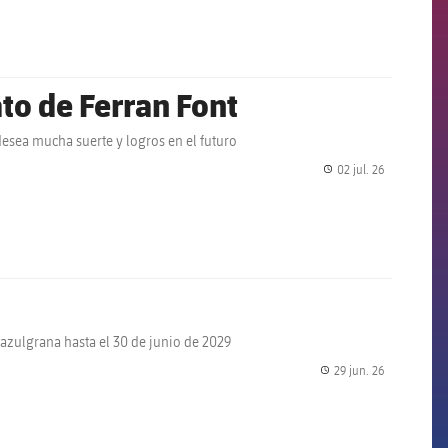
ato de Ferran Font
esea mucha suerte y logros en el futuro
02 jul. 26
label.share.
á azulgrana hasta el 30 de junio de 2029
29 jun. 26
label.share.