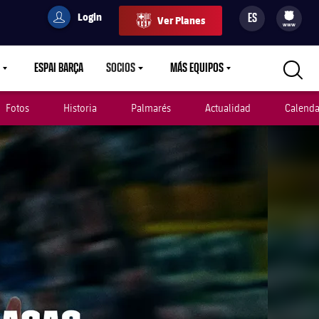
Login
ES
Ver Planes
filled-badge
user
Culers
www
ESPAI BARÇA
SOCIOS
MÁS EQUIPOS
OWN
LABEL.ARIA.CARETDOWN
LABEL.ARIA.CARETDOWN
LABEL.ARIA.CARETDOWN
Fotos
Historia
Palmarés
Actualidad
Calenda