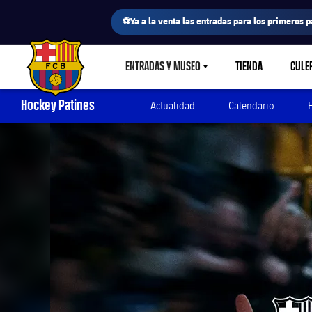
⚽Ya a la venta las entradas para los primeros p
ENTRADAS Y MUSEO
TIENDA
CULE
LABEL.SHARE.CARETDOWN
FC Barcelona club badge
Hockey Patines
Actualidad
Calendario