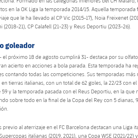
ectoria. Formado en las categorías inferiores del CH Mataró, 
os en la OK Liga la temporada 2014/15. Aquella temporada 
iaje que le ha llevado al CP Vic (2015-17), Noia Freixenet (20
i (2018-21), CP Calafell (21-23) y Reus Deportiu (2023-26).
to goleador
- el próximo 18 de agosto cumplirá 31- destaca por su olfat
ran acierto en acciones a bola parada. Esta temporada ha re
les contando todas las competiciones. Sus temporadas más 
 en tierras italianas, con un total de 62 goles, la 22/23 con el 
e 59 y la temporada pasada con el Reus Deportiu, en la que
ndo sobre todo en la final de la Copa del Rey con 5 dianas, 9
ión.
 previo al aterrizaje en el FC Barcelona destacan una Liga it
 Supercopas italianas (2019, 2021), una Copa WSE (2021/22) 