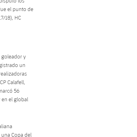
disputó los
fue el punto de
17/18), HC
o goleador y
gistrado un
realizadoras
CP Calafell,
 marcó 56
 en el global
aliana
y una Copa del