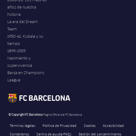
años de nuestra
historia
La era del Dream
Team
1950-61. Kubala y su
tiempo
1899-1909.
Nacimiento y
supervivencia
Barça en Champions
League
© Copyright FC Barcelona
Página Oficial del FC Barcelona
Términos legales
Política de Privacidad
Cookies
Accesibilidad
Contáctenos
Centro de ayuda/FAQs
Gestión del consentimiento