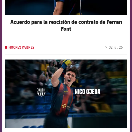
Acuerdo para la rescisión de contrato de Ferran
Font
02 jul. 26
HOCKEY PATINES
label.
FCB Barcelona badge