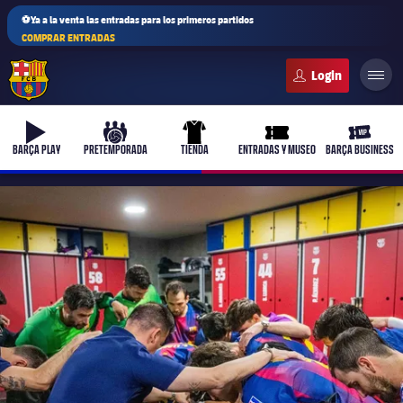
⚽Ya a la venta las entradas para los primeros partidos
COMPRAR ENTRADAS
FC Barcelona club badge
b-play
culers-ball
uniform
ticket-full
ticket-v
BARÇA PLAY
PRETEMPORADA
TIENDA
ENTRADAS Y MUSEO
BARÇA BUSINESS