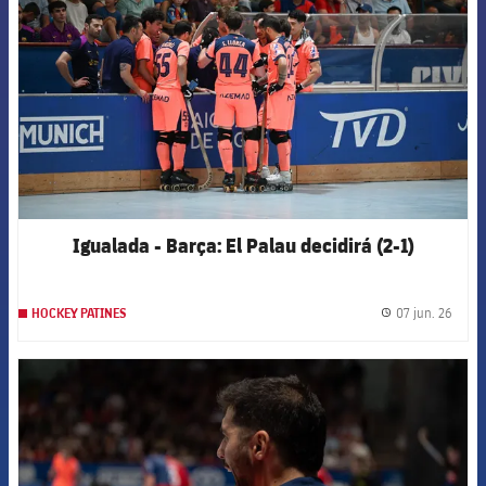
Igualada - Barça: El Palau decidirá (2-1)
07 jun. 26
HOCKEY PATINES
label.
FCB Barcelona badge