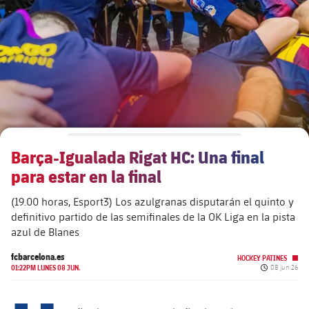
plusicon
más
Junta Directiva
plusicon
más
Estructura ejecutiva
Barça Academy
plusicon
más
Organigramas
Más que un club
chevron-right
label.aria.chevronright
Barça-Igualada Rigat HC: Una final
Década a década
para estar en la final
Órganos
Masia 360
chevron-right
label.aria.chevronright
Presidentes
(19.00 horas, Esport3) Los azulgranas disputarán el quinto y
definitivo partido de las semifinales de la OK Liga en la pista
Documents
La Masia
chevron-right
label.aria.chevronright
Jugadores de leyenda
azul de Blanes
fcbarcelona.es
Comisiones y órganos
HOCKEY PATINES
Entrenadores
chevron-right
label.aria.chevronright
Fecha de pub
01:22PM LUNES 08 JUN.
08 jun 26
Centro de documentación