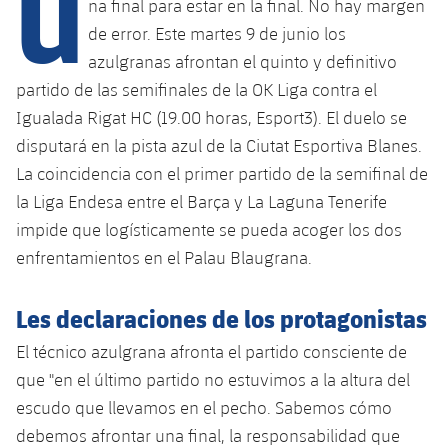
U
na final para estar en la final. No hay margen
de error. Este martes 9 de junio los
azulgranas afrontan el quinto y definitivo
plusicon
más
partido de las semifinales de la OK Liga contra el
Igualada Rigat HC (19.00 horas, Esport3). El duelo se
Instalaciones
disputará en la pista azul de la Ciutat Esportiva Blanes.
Spotify Camp Nou
La coincidencia con el primer partido de la semifinal de
la Liga Endesa entre el Barça y La Laguna Tenerife
Palau Blaugrana
impide que logísticamente se pueda acoger los dos
enfrentamientos en el Palau Blaugrana.
Estadi Johan Cruyff
Les declaraciones de los protagonistas
Barça Cafe
El técnico azulgrana afronta el partido consciente de
plusicon
más
que "en el último partido no estuvimos a la altura del
Ciutat Esportiva
Servicios
escudo que llevamos en el pecho. Sabemos cómo
plusicon
más
debemos afrontar una final, la responsabilidad que
La Masia