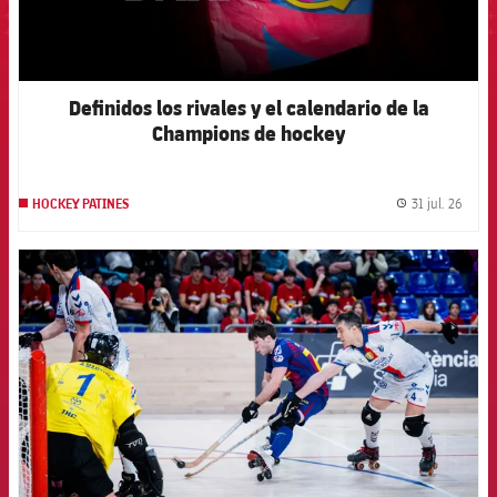
Definidos los rivales y el calendario de la
Champions de hockey
31 jul. 26
HOCKEY PATINES
label.
FCB Barcelona badge