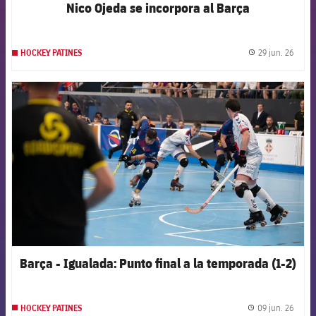
Nico Ojeda se incorpora al Barça
29 jun. 26
HOCKEY PATINES
label.
FCB Barcelona badge
Barça - Igualada: Punto final a la temporada (1-2)
09 jun. 26
HOCKEY PATINES
label.