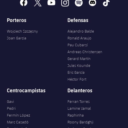
facebook
x
youtube
instagram
spotify
discord
tiktok
Porteros
Defensas
Wojciech Szczęsny
Alejandro Balde
Joan Garcia
Ronald Araujo
Pau Cubarsí
Andreas Christensen
Gerard Martín
Jules Kounde
Eric García
Héctor Fort
Centrocampistas
Delanteros
Gavi
Ferran Torres
Pedri
Lamine Yamal
Fermín López
Raphinha
Marc Casadó
Roony Bardghji