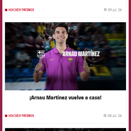
09 jul. 26
HOCKEY PATINES
label.
FCB Barcelona badge
¡Arnau Martínez vuelve a casa!
08 jul. 26
HOCKEY PATINES
label.
FCB Barcelona badge