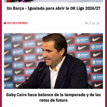
Un Barça - Igualada para abrir la OK Liga 2026/27
17 jul. 26
HOCKEY PATINES
label.
FCB Barcelona badge
Gaby Cairo hace balance de la temporada y de los
retos de futuro