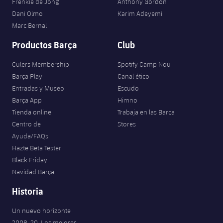
Frenkie de Jong
Anthony Gordon
Dani Olmo
Karim Adeyemi
Marc Bernal
Productos Barça
Club
Culers Membership
Spotify Camp Nou
Barça Play
Canal ético
Entradas y Museo
Escudo
Barça App
Himno
Tienda online
Trabaja en las Barça
Centro de
Stores
Ayuda/FAQs
Hazte Beta Tester
Black Friday
Navidad Barça
Historia
Un nuevo horizonte
2008-20. Los mejores