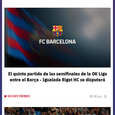
FCB Barcelona badge
El quinto partido de las semifinales de la OK Liga
entre el Barça - Igualada Rigat HC se disputará
este martes en Blanes
08 jun. 26
HOCKEY PATINES
label.
FCB Barcelona badge