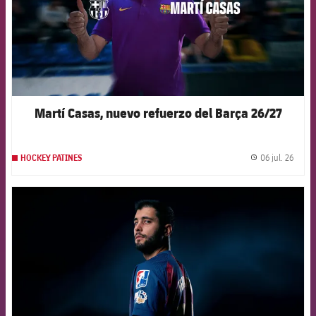
Martí Casas, nuevo refuerzo del Barça 26/27
06 jul. 26
HOCKEY PATINES
label.
FCB Barcelona badge