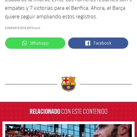
empates y 7 victorias para el Benfica. Ahora, el Barça
quiere seguir ampliando estos registros.
COMPARTE ESTE ARTÍCULO
label.aria.whatsapp
label.aria.facebook
Whatsapp
Facebook
label.aria.barcelona
RELACIONADO
CON ESTE CONTENIDO
FCB Barcelona badge