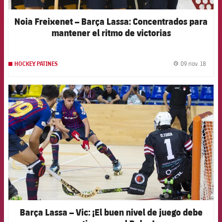
Noia Freixenet – Barça Lassa: Concentrados para
mantener el ritmo de victorias
09 nov. 18
HOCKEY PATINES
label.
FCB Barcelona badge
Barça Lassa – Vic: ¡El buen nivel de juego debe