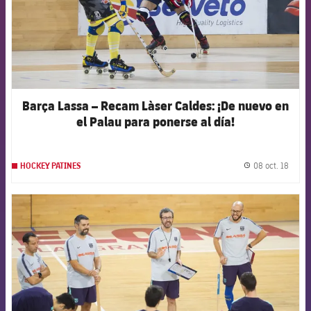
Barça Lassa – Recam Làser Caldes: ¡De nuevo en
el Palau para ponerse al día!
08 oct. 18
HOCKEY PATINES
label.
FCB Barcelona badge