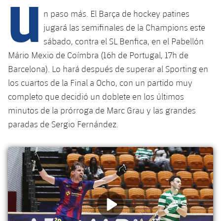
U
n paso más. El Barça de hockey patines
jugará las semifinales de la Champions este
plusicon
más
sábado, contra el SL Benfica, en el Pabellón
Mário Mexio de Coímbra (16h de Portugal, 17h de
Instalaciones
Barcelona). Lo hará después de superar al Sporting en
los cuartos de la Final a Ocho, con un partido muy
Spotify Camp Nou
completo que decidió un doblete en los últimos
minutos de la prórroga de Marc Grau y las grandes
Palau Blaugrana
paradas de Sergio Fernández.
Estadi Johan Cruyff
Barça Cafe
plusicon
más
Ciutat Esportiva
Servicios
plusicon
más
La Masia