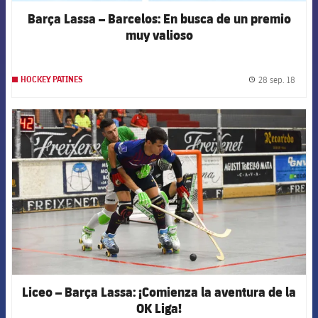
Barça Lassa – Barcelos: En busca de un premio
muy valioso
28 sep. 18
HOCKEY PATINES
label.
FCB Barcelona badge
Liceo – Barça Lassa: ¡Comienza la aventura de la
OK Liga!