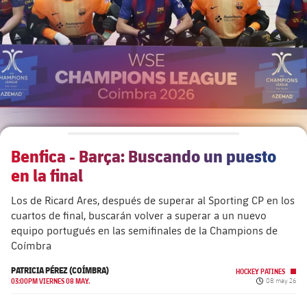
plusicon
más
Junta Directiva
plusicon
más
Estructura ejecutiva
Barça Academy
plusicon
más
Organigramas
Más que un club
chevron-right
label.aria.chevronright
Benfica - Barça: Buscando un puesto
Década a década
en la final
Órganos
Masia 360
chevron-right
label.aria.chevronright
Presidentes
Los de Ricard Ares, después de superar al Sporting CP en los
cuartos de final, buscarán volver a superar a un nuevo
Documents
La Masia
chevron-right
label.aria.chevronright
Jugadores de leyenda
equipo portugués en las semifinales de la Champions de
Coímbra
Comisiones y órganos
Entrenadores
chevron-right
label.aria.chevronright
PATRICIA PÉREZ (COÍMBRA)
HOCKEY PATINES
Fecha de publ
03:00PM VIERNES 08 MAY.
08 may 26
Centro de documentación