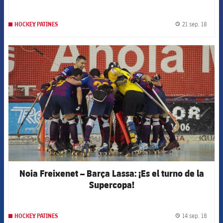
21 sep. 18
HOCKEY PATINES
label.
FCB Barcelona badge
Noia Freixenet – Barça Lassa: ¡Es el turno de la
Supercopa!
14 sep. 18
HOCKEY PATINES
label.