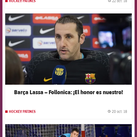
22 oct. 18
HOCKEY PATINES
label.
FCB Barcelona badge
Barça Lassa – Follonica: ¡El honor es nuestro!
20 oct. 18
HOCKEY PATINES
label.
FCB Barcelona badge