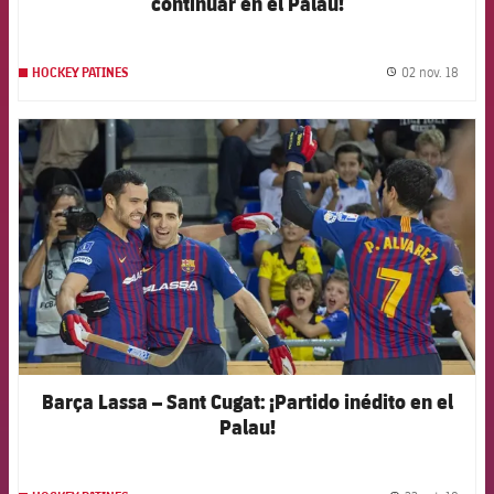
continuar en el Palau!
02 nov. 18
HOCKEY PATINES
label.
FCB Barcelona badge
Barça Lassa – Sant Cugat: ¡Partido inédito en el
Palau!