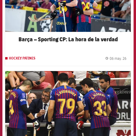
Barça – Sporting CP: La hora de la verdad
06 may. 26
HOCKEY PATINES
label.
FCB Barcelona badge