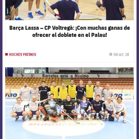
Barça Lassa – CP Voltregà: ¡Con muchas ganas de
ofrecer el doblete en el Palau!
04 oct. 18
HOCKEY PATINES
label.
FCB Barcelona badge