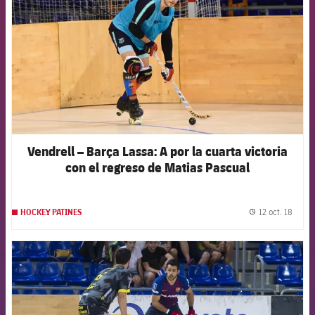
Vendrell – Barça Lassa: A por la cuarta victoria
con el regreso de Matias Pascual
12 oct. 18
HOCKEY PATINES
label.
FCB Barcelona badge