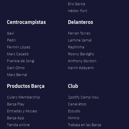
Eric García
Héctor Fort
Centrocampistas
Delanteros
Gavi
Ferran Torres
Pedri
Lamine Yamal
Fermín López
Raphinha
Marc Casadó
Roony Bardghji
Frenkie de Jong
Anthony Gordon
Dani Olmo
Karim Adeyemi
Marc Bernal
Productos Barça
Club
Culers Membership
Spotify Camp Nou
Barça Play
Canal ético
Entradas y Museo
Escudo
Barça App
Himno
Tienda online
Trabaja en las Barça