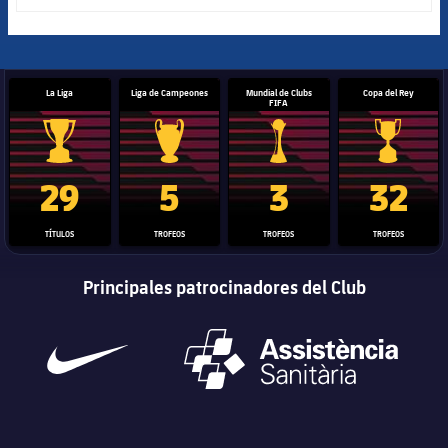
La Liga
Liga de Campeones
Mundial de Clubs
Copa del Rey
FIFA
Trofeo de La Liga
Trofeo de la Liga de Campeones
Trofeo del Mundial de Clube
Copa del 
29
5
3
32
TÍTULOS
TROFEOS
TROFEOS
TROFEOS
Principales patrocinadores del Club