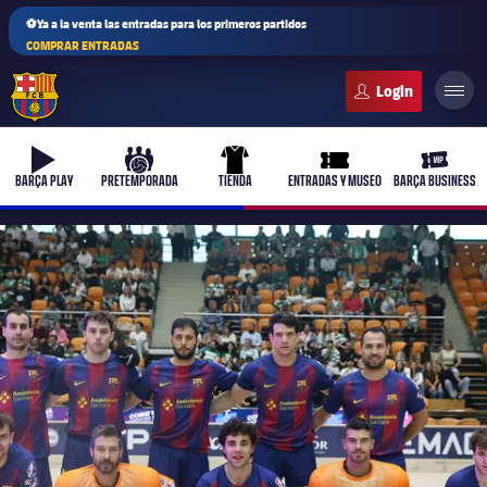
⚽Ya a la venta las entradas para los primeros partidos
COMPRAR ENTRADAS
FC Barcelona club badge
b-play
culers-ball
uniform
ticket-full
ticket-v
BARÇA PLAY
PRETEMPORADA
TIENDA
ENTRADAS Y MUSEO
BARÇA BUSINESS