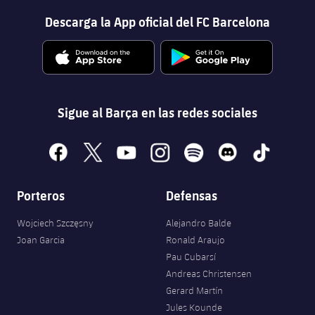
Descarga la App oficial del FC Barcelona
Sigue al Barça en las redes sociales
facebook
x
youtube
instagram
spotify
discord
tiktok
Porteros
Defensas
Wojciech Szczęsny
Alejandro Balde
Joan Garcia
Ronald Araujo
Pau Cubarsí
Andreas Christensen
Gerard Martín
Jules Kounde