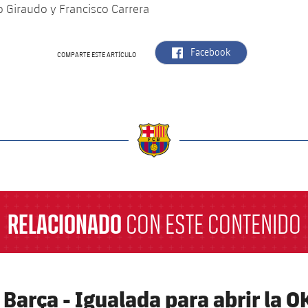
o Giraudo y Francisco Carrera
label.aria.facebook
Facebook
COMPARTE ESTE ARTÍCULO
a
RELACIONADO
CON ESTE CONTENIDO
 Barça - Igualada para abrir la O