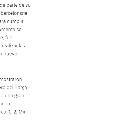
 de parte de su
 barcelonista
ara cumplir
momento se
e, fue
realizar las
un nuevo
e mostraron
ro del Barça
do una gran
 buen
rca (0-2, Min