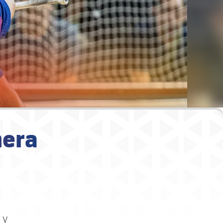
mera
 y