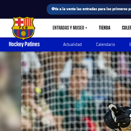
⚽Ya a la venta las entradas para los primeros p
ENTRADAS Y MUSEO
TIENDA
CULE
LABEL.SHARE.CARETDOWN
FC Barcelona club badge
Hockey Patines
Actualidad
Calendario