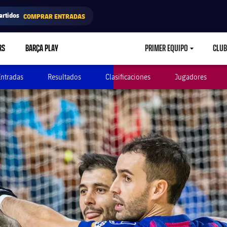
artidos
COMPRAR ENTRADAS
RS
BARÇA PLAY
PRIMER EQUIPO
CLUB
LABEL.ARIA.CARETD
Entradas
Resultados
Clasificaciones
Jugadores