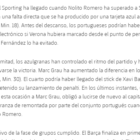
l Sporting ha llegado cuando Nolito Romero ha superado a 
una falta directa que se ha producido por una tarjeta azul a
 Min. 18). Antes del descanso, los portugueses podrían habe
lectrónico si Verona hubiera marcado desde el punto de pen
Fernández lo ha evitado.
mitad, los azulgranas han controlado el ritmo del partido y 
evarse la victoria. Marc Grau ha aumentado la diferencia en l
 Min. 30). El cuarto podría haber llegado del stick de Xavi B
tenido su lanzamiento de penalti. En los últimos instantes
n esta ocasión a Marc Grau, obligó a lucirse de nuevo al capit
eranza de remontada por parte del conjunto portugués cuan
to Romero.
vo de la fase de grupos cumplido. El Barça finaliza en prim