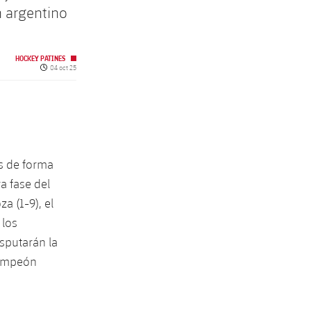
n argentino
HOCKEY PATINES
Fecha de publicación
04 oct 25
bs de forma
a fase del
 (1-9), el
 los
isputarán la
campeón