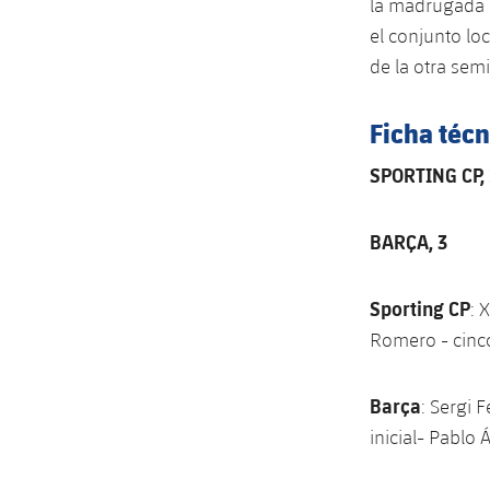
la madrugada d
el conjunto loc
de la otra semi
Ficha técn
SPORTING CP, 
BARÇA, 3
Sporting CP
: 
Romero - cinco
Barça
: Sergi 
inicial- Pablo 