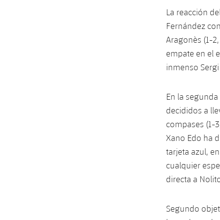
La reacción de
Fernández con 
Aragonès (1-2,
empate en el e
inmenso Sergi 
En la segunda 
decididos a ll
compases (1-3,
Xano Edo ha de
tarjeta azul, e
cualquier esp
directa a Noli
Segundo objeti