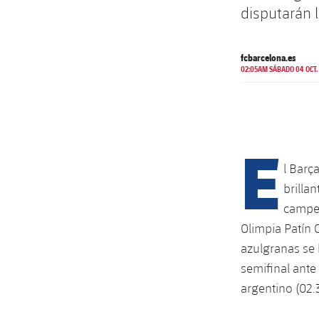
disputarán 
fcbarcelona.es
02:05AM SÁBADO 04 OCT.
E
l Barç
brilla
campeo
Olimpia Patín C
azulgranas se 
semifinal ante
argentino (02.