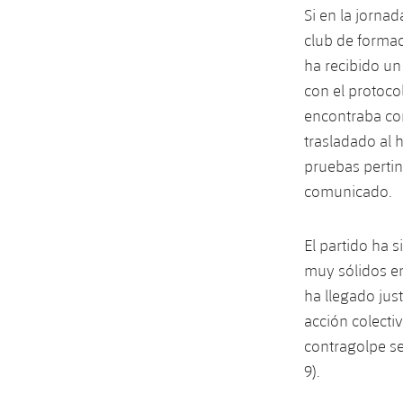
Si en la jorna
club de formaci
ha recibido un
con el protoco
encontraba con
trasladado al 
pruebas pertin
comunicado.
El partido ha 
muy sólidos en
ha llegado jus
acción colectiv
contragolpe se
9).