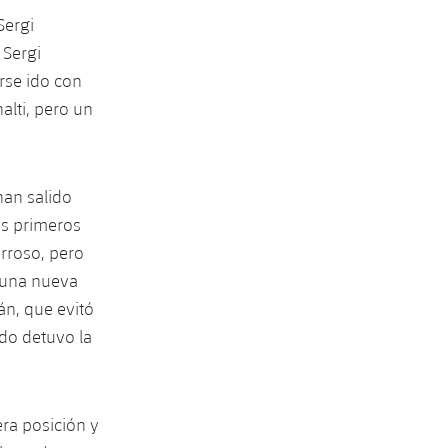
Sergi
 Sergi
rse ido con
alti, pero un
han salido
os primeros
arroso, pero
, una nueva
án, que evitó
do detuvo la
era posición y