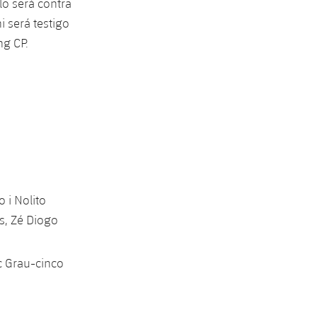
lo será contra
i será testigo
ng CP.
 i Nolito
s, Zé Diogo
c Grau-cinco