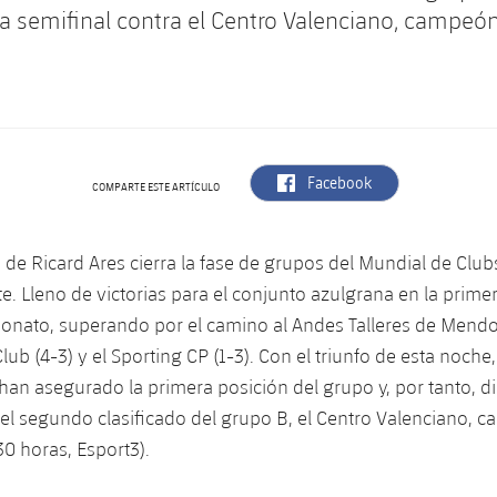
la semifinal contra el Centro Valenciano, campeó
label.aria.facebook
Facebook
COMPARTE ESTE ARTÍCULO
a de Ricard Ares cierra la fase de grupos del Mundial de Clu
nte. Lleno de victorias para el conjunto azulgrana en la primer
nato, superando por el camino al Andes Talleres de Mendoza
lub (4-3) y el Sporting CP (1-3). Con el triunfo de esta noche,
han asegurado la primera posición del grupo y, por tanto, d
 el segundo clasificado del grupo B, el Centro Valenciano, 
30 horas, Esport3).