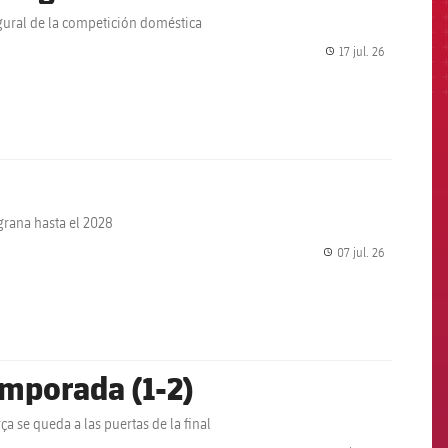
ugural de la competición doméstica
17 jul. 26
label.share.
lgrana hasta el 2028
07 jul. 26
label.share.
temporada (1-2)
ça se queda a las puertas de la final