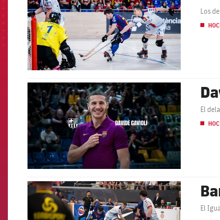
Los de
HOC
Da
FCB Barcelona badge
El del
HOC
Ba
FCB Barcelona badge
El Igu