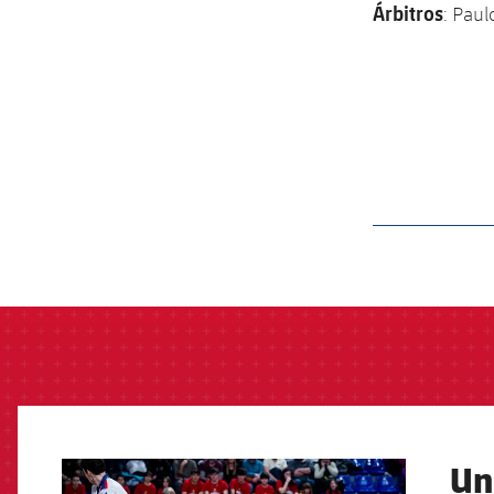
Árbitros
: Paul
label.aria.barcelon
Un
FCB Barcelona badge