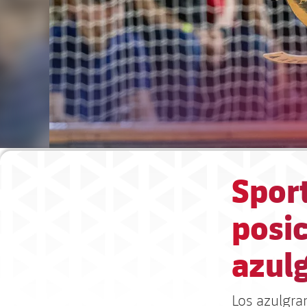
Sport
posic
azulg
Los azulgran