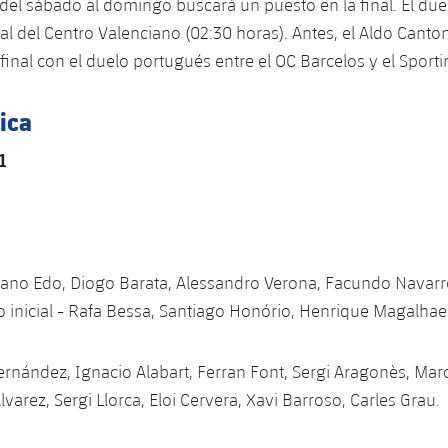
el sábado al domingo buscará un puesto en la final. El due
al del Centro Valenciano (02:30 horas). Antes, el Aldo Canton
final con el duelo portugués entre el OC Barcelos y el Sporti
ica
1
Xano Edo, Diogo Barata, Alessandro Verona, Facundo Navarro
 inicial - Rafa Bessa, Santiago Honório, Henrique Magalhae
Fernández, Ignacio Alabart, Ferran Font, Sergi Aragonès, Mar
Álvarez, Sergi Llorca, Eloi Cervera, Xavi Barroso, Carles Grau.