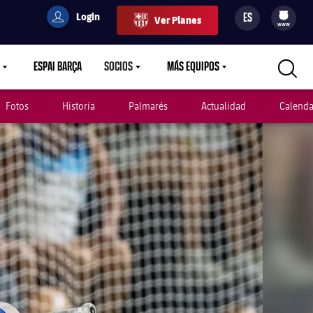
Login
ES
Ver Planes
filled-badge
user
Culers
www
ESPAI BARÇA
SOCIOS
MÁS EQUIPOS
OWN
LABEL.ARIA.CARETDOWN
LABEL.ARIA.CARETDOWN
LABEL.ARIA.CARETDOWN
Fotos
Historia
Palmarés
Actualidad
Calenda