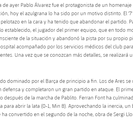
da de ayer Pablo Álvarez fue el protagonista de un homenaje
ón, hoy el azulgrana lo ha sido por un motivo distinto. El '7'
 pelotazo en la cara y ha tenido que abandonar el partido. P
lo establecido, el jugador del primer equipo, que en todo 
sciente de la situación y abandonó la pista por su propio pi
hospital acompañado por los servicios médicos del club para 
entes. Una vez que se conozcan más detalles, se realizará 
sido dominado por el Barça de principio a fin. Los de Ares s
 defensa y completaron un gran partido en ataque. El prime
to después de la marcha de Pablito. Ferran Font ha culmina
a para abrir la lata (0-1, Min 8). Aprovechando la inercia, un
 ha convertido en el segundo de la noche, obra de Sergi Llo