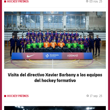
03 nov. 25
HOCKEY PATINES
label.
FCB Barcelona badge
Visita del directivo Xavier Barbany a los equipos
del hockey formativo
17 sep. 25
HOCKEY PATINES
label.
FCB Barcelona badge