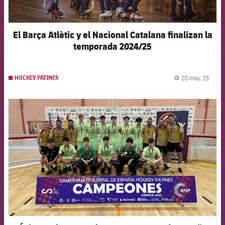
El Barça Atlètic y el Nacional Catalana finalizan la
temporada 2024/25
20 may. 25
HOCKEY PATINES
label.
FCB Barcelona badge