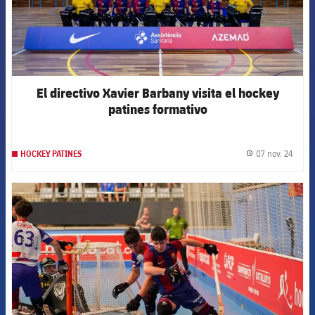
El directivo Xavier Barbany visita el hockey
patines formativo
07 nov. 24
HOCKEY PATINES
label.
FCB Barcelona badge