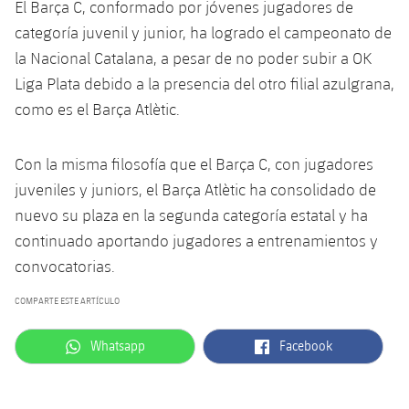
El Barça C, conformado por jóvenes jugadores de
categoría juvenil y junior, ha logrado el campeonato de
la Nacional Catalana, a pesar de no poder subir a OK
Liga Plata debido a la presencia del otro filial azulgrana,
como es el Barça Atlètic.
Con la misma filosofía que el Barça C, con jugadores
juveniles y juniors, el Barça Atlètic ha consolidado de
nuevo su plaza en la segunda categoría estatal y ha
continuado aportando jugadores a entrenamientos y
convocatorias.
COMPARTE ESTE ARTÍCULO
label.aria.whatsapp
label.aria.facebook
Whatsapp
Facebook