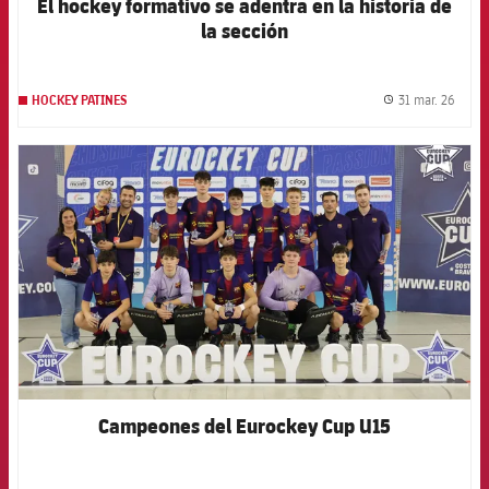
El hockey formativo se adentra en la historia de
la sección
31 mar. 26
HOCKEY PATINES
label.
FCB Barcelona badge
Campeones del Eurockey Cup U15