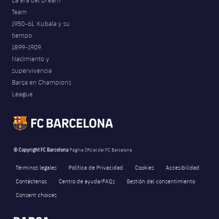
La era del Dream
Team
1950-61. Kubala y su
tiempo
1899-1909.
Nacimiento y
supervivencia
Barça en Champions
League
© Copyright FC Barcelona
Página Oficial del FC Barcelona
Términos legales
Política de Privacidad
Cookies
Accesibilidad
Contáctenos
Centro de ayuda/FAQs
Gestión del consentimiento
Consent choices
FORÇA BARÇA