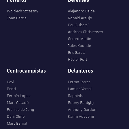
Wojciech Szczęsny
Alejandro Balde
Joan Garcia
Ronald Araujo
Pau Cubarsí
Andreas Christensen
Gerard Martín
Jules Kounde
Eric García
Héctor Fort
Centrocampistas
Delanteros
Gavi
Ferran Torres
Pedri
Lamine Yamal
Fermín López
Raphinha
Marc Casadó
Roony Bardghji
Frenkie de Jong
Anthony Gordon
Dani Olmo
Karim Adeyemi
Marc Bernal