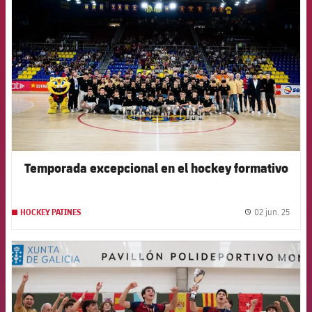
Temporada excepcional en el hockey formativo
02 jun. 25
HOCKEY PATINES
label.
FCB Barcelona badge