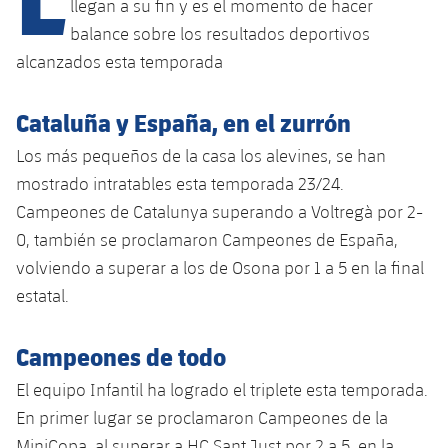
llegan a su fin y es el momento de hacer
balance sobre los resultados deportivos
alcanzados esta temporada
plusicon
más
Cataluña y España, en el zurrón
Instalaciones
Los más pequeños de la casa los alevines, se han
Spotify Camp Nou
mostrado intratables esta temporada 23/24.
Campeones de Catalunya superando a Voltregà por 2-
Palau Blaugrana
0, también se proclamaron Campeones de España,
volviendo a superar a los de Osona por 1 a 5 en la final
Estadi Johan Cruyff
estatal.
Barça Cafe
Campeones de todo
plusicon
más
Ciutat Esportiva
El equipo Infantil ha logrado el triplete esta temporada.
Servicios
plusicon
más
En primer lugar se proclamaron Campeones de la
La Masia
MiniCopa, al superar a HC Sant Just por 2 a 5, en la