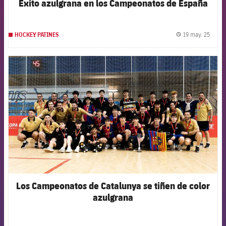
Éxito azulgrana en los Campeonatos de España
19 may. 25
HOCKEY PATINES
label.
FCB Barcelona badge
Los Campeonatos de Catalunya se tiñen de color
azulgrana