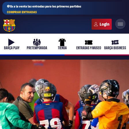
⚽Ya a la venta las entradas para los primeros partidos
COMPRAR ENTRADAS
FC Barcelona club badge
b-play
culers-ball
uniform
ticket-full
ticket-v
BARÇA PLAY
PRETEMPORADA
TIENDA
ENTRADAS Y MUSEO
BARÇA BUSINESS