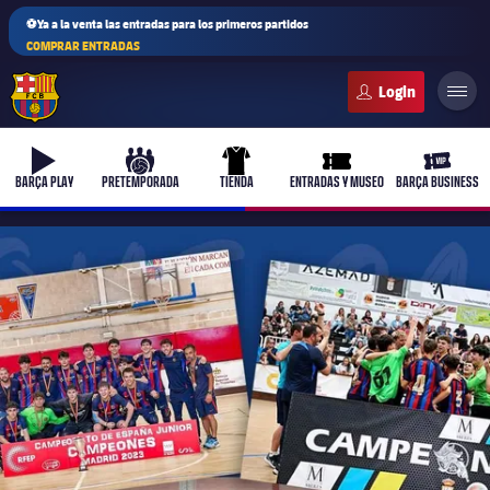
⚽Ya a la venta las entradas para los primeros partidos
COMPRAR ENTRADAS
FC Barcelona club badge
b-play
culers-ball
uniform
ticket-full
ticket-v
BARÇA PLAY
PRETEMPORADA
TIENDA
ENTRADAS Y MUSEO
BARÇA BUSINESS