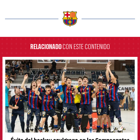
label.aria.barcelona
RELACIONADO
CON ESTE CONTENIDO
FCB Barcelona badge
Éxito del hockey azulgrana en los Campeonatos