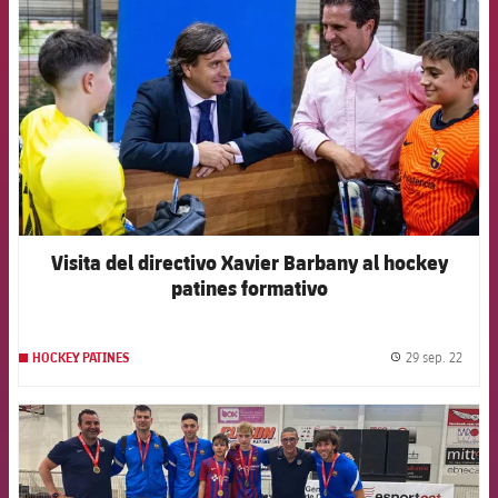
Visita del directivo Xavier Barbany al hockey
patines formativo
29 sep. 22
HOCKEY PATINES
label.
FCB Barcelona badge