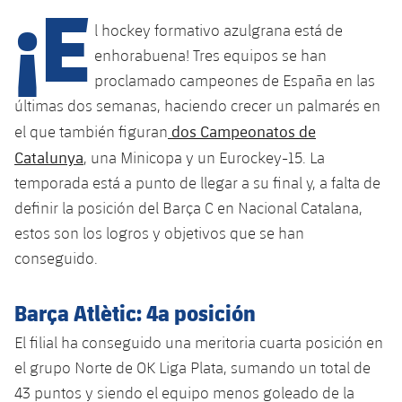
¡E
l hockey formativo azulgrana está de
enhorabuena! Tres equipos se han
plusicon
más
proclamado campeones de España en las
últimas dos semanas, haciendo crecer un palmarés en
Instalaciones
dos Campeonatos de
el que también figuran
Spotify Camp Nou
Catalunya
, una Minicopa y un Eurockey-15. La
temporada está a punto de llegar a su final y, a falta de
Palau Blaugrana
definir la posición del Barça C en Nacional Catalana,
estos son los logros y objetivos que se han
Estadi Johan Cruyff
conseguido.
Barça Cafe
Barça Atlètic: 4a posición
plusicon
más
El filial ha conseguido una meritoria cuarta posición en
Ciutat Esportiva
Servicios
el grupo Norte de OK Liga Plata, sumando un total de
plusicon
más
43 puntos y siendo el equipo menos goleado de la
La Masia