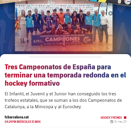
plusicon
más
Junta Directiva
plusicon
más
Estructura ejecutiva
Barça Academy
plusicon
más
Organigramas
Más que un club
chevron-right
label.aria.chevronright
Tres Campeonatos de España para
Década a década
terminar una temporada redonda en el
Órganos
Masia 360
chevron-right
label.aria.chevronright
hockey formativo
Presidentes
El Infantil, el Juvenil y el Junior han conseguido los tres
Documents
La Masia
chevron-right
label.aria.chevronright
Jugadores de leyenda
trofeos estatales, que se suman a los dos Campeonatos de
Catalunya, a la Minicopa y al Eurockey.
Comisiones y órganos
Entrenadores
chevron-right
label.aria.chevronright
fcbarcelona.cat
HOCKEY PATINES
Fecha de pub
04:24PM MIÉRCOLES 31 MAY.
31 may 23
Centro de documentación