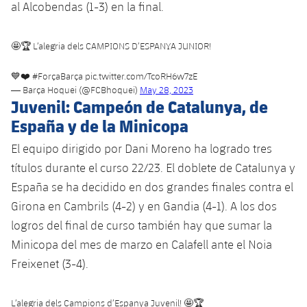
al Alcobendas (1-3) en la final.
🤩🏆 L’alegria dels CAMPIONS D’ESPANYA JUNIOR!
💙❤️
#ForçaBarça
pic.twitter.com/TcoRH6w7zE
— Barça Hoquei (@FCBhoquei)
May 28, 2023
Juvenil: Campeón de Catalunya, de
España y de la Minicopa
El equipo dirigido por Dani Moreno ha logrado tres
títulos durante el curso 22/23. El doblete de Catalunya y
España se ha decidido en dos grandes finales contra el
Girona en Cambrils (4-2) y en Gandia (4-1). A los dos
logros del final de curso también hay que sumar la
Minicopa del mes de marzo en Calafell ante el Noia
Freixenet (3-4).
L’alegria dels Campions d’Espanya Juvenil! 🤩🏆