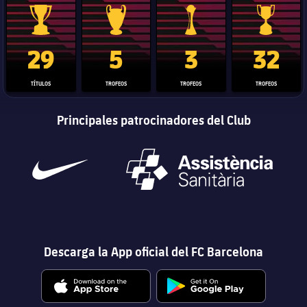
Trofeo de La Liga
Trofeo de la Liga de Campeones
Trofeo del Mundial de Clube
Copa del 
29
5
3
32
TÍTULOS
TROFEOS
TROFEOS
TROFEOS
Principales patrocinadores del Club
Descarga la App oficial del FC Barcelona