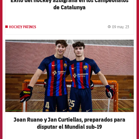
de Catalunya
09 may. 23
HOCKEY PATINES
label.
FCB Barcelona badge
Joan Ruano y Jan Curtiellas, preparados para
disputar el Mundial sub-19