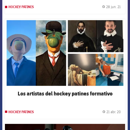
28 jun. 21
HOCKEY PATINES
label.
FCB Barcelona badge
Los artistas del hockey patines formativo
21 abr. 20
HOCKEY PATINES
label.
FCB Barcelona badge