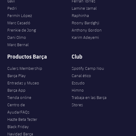
Gavi
Ferran Torres
Pedri
Lamine Yamal
Fermín López
Raphinha
Marc Casadó
Roony Bardghji
Frenkie de Jong
Anthony Gordon
Dani Olmo
Karim Adeyemi
Marc Bernal
Productos Barça
Club
Culers Membership
Spotify Camp Nou
Barça Play
Canal ético
Entradas y Museo
Escudo
Barça App
Himno
Tienda online
Trabaja en las Barça
Centro de
Stores
Ayuda/FAQs
Hazte Beta Tester
Black Friday
Navidad Barça