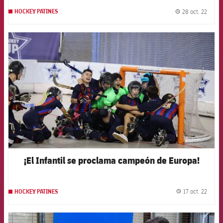
28 oct. 22
HOCKEY PATINES
label.
FCB Barcelona badge
¡El Infantil se proclama campeón de Europa!
17 oct. 22
HOCKEY PATINES
label.
FCB Barcelona badge