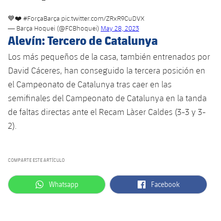
💙❤️
#ForçaBarça
pic.twitter.com/ZRxR9CuDVX
— Barça Hoquei (@FCBhoquei)
May 28, 2023
Alevín: Tercero de Catalunya
Los más pequeños de la casa, también entrenados por
David Cáceres, han conseguido la tercera posición en
el Campeonato de Catalunya tras caer en las
semifinales del Campeonato de Catalunya en la tanda
de faltas directas ante el Recam Làser Caldes (3-3 y 3-
2).
COMPARTE ESTE ARTÍCULO
label.aria.whatsapp
label.aria.facebook
Whatsapp
Facebook