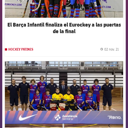
El Barça Infantil finaliza el Eurockey a las puertas
de la final
02 nov. 21
HOCKEY PATINES
label.
FCB Barcelona badge