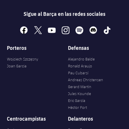
Sigue al Barça en las redes sociales
facebook
x
youtube
instagram
spotify
discord
tiktok
Porteros
Defensas
Wojciech Szczęsny
Alejandro Balde
Joan Garcia
Ronald Araujo
Pau Cubarsí
Andreas Christensen
Gerard Martín
Jules Kounde
Eric García
Héctor Fort
Centrocampistas
Delanteros