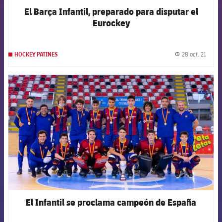
El Barça Infantil, preparado para disputar el
Eurockey
28 oct. 21
HOCKEY PATINES
label.
FCB Barcelona badge
El Infantil se proclama campeón de España