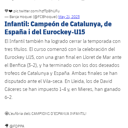
💙❤️
pic.twitter.com/hzfTp8hUFu
— Barça Hoquei (@FCBhoquei)
May 21, 2023
Infantil: Campeón de Catalunya, de
España i del Eurockey-U15
El Infantil también ha logrado cerrar la temporada con
tres títulos. El curso comenzó con la celebración del
Eurockey U15, con una gran final en Lloret de Mar ante
el Benfica (3-2), y ha terminado con los dos deseados
trofeos de Catalunya y España. Ambas finales se han
disputado ante el Vila-seca. En Lleida, los de David
Cáceres se han impuesto 1-4 y, en Mieres, han ganado
6-2.
🤩L’eufòria dels CAMPIONS D’ESPANYA INFANTIL!
🎥
@FDPPA_