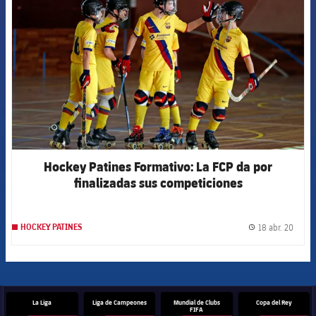
Hockey Patines Formativo: La FCP da por
finalizadas sus competiciones
18 abr. 20
HOCKEY PATINES
label.
La Liga
Liga de Campeones
Mundial de Clubs
Copa del Rey
FIFA