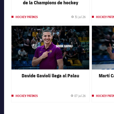
de la Champions de hockey
31 jul 26
HOCKEY PATINES
HOCKEY PATI
Fecha de publicación
FC Barcelona club badge
FC Barcelona 
Davide Gavioli llega al Palau
Martí C
07 jul 26
HOCKEY PATINES
HOCKEY PATI
Fecha de publicación