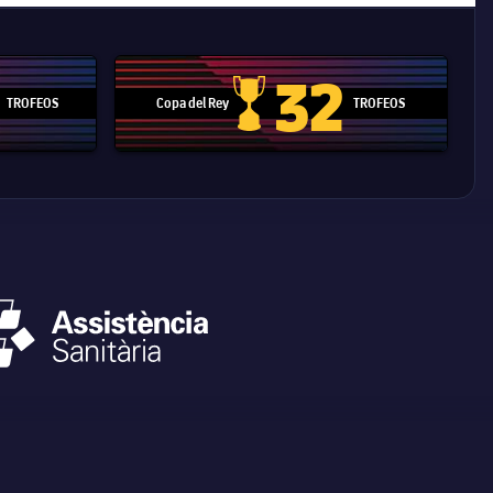
32
TROFEOS
Copa del Rey
TROFEOS
 Mundial de Clubes
Copa del Rey