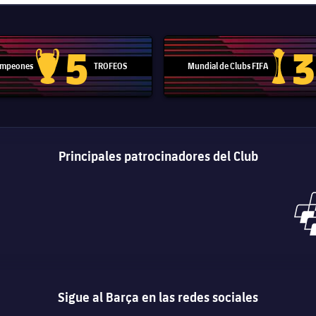
5
3
Campeones
TROFEOS
Mundial de Clubs FIFA
Trofeo de la Liga de Campeones
Trofeo del
Principales patrocinadores del Club
Sigue al Barça en las redes sociales