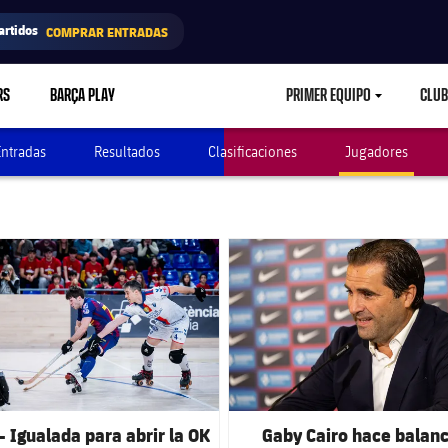
artidos
COMPRAR ENTRADAS
RS
BARÇA PLAY
PRIMER EQUIPO
CLUB
LABEL.ARIA.CARETD
Entradas
Resultados
Clasificaciones
Jugadores
club badge
FC Barcelona club badge
- Igualada para abrir la OK
Gaby Cairo hace balanc