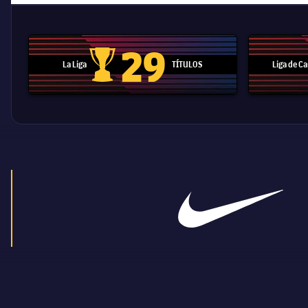
29
La Liga
TÍTULOS
Liga de 
Trofeo de La Liga