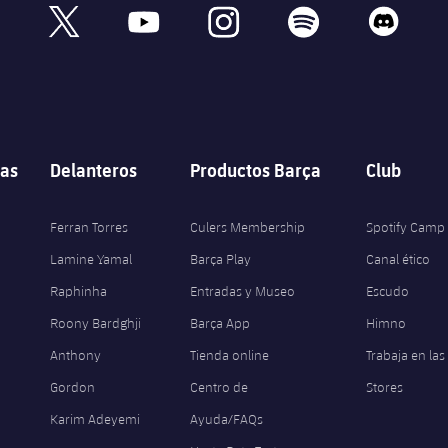
book
x
youtube
instagram
spotify
discord
as
Delanteros
Productos Barça
Club
Ferran Torres
Culers Membership
Spotify Camp
Lamine Yamal
Barça Play
Canal ético
Raphinha
Entradas y Museo
Escudo
Roony Bardghji
Barça App
Himno
Anthony
Tienda online
Trabaja en las
Gordon
Centro de
Stores
Karim Adeyemi
Ayuda/FAQs