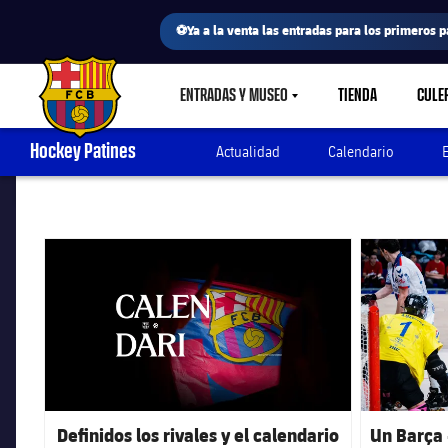
⚽Ya a la venta las entradas para los primeros p
ENTRADAS Y MUSEO
TIENDA
CULE
LABEL.SHARE.CARETDOWN
FC Barcelona club badge
Hockey Patines
Actualidad
Calendario
FC Barcelona club badge
FC Barcelona 
Definidos los rivales y el calendario
Un Barça 