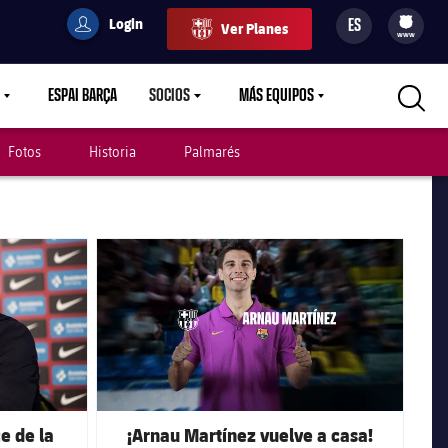
Login
ES
Ver Planes
filled-badge
user
Culers
www
ESPAI BARÇA
SOCIOS
MÁS EQUIPOS
OWN
LABEL.ARIA.CARETDOWN
LABEL.ARIA.CARETDOWN
LABEL.ARIA.CARETDOWN
Fotos
Historia
Palmarés
FC Barcelona club badge
e de la
¡Arnau Martínez vuelve a casa!