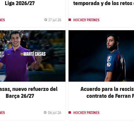
Liga 2026/27
temporada y de los retos 
17 jul 26
NES
HOCKEY PATINES
Fecha de publicación
club badge
FC Barcelona club badge
asas, nuevo refuerzo del
Acuerdo para la rescis
Barça 26/27
contrato de Ferran 
06 jul 26
NES
HOCKEY PATINES
Fecha de publicación