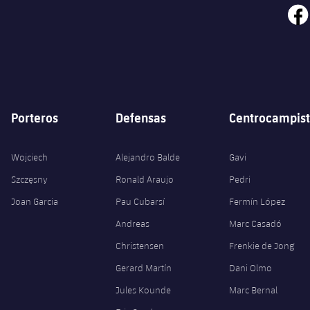
face
Porteros
Defensas
Centrocampist
Wojciech
Alejandro Balde
Gavi
Szczęsny
Ronald Araujo
Pedri
Joan Garcia
Pau Cubarsí
Fermín López
Andreas
Marc Casadó
Christensen
Frenkie de Jong
Gerard Martín
Dani Olmo
Jules Kounde
Marc Bernal