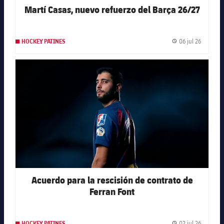
Martí Casas, nuevo refuerzo del Barça 26/27
06 jul 26
HOCKEY PATINES
Fecha de
FC Barcelona club badge
Acuerdo para la rescisión de contrato de
Ferran Font
02 jul 26
HOCKEY PATINES