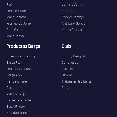
Pedri
Lamine Yamal
Fermín López
Raphinha
Marc Casadó
Roony Bardghji
Frenkie de Jong
Anthony Gordon
Dani Olmo
Karim Adeyemi
Marc Bernal
Productos Barça
Club
Culers Membership
Spotify Camp Nou
Barça Play
Canal ético
Entradas y Museo
Escudo
Barça App
Himno
Tienda online
Trabaja en las Barça
Centro de
Stores
Ayuda/FAQs
Hazte Beta Tester
Black Friday
Navidad Barça