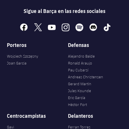
Sigue al Barça en las redes sociales
facebook
x
youtube
instagram
spotify
discord
tiktok
Porteros
Defensas
Wojciech Szczęsny
Alejandro Balde
Joan Garcia
Ronald Araujo
Pau Cubarsí
Andreas Christensen
Gerard Martín
Jules Kounde
Eric García
Héctor Fort
Centrocampistas
Delanteros
Gavi
Ferran Torres