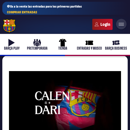
⚽Ya a la venta las entradas para los primeros partidos
COMPRAR ENTRADAS
FC Barcelona club badge
b-play
culers-ball
uniform
ticket-full
ticket-v
BARÇA PLAY
PRETEMPORADA
TIENDA
ENTRADAS Y MUSEO
BARÇA BUSINESS
FC Barcelona club badge