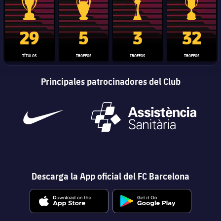
Trofeo de La Liga
Trofeo de la Liga de Campeones
Trofeo del Mundial de Clube
Copa del 
29
5
3
32
TÍTULOS
TROFEOS
TROFEOS
TROFEOS
Principales patrocinadores del Club
Descarga la App oficial del FC Barcelona