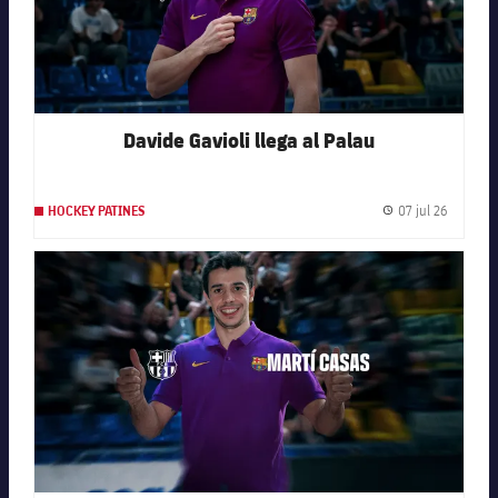
Davide Gavioli llega al Palau
07 jul 26
HOCKEY PATINES
Fecha de
FC Barcelona club badge