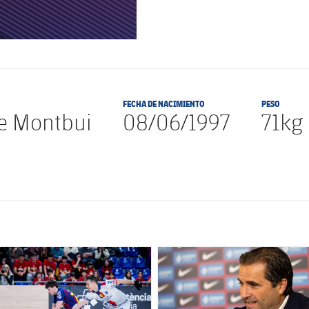
FECHA DE NACIMIENTO
PESO
e Montbui
08/06/1997
71kg
club badge
FC Barcelona club badge