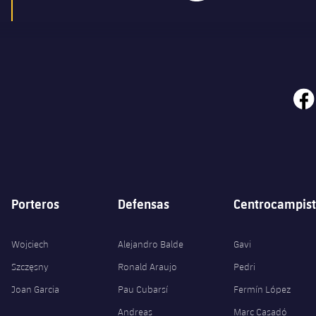
face
Porteros
Defensas
Centrocampist
Wojciech
Alejandro Balde
Gavi
Szczęsny
Ronald Araujo
Pedri
Joan Garcia
Pau Cubarsí
Fermín López
Andreas
Marc Casadó