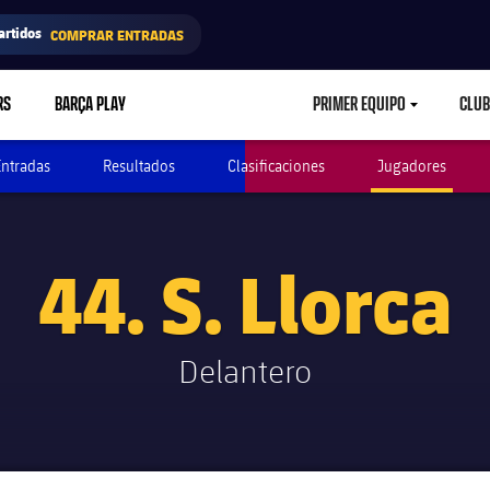
artidos
COMPRAR ENTRADAS
RS
BARÇA PLAY
PRIMER EQUIPO
CLUB
LABEL.ARIA.CARETD
Entradas
Resultados
Clasificaciones
Jugadores
44. S. Llorca
Delantero