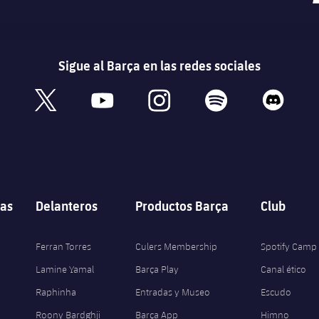
Sigue al Barça en las redes sociales
book
x
youtube
instagram
spotify
discord
as
Delanteros
Productos Barça
Club
Ferran Torres
Culers Membership
Spotify Camp
Lamine Yamal
Barça Play
Canal ético
Raphinha
Entradas y Museo
Escudo
Roony Bardghji
Barça App
Himno