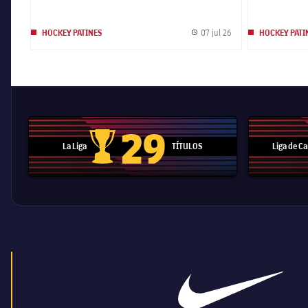
07 jul 26
HOCKEY PATINES
HOCKEY PATI
Fecha de publicación
29
La Liga
TÍTULOS
Liga de 
Trofeo de La Liga