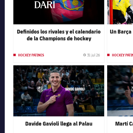
Definidos los rivales y el calendario
Un Barça 
de la Champions de hockey
31 jul 26
HOCKEY PATINES
HOCKEY PATI
Fecha de publicación
FC Barcelona club badge
FC Barcelona 
Davide Gavioli llega al Palau
Martí C