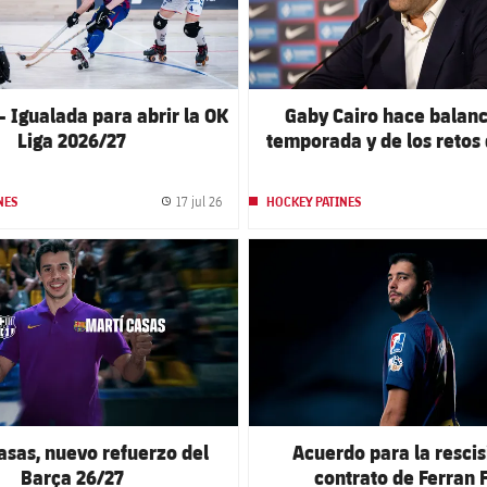
- Igualada para abrir la OK
Gaby Cairo hace balanc
Liga 2026/27
temporada y de los retos 
17 jul 26
NES
HOCKEY PATINES
Fecha de publicación
club badge
FC Barcelona club badge
asas, nuevo refuerzo del
Acuerdo para la rescis
Barça 26/27
contrato de Ferran 