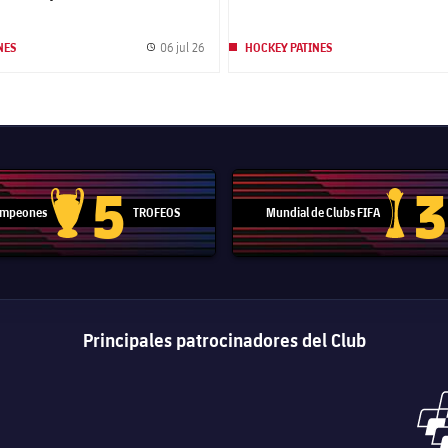
06 jul 26
NES
HOCKEY PATINES
Fecha de publicación
5
3
Campeones
TROFEOS
Mundial de Clubs FIFA
Trofeo de la Liga de Campeones
Trofeo del
Principales patrocinadores del Club